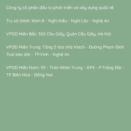
Công ty cổ phần đầu tư phát triển và xây dựng quốc tế
Trụ sở chính: Xóm 8 - Nghi Kiều - Nghi Lộc - Nghệ An
VPDD Miền Bắc: 302 Cầu Giấy, Quận Cầu Giấy, Hà Nội
VPDD Miền Trung: Tầng 5 tòa nhà Vtech - Đường Phạm Đình
Toái kéo dài - TP.Vinh - Nghệ An
VPDD Miền Nam: 39 - Trân Nhân Trung - KP4 - P.Trảng Đài -
TP Biên Hòa - Đồng Nai