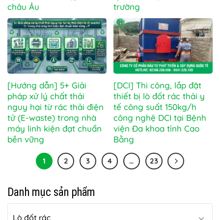
châu Âu
trường
[Hướng dẫn] 5+ Giải
[DCI] Thi công, lắp đặt
pháp xử lý chất thải
thiết bị lò đốt rác thải y
nguy hại từ rác thải điện
tế công suất 150kg/h
tử (E-waste) trong nhà
công nghệ DCI tại Bệnh
máy linh kiện đạt chuẩn
viện Đa khoa tỉnh Cao
bền vững
Bằng
1
2
3
4
…
23
Danh mục sản phẩm
Lò đốt rác