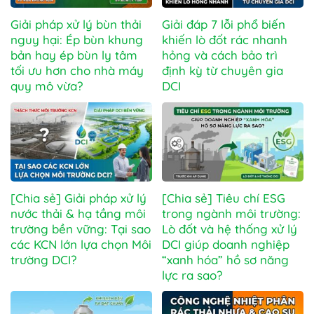
Giải pháp xử lý bùn thải
Giải đáp 7 lỗi phổ biến
nguy hại: Ép bùn khung
khiến lò đốt rác nhanh
bản hay ép bùn ly tâm
hỏng và cách bảo trì
tối ưu hơn cho nhà máy
định kỳ từ chuyên gia
quy mô vừa?
DCI
[Chia sẻ] Giải pháp xử lý
[Chia sẻ] Tiêu chí ESG
nước thải & hạ tầng môi
trong ngành môi trường:
trường bền vững: Tại sao
Lò đốt và hệ thống xử lý
các KCN lớn lựa chọn Môi
DCI giúp doanh nghiệp
trường DCI?
“xanh hóa” hồ sơ năng
lực ra sao?