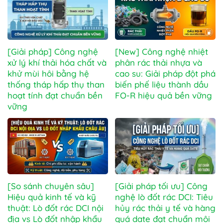
[Giải pháp] Công nghệ
[New] Công nghệ nhiệt
xử lý khí thải hóa chất và
phân rác thải nhựa và
khử mùi hôi bằng hệ
cao su: Giải pháp đột phá
thống tháp hấp thụ than
biến phế liệu thành dầu
hoạt tính đạt chuẩn bền
FO-R hiệu quả bền vững
vững
[So sánh chuyên sâu]
[Giải pháp tối ưu] Công
Hiệu quả kinh tế và kỹ
nghệ lò đốt rác DCI: Tiêu
thuật: Lò đốt rác DCI nội
hủy rác thải y tế và hàng
địa vs Lò đốt nhập khẩu
quá date đạt chuẩn môi