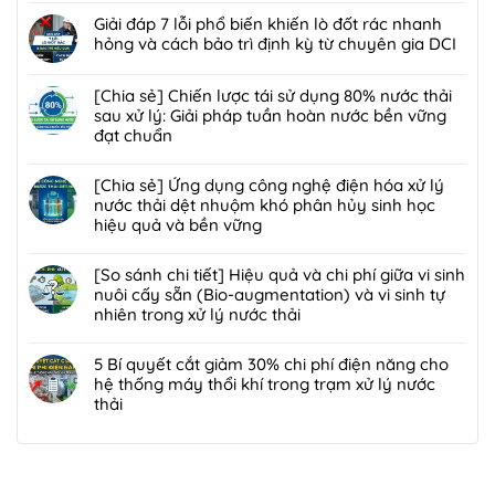
[Giải
nghệ
có
Giải đáp 7 lỗi phổ biến khiến lò đốt rác nhanh
pháp]
bức
bình
hỏng và cách bảo trì định kỳ từ chuyên gia DCI
Công
xạ
luận
nghệ
Không
ion
ở
Biofilter
có
[Chia sẻ] Chiến lược tái sử dụng 80% nước thải
hóa
Giải
kết
bình
sau xử lý: Giải pháp tuần hoàn nước bền vững
trong
pháp
hợp
luận
đạt chuẩn
xử
xử
màng
ở
lý
lý
Không
lọc:
Giải
nước
bùn
có
[Chia sẻ] Ứng dụng công nghệ điện hóa xử lý
Xử
đáp
thải
thải
bình
nước thải dệt nhuộm khó phân hủy sinh học
lý
7
và
nguy
luận
hiệu quả và bền vững
mùi
lỗi
chất
hại:
ở
hôi
phổ
Không
thải
Ép
[Chia
trạm
biến
có
[So sánh chi tiết] Hiệu quả và chi phí giữa vi sinh
nguy
bùn
sẻ]
trung
khiến
bình
nuôi cấy sẵn (Bio-augmentation) và vi sinh tự
hại:
khung
Chiến
chuyển
lò
luận
nhiên trong xử lý nước thải
Giải
bản
lược
rác
đốt
ở
pháp
hay
tái
Không
hiệu
rác
[Chia
đột
ép
sử
có
5 Bí quyết cắt giảm 30% chi phí điện năng cho
quả,
nhanh
sẻ]
phá
bùn
dụng
bình
hệ thống máy thổi khí trong trạm xử lý nước
đạt
hỏng
Ứng
bền
ly
80%
luận
thải
chuẩn
và
dụng
vững
tâm
nước
ở
2026
cách
công
Không
tối
thải
[So
bảo
nghệ
có
ưu
sau
sánh
trì
điện
bình
hơn
xử
chi
định
hóa
luận