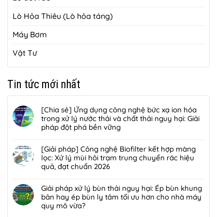
Lò Hỏa Thiêu (Lò hỏa táng)
Máy Bơm
Vật Tư
Tin tức mới nhất
[Chia sẻ] Ứng dụng công nghệ bức xạ ion hóa
trong xử lý nước thải và chất thải nguy hại: Giải
pháp đột phá bền vững
Không
có
[Giải pháp] Công nghệ Biofilter kết hợp màng
bình
lọc: Xử lý mùi hôi trạm trung chuyển rác hiệu
luận
quả, đạt chuẩn 2026
ở
Không
[Chia
có
Giải pháp xử lý bùn thải nguy hại: Ép bùn khung
sẻ]
bình
bản hay ép bùn ly tâm tối ưu hơn cho nhà máy
Ứng
luận
quy mô vừa?
dụng
ở
công
Không