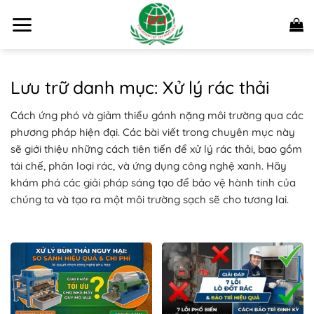
Bỏ
qua
nội
dung
Lưu trữ danh mục:
Xử lý rác thải
Cách ứng phó và giảm thiểu gánh nặng môi trường qua các
phương pháp hiện đại. Các bài viết trong chuyên mục này
sẽ giới thiệu những cách tiên tiến để xử lý rác thải, bao gồm
tái chế, phân loại rác, và ứng dụng công nghệ xanh. Hãy
khám phá các giải pháp sáng tạo để bảo vệ hành tinh của
chúng ta và tạo ra một môi trường sạch sẽ cho tương lai.