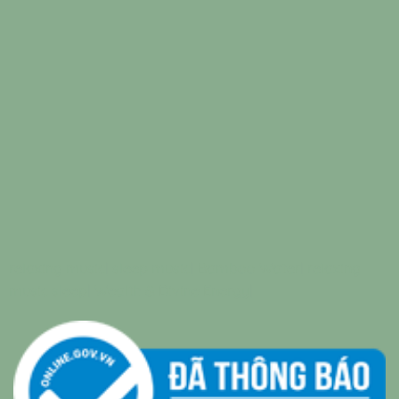
relaxing music
|
sleep music
|
Bamboo Water
|
relaxing
music sleep
|
Wealth & Divine Energy
|