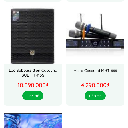
Loa Subbass điện Casound
Micro Casound MHT-666
SUB HT-115S
10.090.000
₫
4.290.000
₫
LIÊN HỆ
LIÊN HỆ