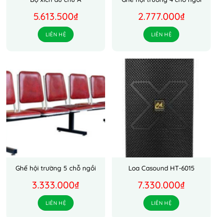
5.613.500
₫
2.777.000
₫
LIÊN HỆ
LIÊN HỆ
Ghế hội trường 5 chỗ ngồi
Loa Casound HT-6015
3.333.000
₫
7.330.000
₫
LIÊN HỆ
LIÊN HỆ