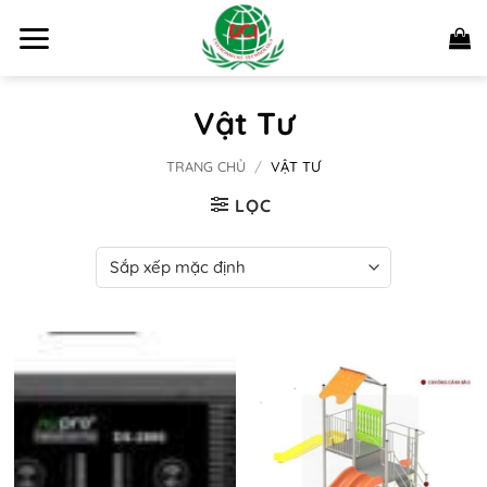
Bỏ
qua
nội
dung
Vật Tư
TRANG CHỦ
/
VẬT TƯ
LỌC