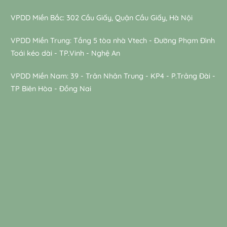
VPDD Miền Bắc: 302 Cầu Giấy, Quận Cầu Giấy, Hà Nội
VPDD Miền Trung: Tầng 5 tòa nhà Vtech - Đường Phạm Đình
Toái kéo dài - TP.Vinh - Nghệ An
VPDD Miền Nam: 39 - Trân Nhân Trung - KP4 - P.Trảng Đài -
TP Biên Hòa - Đồng Nai