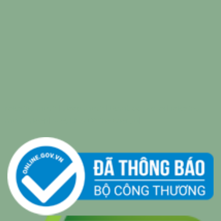
relaxing music
|
sleep music
|
Bamboo Water
|
relaxing
music sleep
|
Wealth & Divine Energy
|