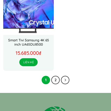
Smart Tivi Samsung 4K 65
inch UA65DU8500
15.685.000
₫
LIÊN HỆ
1
2