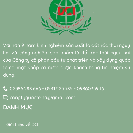
Với hơn 9 năm kinh nghiệm sản xuất lò đốt rác thải nguy
hại và công nghiệp, sản phẩm lò đốt rác thải nguy hại
của Công ty cổ phần đầu tư phát triển và xây dựng quốc
tế có mặt khắp cả nước được khách hàng tín nhiệm sử
dụng.
02386.288.666 - 0941.525.789 - 0986035946
congtyquocte.na@gmail.com
DANH MỤC
Giới thiệu về DCI