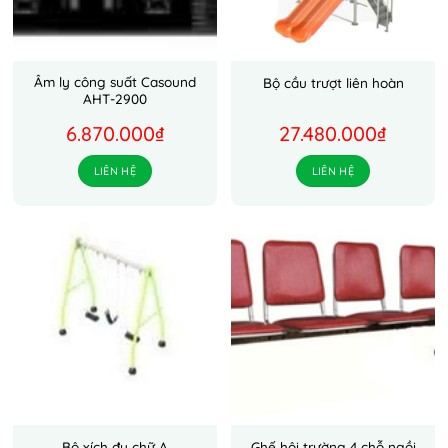
Âm ly công suất Casound
Bộ cầu trượt liên hoàn
AHT-2900
6.870.000
₫
27.480.000
₫
LIÊN HỆ
LIÊN HỆ
Bộ xích đu chữ A
Ghế hội trường 4 chỗ ngồi