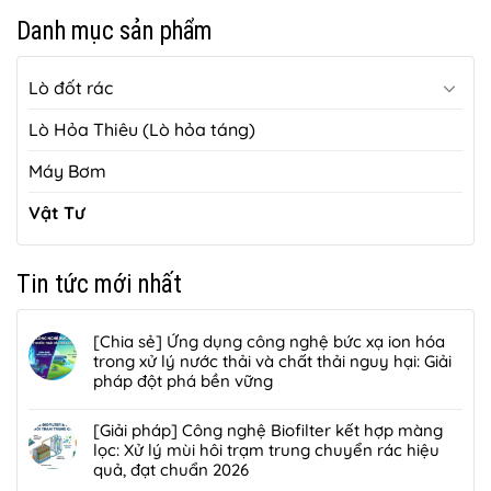
Danh mục sản phẩm
Lò đốt rác
Lò Hỏa Thiêu (Lò hỏa táng)
Máy Bơm
Vật Tư
Tin tức mới nhất
[Chia sẻ] Ứng dụng công nghệ bức xạ ion hóa
trong xử lý nước thải và chất thải nguy hại: Giải
pháp đột phá bền vững
Không
có
[Giải pháp] Công nghệ Biofilter kết hợp màng
bình
lọc: Xử lý mùi hôi trạm trung chuyển rác hiệu
luận
quả, đạt chuẩn 2026
ở