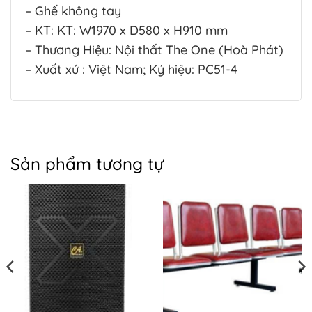
lý
– Ghế không tay
lý
nước
nước
– KT: KT: W1970 x D580 x H910 mm
thải
thải
– Thương Hiệu: Nội thất The One (Hoà Phát)
– Xuất xứ : Việt Nam; Ký hiệu: PC51-4
Sản phẩm tương tự