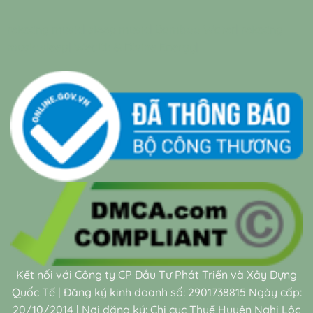
relaxing music
|
sleep music
|
Bamboo Water
|
relaxing
music sleep
|
Wealth & Divine Energy
|
Kết nối với Công ty CP Đầu Tư Phát Triển và Xây Dựng
Quốc Tế | Đăng ký kinh doanh số: 2901738815 Ngày cấp:
20/10/2014 | Nơi đăng ký: Chi cục Thuế Huyện Nghi Lộc