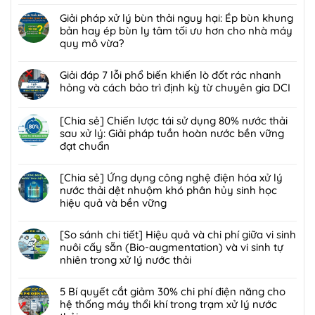
Không
[Chia
có
Giải pháp xử lý bùn thải nguy hại: Ép bùn khung
sẻ]
bình
bản hay ép bùn ly tâm tối ưu hơn cho nhà máy
Ứng
luận
quy mô vừa?
dụng
ở
công
Không
[Giải
nghệ
có
Giải đáp 7 lỗi phổ biến khiến lò đốt rác nhanh
pháp]
bức
bình
hỏng và cách bảo trì định kỳ từ chuyên gia DCI
Công
xạ
luận
nghệ
Không
ion
ở
Biofilter
có
[Chia sẻ] Chiến lược tái sử dụng 80% nước thải
hóa
Giải
kết
bình
sau xử lý: Giải pháp tuần hoàn nước bền vững
trong
pháp
hợp
luận
đạt chuẩn
xử
xử
màng
ở
lý
lý
Không
lọc:
Giải
nước
bùn
có
[Chia sẻ] Ứng dụng công nghệ điện hóa xử lý
Xử
đáp
thải
thải
bình
nước thải dệt nhuộm khó phân hủy sinh học
lý
7
và
nguy
luận
hiệu quả và bền vững
mùi
lỗi
chất
hại:
ở
hôi
phổ
Không
thải
Ép
[Chia
trạm
biến
có
[So sánh chi tiết] Hiệu quả và chi phí giữa vi sinh
nguy
bùn
sẻ]
trung
khiến
bình
nuôi cấy sẵn (Bio-augmentation) và vi sinh tự
hại:
khung
Chiến
chuyển
lò
luận
nhiên trong xử lý nước thải
Giải
bản
lược
rác
đốt
ở
pháp
hay
tái
Không
hiệu
rác
[Chia
đột
ép
sử
có
5 Bí quyết cắt giảm 30% chi phí điện năng cho
quả,
nhanh
sẻ]
phá
bùn
dụng
bình
hệ thống máy thổi khí trong trạm xử lý nước
đạt
hỏng
Ứng
bền
ly
80%
luận