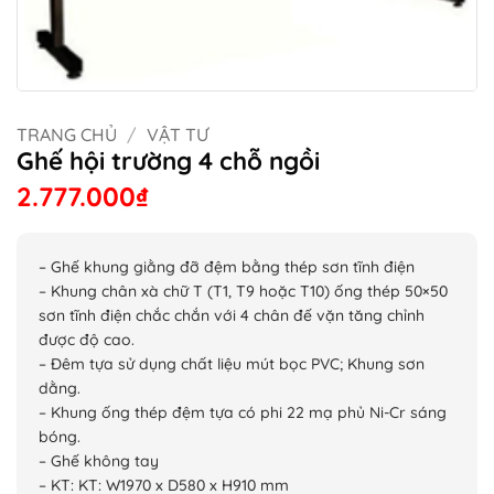
TRANG CHỦ
/
VẬT TƯ
Ghế hội trường 4 chỗ ngồi
2.777.000
₫
– Ghế khung giằng đỡ đệm bằng thép sơn tĩnh điện
– Khung chân xà chữ T (T1, T9 hoặc T10) ống thép 50×50
sơn tĩnh điện chắc chắn với 4 chân đế vặn tăng chỉnh
được độ cao.
– Đêm tựa sử dụng chất liệu mút bọc PVC; Khung sơn
dằng.
– Khung ống thép đệm tựa có phi 22 mạ phủ Ni-Cr sáng
bóng.
– Ghế không tay
– KT: KT: W1970 x D580 x H910 mm