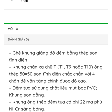
thải
chuẩn
và
dụng
vững
tâm
nước
ở
2026
cách
công
Không
tối
thải
[So
bảo
nghệ
có
ưu
sau
sánh
trì
điện
bình
hơn
xử
chi
định
hóa
luận
cho
lý:
tiết]
kỳ
xử
ở
nhà
Giải
Hiệu
từ
lý
5
MÔ TẢ
máy
pháp
quả
chuyên
nước
Bí
quy
tuần
và
gia
thải
quyết
mô
ĐÁNH GIÁ (0)
hoàn
chi
DCI
dệt
cắt
vừa?
nước
phí
nhuộm
giảm
bền
giữa
khó
30%
– Ghế khung giằng đỡ đệm bằng thép sơn
vững
vi
phân
chi
đạt
sinh
tĩnh điện
hủy
phí
chuẩn
nuôi
sinh
điện
– Khung chân xà chữ T (T1, T9 hoặc T10) ống
cấy
học
năng
sẵn
thép 50×50 sơn tĩnh điện chắc chắn với 4
hiệu
cho
(Bio-
quả
hệ
chân đế vặn tăng chỉnh được độ cao.
augmentation)
và
thống
và
bền
máy
– Đêm tựa sử dụng chất liệu mút bọc PVC;
vi
vững
thổi
sinh
Khung sơn dằng.
khí
tự
trong
– Khung ống thép đệm tựa có phi 22 mạ phủ
nhiên
trạm
trong
Ni-Cr sáng bóng.
xử
xử