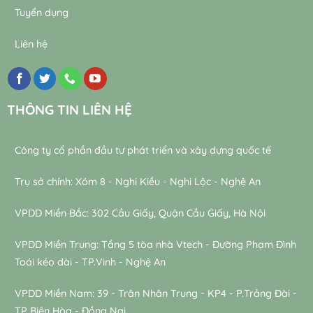
Tuyển dụng
Liên hệ
THÔNG TIN LIÊN HỆ
Công ty cổ phần đầu tư phát triển và xây dựng quốc tế
Trụ sở chính: Xóm 8 - Nghi Kiều - Nghi Lộc - Nghệ An
VPDD Miền Bắc: 302 Cầu Giấy, Quận Cầu Giấy, Hà Nội
VPDD Miền Trung: Tầng 5 tòa nhà Vtech - Đường Phạm Đình
Toái kéo dài - TP.Vinh - Nghệ An
VPDD Miền Nam: 39 - Trân Nhân Trung - KP4 - P.Trảng Đài -
TP Biên Hòa - Đồng Nai