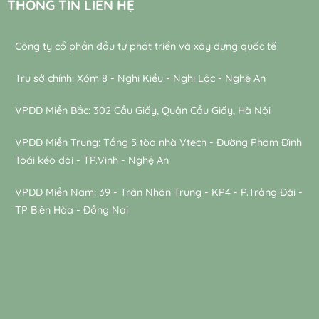
THÔNG TIN LIÊN HỆ
Công ty cổ phần đầu tư phát triển và xây dựng quốc tế
Trụ sở chính: Xóm 8 - Nghi Kiều - Nghi Lộc - Nghệ An
VPDD Miền Bắc: 302 Cầu Giấy, Quận Cầu Giấy, Hà Nội
VPDD Miền Trung: Tầng 5 tòa nhà Vtech - Đường Phạm Đình
Toái kéo dài - TP.Vinh - Nghệ An
VPDD Miền Nam: 39 - Trân Nhân Trung - KP4 - P.Trảng Đài -
TP Biên Hòa - Đồng Nai