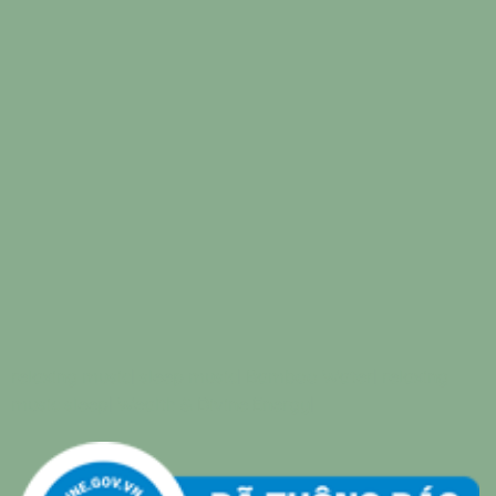
relaxing music
|
sleep music
|
Bamboo Water
|
relaxing
music sleep
|
Wealth & Divine Energy
|