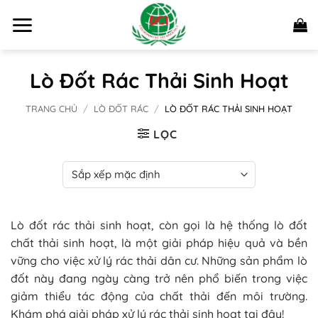
Bỏ
qua
nội
dung
Lò Đốt Rác Thải Sinh Hoạt
TRANG CHỦ
/
LÒ ĐỐT RÁC
/
LÒ ĐỐT RÁC THẢI SINH HOẠT
LỌC
Lò đốt rác thải sinh hoạt, còn gọi là hệ thống lò đốt
chất thải sinh hoạt, là một giải pháp hiệu quả và bền
vững cho việc xử lý rác thải dân cư. Những sản phẩm lò
đốt này đang ngày càng trở nên phổ biến trong việc
giảm thiểu tác động của chất thải đến môi trường.
Khám phá giải pháp xử lý rác thải sinh hoạt tại đây!