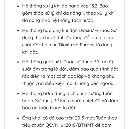
Hệ thống xử lý khí đa năng kép 1&2: Bao
gồm tháp xử lý khí đa năng 1, tháp xử lý khí
đa năng 2 và hệ thống tách nước.
Hệ thống hấp phụ khí độc Dioxin/Furans: Sử
dụng than hoạt tính đa tầng để loại bỏ các
chất độc hại như Dioxin và Furans từ dòng
khí đốt.
Hệ thống quạt hút: Được sử dụng để tạo áp
suất âm trong lò đốt, đảm bảo quá trình đốt
rác diễn ra một cách độc lập và không phụ
thuộc vào điều kiện môi trường bên ngoài.
Hệ thống bơm dung dịch phun sương tuần
hoàn: Sử dụng để kiểm soát nhiệt độ và đảm
bảo an toàn trong lò đốt.
Ống khói có độ cao trên 20,5 mét: Tuân theo
tiêu chuẩn QCVN: 61:2016/BTNMT để đảm