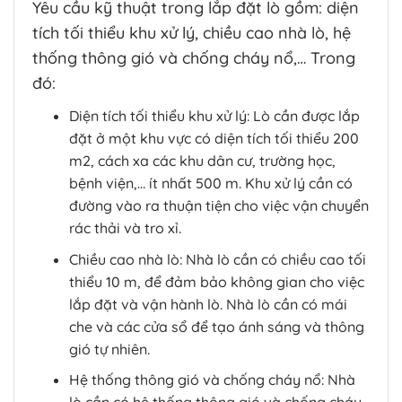
Yêu cầu kỹ thuật trong lắp đặt lò gồm: diện
tích tối thiểu khu xử lý, chiều cao nhà lò, hệ
thống thông gió và chống cháy nổ,… Trong
đó:
Diện tích tối thiểu khu xử lý: Lò cần được lắp
đặt ở một khu vực có diện tích tối thiểu 200
m2, cách xa các khu dân cư, trường học,
bệnh viện,… ít nhất 500 m. Khu xử lý cần có
đường vào ra thuận tiện cho việc vận chuyển
rác thải và tro xỉ.
Chiều cao nhà lò: Nhà lò cần có chiều cao tối
thiểu 10 m, để đảm bảo không gian cho việc
lắp đặt và vận hành lò. Nhà lò cần có mái
che và các cửa sổ để tạo ánh sáng và thông
gió tự nhiên.
Hệ thống thông gió và chống cháy nổ: Nhà