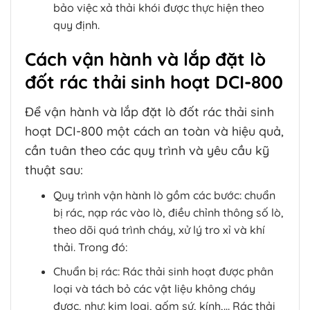
bảo việc xả thải khói được thực hiện theo
quy định.
Cách vận hành và lắp đặt lò
đốt rác thải sinh hoạt DCI-800
Để vận hành và lắp đặt lò đốt rác thải sinh
hoạt DCI-800 một cách an toàn và hiệu quả,
cần tuân theo các quy trình và yêu cầu kỹ
thuật sau:
Quy trình vận hành lò gồm các bước: chuẩn
bị rác, nạp rác vào lò, điều chỉnh thông số lò,
theo dõi quá trình cháy, xử lý tro xỉ và khí
thải. Trong đó:
Chuẩn bị rác: Rác thải sinh hoạt được phân
loại và tách bỏ các vật liệu không cháy
được, như: kim loại, gốm sứ, kính,… Rác thải