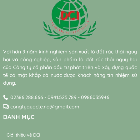
Với hơn 9 năm kinh nghiệm sản xuất lò đốt rác thải nguy
hại và công nghiệp, sản phẩm lò đốt rác thải nguy hại
của Công ty cổ phần đầu tư phát triển và xây dựng quốc
tế có mặt khắp cả nước được khách hàng tín nhiệm sử
dụng.
02386.288.666 - 0941.525.789 - 0986035946
congtyquocte.na@gmail.com
DANH MỤC
Giới thiệu về DCI