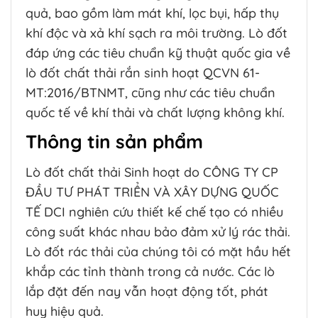
quả, bao gồm làm mát khí, lọc bụi, hấp thụ
khí độc và xả khí sạch ra môi trường. Lò đốt
đáp ứng các tiêu chuẩn kỹ thuật quốc gia về
lò đốt chất thải rắn sinh hoạt QCVN 61-
MT:2016/BTNMT, cũng như các tiêu chuẩn
quốc tế về khí thải và chất lượng không khí.
Thông tin sản phẩm
Lò đốt chất thải Sinh hoạt do CÔNG TY CP
ĐẦU TƯ PHÁT TRIỂN VÀ XÂY DỰNG QUỐC
TẾ DCI nghiên cứu thiết kế chế tạo có nhiều
công suất khác nhau bảo đảm xử lý rác thải.
Lò đốt rác thải của chúng tôi có mặt hầu hết
khắp các tỉnh thành trong cả nước. Các lò
lắp đặt đến nay vẫn hoạt động tốt, phát
huy hiệu quả.