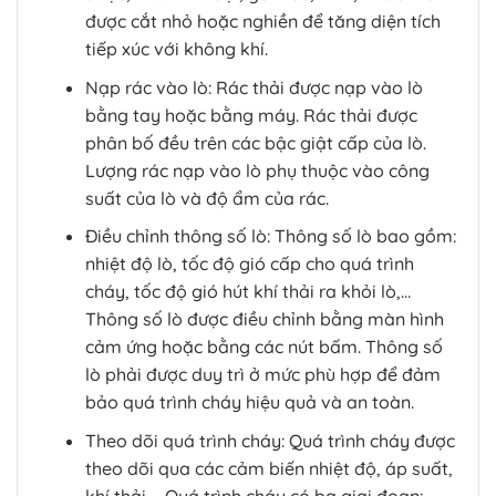
được cắt nhỏ hoặc nghiền để tăng diện tích
tiếp xúc với không khí.
Nạp rác vào lò: Rác thải được nạp vào lò
bằng tay hoặc bằng máy. Rác thải được
phân bố đều trên các bậc giật cấp của lò.
Lượng rác nạp vào lò phụ thuộc vào công
suất của lò và độ ẩm của rác.
Điều chỉnh thông số lò: Thông số lò bao gồm:
nhiệt độ lò, tốc độ gió cấp cho quá trình
cháy, tốc độ gió hút khí thải ra khỏi lò,…
Thông số lò được điều chỉnh bằng màn hình
cảm ứng hoặc bằng các nút bấm. Thông số
lò phải được duy trì ở mức phù hợp để đảm
bảo quá trình cháy hiệu quả và an toàn.
Theo dõi quá trình cháy: Quá trình cháy được
theo dõi qua các cảm biến nhiệt độ, áp suất,
khí thải,… Quá trình cháy có ba giai đoạn: