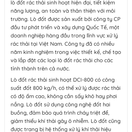
lò đốt rác thải sinh hoạt hiện đại, tiết kiệm
(Bio-
thải
quả
hệ
augmentation)
công
năng lượng, an toàn và thân thiện với môi
và
thống
và
nghiệp
bền
máy
vi
hiệu
trường. Lò đốt được sản xuất bởi công ty CP
vững
thổi
sinh
quả
khí
đầu tư phát triển và xây dựng Quốc Tế, một
tự
đạt
trong
nhiên
chuẩn
doanh nghiệp hàng đầu trong lĩnh vực xử lý
trạm
trong
bền
xử
rác thải tại Việt Nam. Công ty đã có nhiều
xử
vững
lý
lý
năm kinh nghiệm trong việc thiết kế, chế tạo
nước
nước
thải
và lắp đặt các loại lò đốt rác thải cho các
thải
tỉnh thành trên cả nước.
Lò đốt rác thải sinh hoạt DCI-800 có công
suất đốt 800 kg/h, có thể xử lý được rác thải
có độ ẩm cao, không cần sấy khô hay phơi
nắng. Lò đốt sử dụng công nghệ đốt hai
buồng, đảm bảo quá trình cháy triệt để,
giảm thiểu khí thải gây ô nhiễm. Lò đốt cũng
được trang bị hệ thống xử lý khí thải hiệu