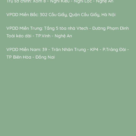
Trụ sở chính: Xóm 8 - Nghi Kiều - Nghi Lộc - Nghệ An
VPDD Miền Bắc: 302 Cầu Giấy, Quận Cầu Giấy, Hà Nội
VPDD Miền Trung: Tầng 5 tòa nhà Vtech - Đường Phạm Đình
Toái kéo dài - TP.Vinh - Nghệ An
VPDD Miền Nam: 39 - Trân Nhân Trung - KP4 - P.Trảng Đài -
TP Biên Hòa - Đồng Nai