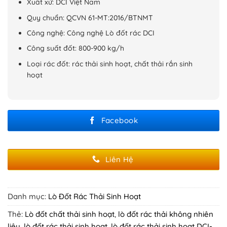
Xuất xứ: DCI Việt Nam
Quy chuẩn: QCVN 61-MT:2016/BTNMT
Công nghệ: Công nghệ Lò đốt rác DCI
Công suất đốt: 800-900 kg/h
Loại rác đốt: rác thải sinh hoạt, chất thải rắn sinh
hoạt
Facebook
Liên Hệ
Danh mục:
Lò Đốt Rác Thải Sinh Hoạt
Thẻ:
Lò đốt chất thải sinh hoạt
,
lò đốt rác thải không nhiên
liệu
,
lò đốt rác thải sinh hoạt
,
lò đốt rác thải sinh hoạt DCI-