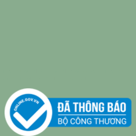
relaxing music
|
sleep music
|
Bamboo Water
|
relaxing
music sleep
|
Wealth & Divine Energy
|