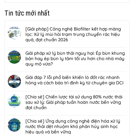
Tin tức mới nhất
[Giải pháp] Công nghệ Biofilter kết hợp màng
lọc: Xử lý mùi hôi trạm trung chuyển rác hiệu
quả, đạt chuẩn 2026
Không
có
Giải pháp xử lý bùn thải nguy hại: Ép bùn khung
bình
bản hay ép bùn ly tâm tối ưu hơn cho nhà máy
luận
quy mô vừa?
ở
Không
[Giải
có
Giải đáp 7 lỗi phổ biến khiến lò đốt rác nhanh
pháp]
bình
hỏng và cách bảo trì định kỳ từ chuyên gia DCI
Công
luận
nghệ
Không
ở
Biofilter
có
[Chia sẻ] Chiến lược tái sử dụng 80% nước thải
Giải
kết
bình
sau xử lý: Giải pháp tuần hoàn nước bền vững
pháp
hợp
luận
đạt chuẩn
xử
màng
ở
lý
Không
lọc:
Giải
bùn
có
[Chia sẻ] Ứng dụng công nghệ điện hóa xử lý
Xử
đáp
thải
bình
nước thải dệt nhuộm khó phân hủy sinh học
lý
7
nguy
luận
hiệu quả và bền vững
mùi
lỗi