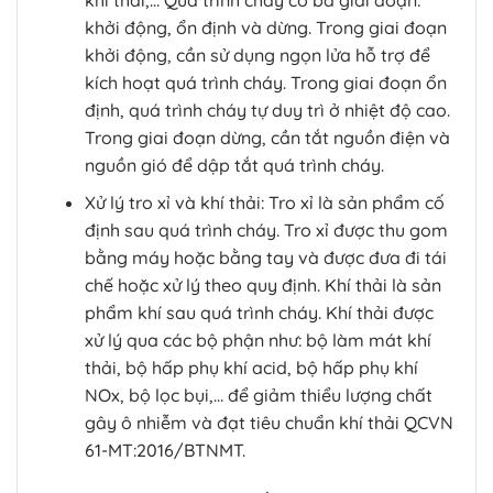
khởi động, ổn định và dừng. Trong giai đoạn
khởi động, cần sử dụng ngọn lửa hỗ trợ để
kích hoạt quá trình cháy. Trong giai đoạn ổn
định, quá trình cháy tự duy trì ở nhiệt độ cao.
Trong giai đoạn dừng, cần tắt nguồn điện và
nguồn gió để dập tắt quá trình cháy.
Xử lý tro xỉ và khí thải: Tro xỉ là sản phẩm cố
định sau quá trình cháy. Tro xỉ được thu gom
bằng máy hoặc bằng tay và được đưa đi tái
chế hoặc xử lý theo quy định. Khí thải là sản
phẩm khí sau quá trình cháy. Khí thải được
xử lý qua các bộ phận như: bộ làm mát khí
thải, bộ hấp phụ khí acid, bộ hấp phụ khí
NOx, bộ lọc bụi,… để giảm thiểu lượng chất
gây ô nhiễm và đạt tiêu chuẩn khí thải QCVN
61-MT:2016/BTNMT.