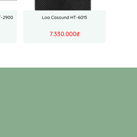
T-2900
Loa Casound HT-6015
7.330.000
₫