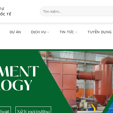
TƯ
Tìm
kiếm:
UỐC TẾ
DỰ ÁN
DỊCH VỤ
TIN TỨC
TUYỂN DỤNG