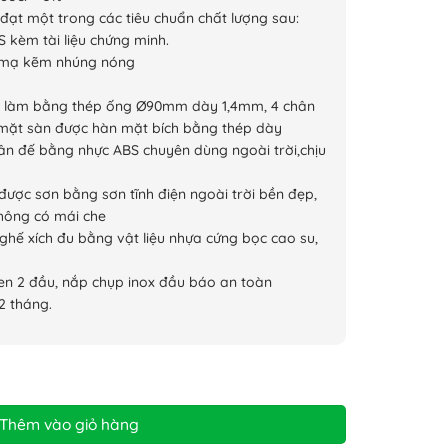
đạt một trong các tiêu chuẩn chất lượng sau:
S kèm tài liệu chứng minh.
 mạ kẽm nhúng nóng
 làm bằng thép ống Ø90mm dày 1,4mm, 4 chân
i mặt sàn được hàn mặt bích bằng thép dày
n đế bằng nhực ABS chuyên dùng ngoài trời,chịu
ược sơn bằng sơn tĩnh điện ngoài trời bền đẹp,
hông có mái che
ghế xích đu bằng vật liệu nhựa cứng bọc cao su,
en 2 đầu, nắp chụp inox đầu báo an toàn
2 tháng.
Thêm vào giỏ hàng