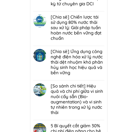
lý
ở
kỳ từ chuyên gia DCI
hợp
nước
Giải
màng
Không
thải
pháp
lọc:
có
[Chia sẻ] Chiến lược tái
và
xử
Xử
bình
sử dụng 80% nước thải
chất
lý
lý
luận
sau xử lý: Giải pháp tuần
thải
bùn
mùi
ở
hoàn nước bền vững đạt
nguy
thải
hôi
Giải
chuẩn
hại:
nguy
trạm
đáp
Giải
hại:
Không
trung
7
pháp
Ép
có
[Chia sẻ] Ứng dụng công
chuyển
lỗi
đột
bùn
bình
nghệ điện hóa xử lý nước
rác
phổ
phá
khung
luận
thải dệt nhuộm khó phân
hiệu
biến
bền
bản
ở
hủy sinh học hiệu quả và
quả,
khiến
vững
hay
[Chia
bền vững
đạt
lò
ép
sẻ]
chuẩn
đốt
Không
bùn
Chiến
2026
rác
có
[So sánh chi tiết] Hiệu
ly
lược
nhanh
bình
quả và chi phí giữa vi sinh
tâm
tái
hỏng
luận
nuôi cấy sẵn (Bio-
tối
sử
và
ở
augmentation) và vi sinh
ưu
dụng
cách
[Chia
tự nhiên trong xử lý nước
hơn
80%
bảo
sẻ]
thải
cho
nước
trì
Ứng
nhà
thải
Không
định
dụng
máy
sau
có
5 Bí quyết cắt giảm 30%
kỳ
công
quy
xử
bình
chi phí điện năng cho hệ