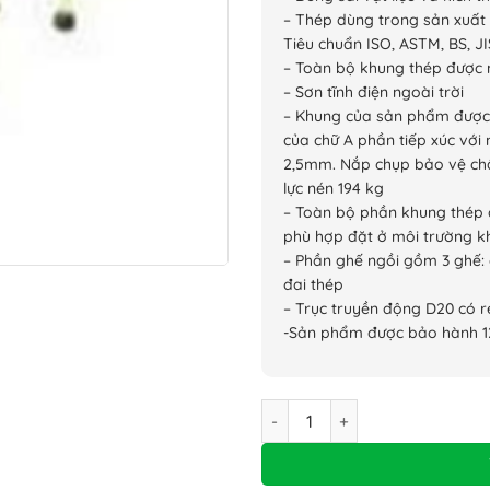
– Thép dùng trong sản xuất 
Tiêu chuẩn ISO, ASTM, BS, JI
– Toàn bộ khung thép được
– Sơn tĩnh điện ngoài trời
– Khung của sản phẩm được
của chữ A phần tiếp xúc vớ
2,5mm. Nắp chụp bảo vệ châ
lực nén 194 kg
– Toàn bộ phần khung thép đ
phù hợp đặt ở môi trường k
– Phần ghế ngồi gồm 3 ghế: 
đai thép
– Trục truyền động D20 có r
-Sản phẩm được bảo hành 1
Bộ xích đu chữ A số lượng