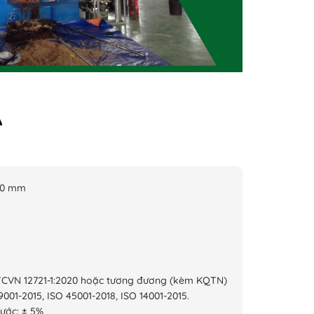
A
800 mm
TCVN 12721-1:2020 hoặc tương đương (kèm KQTN)
9001-2015, ISO 45001-2018, ISO 14001-2015.
hước: ± 5%