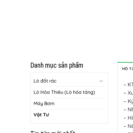
Danh mục sản phẩm
MÔ T
Lò đốt rác
– K
Lò Hỏa Thiêu (Lò hỏa táng)
– X
– K
Máy Bơm
– N
Vật Tư
– H
– N