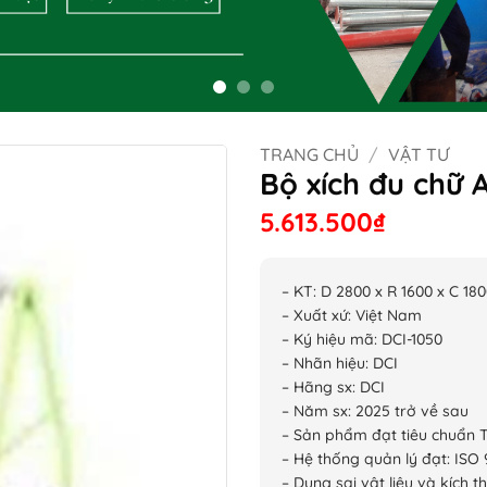
TRANG CHỦ
/
VẬT TƯ
Bộ xích đu chữ 
5.613.500
₫
– KT: D 2800 x R 1600 x C 1
– Xuất xứ: Việt Nam
– Ký hiệu mã: DCI-1050
– Nhãn hiệu: DCI
– Hãng sx: DCI
– Năm sx: 2025 trở về sau
– Sản phẩm đạt tiêu chuẩn 
– Hệ thống quản lý đạt: ISO 
– Dung sai vật liệu và kích t