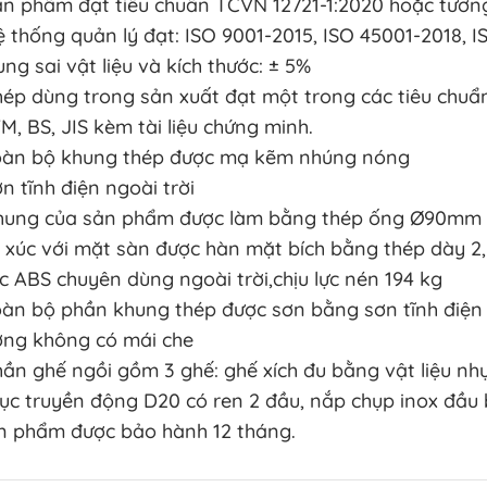
ản phẩm đạt tiêu chuẩn TCVN 12721-1:2020 hoặc tươ
ệ thống quản lý đạt: ISO 9001-2015, ISO 45001-2018, I
ung sai vật liệu và kích thước: ± 5%
hép dùng trong sản xuất đạt một trong các tiêu chuẩn
M, BS, JIS kèm tài liệu chứng minh.
oàn bộ khung thép được mạ kẽm nhúng nóng
n tĩnh điện ngoài trời
hung của sản phẩm được làm bằng thép ống Ø90mm d
p xúc với mặt sàn được hàn mặt bích bằng thép dày 
c ABS chuyên dùng ngoài trời,chịu lực nén 194 kg
oàn bộ phần khung thép được sơn bằng sơn tĩnh điện 
ờng không có mái che
hần ghế ngồi gồm 3 ghế: ghế xích đu bằng vật liệu nh
rục truyền động D20 có ren 2 đầu, nắp chụp inox đầu
n phẩm được bảo hành 12 tháng.