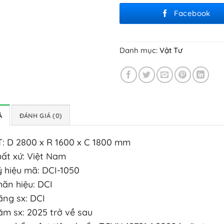
Facebook
Danh mục:
Vật Tư
Ả
ĐÁNH GIÁ (0)
T: D 2800 x R 1600 x C 1800 mm
uất xứ: Việt Nam
ý hiệu mã: DCI-1050
hãn hiệu: DCI
ãng sx: DCI
ăm sx: 2025 trở về sau