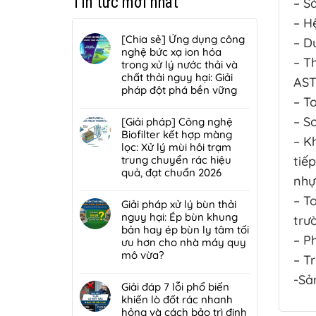
Tin tức mới nhất
– S
– H
[Chia sẻ] Ứng dụng công
– D
nghệ bức xạ ion hóa
– T
trong xử lý nước thải và
chất thải nguy hại: Giải
AST
pháp đột phá bền vững
– T
Không
có
– Sơ
[Giải pháp] Công nghệ
bình
Biofilter kết hợp màng
– K
luận
lọc: Xử lý mùi hôi trạm
ở
trung chuyển rác hiệu
tiế
[Chia
quả, đạt chuẩn 2026
nhự
sẻ]
Không
Ứng
– T
có
Giải pháp xử lý bùn thải
dụng
bình
nguy hại: Ép bùn khung
trư
công
luận
bản hay ép bùn ly tâm tối
nghệ
ở
– P
ưu hơn cho nhà máy quy
bức
[Giải
mô vừa?
xạ
– T
pháp]
ion
Không
Công
-Sả
hóa
có
Giải đáp 7 lỗi phổ biến
nghệ
trong
bình
khiến lò đốt rác nhanh
Biofilter
xử
luận
hỏng và cách bảo trì định
kết