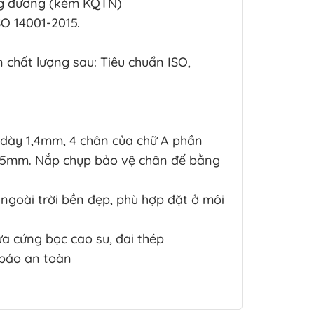
ng đương (kèm KQTN)
SO 14001-2015.
 chất lượng sau: Tiêu chuẩn ISO,
ày 1,4mm, 4 chân của chữ A phần
2,5mm. Nắp chụp bảo vệ chân đế bằng
ngoài trời bền đẹp, phù hợp đặt ở môi
ựa cứng bọc cao su, đai thép
 báo an toàn