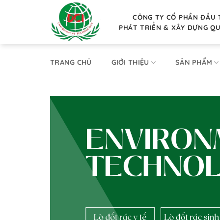
Bỏ
qua
CÔNG TY CỔ PHẦN ĐẦU 
PHÁT TRIỂN & XÂY DỰNG Q
nội
dung
TRANG CHỦ
GIỚI THIỆU
SẢN PHẨM