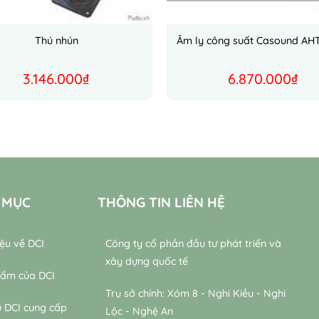
Thú nhún
Âm ly công suất Casound AH
3.146.000
₫
6.870.000
₫
 MỤC
THÔNG TIN LIÊN HỆ
iệu về DCI
Công ty cổ phần đầu tư phát triển và
xây dựng quốc tế
hẩm của DCI
Trụ sở chính: Xóm 8 - Nghi Kiều - Nghi
ụ DCI cung cấp
Lộc - Nghệ An