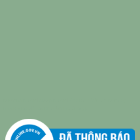
relaxing music
|
sleep music
|
Bamboo Water
|
relaxing
music sleep
|
Wealth & Divine Energy
|