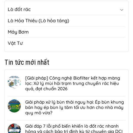
Lò đốt rác
Lò Hỏa Thiêu (Lò hỏa táng)
Máy Bơm
Vật Tư
Tin tức mới nhất
[Giải pháp] Công nghệ Biofilter kết hợp màng
lọc: Xử lý mùi hôi trạm trung chuyển rác hiệu
quả, đạt chuẩn 2026
Không
có
Giải pháp xử lý bùn thải nguy hại: Ép bùn khung
bình
bản hay ép bùn ly tâm tối ưu hơn cho nhà máy
luận
quy mô vừa?
ở
Không
[Giải
có
Giải đáp 7 lỗi phổ biến khiến lò đốt rác nhanh
pháp]
bình
hỏng và cách bảo trì định kỳ từ chuyên gia DCI
Công