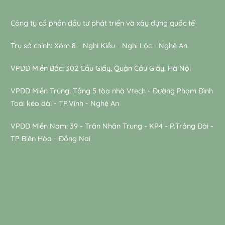
Công ty cổ phần đầu tư phát triển và xây dựng quốc tế
Trụ sở chính: Xóm 8 - Nghi Kiều - Nghi Lộc - Nghệ An
VPDD Miền Bắc: 302 Cầu Giấy, Quận Cầu Giấy, Hà Nội
VPDD Miền Trung: Tầng 5 tòa nhà Vtech - Đường Phạm Đình
Toái kéo dài - TP.Vinh - Nghệ An
VPDD Miền Nam: 39 - Trân Nhân Trung - KP4 - P.Trảng Đài -
TP Biên Hòa - Đồng Nai