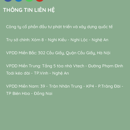
THÔNG TIN LIÊN HỆ
Công ty cổ phần đầu tư phát triển và xây dựng quốc tế
Trụ sở chính: Xóm 8 - Nghi Kiều - Nghi Lộc - Nghệ An
VPDD Miền Bắc: 302 Cầu Giấy, Quận Cầu Giấy, Hà Nội
VPDD Miền Trung: Tầng 5 tòa nhà Vtech - Đường Phạm Đình
Toái kéo dài - TP.Vinh - Nghệ An
VPDD Miền Nam: 39 - Trân Nhân Trung - KP4 - P.Trảng Đài -
TP Biên Hòa - Đồng Nai