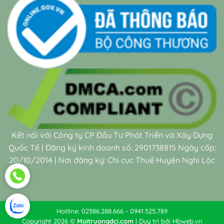
Kết nối với Công ty CP Đầu Tư Phát Triển và Xây Dựng
Quốc Tế | Đăng ký kinh doanh số: 2901738815 Ngày cấp:
20/10/2014 | Nơi đăng ký: Chi cục Thuế Huyện Nghi Lộc
Hotline: 02386.288.666 - 0941.525.789
Copyright 2026 ©
Moitruongdci.com
| Duy trì bởi
Hbweb.vn