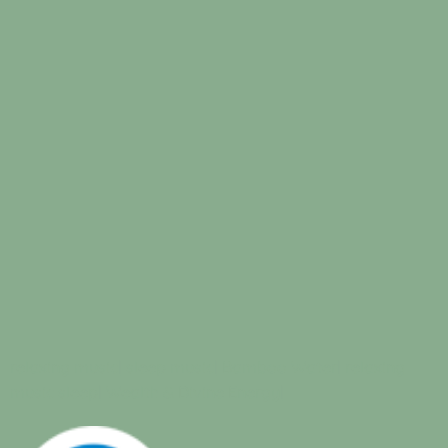
relaxing music
|
sleep music
|
Bamboo Water
|
relaxing
music sleep
|
Wealth & Divine Energy
|