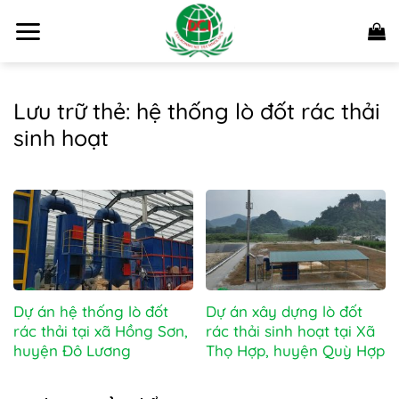
Bỏ
qua
nội
dung
Lưu trữ thẻ:
hệ thống lò đốt rác thải
sinh hoạt
Dự án hệ thống lò đốt
Dự án xây dựng lò đốt
rác thải tại xã Hồng Sơn,
rác thải sinh hoạt tại Xã
huyện Đô Lương
Thọ Hợp, huyện Quỳ Hợp