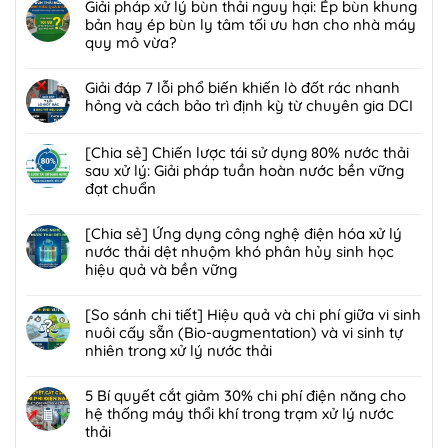
có
Giải pháp xử lý bùn thải nguy hại: Ép bùn khung
sẻ]
bình
bản hay ép bùn ly tâm tối ưu hơn cho nhà máy
Ứng
luận
quy mô vừa?
dụng
ở
công
Không
[Giải
nghệ
có
Giải đáp 7 lỗi phổ biến khiến lò đốt rác nhanh
pháp]
bức
bình
hỏng và cách bảo trì định kỳ từ chuyên gia DCI
Công
xạ
luận
nghệ
Không
ion
ở
Biofilter
có
[Chia sẻ] Chiến lược tái sử dụng 80% nước thải
hóa
Giải
kết
bình
sau xử lý: Giải pháp tuần hoàn nước bền vững
trong
pháp
hợp
luận
đạt chuẩn
xử
xử
màng
ở
lý
lý
Không
lọc:
Giải
nước
bùn
có
[Chia sẻ] Ứng dụng công nghệ điện hóa xử lý
Xử
đáp
thải
thải
bình
nước thải dệt nhuộm khó phân hủy sinh học
lý
7
và
nguy
luận
hiệu quả và bền vững
mùi
lỗi
chất
hại:
ở
hôi
phổ
Không
thải
Ép
[Chia
trạm
biến
có
[So sánh chi tiết] Hiệu quả và chi phí giữa vi sinh
nguy
bùn
sẻ]
trung
khiến
bình
nuôi cấy sẵn (Bio-augmentation) và vi sinh tự
hại:
khung
Chiến
chuyển
lò
luận
nhiên trong xử lý nước thải
Giải
bản
lược
rác
đốt
ở
pháp
hay
tái
Không
hiệu
rác
[Chia
đột
ép
sử
có
5 Bí quyết cắt giảm 30% chi phí điện năng cho
quả,
nhanh
sẻ]
phá
bùn
dụng
bình
hệ thống máy thổi khí trong trạm xử lý nước
đạt
hỏng
Ứng
bền
ly
80%
luận
thải
chuẩn
và
dụng
vững
tâm
nước
ở