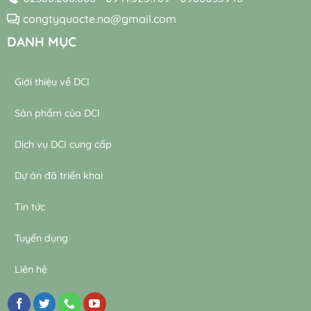
nước
nước
thải
congtyquocte.na@gmail.com
thải
DANH MỤC
Giới thiệu về DCI
Sản phẩm của DCI
Dịch vụ DCI cung cấp
Dự án đã triển khai
Tin tức
Tuyển dụng
Liên hệ