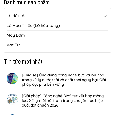
Danh mục sản phẩm
Lò đốt rác
Lò Hỏa Thiêu (Lò hỏa táng)
Máy Bơm
Vật Tư
Tin tức mới nhất
[Chia sẻ] Ứng dụng công nghệ bức xạ ion hóa
trong xử lý nước thải và chất thải nguy hại: Giải
pháp đột phá bền vững
Không
có
[Giải pháp] Công nghệ Biofilter kết hợp màng
bình
lọc: Xử lý mùi hôi trạm trung chuyển rác hiệu
luận
quả, đạt chuẩn 2026
ở
Không
[Chia