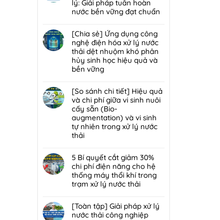
lý
luận
lý: Giải pháp tuần hoàn
bùn
mùi
ở
nước bền vững đạt chuẩn
thải
hôi
Giải
nguy
Không
trạm
đáp
hại:
có
[Chia sẻ] Ứng dụng công
trung
7
Ép
bình
nghệ điện hóa xử lý nước
chuyển
lỗi
bùn
luận
thải dệt nhuộm khó phân
rác
phổ
khung
ở
hủy sinh học hiệu quả và
hiệu
biến
bản
[Chia
bền vững
quả,
khiến
hay
sẻ]
đạt
lò
Không
ép
Chiến
chuẩn
đốt
có
[So sánh chi tiết] Hiệu quả
bùn
lược
2026
rác
bình
và chi phí giữa vi sinh nuôi
ly
tái
nhanh
luận
cấy sẵn (Bio-
tâm
sử
hỏng
ở
augmentation) và vi sinh
tối
dụng
và
[Chia
tự nhiên trong xử lý nước
ưu
80%
cách
sẻ]
thải
hơn
nước
bảo
Ứng
cho
thải
Không
trì
dụng
nhà
sau
có
5 Bí quyết cắt giảm 30%
định
công
máy
xử
bình
chi phí điện năng cho hệ
kỳ
nghệ
quy
lý:
luận
thống máy thổi khí trong
từ
điện
mô
Giải
ở
trạm xử lý nước thải
chuyên
hóa
vừa?
pháp
[So
gia
xử
Không
tuần
sánh
DCI
lý
có
[Toàn tập] Giải pháp xử lý
hoàn
chi
nước
bình
nước thải công nghiệp
nước
tiết]