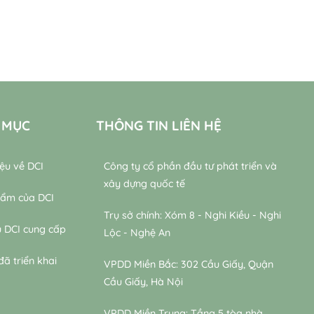
 MỤC
THÔNG TIN LIÊN HỆ
iệu về DCI
Công ty cổ phần đầu tư phát triển và
xây dựng quốc tế
hẩm của DCI
Trụ sở chính: Xóm 8 - Nghi Kiều - Nghi
ụ DCI cung cấp
Lộc - Nghệ An
đã triển khai
VPDD Miền Bắc: 302 Cầu Giấy, Quận
Cầu Giấy, Hà Nội
VPDD Miền Trung: Tầng 5 tòa nhà