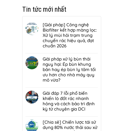
Tin tức mới nhất
[Giải pháp] Công nghệ
Biofilter kết hợp màng lọc:
Xử lý mùi hôi trạm trung
chuyển rác hiệu quả, đạt
chuẩn 2026
Không
có
Giải pháp xử lý bùn thải
bình
nguy hại: Ép bùn khung
luận
bản hay ép bùn ly tâm tối
ở
ưu hơn cho nhà máy quy
[Giải
mô vừa?
pháp]
Không
Công
có
Giải đáp 7 lỗi phổ biến
nghệ
bình
khiến lò đốt rác nhanh
Biofilter
luận
hỏng và cách bảo trì định
kết
ở
kỳ từ chuyên gia DCI
hợp
Giải
màng
Không
pháp
lọc:
có
[Chia sẻ] Chiến lược tái sử
xử
Xử
bình
dụng 80% nước thải sau xử
lý