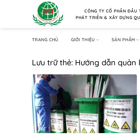
Bỏ
qua
CÔNG TY CỔ PHẦN ĐẦU 
PHÁT TRIỂN & XÂY DỰNG Q
nội
dung
TRANG CHỦ
GIỚI THIỆU
SẢN PHẨM
Lưu trữ thẻ:
Hướng dẫn quản lý