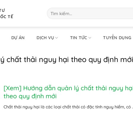
TƯ
Tìm
kiếm:
UỐC TẾ
DỰ ÁN
DỊCH VỤ
TIN TỨC
TUYỂN DỤNG
 chất thải nguy hại theo quy định mớ
[Xem] Hướng dẫn quản lý chất thải nguy hạ
theo quy định mới
Chất thải nguy hại là các loại chất thải có đặc tính nguy hiểm, có ..