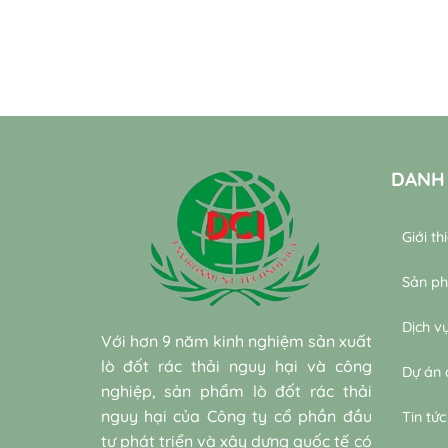
DANH
Giới th
Sản p
Dịch v
Với hơn 9 năm kinh nghiệm sản xuất
lò đốt rác thải nguy hại và công
Dự án 
nghiệp, sản phẩm lò đốt rác thải
nguy hại của Công ty cổ phần đầu
Tin tức
tư phát triển và xây dựng quốc tế có