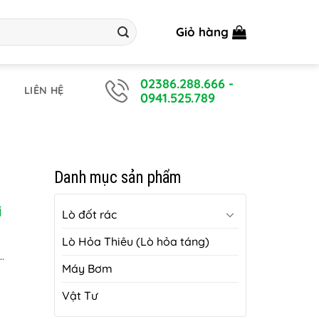
Giỏ hàng
02386.288.666
-
LIÊN HỆ
0941.525.789
i
Danh mục sản phẩm
i
Lò đốt rác
Lò Hỏa Thiêu (Lò hỏa táng)
.
Máy Bơm
Vật Tư