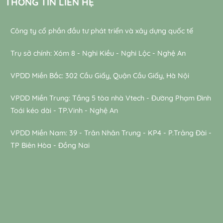
THÔNG TIN LIÊN HỆ
Công ty cổ phần đầu tư phát triển và xây dựng quốc tế
Trụ sở chính: Xóm 8 - Nghi Kiều - Nghi Lộc - Nghệ An
VPDD Miền Bắc: 302 Cầu Giấy, Quận Cầu Giấy, Hà Nội
VPDD Miền Trung: Tầng 5 tòa nhà Vtech - Đường Phạm Đình
Toái kéo dài - TP.Vinh - Nghệ An
VPDD Miền Nam: 39 - Trân Nhân Trung - KP4 - P.Trảng Đài -
TP Biên Hòa - Đồng Nai