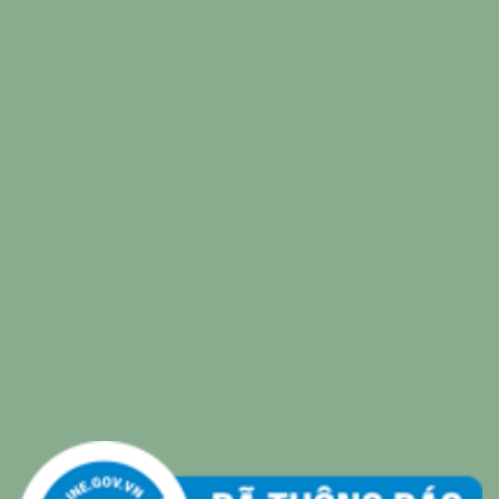
relaxing music
|
sleep music
|
Bamboo Water
|
relaxing
music sleep
|
Wealth & Divine Energy
|