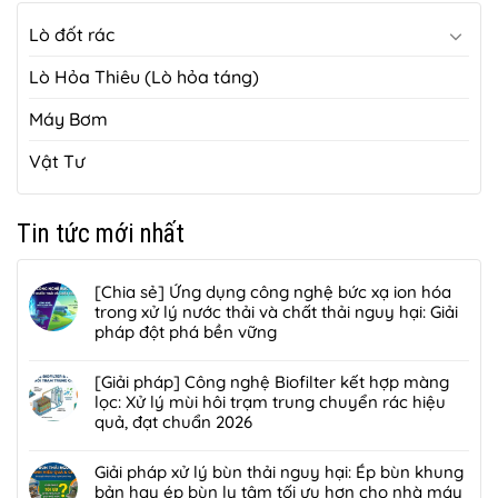
Lò đốt rác
Lò Hỏa Thiêu (Lò hỏa táng)
Máy Bơm
Vật Tư
Tin tức mới nhất
[Chia sẻ] Ứng dụng công nghệ bức xạ ion hóa
trong xử lý nước thải và chất thải nguy hại: Giải
pháp đột phá bền vững
Không
có
[Giải pháp] Công nghệ Biofilter kết hợp màng
bình
lọc: Xử lý mùi hôi trạm trung chuyển rác hiệu
luận
quả, đạt chuẩn 2026
ở
Không
[Chia
có
Giải pháp xử lý bùn thải nguy hại: Ép bùn khung
sẻ]
bình
bản hay ép bùn ly tâm tối ưu hơn cho nhà máy
Ứng