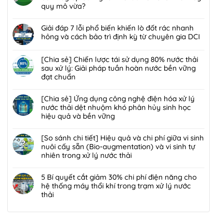
luận
quy mô vừa?
dụng
ở
công
Không
[Giải
nghệ
có
Giải đáp 7 lỗi phổ biến khiến lò đốt rác nhanh
pháp]
bức
bình
hỏng và cách bảo trì định kỳ từ chuyên gia DCI
Công
xạ
luận
nghệ
Không
ion
ở
Biofilter
có
[Chia sẻ] Chiến lược tái sử dụng 80% nước thải
hóa
Giải
kết
bình
sau xử lý: Giải pháp tuần hoàn nước bền vững
trong
pháp
hợp
luận
đạt chuẩn
xử
xử
màng
ở
lý
lý
Không
lọc:
Giải
nước
bùn
có
[Chia sẻ] Ứng dụng công nghệ điện hóa xử lý
Xử
đáp
thải
thải
bình
nước thải dệt nhuộm khó phân hủy sinh học
lý
7
và
nguy
luận
hiệu quả và bền vững
mùi
lỗi
chất
hại:
ở
hôi
phổ
Không
thải
Ép
[Chia
trạm
biến
có
[So sánh chi tiết] Hiệu quả và chi phí giữa vi sinh
nguy
bùn
sẻ]
trung
khiến
bình
nuôi cấy sẵn (Bio-augmentation) và vi sinh tự
hại:
khung
Chiến
chuyển
lò
luận
nhiên trong xử lý nước thải
Giải
bản
lược
rác
đốt
ở
pháp
hay
tái
Không
hiệu
rác
[Chia
đột
ép
sử
có
5 Bí quyết cắt giảm 30% chi phí điện năng cho
quả,
nhanh
sẻ]
phá
bùn
dụng
bình
hệ thống máy thổi khí trong trạm xử lý nước
đạt
hỏng
Ứng
bền
ly
80%
luận
thải
chuẩn
và
dụng
vững
tâm
nước
ở
2026
cách
công
Không
tối
thải
[So
bảo
nghệ
có