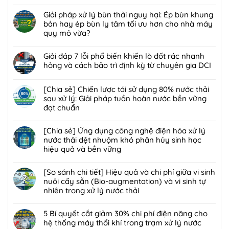
Không
[Chia
có
Giải pháp xử lý bùn thải nguy hại: Ép bùn khung
sẻ]
bình
bản hay ép bùn ly tâm tối ưu hơn cho nhà máy
Ứng
luận
quy mô vừa?
dụng
ở
công
Không
[Giải
nghệ
có
Giải đáp 7 lỗi phổ biến khiến lò đốt rác nhanh
pháp]
bức
bình
hỏng và cách bảo trì định kỳ từ chuyên gia DCI
Công
xạ
luận
nghệ
Không
ion
ở
Biofilter
có
[Chia sẻ] Chiến lược tái sử dụng 80% nước thải
hóa
Giải
kết
bình
sau xử lý: Giải pháp tuần hoàn nước bền vững
trong
pháp
hợp
luận
đạt chuẩn
xử
xử
màng
ở
lý
lý
Không
lọc:
Giải
nước
bùn
có
[Chia sẻ] Ứng dụng công nghệ điện hóa xử lý
Xử
đáp
thải
thải
bình
nước thải dệt nhuộm khó phân hủy sinh học
lý
7
và
nguy
luận
hiệu quả và bền vững
mùi
lỗi
chất
hại:
ở
hôi
phổ
Không
thải
Ép
[Chia
trạm
biến
có
[So sánh chi tiết] Hiệu quả và chi phí giữa vi sinh
nguy
bùn
sẻ]
trung
khiến
bình
nuôi cấy sẵn (Bio-augmentation) và vi sinh tự
hại:
khung
Chiến
chuyển
lò
luận
nhiên trong xử lý nước thải
Giải
bản
lược
rác
đốt
ở
pháp
hay
tái
Không
hiệu
rác
[Chia
đột
ép
sử
có
5 Bí quyết cắt giảm 30% chi phí điện năng cho
quả,
nhanh
sẻ]
phá
bùn
dụng
bình
hệ thống máy thổi khí trong trạm xử lý nước
đạt
hỏng
Ứng
bền
ly