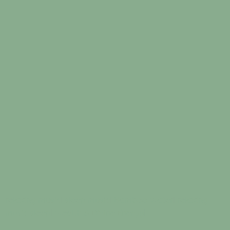
relaxing music
|
sleep music
|
Bamboo Water
|
relaxing
music sleep
|
Wealth & Divine Energy
|