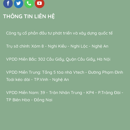
THÔNG TIN LIÊN HỆ
Công ty cổ phần đầu tư phát triển và xây dựng quốc tế
Trụ sở chính: Xóm 8 - Nghi Kiều - Nghi Lộc - Nghệ An
VPDD Miền Bắc: 302 Cầu Giấy, Quận Cầu Giấy, Hà Nội
VPDD Miền Trung: Tầng 5 tòa nhà Vtech - Đường Phạm Đình
Toái kéo dài - TP.Vinh - Nghệ An
VPDD Miền Nam: 39 - Trân Nhân Trung - KP4 - P.Trảng Đài -
TP Biên Hòa - Đồng Nai