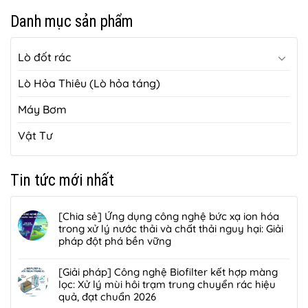
Danh mục sản phẩm
Lò đốt rác
Lò Hỏa Thiêu (Lò hỏa táng)
Máy Bơm
Vật Tư
Tin tức mới nhất
[Chia sẻ] Ứng dụng công nghệ bức xạ ion hóa
trong xử lý nước thải và chất thải nguy hại: Giải
pháp đột phá bền vững
Không
có
[Giải pháp] Công nghệ Biofilter kết hợp màng
bình
lọc: Xử lý mùi hôi trạm trung chuyển rác hiệu
luận
quả, đạt chuẩn 2026
ở