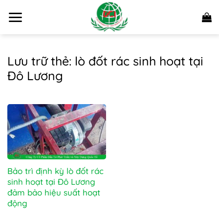
Bỏ
qua
nội
dung
Lưu trữ thẻ:
lò đốt rác sinh hoạt tại
Đô Lương
Bảo trì định kỳ lò đốt rác
sinh hoạt tại Đô Lương
đảm bảo hiệu suất hoạt
động