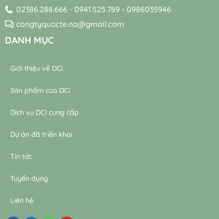
xử
lý
02386.288.666 - 0941.525.789 - 0986035946
lý
nước
nước
thải
congtyquocte.na@gmail.com
thải
DANH MỤC
Giới thiệu về DCI
Sản phẩm của DCI
Dịch vụ DCI cung cấp
Dự án đã triển khai
Tin tức
Tuyển dụng
Liên hệ