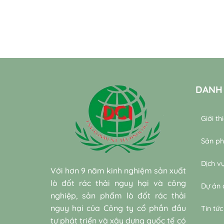
DANH
Giới th
Sản p
Dịch v
Với hơn 9 năm kinh nghiệm sản xuất
lò đốt rác thải nguy hại và công
Dự án 
nghiệp, sản phẩm lò đốt rác thải
nguy hại của Công ty cổ phần đầu
Tin tức
tư phát triển và xây dựng quốc tế có