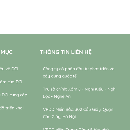
 MỤC
THÔNG TIN LIÊN HỆ
iệu về DCI
Công ty cổ phần đầu tư phát triển và
xây dựng quốc tế
hẩm của DCI
Trụ sở chính: Xóm 8 - Nghi Kiều - Nghi
ụ DCI cung cấp
Lộc - Nghệ An
đã triển khai
VPDD Miền Bắc: 302 Cầu Giấy, Quận
Cầu Giấy, Hà Nội
VPDD Miền Trung: Tầng 5 tòa nhà