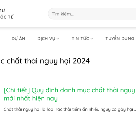
TƯ
Tìm
kiếm:
UỐC TẾ
DỰ ÁN
DỊCH VỤ
TIN TỨC
TUYỂN DỤNG
c chất thải nguy hại 2024
[Chi tiết] Quy định danh mục chất thải nguy
mới nhất hiện nay
Chất thải nguy hại là loại rác thải tiềm ẩn nhiều nguy cơ gây hại ..