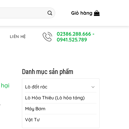
Giỏ hàng
02386.288.666
-
LIÊN HỆ
0941.525.789
Danh mục sản phẩm
 hại
Lò đốt rác
Lò Hỏa Thiêu (Lò hỏa táng)
.
Máy Bơm
Vật Tư