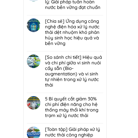
lý
luận
lý: Giải pháp tuần hoàn
bùn
mùi
ở
nước bền vững đạt chuẩn
thải
hôi
Giải
nguy
Không
trạm
đáp
hại:
có
[Chia sẻ] Ứng dụng công
trung
7
Ép
bình
nghệ điện hóa xử lý nước
chuyển
lỗi
bùn
luận
thải dệt nhuộm khó phân
rác
phổ
khung
ở
hủy sinh học hiệu quả và
hiệu
biến
bản
[Chia
bền vững
quả,
khiến
hay
sẻ]
đạt
lò
Không
ép
Chiến
chuẩn
đốt
có
[So sánh chi tiết] Hiệu quả
bùn
lược
2026
rác
bình
và chi phí giữa vi sinh nuôi
ly
tái
nhanh
luận
cấy sẵn (Bio-
tâm
sử
hỏng
ở
augmentation) và vi sinh
tối
dụng
và
[Chia
tự nhiên trong xử lý nước
ưu
80%
cách
sẻ]
thải
hơn
nước
bảo
Ứng
cho
thải
Không
trì
dụng
nhà
sau
có
5 Bí quyết cắt giảm 30%
định
công
máy
xử
bình
chi phí điện năng cho hệ
kỳ
nghệ
quy
lý:
luận
thống máy thổi khí trong
từ
điện
mô
Giải
ở
trạm xử lý nước thải
chuyên
hóa
vừa?
pháp
[So
gia
xử
Không
tuần
sánh
DCI
lý
có
[Toàn tập] Giải pháp xử lý
hoàn
chi
nước
bình
nước thải công nghiệp
nước
tiết]