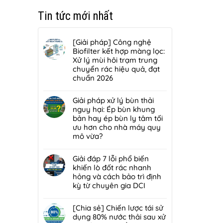
Tin tức mới nhất
[Giải pháp] Công nghệ
Biofilter kết hợp màng lọc:
Xử lý mùi hôi trạm trung
chuyển rác hiệu quả, đạt
chuẩn 2026
Không
có
Giải pháp xử lý bùn thải
bình
nguy hại: Ép bùn khung
luận
bản hay ép bùn ly tâm tối
ở
ưu hơn cho nhà máy quy
[Giải
mô vừa?
pháp]
Không
Công
có
Giải đáp 7 lỗi phổ biến
nghệ
bình
khiến lò đốt rác nhanh
Biofilter
luận
hỏng và cách bảo trì định
kết
ở
kỳ từ chuyên gia DCI
hợp
Giải
màng
Không
pháp
lọc:
có
[Chia sẻ] Chiến lược tái sử
xử
Xử
bình
dụng 80% nước thải sau xử
lý