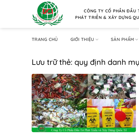
Bỏ
qua
CÔNG TY CỔ PHẦN ĐẦU 
PHÁT TRIỂN & XÂY DỰNG Q
nội
dung
TRANG CHỦ
GIỚI THIỆU
SẢN PHẨM
Lưu trữ thẻ:
quy định danh mụ