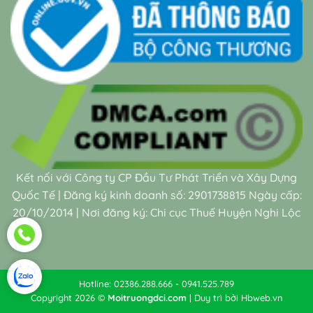
Kết nối với Công ty CP Đầu Tư Phát Triển và Xây Dựng
Quốc Tế | Đăng ký kinh doanh số: 2901738815 Ngày cấp:
20/10/2014 | Nơi đăng ký: Chi cục Thuế Huyện Nghi Lộc
Hotline: 02386.288.666 - 0941.525.789
Copyright 2026 ©
Moitruongdci.com
| Duy trì bởi
Hbweb.vn