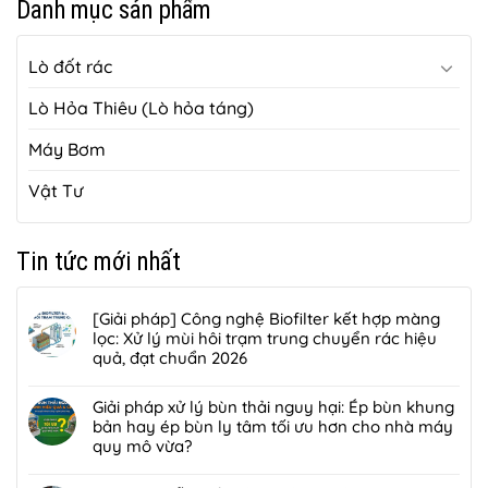
Danh mục sản phẩm
Lò đốt rác
Lò Hỏa Thiêu (Lò hỏa táng)
Máy Bơm
Vật Tư
Tin tức mới nhất
[Giải pháp] Công nghệ Biofilter kết hợp màng
lọc: Xử lý mùi hôi trạm trung chuyển rác hiệu
quả, đạt chuẩn 2026
Không
có
Giải pháp xử lý bùn thải nguy hại: Ép bùn khung
bình
bản hay ép bùn ly tâm tối ưu hơn cho nhà máy
luận
quy mô vừa?
ở
Không
[Giải