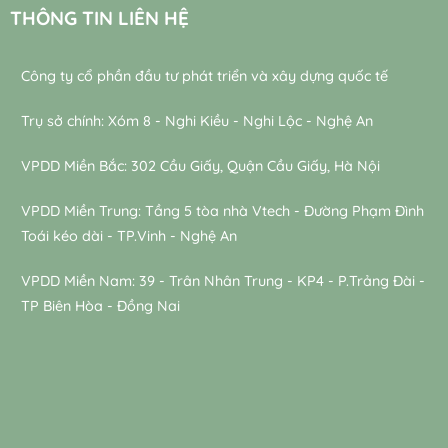
THÔNG TIN LIÊN HỆ
Công ty cổ phần đầu tư phát triển và xây dựng quốc tế
Trụ sở chính: Xóm 8 - Nghi Kiều - Nghi Lộc - Nghệ An
VPDD Miền Bắc: 302 Cầu Giấy, Quận Cầu Giấy, Hà Nội
VPDD Miền Trung: Tầng 5 tòa nhà Vtech - Đường Phạm Đình
Toái kéo dài - TP.Vinh - Nghệ An
VPDD Miền Nam: 39 - Trân Nhân Trung - KP4 - P.Trảng Đài -
TP Biên Hòa - Đồng Nai