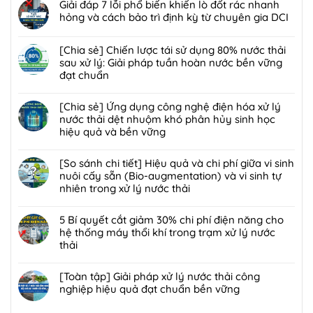
có
Giải đáp 7 lỗi phổ biến khiến lò đốt rác nhanh
pháp]
bình
hỏng và cách bảo trì định kỳ từ chuyên gia DCI
Công
luận
nghệ
Không
ở
Biofilter
có
[Chia sẻ] Chiến lược tái sử dụng 80% nước thải
Giải
kết
bình
sau xử lý: Giải pháp tuần hoàn nước bền vững
pháp
hợp
luận
đạt chuẩn
xử
màng
ở
lý
Không
lọc:
Giải
bùn
có
[Chia sẻ] Ứng dụng công nghệ điện hóa xử lý
Xử
đáp
thải
bình
nước thải dệt nhuộm khó phân hủy sinh học
lý
7
nguy
luận
hiệu quả và bền vững
mùi
lỗi
hại:
ở
hôi
phổ
Không
Ép
[Chia
trạm
biến
có
[So sánh chi tiết] Hiệu quả và chi phí giữa vi sinh
bùn
sẻ]
trung
khiến
bình
nuôi cấy sẵn (Bio-augmentation) và vi sinh tự
khung
Chiến
chuyển
lò
luận
nhiên trong xử lý nước thải
bản
lược
rác
đốt
ở
hay
tái
Không
hiệu
rác
[Chia
ép
sử
có
5 Bí quyết cắt giảm 30% chi phí điện năng cho
quả,
nhanh
sẻ]
bùn
dụng
bình
hệ thống máy thổi khí trong trạm xử lý nước
đạt
hỏng
Ứng
ly
80%
luận
thải
chuẩn
và
dụng
tâm
nước
ở
2026
cách
công
Không
tối
thải
[So
bảo
nghệ
có
[Toàn tập] Giải pháp xử lý nước thải công
ưu
sau
sánh
trì
điện
bình
nghiệp hiệu quả đạt chuẩn bền vững
hơn
xử
chi
định
hóa
luận
cho
lý:
tiết]
Không
kỳ
xử
ở