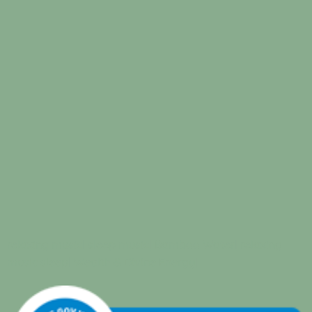
relaxing music
|
sleep music
|
Bamboo Water
|
relaxing
music sleep
|
Wealth & Divine Energy
|