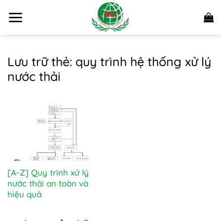
Bỏ
qua
nội
dung
Lưu trữ thẻ:
quy trình hệ thống xử lý
nước thải
[A-Z] Quy trình xử lý
nước thải an toàn và
hiệu quả