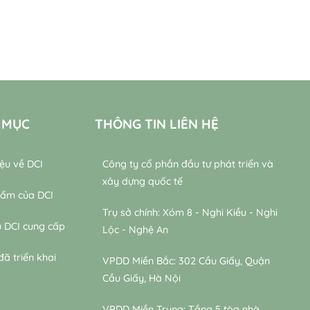
 MỤC
THÔNG TIN LIÊN HỆ
iệu về DCI
Công ty cổ phần đầu tư phát triển và
xây dựng quốc tế
hẩm của DCI
Trụ sở chính: Xóm 8 - Nghi Kiều - Nghi
ụ DCI cung cấp
Lộc - Nghệ An
đã triển khai
VPDD Miền Bắc: 302 Cầu Giấy, Quận
Cầu Giấy, Hà Nội
VPDD Miền Trung: Tầng 5 tòa nhà