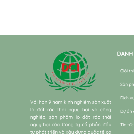
DANH
Giới th
Sản p
Dịch v
Với hơn 9 năm kinh nghiệm sản xuất
lò đốt rác thải nguy hại và công
Dự án 
nghiệp, sản phẩm lò đốt rác thải
nguy hại của Công ty cổ phần đầu
Tin tức
tư phát triển và xây dựng quốc tế có