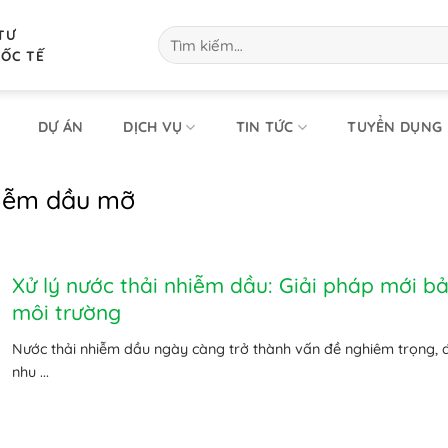
TƯ
Tìm
kiếm:
UỐC TẾ
DỰ ÁN
DỊCH VỤ
TIN TỨC
TUYỂN DỤNG
nhiễm dầu mỡ
Xử lý nước thải nhiễm dầu: Giải pháp mới b
môi trường
Nước thải nhiễm dầu ngày càng trở thành vấn đề nghiêm trọng, 
nhu ...