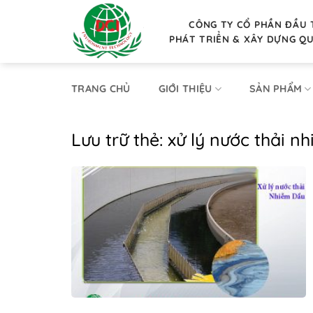
Bỏ
qua
CÔNG TY CỔ PHẦN ĐẦU 
PHÁT TRIỂN & XÂY DỰNG Q
nội
dung
TRANG CHỦ
GIỚI THIỆU
SẢN PHẨM
Lưu trữ thẻ:
xử lý nước thải 