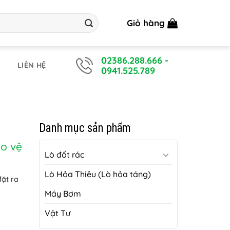
Giỏ hàng
02386.288.666
-
LIÊN HỆ
0941.525.789
Danh mục sản phẩm
ảo vệ
Lò đốt rác
Lò Hỏa Thiêu (Lò hỏa táng)
đặt ra
Máy Bơm
Vật Tư