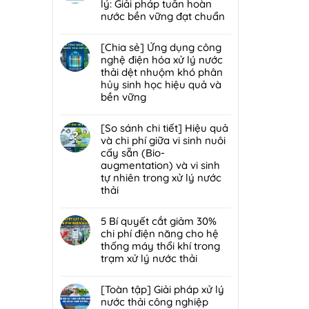
lý
luận
lý: Giải pháp tuần hoàn
bùn
mùi
ở
nước bền vững đạt chuẩn
thải
hôi
Giải
nguy
Không
trạm
đáp
hại:
có
[Chia sẻ] Ứng dụng công
trung
7
Ép
bình
nghệ điện hóa xử lý nước
chuyển
lỗi
bùn
luận
thải dệt nhuộm khó phân
rác
phổ
khung
ở
hủy sinh học hiệu quả và
hiệu
biến
bản
[Chia
bền vững
quả,
khiến
hay
sẻ]
đạt
lò
Không
ép
Chiến
chuẩn
đốt
có
[So sánh chi tiết] Hiệu quả
bùn
lược
2026
rác
bình
và chi phí giữa vi sinh nuôi
ly
tái
nhanh
luận
cấy sẵn (Bio-
tâm
sử
hỏng
ở
augmentation) và vi sinh
tối
dụng
và
[Chia
tự nhiên trong xử lý nước
ưu
80%
cách
sẻ]
thải
hơn
nước
bảo
Ứng
cho
thải
Không
trì
dụng
nhà
sau
có
5 Bí quyết cắt giảm 30%
định
công
máy
xử
bình
chi phí điện năng cho hệ
kỳ
nghệ
quy
lý:
luận
thống máy thổi khí trong
từ
điện
mô
Giải
ở
trạm xử lý nước thải
chuyên
hóa
vừa?
pháp
[So
gia
xử
Không
tuần
sánh
DCI
lý
có
[Toàn tập] Giải pháp xử lý
hoàn
chi
nước
bình
nước thải công nghiệp
nước
tiết]