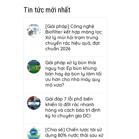
Tin tức mới nhất
[Giải pháp] Công nghệ
Biofilter kết hợp màng lọc:
Xử lý mùi hôi trạm trung
chuyển rác hiệu quả, đạt
chuẩn 2026
Không
có
Giải pháp xử lý bùn thải
bình
nguy hại: Ép bùn khung
luận
bản hay ép bùn ly tâm tối
ở
ưu hơn cho nhà máy quy
[Giải
mô vừa?
pháp]
Không
Công
có
Giải đáp 7 lỗi phổ biến
nghệ
bình
khiến lò đốt rác nhanh
Biofilter
luận
hỏng và cách bảo trì định
kết
ở
kỳ từ chuyên gia DCI
hợp
Giải
màng
Không
pháp
lọc:
có
[Chia sẻ] Chiến lược tái sử
xử
Xử
bình
dụng 80% nước thải sau xử
lý