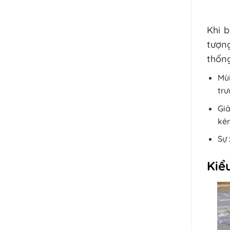
Khi 
tượng
thống
Mùi
trư
Giả
kém
Sự 
Kiểu