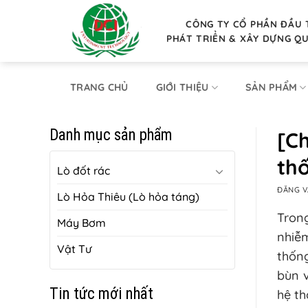
Bỏ
qua
CÔNG TY CỔ PHẦN ĐẦU 
PHÁT TRIỂN & XÂY DỰNG Q
nội
dung
TRANG CHỦ
GIỚI THIỆU
SẢN PHẨM
Danh mục sản phẩm
[Ch
thố
Lò đốt rác
ĐĂNG 
Lò Hỏa Thiêu (Lò hỏa táng)
Trong
Máy Bơm
nhiễm
Vật Tư
thống
bùn v
Tin tức mới nhất
hệ t