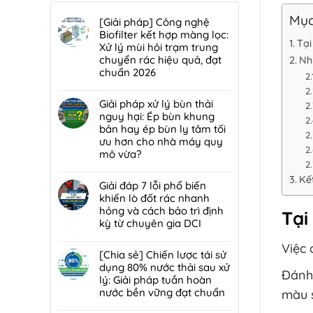
Mục
[Giải pháp] Công nghệ
Biofilter kết hợp màng lọc:
Tại
Xử lý mùi hôi trạm trung
chuyển rác hiệu quả, đạt
Nhữ
chuẩn 2026
Không
có
Giải pháp xử lý bùn thải
bình
nguy hại: Ép bùn khung
luận
bản hay ép bùn ly tâm tối
ở
ưu hơn cho nhà máy quy
[Giải
mô vừa?
pháp]
Không
Công
Kế
có
Giải đáp 7 lỗi phổ biến
nghệ
bình
khiến lò đốt rác nhanh
Biofilter
luận
hỏng và cách bảo trì định
kết
Tại
ở
kỳ từ chuyên gia DCI
hợp
Giải
màng
Không
pháp
Việc 
lọc:
có
[Chia sẻ] Chiến lược tái sử
xử
Xử
bình
dụng 80% nước thải sau xử
lý
Đánh 
lý
luận
lý: Giải pháp tuần hoàn
bùn
mùi
ở
nước bền vững đạt chuẩn
màu s
thải
hôi
Giải
nguy
Không