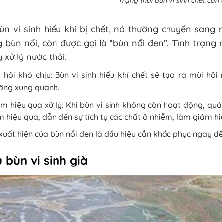
Trạng thái bùn vi sinh chết cần 
bùn vi sinh hiếu khí bị chết, nó thường chuyển san
 bùn nổi, còn được gọi là “bùn nổi đen”. Tình trạn
 xử lý nước thải:
 hôi khó chịu: Bùn vi sinh hiếu khí chết sẽ tạo ra mùi 
ờng xung quanh.
m hiệu quả xử lý: Khi bùn vi sinh không còn hoạt động, quá
 hiệu quả, dẫn đến sự tích tụ các chất ô nhiễm, làm giảm hiệ
xuất hiện của bùn nổi đen là dấu hiệu cần khắc phục ngay đ
 bùn vi sinh già