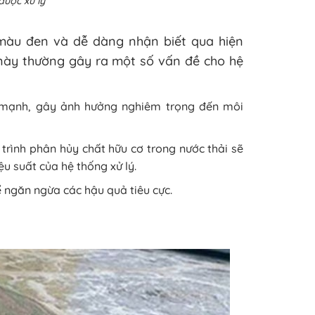
được xử lý
g màu đen và dễ dàng nhận biết qua hiện
g này thường gây ra một số vấn đề cho hệ
hôi mạnh, gây ảnh hưởng nghiêm trọng đến môi
 trình phân hủy chất hữu cơ trong nước thải sẽ
u suất của hệ thống xử lý.
ể ngăn ngừa các hậu quả tiêu cực.