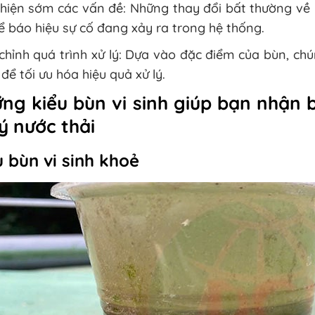
hiện sớm các vấn đề: Những thay đổi bất thường về 
ể báo hiệu sự cố đang xảy ra trong hệ thống.
chỉnh quá trình xử lý: Dựa vào đặc điểm của bùn, ch
để tối ưu hóa hiệu quả xử lý.
ng kiểu bùn vi sinh giúp bạn nhận b
lý nước thải
u bùn vi sinh khoẻ