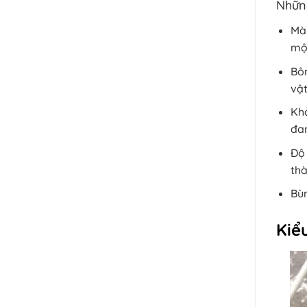
Nhữn
Màu
một
Bôn
vật
Khả
đan
Độ 
thà
Bùn
Kiểu