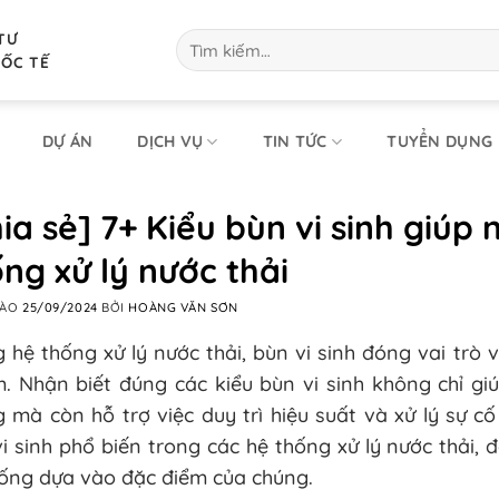
TƯ
Tìm
kiếm:
UỐC TẾ
DỰ ÁN
DỊCH VỤ
TIN TỨC
TUYỂN DỤNG
ia sẻ] 7+ Kiểu bùn vi sinh giúp 
ng xử lý nước thải
VÀO
25/09/2024
BỞI
HOÀNG VĂN SƠN
 hệ thống xử lý nước thải, bùn vi sinh đóng vai trò
. Nhận biết đúng các kiểu bùn vi sinh không chỉ gi
 mà còn hỗ trợ việc duy trì hiệu suất và xử lý sự cố k
i sinh phổ biến trong các hệ thống xử lý nước thải, đ
hống dựa vào đặc điểm của chúng.