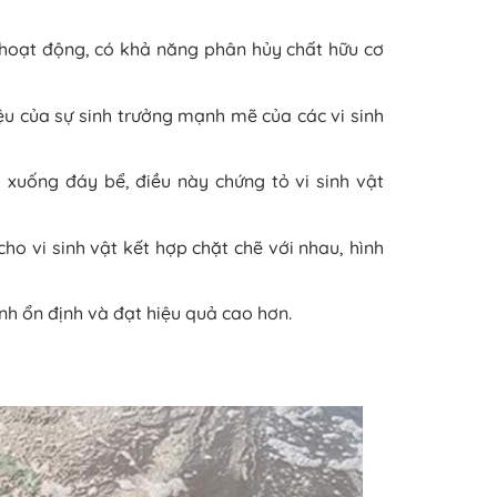
 hoạt động, có khả năng phân hủy chất hữu cơ
iệu của sự sinh trưởng mạnh mẽ của các vi sinh
 xuống đáy bể, điều này chứng tỏ vi sinh vật
ho vi sinh vật kết hợp chặt chẽ với nhau, hình
ành ổn định và đạt hiệu quả cao hơn.