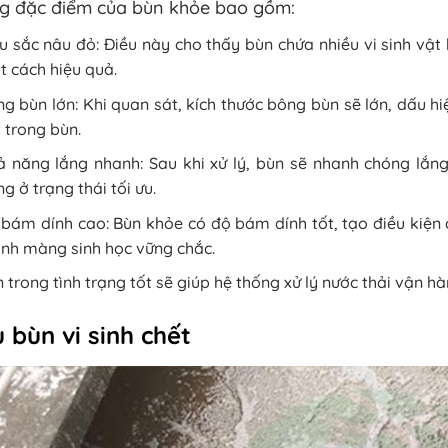
g đặc điểm của bùn khỏe bao gồm:
 sắc nâu đỏ: Điều này cho thấy bùn chứa nhiều vi sinh vật
 cách hiệu quả.
g bùn lớn: Khi quan sát, kích thước bông bùn sẽ lớn, dấu h
 trong bùn.
 năng lắng nhanh: Sau khi xử lý, bùn sẽ nhanh chóng lắng
g ở trạng thái tối ưu.
bám dính cao: Bùn khỏe có độ bám dính tốt, tạo điều kiện c
nh màng sinh học vững chắc.
 trong tình trạng tốt sẽ giúp hệ thống xử lý nước thải vận h
 bùn vi sinh chết