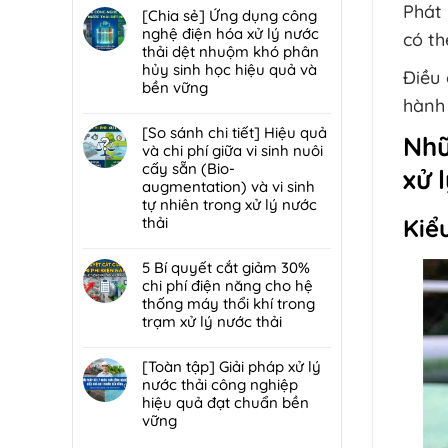
trạm
đáp
Phát 
hại:
có
[Chia sẻ] Ứng dụng công
trung
7
Ép
bình
nghệ điện hóa xử lý nước
chuyển
lỗi
có th
bùn
luận
thải dệt nhuộm khó phân
rác
phổ
khung
ở
hủy sinh học hiệu quả và
hiệu
biến
Điều 
bản
[Chia
bền vững
quả,
khiến
hay
sẻ]
hành 
đạt
lò
Không
ép
Chiến
chuẩn
đốt
có
[So sánh chi tiết] Hiệu quả
bùn
lược
Nhữ
2026
rác
bình
và chi phí giữa vi sinh nuôi
ly
tái
nhanh
luận
cấy sẵn (Bio-
tâm
sử
xử 
hỏng
ở
augmentation) và vi sinh
tối
dụng
và
[Chia
tự nhiên trong xử lý nước
ưu
80%
cách
sẻ]
thải
Kiể
hơn
nước
bảo
Ứng
cho
thải
Không
trì
dụng
nhà
sau
có
5 Bí quyết cắt giảm 30%
định
công
máy
xử
bình
chi phí điện năng cho hệ
kỳ
nghệ
quy
lý:
luận
thống máy thổi khí trong
từ
điện
mô
Giải
ở
trạm xử lý nước thải
chuyên
hóa
vừa?
pháp
[So
gia
xử
Không
tuần
sánh
DCI
lý
có
[Toàn tập] Giải pháp xử lý
hoàn
chi
nước
bình
nước thải công nghiệp
nước
tiết]
thải
luận
hiệu quả đạt chuẩn bền
bền
Hiệu
dệt
ở
vững
vững
quả
nhuộm
5
đạt
và
Không