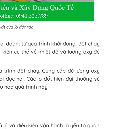
ất của lò đốt rác
ai đoạn: từ quá trình khởi động, đốt cháy
u kiện cụ thể về nhiệt độ và lượng oxy để
á trình đốt cháy. Cung cấp đủ lượng oxy
ải độc hại. Các lò đốt hiện đại thường sử
u hóa quá trình này.
xử lý và điều kiện vận hành là yếu tố quan