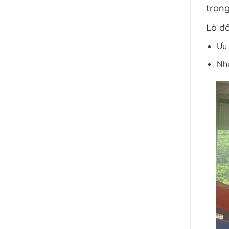
trọng
Lò đố
Ưu 
Như