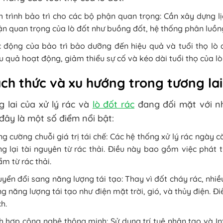
h trình bảo trì cho các bộ phận quan trọng: Cần xây dựng l
n quan trọng của lò đốt như buồng đốt, hệ thống phân luồng kh
 động của bảo trì bảo dưỡng đến hiệu quả và tuổi thọ lò 
u quả hoạt động, giảm thiểu sự cố và kéo dài tuổi thọ của lò 
ch thức và xu hướng trong tương lai
 lai của xử lý rác và
lò đốt rác
đang đối mặt với nh
đây là một số điểm nổi bật:
g cường chuỗi giá trị tái chế: Các hệ thống xử lý rác ngày c
g lại tài nguyên từ rác thải. Điều này bao gồm việc phát t
m từ rác thải.
yển đổi sang năng lượng tái tạo: Thay vì đốt cháy rác, nhi
g năng lượng tái tạo như điện mặt trời, gió, và thủy điện. Đ
h.
h hợp công nghệ thông minh: Sử dụng trí tuệ nhân tạo và In