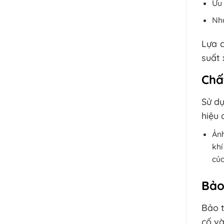
Ưu 
Như
Lựa c
suất 
Chấ
Sử dụ
hiệu 
Ảnh
khí
của
Bảo
Bảo t
cố và