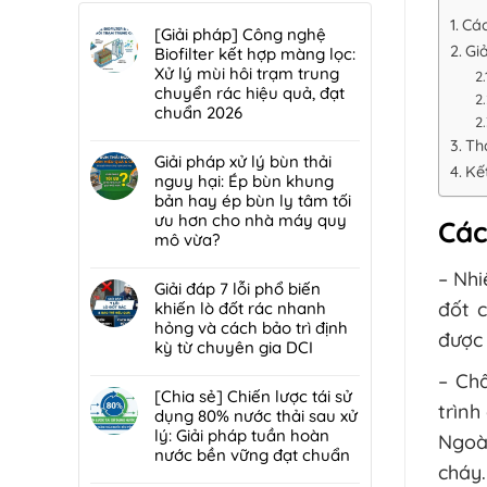
Các
[Giải pháp] Công nghệ
Gi
Biofilter kết hợp màng lọc:
Xử lý mùi hôi trạm trung
chuyển rác hiệu quả, đạt
chuẩn 2026
Không
Th
có
Giải pháp xử lý bùn thải
Kế
bình
nguy hại: Ép bùn khung
luận
bản hay ép bùn ly tâm tối
ở
ưu hơn cho nhà máy quy
Các
[Giải
mô vừa?
pháp]
Không
Công
– Nhi
có
Giải đáp 7 lỗi phổ biến
nghệ
bình
đốt c
khiến lò đốt rác nhanh
Biofilter
luận
hỏng và cách bảo trì định
kết
được 
ở
kỳ từ chuyên gia DCI
hợp
Giải
màng
Không
– Ch
pháp
lọc:
có
[Chia sẻ] Chiến lược tái sử
xử
trình
Xử
bình
dụng 80% nước thải sau xử
lý
lý
luận
lý: Giải pháp tuần hoàn
bùn
Ngoài
mùi
ở
nước bền vững đạt chuẩn
thải
hôi
Giải
cháy.
nguy
Không