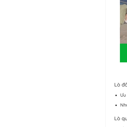
Lò đố
Ưu 
Như
Lò qu