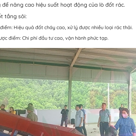
 để nâng cao hiệu suất hoạt động của lò đốt rác.
t tầng sôi:
điểm: Hiệu quả đốt cháy cao, xử lý được nhiều loại rác thải.
ợc điểm: Chi phí đầu tư cao, vận hành phức tạp.