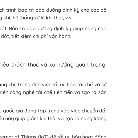
ịch trình bảo trì bảo dưỡng định kỳ cho các bộ
í, hệ thống xử lý khí thải, v.v.
đốt: Bảo trì bảo dưỡng định kỳ giúp nâng cao
đốt, tiết kiệm chi phí vận hành.
iều thách thức và xu hướng quan trọng.
àng chú trọng đến việc tối ưu hóa tái chế và sử
riển công nghệ tái chế tiên tiến và tạo ra sản
ều quốc gia đang tập trung vào việc chuyển đổi
iều này giúp giảm khí thải và tạo ra năng lượng
ternet of Things (IoT) để tối ưu hóa hoạt động