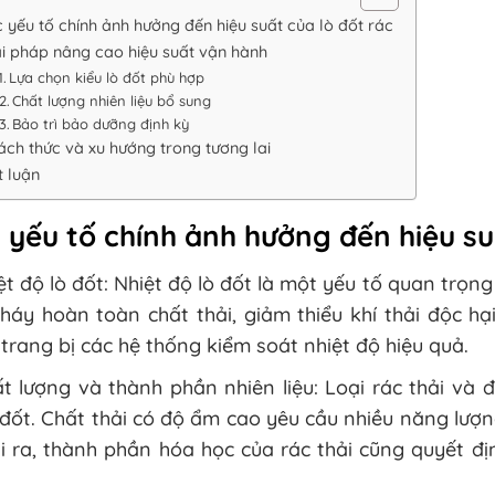
 yếu tố chính ảnh hưởng đến hiệu suất của lò đốt rác
ải pháp nâng cao hiệu suất vận hành
Lựa chọn kiểu lò đốt phù hợp
Chất lượng nhiên liệu bổ sung
Bảo trì bảo dưỡng định kỳ
ách thức và xu hướng trong tương lai
t luận
 yếu tố chính ảnh hưởng đến hiệu su
ệt độ lò đốt: Nhiệt độ lò đốt là một yếu tố quan trọng
háy hoàn toàn chất thải, giảm thiểu khí thải độc hại
trang bị các hệ thống kiểm soát nhiệt độ hiệu quả.
ất lượng và thành phần nhiên liệu: Loại rác thải v
 đốt. Chất thải có độ ẩm cao yêu cầu nhiều năng lượn
 ra, thành phần hóa học của rác thải cũng quyết địn