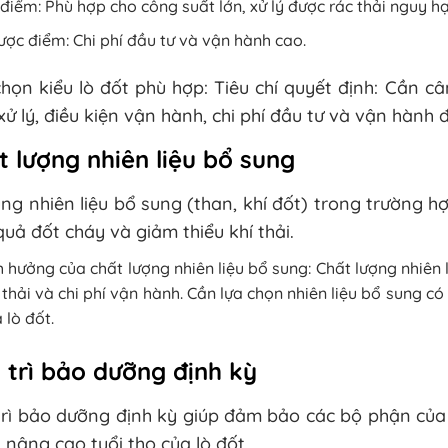
điểm: Phù hợp cho công suất lớn, xử lý được rác thải nguy hạ
ợc điểm: Chi phí đầu tư và vận hành cao.
họn kiểu lò đốt phù hợp: Tiêu chí quyết định: Cần câ
xử lý, điều kiện vận hành, chi phí đầu tư và vận hành 
t lượng nhiên liệu bổ sung
ng nhiên liệu bổ sung (than, khí đốt) trong trường hợ
quả đốt cháy và giảm thiểu khí thải.
 hưởng của chất lượng nhiên liệu bổ sung: Chất lượng nhiên
 thải và chi phí vận hành. Cần lựa chọn nhiên liệu bổ sung có
 lò đốt.
 trì bảo dưỡng định kỳ
rì bảo dưỡng định kỳ giúp đảm bảo các bộ phận của 
 nâng cao tuổi thọ của lò đốt.