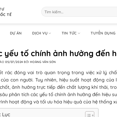
TƯ
Tìm
kiếm:
UỐC TẾ
DỰ ÁN
DỊCH VỤ
TIN TỨC
TUYỂN DỤNG
 yếu tố chính ảnh hưởng đến hi
VÀO
05/07/2024
BỞI
HOÀNG VĂN SƠN
ốt rác đóng vai trò quan trọng trong việc xử lý ch
của con người. Tuy nhiên, hiệu suất hoạt động của l
chốt, ảnh hưởng trực tiếp đến chất lượng khí thải, tro 
 sâu phân tích các yếu tố chính ảnh hưởng đến hiệu su
rình hoạt động và tối ưu hóa hiệu quả của hệ thống xử
 Lục