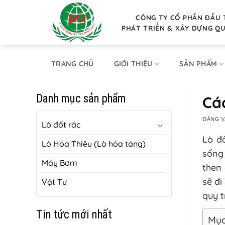
Bỏ
qua
CÔNG TY CỔ PHẦN ĐẦU 
PHÁT TRIỂN & XÂY DỰNG Q
nội
dung
TRANG CHỦ
GIỚI THIỆU
SẢN PHẨM
Danh mục sản phẩm
Các
ĐĂNG 
Lò đốt rác
Lò đ
Lò Hỏa Thiêu (Lò hỏa táng)
sống 
Máy Bơm
then 
sẽ đi
Vật Tư
quy t
Tin tức mới nhất
Mục