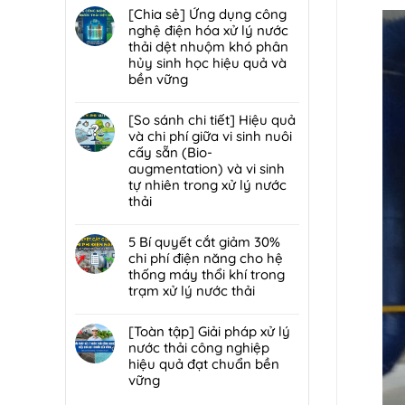
trạm
đáp
hại:
có
[Chia sẻ] Ứng dụng công
trung
7
Ép
bình
nghệ điện hóa xử lý nước
chuyển
lỗi
bùn
luận
thải dệt nhuộm khó phân
rác
phổ
khung
ở
hủy sinh học hiệu quả và
hiệu
biến
bản
[Chia
bền vững
quả,
khiến
hay
sẻ]
đạt
lò
Không
ép
Chiến
chuẩn
đốt
có
[So sánh chi tiết] Hiệu quả
bùn
lược
2026
rác
bình
và chi phí giữa vi sinh nuôi
ly
tái
nhanh
luận
cấy sẵn (Bio-
tâm
sử
hỏng
ở
augmentation) và vi sinh
tối
dụng
và
[Chia
tự nhiên trong xử lý nước
ưu
80%
cách
sẻ]
thải
hơn
nước
bảo
Ứng
cho
thải
Không
trì
dụng
nhà
sau
có
5 Bí quyết cắt giảm 30%
định
công
máy
xử
bình
chi phí điện năng cho hệ
kỳ
nghệ
quy
lý:
luận
thống máy thổi khí trong
từ
điện
mô
Giải
ở
trạm xử lý nước thải
chuyên
hóa
vừa?
pháp
[So
gia
xử
Không
tuần
sánh
DCI
lý
có
[Toàn tập] Giải pháp xử lý
hoàn
chi
nước
bình
nước thải công nghiệp
nước
tiết]
thải
luận
hiệu quả đạt chuẩn bền
bền
Hiệu
dệt
ở
vững
vững
quả
nhuộm
5
đạt
và
Không