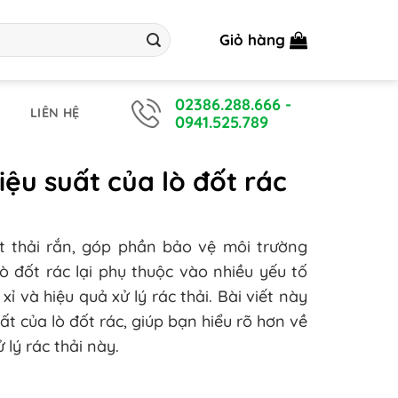
Giỏ hàng
02386.288.666
-
LIÊN HỆ
0941.525.789
ệu suất của lò đốt rác
ất thải rắn, góp phần bảo vệ môi trường
ò đốt rác lại phụ thuộc vào nhiều yếu tố
xỉ và hiệu quả xử lý rác thải. Bài viết này
ất của lò đốt rác, giúp bạn hiểu rõ hơn về
 lý rác thải này.