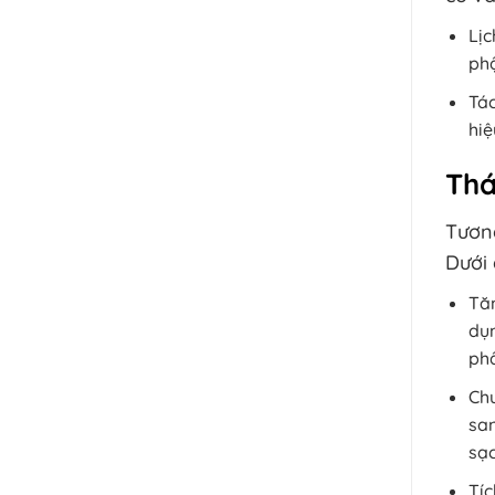
Lịc
phậ
Tác
hiệ
Thá
Tương
Dưới 
Tăn
dụn
phẩ
Chu
san
sạc
Tíc