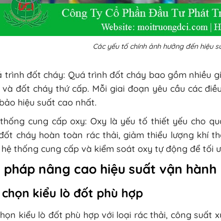
Các yếu tố chính ảnh hưởng đến hiệu su
 trình đốt cháy: Quá trình đốt cháy bao gồm nhiều gi
 và đốt cháy thứ cấp. Mỗi giai đoạn yêu cầu các điề
ảo hiệu suất cao nhất.
thống cung cấp oxy: Oxy là yếu tố thiết yếu cho qu
đốt cháy hoàn toàn rác thải, giảm thiểu lượng khí th
hệ thống cung cấp và kiểm soát oxy tự động để tối ư
i pháp nâng cao hiệu suất vận hành
 chọn kiểu lò đốt phù hợp
họn kiểu lò đốt phù hợp với loại rác thải, công suất 