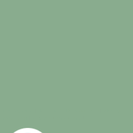
relaxing music
|
sleep music
|
Bamboo Water
|
relaxing
music sleep
|
Wealth & Divine Energy
|