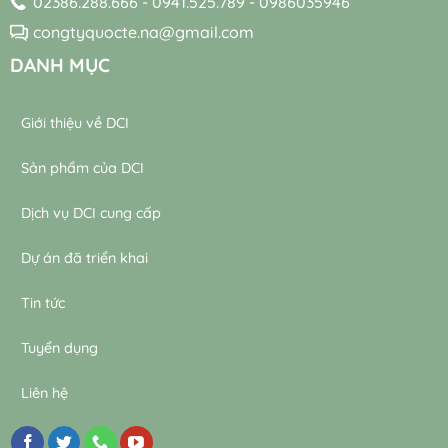
02386.288.666 - 0941.525.789 - 0986035946
lý
nước
nước
thải
congtyquocte.na@gmail.com
thải
DANH MỤC
Giới thiệu về DCI
Sản phẩm của DCI
Dịch vụ DCI cung cấp
Dự án đã triển khai
Tin tức
Tuyển dụng
Liên hệ