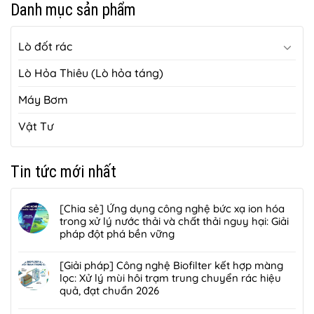
Danh mục sản phẩm
Lò đốt rác
Lò Hỏa Thiêu (Lò hỏa táng)
Máy Bơm
Vật Tư
Tin tức mới nhất
[Chia sẻ] Ứng dụng công nghệ bức xạ ion hóa
trong xử lý nước thải và chất thải nguy hại: Giải
pháp đột phá bền vững
Không
có
[Giải pháp] Công nghệ Biofilter kết hợp màng
bình
lọc: Xử lý mùi hôi trạm trung chuyển rác hiệu
luận
quả, đạt chuẩn 2026
ở
Không
[Chia