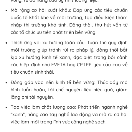
Mở rộng cơ hội xuất khẩu: Đáp ứng các tiêu chuẩn
quốc tế khắt khe về môi trường, tạo điều kiện thâm
nhập thị trường khó tính. Đồng thời, thu hút vốn từ
các tổ chức ưu tiên phát triển bền vững.
Thích ứng với xu hướng toàn cầu: Tuân thủ quy định
môi trường giúp tránh rủi ro pháp lý, đồng thời bắt
kịp xu hướng kinh tế xanh, đặc biệt trong bối cảnh
các hiệp định như EVFTA hay CPTPP yêu cầu cao về
tiêu chuẩn sinh thái.
Đóng góp vào nền kinh tế bền vững: Thúc đẩy mô
hình tuần hoàn, tái chế nguyên liệu hiệu quả, giảm
lãng phí tài nguyên.
Tạo việc làm chất lượng cao: Phát triển ngành nghề
“xanh”, nâng cao tay nghề lao động và mở ra cơ hội
việc làm mới trong lĩnh vực công nghệ sạch.