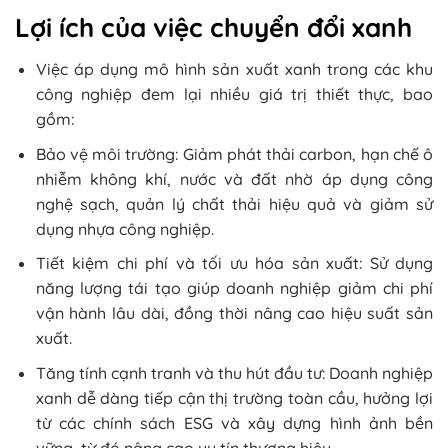
Lợi ích của việc chuyển đổi xanh
Việc áp dụng mô hình sản xuất xanh trong các khu
công nghiệp đem lại nhiều giá trị thiết thực, bao
gồm:
Bảo vệ môi trường: Giảm phát thải carbon, hạn chế ô
nhiễm không khí, nước và đất nhờ áp dụng công
nghệ sạch, quản lý chất thải hiệu quả và giảm sử
dụng nhựa công nghiệp.
Tiết kiệm chi phí và tối ưu hóa sản xuất: Sử dụng
năng lượng tái tạo giúp doanh nghiệp giảm chi phí
vận hành lâu dài, đồng thời nâng cao hiệu suất sản
xuất.
Tăng tính cạnh tranh và thu hút đầu tư: Doanh nghiệp
xanh dễ dàng tiếp cận thị trường toàn cầu, hưởng lợi
từ các chính sách ESG và xây dựng hình ảnh bền
vững, từ đó nâng cao uy tín thương hiệu.