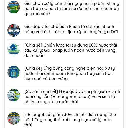
có
Giải pháp xử lý bùn thải nguy hại: Ép bùn khung
sẻ]
bình
bản hay ép bùn ly tâm tối ưu hơn cho nhà máy
Ứng
luận
quy mô vừa?
dụng
ở
công
Không
[Giải
nghệ
có
Giải đáp 7 lỗi phổ biến khiến lò đốt rác nhanh
pháp]
bức
bình
hỏng và cách bảo trì định kỳ từ chuyên gia DCI
Công
xạ
luận
nghệ
Không
ion
ở
Biofilter
có
[Chia sẻ] Chiến lược tái sử dụng 80% nước thải
hóa
Giải
kết
bình
sau xử lý: Giải pháp tuần hoàn nước bền vững
trong
pháp
hợp
luận
đạt chuẩn
xử
xử
màng
ở
lý
lý
Không
lọc:
Giải
nước
bùn
có
[Chia sẻ] Ứng dụng công nghệ điện hóa xử lý
Xử
đáp
thải
thải
bình
nước thải dệt nhuộm khó phân hủy sinh học
lý
7
và
nguy
luận
hiệu quả và bền vững
mùi
lỗi
chất
hại:
ở
hôi
phổ
Không
thải
Ép
[Chia
trạm
biến
có
[So sánh chi tiết] Hiệu quả và chi phí giữa vi sinh
nguy
bùn
sẻ]
trung
khiến
bình
nuôi cấy sẵn (Bio-augmentation) và vi sinh tự
hại:
khung
Chiến
chuyển
lò
luận
nhiên trong xử lý nước thải
Giải
bản
lược
rác
đốt
ở
pháp
hay
tái
Không
hiệu
rác
[Chia
đột
ép
sử
có
5 Bí quyết cắt giảm 30% chi phí điện năng cho
quả,
nhanh
sẻ]
phá
bùn
dụng
bình
hệ thống máy thổi khí trong trạm xử lý nước
đạt
hỏng
Ứng
bền
ly
80%
luận
thải
chuẩn
và
dụng
vững
tâm