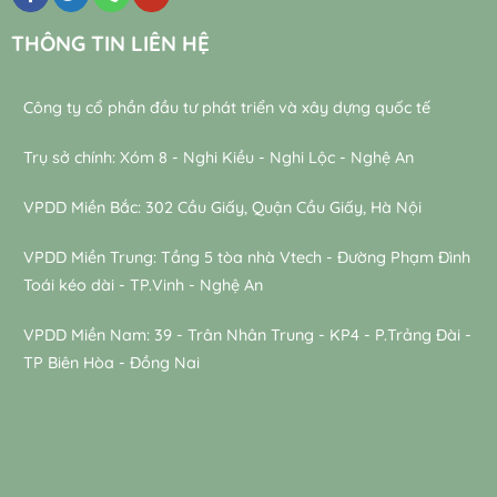
THÔNG TIN LIÊN HỆ
Công ty cổ phần đầu tư phát triển và xây dựng quốc tế
Trụ sở chính: Xóm 8 - Nghi Kiều - Nghi Lộc - Nghệ An
VPDD Miền Bắc: 302 Cầu Giấy, Quận Cầu Giấy, Hà Nội
VPDD Miền Trung: Tầng 5 tòa nhà Vtech - Đường Phạm Đình
Toái kéo dài - TP.Vinh - Nghệ An
VPDD Miền Nam: 39 - Trân Nhân Trung - KP4 - P.Trảng Đài -
TP Biên Hòa - Đồng Nai