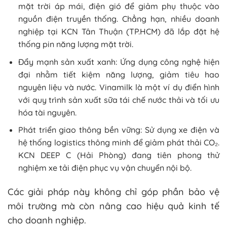
mặt trời áp mái, điện gió để giảm phụ thuộc vào
nguồn điện truyền thống. Chẳng hạn, nhiều doanh
nghiệp tại KCN Tân Thuận (TP.HCM) đã lắp đặt hệ
thống pin năng lượng mặt trời.
Đẩy mạnh sản xuất xanh: Ứng dụng công nghệ hiện
đại nhằm tiết kiệm năng lượng, giảm tiêu hao
nguyên liệu và nước. Vinamilk là một ví dụ điển hình
với quy trình sản xuất sữa tái chế nước thải và tối ưu
hóa tài nguyên.
Phát triển giao thông bền vững: Sử dụng xe điện và
hệ thống logistics thông minh để giảm phát thải CO₂.
KCN DEEP C (Hải Phòng) đang tiên phong thử
nghiệm xe tải điện phục vụ vận chuyển nội bộ.
Các giải pháp này không chỉ góp phần bảo vệ
môi trường mà còn nâng cao hiệu quả kinh tế
cho doanh nghiệp.