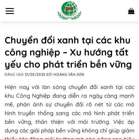
Bỏ
qua
nội
dung
Chuyển đổi xanh tại các khu
công nghiệp – Xu hướng tất
yếu cho phát triển bền vững
ĐĂNG VÀO
31/03/2025
BỞI
HOÀNG VĂN SƠN
Hiện nay với làn sóng chuyển đổi xanh tại các
khu Công Nghiệp đang diễn ra ngày càng mạnh
mẽ, phản ảnh sự chuyển đổi rõ nét từ các mô
hình truyền thống sang các mô hình phát triển
bền vững, thân thiện với môi trường. Việc áp
dụng các giải pháp bền vững không chỉ giúp giảm