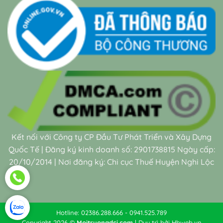
Kết nối với Công ty CP Đầu Tư Phát Triển và Xây Dựng
Quốc Tế | Đăng ký kinh doanh số: 2901738815 Ngày cấp:
20/10/2014 | Nơi đăng ký: Chi cục Thuế Huyện Nghi Lộc
Hotline: 02386.288.666 - 0941.525.789
Copyright 2026 ©
Moitruongdci.com
| Duy trì bởi
Hbweb.vn