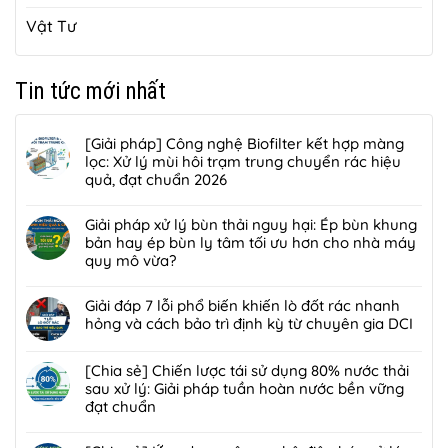
Vật Tư
Tin tức mới nhất
[Giải pháp] Công nghệ Biofilter kết hợp màng
lọc: Xử lý mùi hôi trạm trung chuyển rác hiệu
quả, đạt chuẩn 2026
Không
có
Giải pháp xử lý bùn thải nguy hại: Ép bùn khung
bình
bản hay ép bùn ly tâm tối ưu hơn cho nhà máy
luận
quy mô vừa?
ở
Không
[Giải
có
Giải đáp 7 lỗi phổ biến khiến lò đốt rác nhanh
pháp]
bình
hỏng và cách bảo trì định kỳ từ chuyên gia DCI
Công
luận
nghệ
Không
ở
Biofilter
có
[Chia sẻ] Chiến lược tái sử dụng 80% nước thải
Giải
kết
bình
sau xử lý: Giải pháp tuần hoàn nước bền vững
pháp
hợp
luận
đạt chuẩn
xử
màng
ở
lý
Không
lọc:
Giải
bùn
có