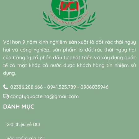
chuẩn
nuôi
xử
sinh
điện
cấy
lý
học
năng
sẵn
nước
hiệu
cho
(Bio-
thải
quả
hệ
augmentation)
công
và
thống
và
nghiệp
bền
máy
vi
hiệu
vững
thổi
sinh
quả
Với hơn 9 năm kinh nghiệm sản xuất lò đốt rác thải nguy
khí
tự
đạt
trong
hại và công nghiệp, sản phẩm lò đốt rác thải nguy hại
nhiên
chuẩn
trạm
trong
bền
của Công ty cổ phần đầu tư phát triển và xây dựng quốc
xử
xử
vững
lý
tế có mặt khắp cả nước được khách hàng tín nhiệm sử
lý
nước
dụng.
nước
thải
thải
02386.288.666 - 0941.525.789 - 0986035946
congtyquocte.na@gmail.com
DANH MỤC
Giới thiệu về DCI
Sản phẩm của DCI