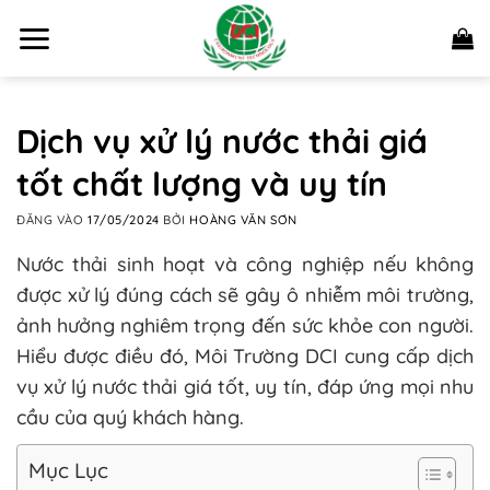
Bỏ
qua
nội
dung
Dịch vụ xử lý nước thải giá
tốt chất lượng và uy tín
ĐĂNG VÀO
17/05/2024
BỞI
HOÀNG VĂN SƠN
Nước thải sinh hoạt và công nghiệp nếu không
được xử lý đúng cách sẽ gây ô nhiễm môi trường,
ảnh hưởng nghiêm trọng đến sức khỏe con người.
Hiểu được điều đó, Môi Trường DCI cung cấp dịch
vụ xử lý nước thải giá tốt, uy tín, đáp ứng mọi nhu
cầu của quý khách hàng.
Mục Lục