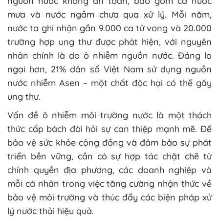
nguồn nước không an toàn, bao gồm cả nước
mưa và nước ngầm chưa qua xử lý. Mỗi năm,
nước ta ghi nhận gần 9.000 ca tử vong và 20.000
trường hợp ung thư được phát hiện, với nguyên
nhân chính là do ô nhiễm nguồn nước. Đáng lo
ngại hơn, 21% dân số Việt Nam sử dụng nguồn
nước nhiễm Asen – một chất độc hại có thể gây
ung thư.
Vấn đề ô nhiễm môi trường nước là một thách
thức cấp bách đòi hỏi sự can thiệp mạnh mẽ. Để
bảo vệ sức khỏe cộng đồng và đảm bảo sự phát
triển bền vững, cần có sự hợp tác chặt chẽ từ
chính quyền địa phương, các doanh nghiệp và
mỗi cá nhân trong việc tăng cường nhận thức về
bảo vệ môi trường và thúc đẩy các biện pháp xử
lý nước thải hiệu quả.