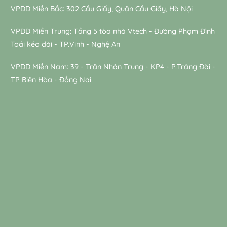
VPDD Miền Bắc: 302 Cầu Giấy, Quận Cầu Giấy, Hà Nội
VPDD Miền Trung: Tầng 5 tòa nhà Vtech - Đường Phạm Đình
Toái kéo dài - TP.Vinh - Nghệ An
VPDD Miền Nam: 39 - Trân Nhân Trung - KP4 - P.Trảng Đài -
TP Biên Hòa - Đồng Nai