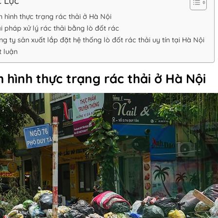
 Lục
h hình thực trạng rác thải ở Hà Nội
i pháp xử lý rác thải bằng lò đốt rác
g ty sản xuất lắp đặt hệ thống lò đốt rác thải uy tín tại Hà Nội
t luận
h hình thực trạng rác thải ở Hà Nội