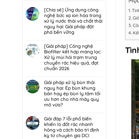
Mục
[Chia sẻ] Ứng dụng công
Tìn
nghệ bức xạ ion hóa trong
Giả
xử lý nước thải và chất thải
Côn
nguy hại: Giải pháp đột
phá bền vững
Kế
Không
có
[Giải pháp] Công nghệ
Tìn
bình
Biofilter kết hợp màng lọc:
luận
Xử lý mùi hôi trạm trung
ở
chuyển rác hiệu quả, đạt
[Chia
chuẩn 2026
sẻ]
Không
Ứng
có
Giải pháp xử lý bùn thải
dụng
bình
nguy hại: Ép bùn khung
công
luận
bản hay ép bùn ly tâm tối
nghệ
ở
ưu hơn cho nhà máy quy
bức
[Giải
mô vừa?
xạ
pháp]
ion
Không
Công
hóa
có
Giải đáp 7 lỗi phổ biến
nghệ
trong
bình
khiến lò đốt rác nhanh
Biofilter
xử
luận
hỏng và cách bảo trì định
kết
lý
ở
kỳ từ chuyên gia DCI
hợp