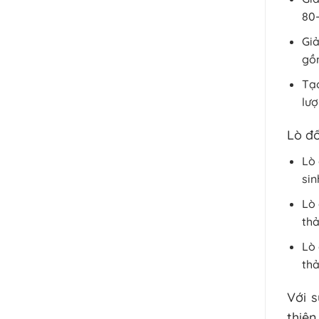
80-
Giả
gồm
Tạo
lượ
Lò đố
Lò 
sin
Lò 
thả
Lò 
thả
Với s
thiện