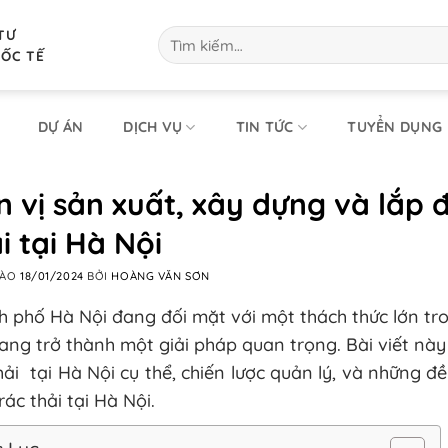
TƯ
Tìm
kiếm:
UỐC TẾ
DỰ ÁN
DỊCH VỤ
TIN TỨC
TUYỂN DỤNG
 vị sản xuất, xây dựng và lắp 
i tại Hà Nội
VÀO
18/01/2024
BỞI
HOÀNG VĂN SƠN
 phố Hà Nội đang đối mặt với một thách thức lớn trong
ang trở thành một giải pháp quan trọng. Bài viết này 
hải tại Hà Nội cụ thể, chiến lược quản lý, và những đ
 rác thải tại Hà Nội.