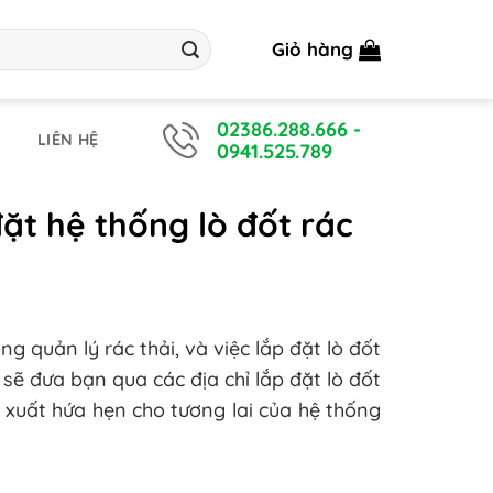
Giỏ hàng
02386.288.666
-
LIÊN HỆ
0941.525.789
đặt hệ thống lò đốt rác
 quản lý rác thải, và việc lắp đặt lò đốt
sẽ đưa bạn qua các địa chỉ lắp đặt lò đốt
ề xuất hứa hẹn cho tương lai của hệ thống