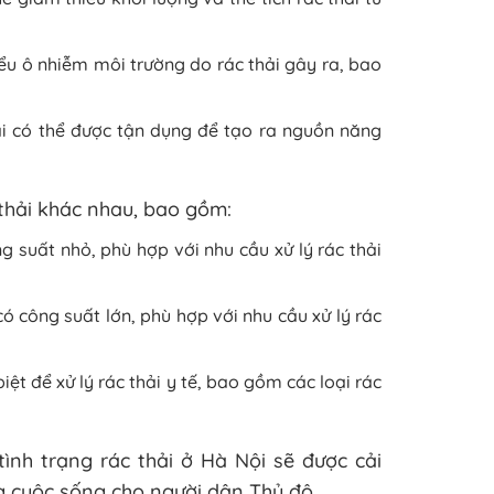
iểu ô nhiễm môi trường do rác thải gây ra, bao
hải có thể được tận dụng để tạo ra nguồn năng
c thải khác nhau, bao gồm:
ng suất nhỏ, phù hợp với nhu cầu xử lý rác thải
có công suất lớn, phù hợp với nhu cầu xử lý rác
 biệt để xử lý rác thải y tế, bao gồm các loại rác
ình trạng rác thải ở Hà Nội sẽ được cải
g cuộc sống cho người dân Thủ đô.