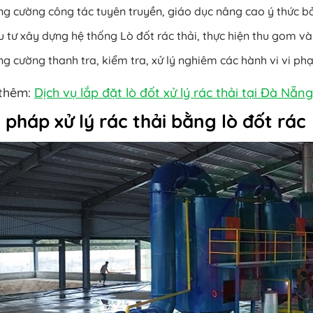
g cường công tác tuyên truyền, giáo dục nâng cao ý thức b
 tư xây dựng hệ thống Lò đốt rác thải, thực hiện thu gom và x
g cường thanh tra, kiểm tra, xử lý nghiêm các hành vi vi p
thêm:
Dịch vụ lắp đặt lò đốt xử lý rác thải tại Đà Nẵn
i pháp xử lý rác thải bằng lò đốt rác