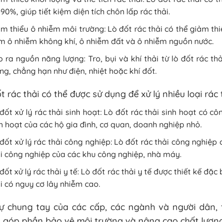
90%, giúp tiết kiệm diện tích chôn lấp rác thải.
m thiểu ô nhiễm môi trường: Lò đốt rác thải có thể giảm th
 ô nhiễm không khí, ô nhiễm đất và ô nhiễm nguồn nước.
 ra nguồn năng lượng: Tro, bụi và khí thải từ lò đốt rác t
ng, chẳng hạn như điện, nhiệt hoặc khí đốt.
t rác thải có thể được sử dụng để xử lý nhiều loại rá
đốt xử lý rác thải sinh hoạt: Lò đốt rác thải sinh hoạt có cô
h hoạt của các hộ gia đình, cơ quan, doanh nghiệp nhỏ.
đốt xử lý rác thải công nghiệp: Lò đốt rác thải công nghiệp 
i công nghiệp của các khu công nghiệp, nhà máy.
đốt xử lý rác thải y tế: Lò đốt rác thải y tế được thiết kế đặc
i có nguy cơ lây nhiễm cao.
ự chung tay của các cấp, các ngành và người dân, t
, góp phần bảo vệ môi trường và nâng cao chất lượn