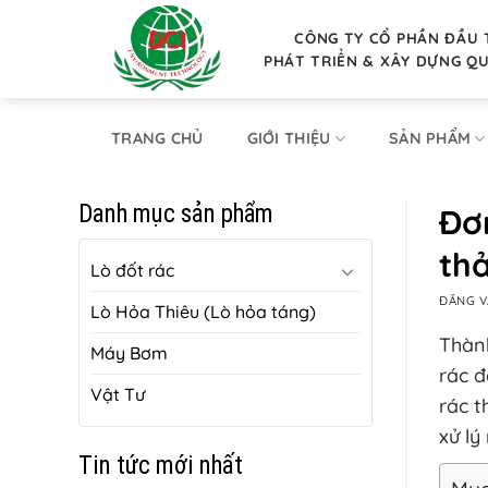
Bỏ
qua
CÔNG TY CỔ PHẦN ĐẦU 
PHÁT TRIỂN & XÂY DỰNG Q
nội
dung
TRANG CHỦ
GIỚI THIỆU
SẢN PHẨM
Danh mục sản phẩm
Đơn
thả
Lò đốt rác
ĐĂNG 
Lò Hỏa Thiêu (Lò hỏa táng)
Thành
Máy Bơm
rác đ
Vật Tư
rác t
xử lý
Tin tức mới nhất