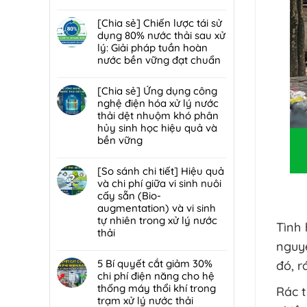
nước
Giải
màng
Không
thải
pháp
lọc:
có
[Chia sẻ] Chiến lược tái sử
và
xử
Xử
bình
dụng 80% nước thải sau xử
chất
lý
lý
luận
lý: Giải pháp tuần hoàn
thải
bùn
mùi
ở
nước bền vững đạt chuẩn
nguy
thải
hôi
Giải
hại:
nguy
Không
trạm
đáp
Giải
hại:
có
[Chia sẻ] Ứng dụng công
trung
7
pháp
Ép
bình
nghệ điện hóa xử lý nước
chuyển
lỗi
đột
bùn
luận
thải dệt nhuộm khó phân
rác
phổ
phá
khung
ở
hủy sinh học hiệu quả và
hiệu
biến
bền
bản
[Chia
bền vững
quả,
khiến
vững
hay
sẻ]
đạt
lò
Không
ép
Chiến
chuẩn
đốt
có
[So sánh chi tiết] Hiệu quả
bùn
lược
2026
rác
bình
và chi phí giữa vi sinh nuôi
ly
tái
nhanh
luận
cấy sẵn (Bio-
tâm
sử
hỏng
ở
augmentation) và vi sinh
tối
dụng
và
[Chia
tự nhiên trong xử lý nước
ưu
80%
Tình 
cách
sẻ]
thải
hơn
nước
bảo
Ứng
nguyê
cho
thải
Không
trì
dụng
nhà
sau
có
5 Bí quyết cắt giảm 30%
đó, r
định
công
máy
xử
bình
chi phí điện năng cho hệ
kỳ
nghệ
quy
lý:
luận
thống máy thổi khí trong
Rác t
từ
điện
mô
Giải
ở
trạm xử lý nước thải
chuyên
hóa