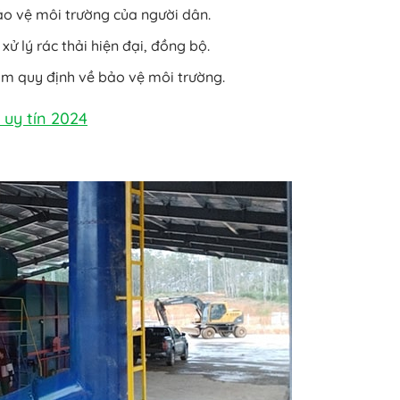
ảo vệ môi trường của người dân.
ử lý rác thải hiện đại, đồng bộ.
hạm quy định về bảo vệ môi trường.
g uy tín 2024