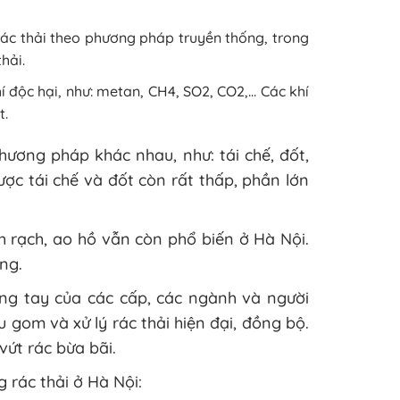
 rác thải theo phương pháp truyền thống, trong
hải.
í độc hại, như: metan, CH4, SO2, CO2,… Các khí
t.
hương pháp khác nhau, như: tái chế, đốt,
được tái chế và đốt còn rất thấp, phần lớn
nh rạch, ao hồ vẫn còn phổ biến ở Hà Nội.
ng.
hung tay của các cấp, các ngành và người
 gom và xử lý rác thải hiện đại, đồng bộ.
ứt rác bừa bãi.
g rác thải ở Hà Nội: