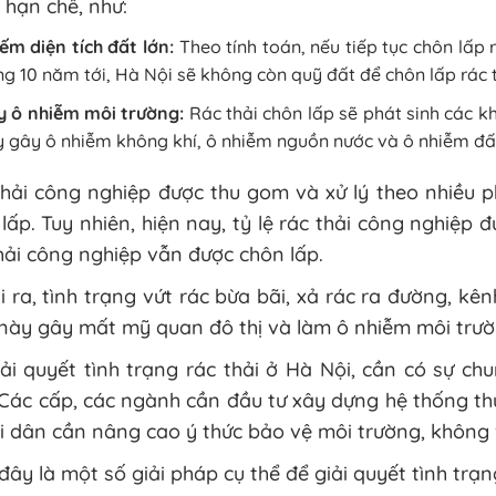
 hạn chế, như:
ếm diện tích đất lớn:
Theo tính toán, nếu tiếp tục chôn lấp
g 10 năm tới, Hà Nội sẽ không còn quỹ đất để chôn lấp rác t
y ô nhiễm môi trường:
Rác thải chôn lấp sẽ phát sinh các kh
 gây ô nhiễm không khí, ô nhiễm nguồn nước và ô nhiễm đấ
hải công nghiệp được thu gom và xử lý theo nhiều p
lấp. Tuy nhiên, hiện nay, tỷ lệ rác thải công nghiệp 
hải công nghiệp vẫn được chôn lấp.
 ra, tình trạng vứt rác bừa bãi, xả rác ra đường, kê
này gây mất mỹ quan đô thị và làm ô nhiễm môi trườ
ải quyết tình trạng rác thải ở Hà Nội, cần có sự c
Các cấp, các ngành cần đầu tư xây dựng hệ thống thu
 dân cần nâng cao ý thức bảo vệ môi trường, không v
đây là một số giải pháp cụ thể để giải quyết tình trạn