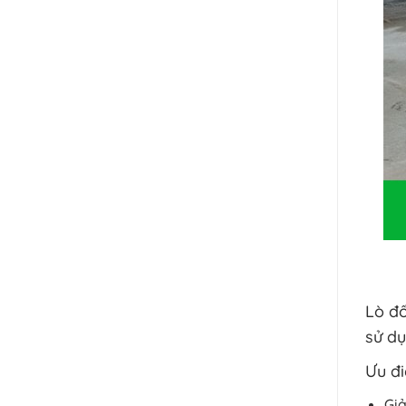
Lò đố
sử dụ
Ưu đi
Giả