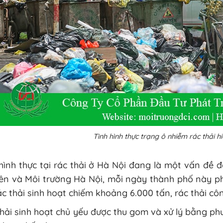
Tình hình thực trạng ô nhiễm rác thải h
hình thực tại rác thải ở Hà Nội đang là một vấn đề
n và Môi trường Hà Nội, mỗi ngày thành phố này phá
ác thải sinh hoạt chiếm khoảng 6.000 tấn, rác thải c
hải sinh hoạt chủ yếu được thu gom và xử lý bằng p