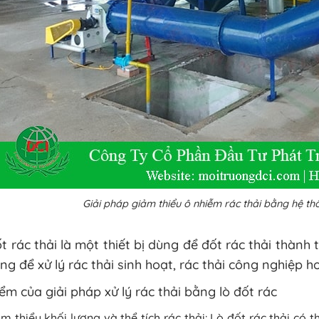
Giải pháp giảm thiểu ô nhiễm rác thải bằng hệ thố
t rác thải là một thiết bị dùng để đốt rác thải thành t
ng để xử lý rác thải sinh hoạt, rác thải công nghiệp ho
ểm của giải pháp xử lý rác thải bằng lò đốt rác
m thiểu khối lượng và thể tích rác thải: Lò đốt rác thải có t