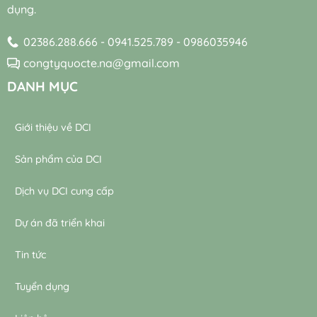
nước
dụng.
nước
thải
thải
02386.288.666 - 0941.525.789 - 0986035946
congtyquocte.na@gmail.com
DANH MỤC
Giới thiệu về DCI
Sản phẩm của DCI
Dịch vụ DCI cung cấp
Dự án đã triển khai
Tin tức
Tuyển dụng