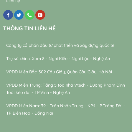
Liên hệ
THÔNG TIN LIÊN HỆ
Công ty cổ phần đầu tư phát triển và xây dựng quốc tế
Trụ sở chính: Xóm 8 - Nghi Kiều - Nghi Lộc - Nghệ An
VPDD Miền Bắc: 302 Cầu Giấy, Quận Cầu Giấy, Hà Nội
VPDD Miền Trung: Tầng 5 tòa nhà Vtech - Đường Phạm Đình
Toái kéo dài - TP.Vinh - Nghệ An
VPDD Miền Nam: 39 - Trân Nhân Trung - KP4 - P.Trảng Đài -
TP Biên Hòa - Đồng Nai