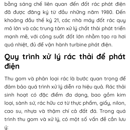
bằng sáng chế liên quan đến đốt rác phát điện
đã được đăng ký từ đầu những năm 1980. Đến
khoảng đầu thế kỷ 21, các nhà máy đốt rác quy
mô lớn và các trung tâm xử lý chất thải phát triển
mạnh mẽ, với công suất đốt lớn nhằm tạo ra hơi
quá nhiệt, đủ để vận hành turbine phát điện.
Quy trình xử lý rác thải để phát
điện
Thu gom và phân loại rác là bước quan trọng để
đảm bảo quá trình xử lý diễn ra hiệu quả. Rác thải
sinh hoạt có đặc điểm đa dạng, bao gồm kim
loại, sành sứ, rác hữu cơ từ thực phẩm, giấy, nilon,
cao su, nhựa và thậm chí cả đất đá. Trong quá
trình thu gom và xử lý, có một số vấn đề cần lưu
ý: