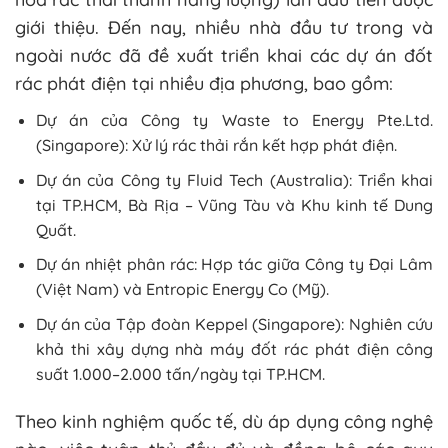
giới thiệu. Đến nay, nhiều nhà đầu tư trong và
ngoài nước đã đề xuất triển khai các dự án đốt
rác phát điện tại nhiều địa phương, bao gồm:
Dự án của Công ty Waste to Energy Pte.Ltd.
(Singapore): Xử lý rác thải rắn kết hợp phát điện.
Dự án của Công ty Fluid Tech (Australia): Triển khai
tại TP.HCM, Bà Rịa – Vũng Tàu và Khu kinh tế Dung
Quất.
Dự án nhiệt phân rác: Hợp tác giữa Công ty Đại Lâm
(Việt Nam) và Entropic Energy Co (Mỹ).
Dự án của Tập đoàn Keppel (Singapore): Nghiên cứu
khả thi xây dựng nhà máy đốt rác phát điện công
suất 1.000–2.000 tấn/ngày tại TP.HCM.
Theo kinh nghiệm quốc tế, dù áp dụng công nghệ