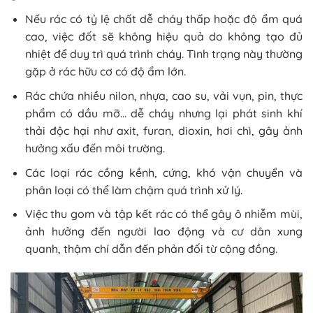
Nếu rác có tỷ lệ chất dễ cháy thấp hoặc độ ẩm quá
cao, việc đốt sẽ không hiệu quả do không tạo đủ
nhiệt để duy trì quá trình cháy. Tình trạng này thường
gặp ở rác hữu cơ có độ ẩm lớn.
Rác chứa nhiều nilon, nhựa, cao su, vải vụn, pin, thực
phẩm có dầu mỡ… dễ cháy nhưng lại phát sinh khí
thải độc hại như axit, furan, dioxin, hơi chì, gây ảnh
hưởng xấu đến môi trường.
Các loại rác cồng kềnh, cứng, khó vận chuyển và
phân loại có thể làm chậm quá trình xử lý.
Việc thu gom và tập kết rác có thể gây ô nhiễm mùi,
ảnh hưởng đến người lao động và cư dân xung
quanh, thậm chí dẫn đến phản đối từ cộng đồng.