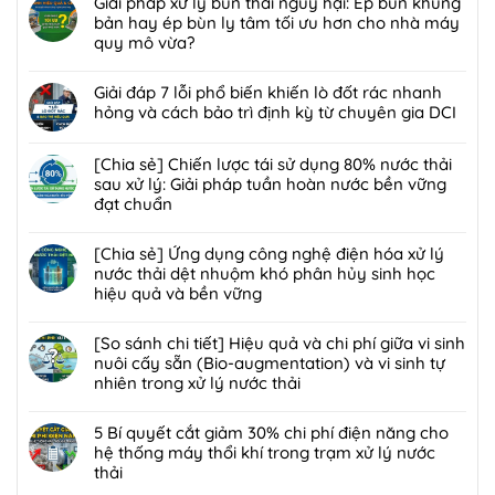
Giải pháp xử lý bùn thải nguy hại: Ép bùn khung
bình
bản hay ép bùn ly tâm tối ưu hơn cho nhà máy
luận
quy mô vừa?
ở
Không
[Giải
có
Giải đáp 7 lỗi phổ biến khiến lò đốt rác nhanh
pháp]
bình
hỏng và cách bảo trì định kỳ từ chuyên gia DCI
Công
luận
nghệ
Không
ở
Biofilter
có
[Chia sẻ] Chiến lược tái sử dụng 80% nước thải
Giải
kết
bình
sau xử lý: Giải pháp tuần hoàn nước bền vững
pháp
hợp
luận
đạt chuẩn
xử
màng
ở
lý
Không
lọc:
Giải
bùn
có
[Chia sẻ] Ứng dụng công nghệ điện hóa xử lý
Xử
đáp
thải
bình
nước thải dệt nhuộm khó phân hủy sinh học
lý
7
nguy
luận
hiệu quả và bền vững
mùi
lỗi
hại:
ở
hôi
phổ
Không
Ép
[Chia
trạm
biến
có
[So sánh chi tiết] Hiệu quả và chi phí giữa vi sinh
bùn
sẻ]
trung
khiến
bình
nuôi cấy sẵn (Bio-augmentation) và vi sinh tự
khung
Chiến
chuyển
lò
luận
nhiên trong xử lý nước thải
bản
lược
rác
đốt
ở
hay
tái
Không
hiệu
rác
[Chia
ép
sử
có
5 Bí quyết cắt giảm 30% chi phí điện năng cho
quả,
nhanh
sẻ]
bùn
dụng
bình
hệ thống máy thổi khí trong trạm xử lý nước
đạt
hỏng
Ứng
ly
80%
luận
thải
chuẩn
và
dụng
tâm
nước
ở
2026
cách