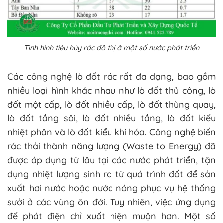
Tình hình tiêu hủy rác đô thị ở một số nước phát triển
Các công nghệ lò đốt rác rất đa dạng, bao gồm
nhiều loại hình khác nhau như lò đốt thủ công, lò
đốt một cấp, lò đốt nhiều cấp, lò đốt thùng quay,
lò đốt tầng sôi, lò đốt nhiều tầng, lò đốt kiểu
nhiệt phân và lò đốt kiểu khí hóa. Công nghệ biến
rác thải thành năng lượng (Waste to Energy) đã
được áp dụng từ lâu tại các nước phát triển, tận
dụng nhiệt lượng sinh ra từ quá trình đốt để sản
xuất hơi nước hoặc nước nóng phục vụ hệ thống
sưởi ở các vùng ôn đới. Tuy nhiên, việc ứng dụng
để phát điện chỉ xuất hiện muộn hơn. Một số