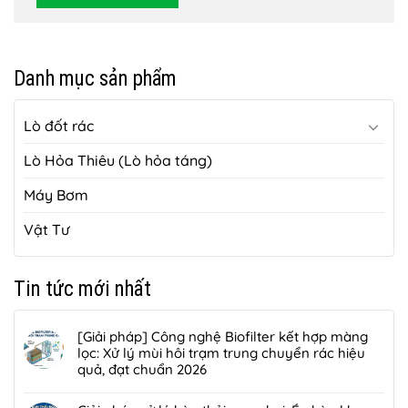
Danh mục sản phẩm
Lò đốt rác
Lò Hỏa Thiêu (Lò hỏa táng)
Máy Bơm
Vật Tư
Tin tức mới nhất
[Giải pháp] Công nghệ Biofilter kết hợp màng
lọc: Xử lý mùi hôi trạm trung chuyển rác hiệu
quả, đạt chuẩn 2026
Không
có