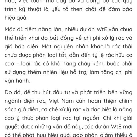
nào, việc tuân thủ đầy đủ và đồng bộ các quy
trình kỹ thuật là yếu tố then chốt để đảm bảo
hiệu quả.
Mặc dù tiềm năng lớn, nhiều dự án WtE vẫn chưa
thể triển khai do bất đồng về chi phí xử lý rác và
giá bán điện. Một nguyên nhân khác là rác thải
chưa được phân loại tốt, dẫn đến tỷ lệ rác hữu cơ
cao – loại rác có khả năng cháy kém, buộc phải
sử dụng thêm nhiên liệu hỗ trợ, làm tăng chi phí
vận hành.
Do đó, để thu hút đầu tư và phát triển bền vững
ngành điện rác, Việt Nam cần hoàn thiện chính
sách giá điện, cơ chế xử lý rác và đặc biệt là nâng
cao ý thức phân loại rác tại nguồn. Chỉ khi giải
quyết được những vấn đề này, các dự án WtE mới
có thể phát huy hiệu quả, góp phần giảm thiểu ô