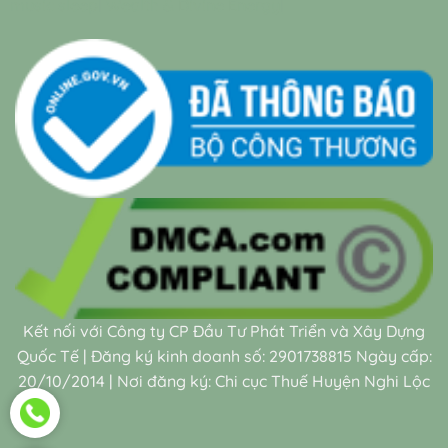
music sleep
|
Wealth & Divine Energy
|
Kết nối với Công ty CP Đầu Tư Phát Triển và Xây Dựng
Quốc Tế | Đăng ký kinh doanh số: 2901738815 Ngày cấp:
20/10/2014 | Nơi đăng ký: Chi cục Thuế Huyện Nghi Lộc