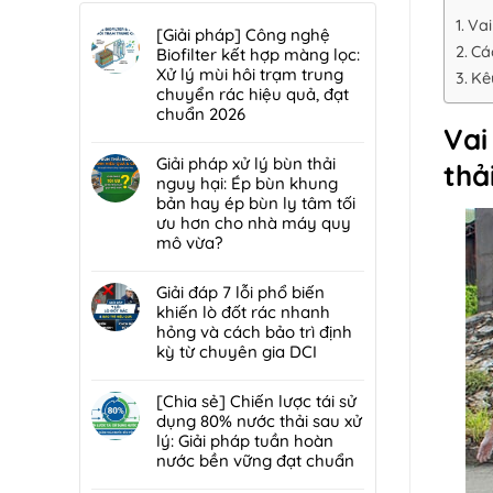
Vai
[Giải pháp] Công nghệ
Cá
Biofilter kết hợp màng lọc:
Xử lý mùi hôi trạm trung
Kê
chuyển rác hiệu quả, đạt
chuẩn 2026
Vai
Không
có
Giải pháp xử lý bùn thải
thả
bình
nguy hại: Ép bùn khung
luận
bản hay ép bùn ly tâm tối
ở
ưu hơn cho nhà máy quy
[Giải
mô vừa?
pháp]
Không
Công
có
Giải đáp 7 lỗi phổ biến
nghệ
bình
khiến lò đốt rác nhanh
Biofilter
luận
hỏng và cách bảo trì định
kết
ở
kỳ từ chuyên gia DCI
hợp
Giải
màng
Không
pháp
lọc:
có
[Chia sẻ] Chiến lược tái sử
xử
Xử
bình
dụng 80% nước thải sau xử
lý
lý
luận
lý: Giải pháp tuần hoàn
bùn
mùi
ở
nước bền vững đạt chuẩn
thải
hôi
Giải
nguy
Không