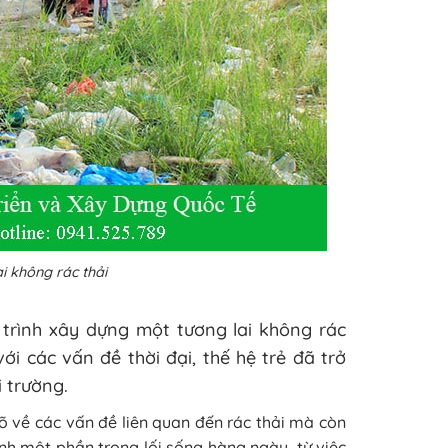
ai không rác thải
h trình xây dựng một tương lai không rác
ới các vấn đề thời đại, thế hệ trẻ đã trở
 trường.
õ về các vấn đề liên quan đến rác thải mà còn
nh một phần trong lối sống hàng ngày, từ việc