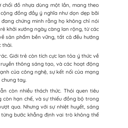
ừ chối đồ nhựa dùng một lần, mang theo
n cộng đồng đầy ý nghĩa như dọn dẹp bãi
trẻ đang chứng minh rằng họ không chỉ nói
rẻ khởi xướng ngày càng lan rộng, từ các
 về sản phẩm bền vững, tất cả đều hướng
 thải.
ác. Giới trẻ còn tích cực lan tỏa ý thức về
 truyền thông sáng tạo, và các hoạt động
ạnh của công nghệ, sự kết nối của mạng
 chung tay.
vẫn còn nhiều thách thức. Thói quen tiêu
 còn hạn chế, và sự thiếu đồng bộ trong
vượt qua. Nhưng với sự nhiệt huyết, sáng
g từng bước khẳng định vai trò không thể