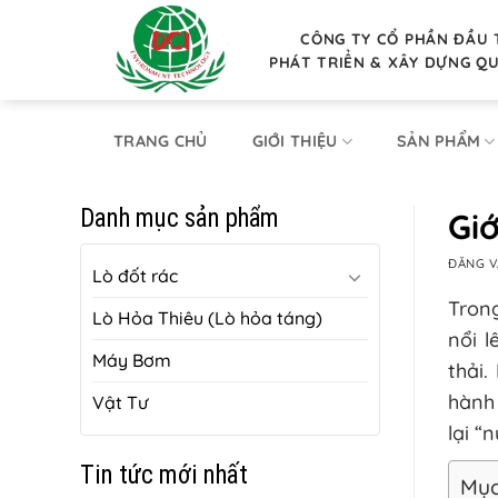
Bỏ
qua
CÔNG TY CỔ PHẦN ĐẦU 
PHÁT TRIỂN & XÂY DỰNG Q
nội
dung
TRANG CHỦ
GIỚI THIỆU
SẢN PHẨM
Danh mục sản phẩm
Giớ
ĐĂNG 
Lò đốt rác
Tron
Lò Hỏa Thiêu (Lò hỏa táng)
nổi 
Máy Bơm
thải.
hành
Vật Tư
lại “
Tin tức mới nhất
Mục