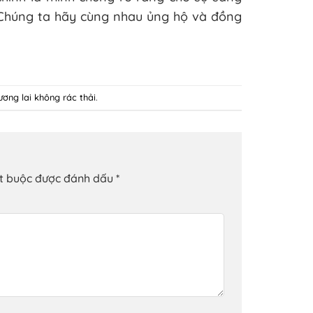
ẻ. Chúng ta hãy cùng nhau ủng hộ và đồng
tương lai không rác thải
.
ắt buộc được đánh dấu
*