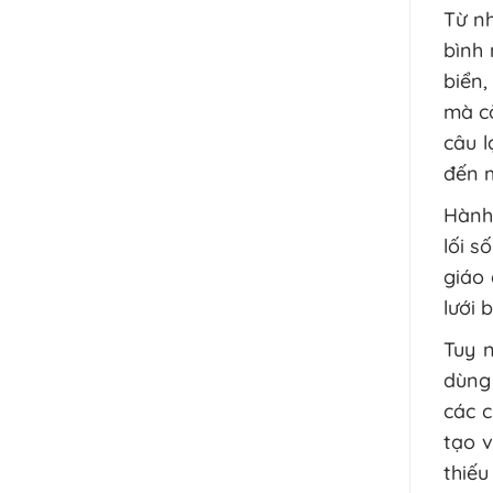
Từ n
bình
biển,
mà cò
câu l
đến m
Hành 
lối s
giáo
lưới 
Tuy n
dùng
các c
tạo v
thiếu