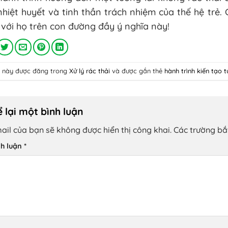
nhiệt huyết và tinh thần trách nhiệm của thế hệ tr
với họ trên con đường đầy ý nghĩa này!
ết này được đăng trong
Xử lý rác thải
và được gắn thẻ
hành trình kiến tạo 
 lại một bình luận
ail của bạn sẽ không được hiển thị công khai.
Các trường b
nh luận
*