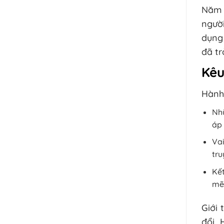
Năm 
người
dụng
đã tr
Kêu
Hành 
Nhữ
áp 
Vai
tru
Kết
mẽ,
Giới 
đổi. 