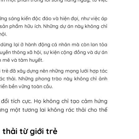
ng sáng kiến độc đáo và hiện đại, như việc áp
c sản phẩm hữu ích. Những dự án này không chỉ
hội.
ỉ dừng lại ở hành động cá nhân mà còn lan tỏa
uyền thông xã hội, sự kiện cộng đồng và dự án
m mê và tâm huyết.
i trẻ đã xây dựng nên những mạng lưới hợp tác
rác thải. Những phong trào này không chỉ ảnh
iển bền vững toàn cầu.
y đổi tích cực. Họ không chỉ tạo cảm hứng
g một tương lai không rác thải cho thế
hải từ giới trẻ