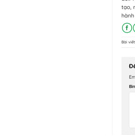
tạo, 
hành 
Bài vi
Để
Em
Bì