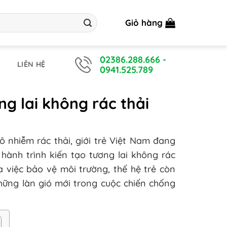
Giỏ hàng
02386.288.666
-
LIÊN HỆ
0941.525.789
ng lai không rác thải
 nhiễm rác thải, giới trẻ Việt Nam đang
hành trình kiến tạo tương lai không rác
 việc bảo vệ môi trường, thế hệ trẻ còn
ững làn gió mới trong cuộc chiến chống