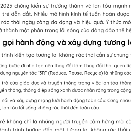
2025 chứng kiến sự trưởng thành và lan tỏa mạnh 
 trẻ dẫn dắt. Nhiều mô hình kinh tế tuần hoàn được 
 rác thải ngày càng đa dạng và hiệu quả. Ý thức mô
ở thành một phần trong lối sống của đông đảo thế hệ
 gọi hành động và xây dựng tương l
trình kiến tạo tương lai không rác thải cần sự chung t
ng bước đi nhỏ tạo nên thay đổi lớn: Thay đổi thói quen tiê
dụng nguyên tắc “3R” (Reduce, Reuse, Recycle) là những cá
 trò của giáo dục và truyền thông trong việc lan tỏa thôn
yền thông, thông điệp sống xanh được nhân rộng trong cộng
 nối và xây dựng mạng lưới hành động toàn cầu: Cùng nhau
 lan tỏa lối sống không rác thải đến toàn cầu.
trẻ không chỉ là những người truyền cảm hứng mà cò
Hành trình hướng đến một tương lai không rác thải 