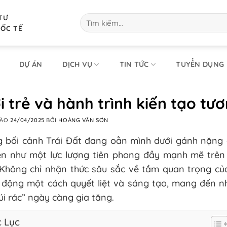
TƯ
Tìm
kiếm:
UỐC TẾ
DỰ ÁN
DỊCH VỤ
TIN TỨC
TUYỂN DỤNG
i trẻ và hành trình kiến tạo tươ
VÀO
24/04/2025
BỞI
HOÀNG VĂN SƠN
g bối cảnh Trái Đất đang oằn mình dưới gánh nặng ô
lên như một lực lượng tiên phong đầy mạnh mẽ trên 
 Không chỉ nhận thức sâu sắc về tầm quan trọng của
 động một cách quyết liệt và sáng tạo, mang đến nh
núi rác” ngày càng gia tăng.
 Lục