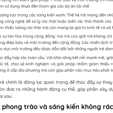
m sử dụng nhựa đến tham gia các dự án tái chế.
sáng tạo trong các sáng kiến xanh: Thế hệ trẻ mang đến nhữ
g công nghệ để xử lý rác thải hoặc biến rác thải thành cá
m thiểu lượng rác thải mà còn mang lại giá trị kinh tế và xã 
 sự lan tỏa trong cộng đồng: Vai trò của giới trẻ không ch
ng điệp bảo vệ môi trường đến cộng đồng. Các chiến dịch tr
o dục môi trường đều được dẫn dắt bởi những người trẻ đa
c đẩy hợp tác toàn cầu: Với khả năng kết nối mạnh mẽ, giớ
c tế, chia sẻ kinh nghiệm và giải pháp nhằm giảm thiểu 
ng ở cấp địa phương mà còn góp phần vào mục tiêu phát tr
trẻ chính là động lực quan trọng để thúc đẩy sự tha
òn đưa ra những hành động cụ thể, góp phần xây dựn
i sau.
 phong trào và sáng kiến không rác t