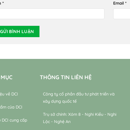
n
*
Email
*
 MỤC
THÔNG TIN LIÊN HỆ
iệu về DCI
Công ty cổ phần đầu tư phát triển và
xây dựng quốc tế
hẩm của DCI
Trụ sở chính: Xóm 8 - Nghi Kiều - Nghi
ụ DCI cung cấp
Lộc - Nghệ An