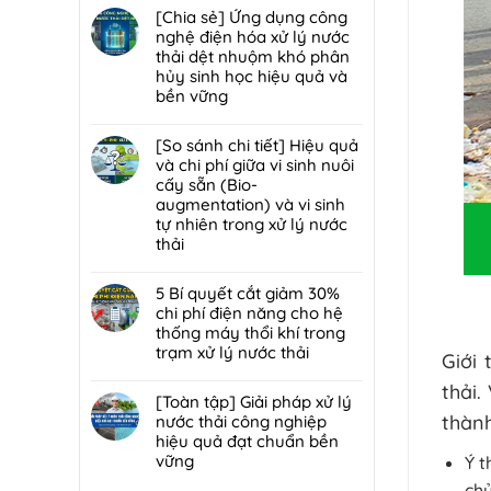
trạm
đáp
hại:
có
[Chia sẻ] Ứng dụng công
trung
7
Ép
bình
nghệ điện hóa xử lý nước
chuyển
lỗi
bùn
luận
thải dệt nhuộm khó phân
rác
phổ
khung
ở
hủy sinh học hiệu quả và
hiệu
biến
bản
[Chia
bền vững
quả,
khiến
hay
sẻ]
đạt
lò
Không
ép
Chiến
chuẩn
đốt
có
[So sánh chi tiết] Hiệu quả
bùn
lược
2026
rác
bình
và chi phí giữa vi sinh nuôi
ly
tái
nhanh
luận
cấy sẵn (Bio-
tâm
sử
hỏng
ở
augmentation) và vi sinh
tối
dụng
và
[Chia
tự nhiên trong xử lý nước
ưu
80%
cách
sẻ]
thải
hơn
nước
bảo
Ứng
cho
thải
Không
trì
dụng
nhà
sau
có
5 Bí quyết cắt giảm 30%
định
công
máy
xử
bình
chi phí điện năng cho hệ
kỳ
nghệ
quy
lý:
luận
thống máy thổi khí trong
từ
điện
mô
Giải
ở
trạm xử lý nước thải
chuyên
hóa
Giới 
vừa?
pháp
[So
gia
xử
Không
tuần
sánh
thải.
DCI
lý
có
[Toàn tập] Giải pháp xử lý
hoàn
chi
nước
bình
thành
nước thải công nghiệp
nước
tiết]
thải
luận
hiệu quả đạt chuẩn bền
bền
Hiệu
dệt
ở
vững
Ý t
vững
quả
nhuộm
5
đạt
và
Không
chủ