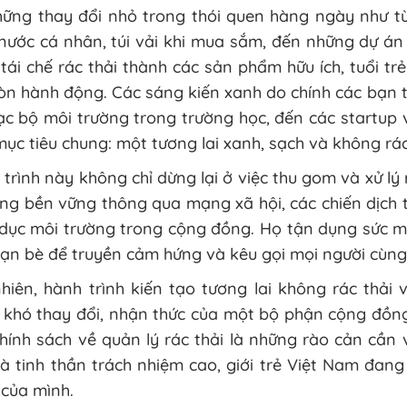
hững thay đổi nhỏ trong thói quen hàng ngày như t
 nước cá nhân, túi vải khi mua sắm, đến những dự á
 tái chế rác thải thành các sản phẩm hữu ích, tuổi 
n hành động. Các sáng kiến xanh do chính các bạn t
ạc bộ môi trường trong trường học, đến các startup
ục tiêu chung: một tương lai xanh, sạch và không rác
trình này không chỉ dừng lại ở việc thu gom và xử lý r
ống bền vững thông qua mạng xã hội, các chiến dịch
 dục môi trường trong cộng đồng. Họ tận dụng sức m
bạn bè để truyền cảm hứng và kêu gọi mọi người cùng
hiên, hành trình kiến tạo tương lai không rác thải 
 khó thay đổi, nhận thức của một bộ phận cộng đồng
hính sách về quản lý rác thải là những rào cản cần 
à tinh thần trách nhiệm cao, giới trẻ Việt Nam đan
 của mình.