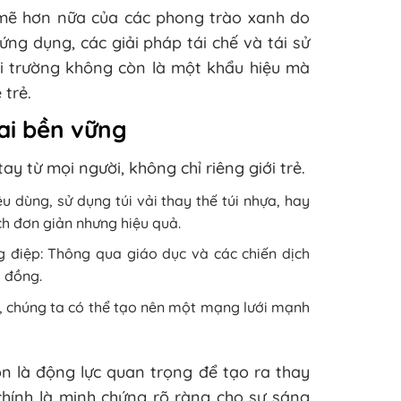
mẽ hơn nữa của các phong trào xanh do
ứng dụng, các giải pháp tái chế và tái sử
i trường không còn là một khẩu hiệu mà
 trẻ.
ai bền vững
ay từ mọi người, không chỉ riêng giới trẻ.
u dùng, sử dụng túi vải thay thế túi nhựa, hay
ch đơn giản nhưng hiệu quả.
g điệp: Thông qua giáo dục và các chiến dịch
 đồng.
, chúng ta có thể tạo nên một mạng lưới mạnh
n là động lực quan trọng để tạo ra thay
chính là minh chứng rõ ràng cho sự sáng