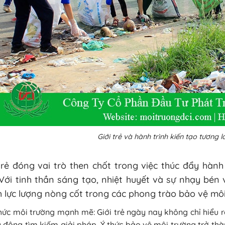
Giới trẻ và hành trình kiến tạo tương l
trẻ đóng vai trò then chốt trong việc thúc đẩy hàn
 Với tinh thần sáng tạo, nhiệt huyết và sự nhạy bén v
 lực lượng nòng cốt trong các phong trào bảo vệ môi
hức môi trường mạnh mẽ: Giới trẻ ngày nay không chỉ hiểu r
 động tìm kiếm giải pháp. Ý thức bảo vệ môi trường trở thà