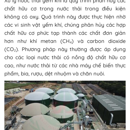
Xử lý nước thải yếm khí là quy trình phân hủy các
chất hữu cơ trong nước thải trong điều kiện
không có oxy. Quá trình này được thực hiện nhờ
các vi sinh vật yếm khí, chúng phân hủy các hợp
chất hữu cơ phức tạp thành các chất đơn giản
hơn như khí metan (CH₄) và carbon dioxide
(CO₂). Phương pháp này thường được áp dụng
cho các loại nước thải có nồng độ chất hữu cơ
cao, như nước thải từ các nhà máy chế biến thực
phẩm, bia, rượu, dệt nhuộm và chăn nuôi.