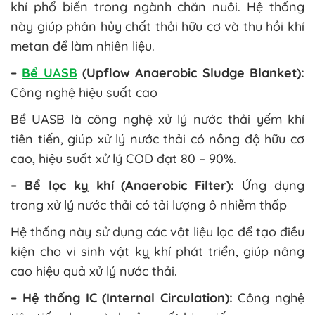
khí phổ biến trong ngành chăn nuôi. Hệ thống
này giúp phân hủy chất thải hữu cơ và thu hồi khí
metan để làm nhiên liệu.
–
Bể UASB
(Upflow Anaerobic Sludge Blanket):
Công nghệ hiệu suất cao
Bể UASB là công nghệ xử lý nước thải yếm khí
tiên tiến, giúp xử lý nước thải có nồng độ hữu cơ
cao, hiệu suất xử lý COD đạt 80 – 90%.
– Bể lọc kỵ khí (Anaerobic Filter):
Ứng dụng
trong xử lý nước thải có tải lượng ô nhiễm thấp
Hệ thống này sử dụng các vật liệu lọc để tạo điều
kiện cho vi sinh vật kỵ khí phát triển, giúp nâng
cao hiệu quả xử lý nước thải.
– Hệ thống IC (Internal Circulation):
Công nghệ