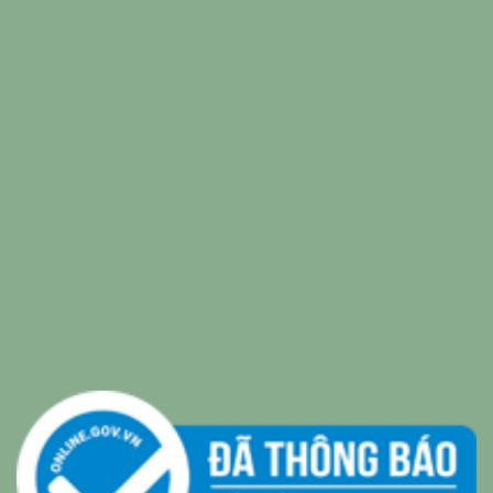
relaxing music
|
sleep music
|
Bamboo Water
|
relaxing
music sleep
|
Wealth & Divine Energy
|