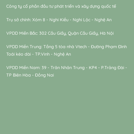
Công ty cổ phần đầu tư phát triển và xây dựng quốc tế
Trụ sở chính: Xóm 8 - Nghi Kiều - Nghi Lộc - Nghệ An
VPDD Miền Bắc: 302 Cầu Giấy, Quận Cầu Giấy, Hà Nội
VPDD Miền Trung: Tầng 5 tòa nhà Vtech - Đường Phạm Đình
Toái kéo dài - TP.Vinh - Nghệ An
VPDD Miền Nam: 39 - Trân Nhân Trung - KP4 - P.Trảng Đài -
TP Biên Hòa - Đồng Nai