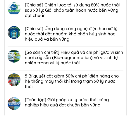
ở
Biofilter
có
[Chia sẻ] Chiến lược tái sử dụng 80% nước thải
Giải
kết
bình
sau xử lý: Giải pháp tuần hoàn nước bền vững
pháp
hợp
luận
đạt chuẩn
xử
màng
ở
lý
Không
lọc:
Giải
bùn
có
[Chia sẻ] Ứng dụng công nghệ điện hóa xử lý
Xử
đáp
thải
bình
nước thải dệt nhuộm khó phân hủy sinh học
lý
7
nguy
luận
hiệu quả và bền vững
mùi
lỗi
hại:
ở
hôi
phổ
Không
Ép
[Chia
trạm
biến
có
[So sánh chi tiết] Hiệu quả và chi phí giữa vi sinh
bùn
sẻ]
trung
khiến
bình
nuôi cấy sẵn (Bio-augmentation) và vi sinh tự
khung
Chiến
chuyển
lò
luận
nhiên trong xử lý nước thải
bản
lược
rác
đốt
ở
hay
tái
Không
hiệu
rác
[Chia
ép
sử
có
5 Bí quyết cắt giảm 30% chi phí điện năng cho
quả,
nhanh
sẻ]
bùn
dụng
bình
hệ thống máy thổi khí trong trạm xử lý nước
đạt
hỏng
Ứng
ly
80%
luận
thải
chuẩn
và
dụng
tâm
nước
ở
2026
cách
công
Không
tối
thải
[So
bảo
nghệ
có
[Toàn tập] Giải pháp xử lý nước thải công
ưu
sau
sánh
trì
điện
bình
nghiệp hiệu quả đạt chuẩn bền vững
hơn
xử
chi
định
hóa
luận
cho
lý:
tiết]
Không
kỳ
xử
ở
nhà
Giải
Hiệu
có
từ
lý
5
máy
pháp
quả
bình
chuyên
nước
Bí
quy
tuần
và
luận
gia
thải
quyết