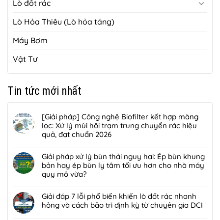
Lò đốt rác
Lò Hỏa Thiêu (Lò hỏa táng)
Máy Bơm
Vật Tư
Tin tức mới nhất
[Giải pháp] Công nghệ Biofilter kết hợp màng
lọc: Xử lý mùi hôi trạm trung chuyển rác hiệu
quả, đạt chuẩn 2026
Không
có
Giải pháp xử lý bùn thải nguy hại: Ép bùn khung
bình
bản hay ép bùn ly tâm tối ưu hơn cho nhà máy
luận
quy mô vừa?
ở
Không
[Giải
có
Giải đáp 7 lỗi phổ biến khiến lò đốt rác nhanh
pháp]
bình
hỏng và cách bảo trì định kỳ từ chuyên gia DCI
Công
luận
nghệ
Không