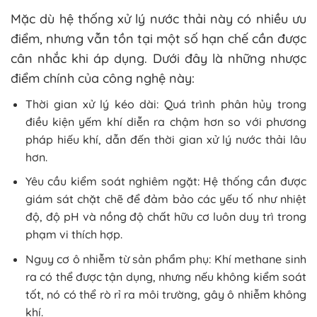
Mặc dù hệ thống xử lý nước thải này có nhiều ưu
điểm, nhưng vẫn tồn tại một số hạn chế cần được
cân nhắc khi áp dụng. Dưới đây là những nhược
điểm chính của công nghệ này:
Thời gian xử lý kéo dài: Quá trình phân hủy trong
điều kiện yếm khí diễn ra chậm hơn so với phương
pháp hiếu khí, dẫn đến thời gian xử lý nước thải lâu
hơn.
Yêu cầu kiểm soát nghiêm ngặt: Hệ thống cần được
giám sát chặt chẽ để đảm bảo các yếu tố như nhiệt
độ, độ pH và nồng độ chất hữu cơ luôn duy trì trong
phạm vi thích hợp.
Nguy cơ ô nhiễm từ sản phẩm phụ: Khí methane sinh
ra có thể được tận dụng, nhưng nếu không kiểm soát
tốt, nó có thể rò rỉ ra môi trường, gây ô nhiễm không
khí.