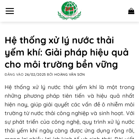
Bỏ
qua
nội
dung
Hệ thống xử lý nước thải
yếm khí: Giải pháp hiệu quả
cho môi trường bền vững
ĐĂNG VÀO
26/02/2025
BỞI
HOÀNG VĂN SƠN
Hệ thống xử lý nước thải yếm khí là một trong
những phương pháp tiên tiến và hiệu quả nhất
hiện nay, giúp giải quyết các vấn đề ô nhiễm môi
trường từ nước thải công nghiệp và sinh hoạt. Với
sự phát triển của công nghệ, quy trình xử lý nước
thải yếm khí ngày càng được ứng dụng rộng rãi,