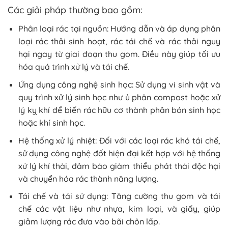
Các giải pháp thường bao gồm:
Phân loại rác tại nguồn: Hướng dẫn và áp dụng phân
loại rác thải sinh hoạt, rác tái chế và rác thải nguy
hại ngay từ giai đoạn thu gom. Điều này giúp tối ưu
hóa quá trình xử lý và tái chế.
Ứng dụng công nghệ sinh học: Sử dụng vi sinh vật và
quy trình xử lý sinh học như ủ phân compost hoặc xử
lý kỵ khí để biến rác hữu cơ thành phân bón sinh học
hoặc khí sinh học.
Hệ thống xử lý nhiệt: Đối với các loại rác khó tái chế,
sử dụng công nghệ đốt hiện đại kết hợp với hệ thống
xử lý khí thải, đảm bảo giảm thiểu phát thải độc hại
và chuyển hóa rác thành năng lượng.
Tái chế và tái sử dụng: Tăng cường thu gom và tái
chế các vật liệu như nhựa, kim loại, và giấy, giúp
giảm lượng rác đưa vào bãi chôn lấp.