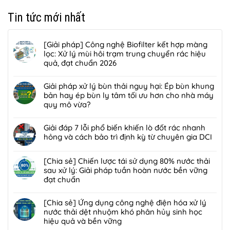
Tin tức mới nhất
[Giải pháp] Công nghệ Biofilter kết hợp màng
lọc: Xử lý mùi hôi trạm trung chuyển rác hiệu
quả, đạt chuẩn 2026
Không
có
Giải pháp xử lý bùn thải nguy hại: Ép bùn khung
bình
bản hay ép bùn ly tâm tối ưu hơn cho nhà máy
luận
quy mô vừa?
ở
Không
[Giải
có
Giải đáp 7 lỗi phổ biến khiến lò đốt rác nhanh
pháp]
bình
hỏng và cách bảo trì định kỳ từ chuyên gia DCI
Công
luận
nghệ
Không
ở
Biofilter
có
[Chia sẻ] Chiến lược tái sử dụng 80% nước thải
Giải
kết
bình
sau xử lý: Giải pháp tuần hoàn nước bền vững
pháp
hợp
luận
đạt chuẩn
xử
màng
ở
lý
Không
lọc:
Giải
bùn
có
[Chia sẻ] Ứng dụng công nghệ điện hóa xử lý
Xử
đáp
thải
bình
nước thải dệt nhuộm khó phân hủy sinh học
lý
7
nguy
luận
hiệu quả và bền vững
mùi
lỗi
hại:
ở