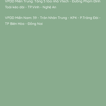
VPDD Miền Trung: Tầng 5 tòa nhà Vtech - Đường Phạm Đình
Toái kéo dài - TP.Vinh - Nghệ An
VPDD Miền Nam: 39 - Trân Nhân Trung - KP4 - P.Trảng Đài -
TP Biên Hòa - Đồng Nai