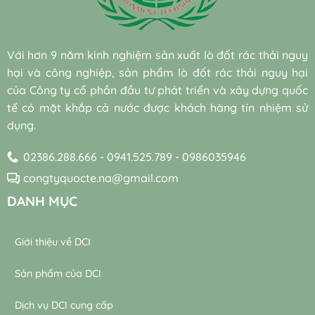
quả
hệ
augmentation)
công
và
thống
và
nghiệp
bền
máy
vi
hiệu
vững
thổi
sinh
quả
Với hơn 9 năm kinh nghiệm sản xuất lò đốt rác thải nguy
khí
tự
đạt
trong
hại và công nghiệp, sản phẩm lò đốt rác thải nguy hại
nhiên
chuẩn
trạm
trong
bền
của Công ty cổ phần đầu tư phát triển và xây dựng quốc
xử
xử
vững
lý
tế có mặt khắp cả nước được khách hàng tín nhiệm sử
lý
nước
dụng.
nước
thải
thải
02386.288.666 - 0941.525.789 - 0986035946
congtyquocte.na@gmail.com
DANH MỤC
Giới thiệu về DCI
Sản phẩm của DCI
Dịch vụ DCI cung cấp