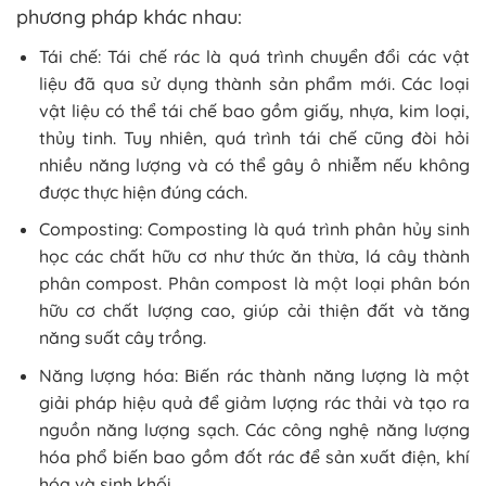
phương pháp khác nhau:
Tái chế: Tái chế rác là quá trình chuyển đổi các vật
liệu đã qua sử dụng thành sản phẩm mới. Các loại
vật liệu có thể tái chế bao gồm giấy, nhựa, kim loại,
thủy tinh. Tuy nhiên, quá trình tái chế cũng đòi hỏi
nhiều năng lượng và có thể gây ô nhiễm nếu không
được thực hiện đúng cách.
Composting: Composting là quá trình phân hủy sinh
học các chất hữu cơ như thức ăn thừa, lá cây thành
phân compost. Phân compost là một loại phân bón
hữu cơ chất lượng cao, giúp cải thiện đất và tăng
năng suất cây trồng.
Năng lượng hóa: Biến rác thành năng lượng là một
giải pháp hiệu quả để giảm lượng rác thải và tạo ra
nguồn năng lượng sạch. Các công nghệ năng lượng
hóa phổ biến bao gồm đốt rác để sản xuất điện, khí
hóa và sinh khối.