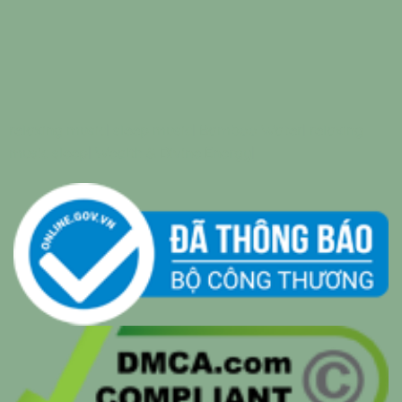
relaxing music
|
sleep music
|
Bamboo Water
|
relaxing
music sleep
|
Wealth & Divine Energy
|