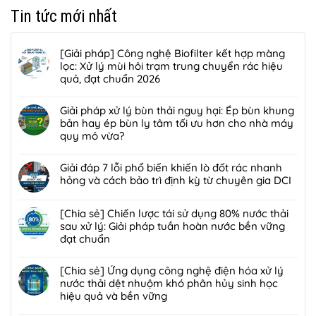
Tin tức mới nhất
[Giải pháp] Công nghệ Biofilter kết hợp màng
lọc: Xử lý mùi hôi trạm trung chuyển rác hiệu
quả, đạt chuẩn 2026
Không
có
Giải pháp xử lý bùn thải nguy hại: Ép bùn khung
bình
bản hay ép bùn ly tâm tối ưu hơn cho nhà máy
luận
quy mô vừa?
ở
Không
[Giải
có
Giải đáp 7 lỗi phổ biến khiến lò đốt rác nhanh
pháp]
bình
hỏng và cách bảo trì định kỳ từ chuyên gia DCI
Công
luận
nghệ
Không
ở
Biofilter
có
[Chia sẻ] Chiến lược tái sử dụng 80% nước thải
Giải
kết
bình
sau xử lý: Giải pháp tuần hoàn nước bền vững
pháp
hợp
luận
đạt chuẩn
xử
màng
ở
lý
Không
lọc:
Giải
bùn
có
[Chia sẻ] Ứng dụng công nghệ điện hóa xử lý
Xử
đáp
thải
bình
nước thải dệt nhuộm khó phân hủy sinh học
lý
7
nguy
luận
hiệu quả và bền vững
mùi
lỗi
hại:
ở
hôi
phổ
Không