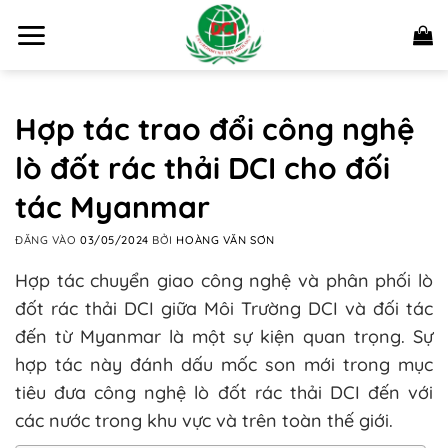
Bỏ
qua
nội
dung
Hợp tác trao đổi công nghệ
lò đốt rác thải DCI cho đối
tác Myanmar
ĐĂNG VÀO
03/05/2024
BỞI
HOÀNG VĂN SƠN
Hợp tác chuyển giao công nghệ và phân phối lò
đốt rác thải DCI giữa Môi Trường DCI và đối tác
đến từ Myanmar là một sự kiện quan trọng. Sự
hợp tác này đánh dấu mốc son mới trong mục
tiêu đưa công nghệ lò đốt rác thải DCI đến với
các nước trong khu vực và trên toàn thế giới.