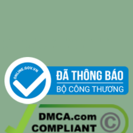
relaxing music
|
sleep music
|
Bamboo Water
|
relaxing
music sleep
|
Wealth & Divine Energy
|