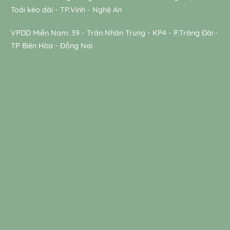
Toái kéo dài - TP.Vinh - Nghệ An
VPDD Miền Nam: 39 - Trân Nhân Trung - KP4 - P.Trảng Đài -
TP Biên Hòa - Đồng Nai