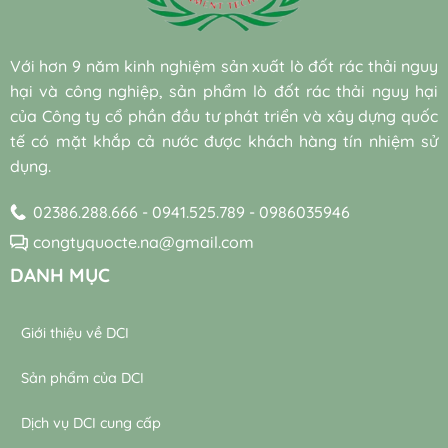
augmentation)
công
và
thống
và
nghiệp
bền
máy
vi
hiệu
vững
thổi
sinh
quả
Với hơn 9 năm kinh nghiệm sản xuất lò đốt rác thải nguy
khí
tự
đạt
trong
hại và công nghiệp, sản phẩm lò đốt rác thải nguy hại
nhiên
chuẩn
trạm
trong
bền
của Công ty cổ phần đầu tư phát triển và xây dựng quốc
xử
xử
vững
lý
tế có mặt khắp cả nước được khách hàng tín nhiệm sử
lý
nước
dụng.
nước
thải
thải
02386.288.666 - 0941.525.789 - 0986035946
congtyquocte.na@gmail.com
DANH MỤC
Giới thiệu về DCI
Sản phẩm của DCI
Dịch vụ DCI cung cấp