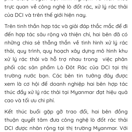
trực quan về công nghệ lò đốt rác, xử lý rác thải
của DCI và trên thế giới hiện nay.
Trên tinh thần hợp tác và giải đáp thắc mắc để đi
đến hợp tác sâu rộng và thiện chí, hai bên đã có
những chia sẻ thẳng thắn về tình hình xử lý rác
thải, quy trình, quy hoạch xây dựng mô hình khu
xử lý rác thải và hỗ trợ nhau trong việc phân
phối các sản phẩm Lò Đôt Rác của DCI tại thị
trường nước bạn. Các bên tin tưởng đây được
xem là cơ hội để doanh nghiệp hai bên hợp tác
thúc đẩy xử lý rác thải tại Myanmar đạt hiệu quả
cao và tối ưu chi phí.
Kết thúc buổi gặp gỡ trao đổi, hai bên đồng
thuận quyết tâm đưa công nghệ lò đốt rác thải
DCI được nhân rộng tại thị trường Myanmar. Với