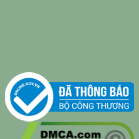
relaxing music
|
sleep music
|
Bamboo Water
|
relaxing
music sleep
|
Wealth & Divine Energy
|