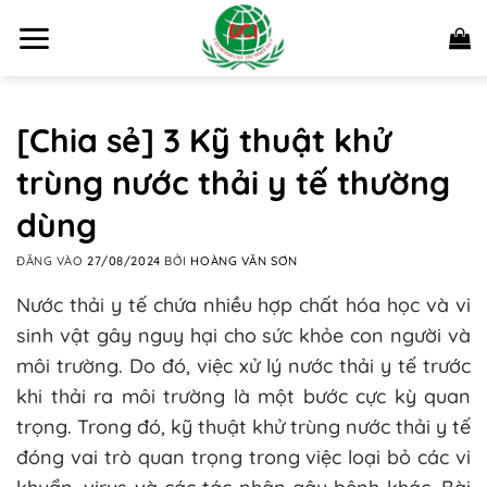
Bỏ
qua
nội
dung
[Chia sẻ] 3 Kỹ thuật khử
trùng nước thải y tế thường
dùng
ĐĂNG VÀO
27/08/2024
BỞI
HOÀNG VĂN SƠN
Nước thải y tế chứa nhiều hợp chất hóa học và vi
sinh vật gây nguy hại cho sức khỏe con người và
môi trường. Do đó, việc xử lý nước thải y tế trước
khi thải ra môi trường là một bước cực kỳ quan
trọng. Trong đó, kỹ thuật khử trùng nước thải y tế
đóng vai trò quan trọng trong việc loại bỏ các vi