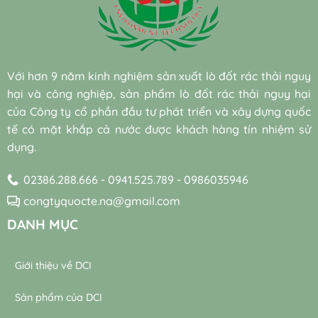
học
năng
sẵn
nước
hiệu
cho
(Bio-
thải
quả
hệ
augmentation)
công
và
thống
và
nghiệp
bền
máy
vi
hiệu
vững
thổi
sinh
quả
Với hơn 9 năm kinh nghiệm sản xuất lò đốt rác thải nguy
khí
tự
đạt
trong
hại và công nghiệp, sản phẩm lò đốt rác thải nguy hại
nhiên
chuẩn
trạm
trong
bền
của Công ty cổ phần đầu tư phát triển và xây dựng quốc
xử
xử
vững
lý
tế có mặt khắp cả nước được khách hàng tín nhiệm sử
lý
nước
dụng.
nước
thải
thải
02386.288.666 - 0941.525.789 - 0986035946
congtyquocte.na@gmail.com
DANH MỤC
Giới thiệu về DCI
Sản phẩm của DCI