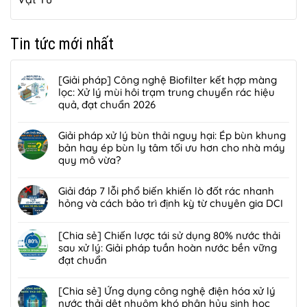
Tin tức mới nhất
[Giải pháp] Công nghệ Biofilter kết hợp màng
lọc: Xử lý mùi hôi trạm trung chuyển rác hiệu
quả, đạt chuẩn 2026
Không
có
Giải pháp xử lý bùn thải nguy hại: Ép bùn khung
bình
bản hay ép bùn ly tâm tối ưu hơn cho nhà máy
luận
quy mô vừa?
ở
Không
[Giải
có
Giải đáp 7 lỗi phổ biến khiến lò đốt rác nhanh
pháp]
bình
hỏng và cách bảo trì định kỳ từ chuyên gia DCI
Công
luận
nghệ
Không
ở
Biofilter
có
[Chia sẻ] Chiến lược tái sử dụng 80% nước thải
Giải
kết
bình
sau xử lý: Giải pháp tuần hoàn nước bền vững
pháp
hợp
luận
đạt chuẩn
xử
màng
ở
lý
Không
lọc:
Giải
bùn
có
[Chia sẻ] Ứng dụng công nghệ điện hóa xử lý
Xử
đáp
thải
bình
nước thải dệt nhuộm khó phân hủy sinh học
lý
7