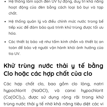
Hệ thống làm sạch đèn UV tự động, duy trì khả năng
hoạt động của đèn bằng cách loại bỏ bụi và tạp
chất.
Hệ thống quản lý và điều chỉnh mức nước trong bể
tiếp xúc để đảm bảo quá trình khử trùng được tối ưu
hóa.
Các thiết bị bảo vệ như tấm kính chắn và thiết bị an
toàn để bảo vệ người vận hành khỏi ảnh hưởng của
tia UV.
Khử trùng nước thải y tế bằng
Clo hoặc các hợp chất của clo
Các hợp chất clo, bao gồm clo lỏng, natri
hypochlorit (NaOCl), và canxi hypochlorit
(Ca(OCl)₂), được sử dụng rộng rãi trong khử
trùng nước thải y tế nhờ khả năng tiêu diệt các vi