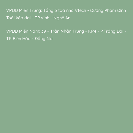
VPDD Miền Trung: Tầng 5 tòa nhà Vtech - Đường Phạm Đình
Toái kéo dài - TP.Vinh - Nghệ An
VPDD Miền Nam: 39 - Trân Nhân Trung - KP4 - P.Trảng Đài -
TP Biên Hòa - Đồng Nai