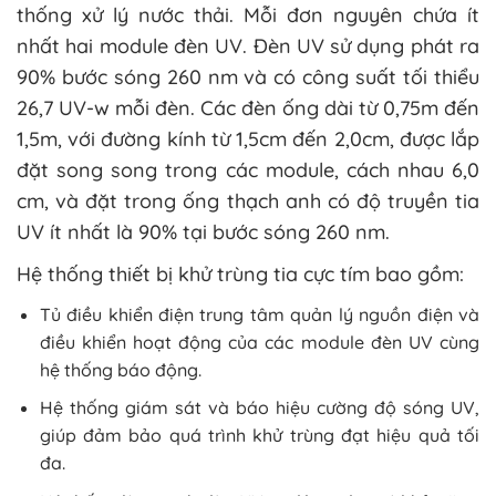
thống xử lý nước thải. Mỗi đơn nguyên chứa ít
nhất hai module đèn UV. Đèn UV sử dụng phát ra
90% bước sóng 260 nm và có công suất tối thiểu
26,7 UV-w mỗi đèn. Các đèn ống dài từ 0,75m đến
1,5m, với đường kính từ 1,5cm đến 2,0cm, được lắp
đặt song song trong các module, cách nhau 6,0
cm, và đặt trong ống thạch anh có độ truyền tia
UV ít nhất là 90% tại bước sóng 260 nm.
Hệ thống thiết bị khử trùng tia cực tím bao gồm:
Tủ điều khiển điện trung tâm quản lý nguồn điện và
điều khiển hoạt động của các module đèn UV cùng
hệ thống báo động.
Hệ thống giám sát và báo hiệu cường độ sóng UV,
giúp đảm bảo quá trình khử trùng đạt hiệu quả tối
đa.