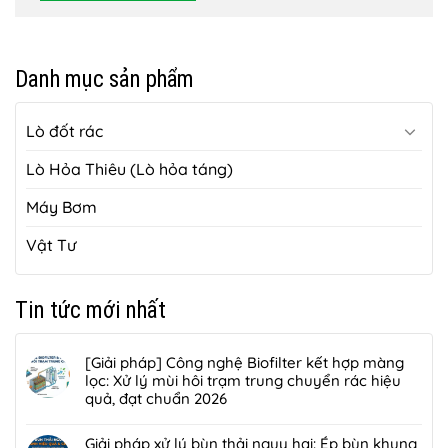
Danh mục sản phẩm
Lò đốt rác
Lò Hỏa Thiêu (Lò hỏa táng)
Máy Bơm
Vật Tư
Tin tức mới nhất
[Giải pháp] Công nghệ Biofilter kết hợp màng
lọc: Xử lý mùi hôi trạm trung chuyển rác hiệu
quả, đạt chuẩn 2026
Không
có
Giải pháp xử lý bùn thải nguy hại: Ép bùn khung