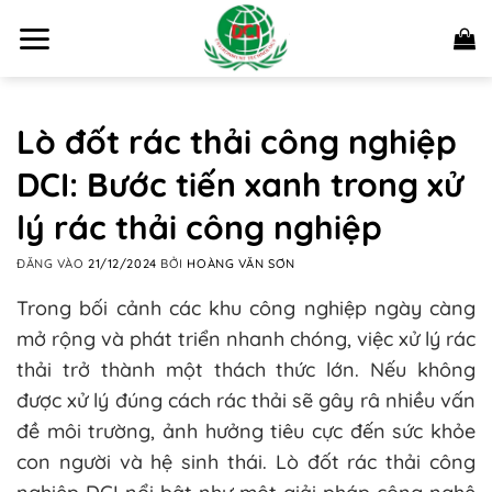
Bỏ
qua
nội
dung
Lò đốt rác thải công nghiệp
DCI: Bước tiến xanh trong xử
lý rác thải công nghiệp
ĐĂNG VÀO
21/12/2024
BỞI
HOÀNG VĂN SƠN
Trong bối cảnh các khu công nghiệp ngày càng
mở rộng và phát triển nhanh chóng, việc xử lý rác
thải trở thành một thách thức lớn. Nếu không
được xử lý đúng cách rác thải sẽ gây râ nhiều vấn
đề môi trường, ảnh hưởng tiêu cực đến sức khỏe
con người và hệ sinh thái. Lò đốt rác thải công