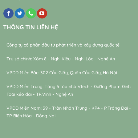
THÔNG TIN LIÊN HỆ
Công ty cổ phần đầu tư phát triển và xây dựng quốc tế
Trụ sở chính: Xóm 8 - Nghi Kiều - Nghi Lộc - Nghệ An
VPDD Miền Bắc: 302 Cầu Giấy, Quận Cầu Giấy, Hà Nội
VPDD Miền Trung: Tầng 5 tòa nhà Vtech - Đường Phạm Đình
Toái kéo dài - TP.Vinh - Nghệ An
VPDD Miền Nam: 39 - Trân Nhân Trung - KP4 - P.Trảng Đài -
TP Biên Hòa - Đồng Nai