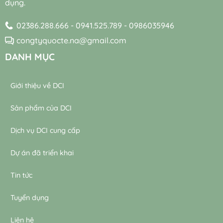
dụng.
nước
thải
thải
02386.288.666 - 0941.525.789 - 0986035946
congtyquocte.na@gmail.com
DANH MỤC
Giới thiệu về DCI
Sản phẩm của DCI
Dịch vụ DCI cung cấp
Dự án đã triển khai
Tin tức
Tuyển dụng
Liên hệ