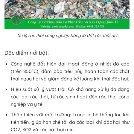
Xử lý rác thải công nghiệp bằng lò đốt rác thải dci
Đặc điểm nổi bật:
Công nghệ đốt hiện đại: Hoạt động ở nhiệt độ cao
(trên 850°C), đảm bảo tiêu hủy hoàn toàn các chất
thải nguy hại và giảm đáng kể lượng khí thải độc hại.
Hiệu suất xử lý vượt trội: Có khả năng xử lý đa dạng
các loại rác thải, từ rác sinh hoạt đến rác thải công
nghiệp và y tế.
Thân thiện với môi trường: Trang bị hệ thống lọc khí
tiên tiến, giúp hạn chế tối đa các loại khí độc hại như
CO2, SO2 và các hạt bụi mịn.