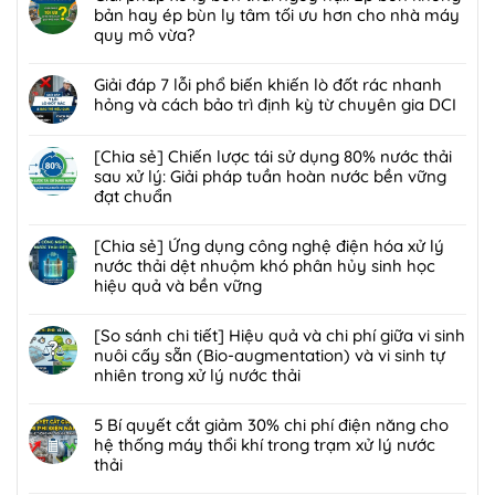
bình
bản hay ép bùn ly tâm tối ưu hơn cho nhà máy
luận
quy mô vừa?
ở
Không
[Giải
có
Giải đáp 7 lỗi phổ biến khiến lò đốt rác nhanh
pháp]
bình
hỏng và cách bảo trì định kỳ từ chuyên gia DCI
Công
luận
nghệ
Không
ở
Biofilter
có
[Chia sẻ] Chiến lược tái sử dụng 80% nước thải
Giải
kết
bình
sau xử lý: Giải pháp tuần hoàn nước bền vững
pháp
hợp
luận
đạt chuẩn
xử
màng
ở
lý
Không
lọc:
Giải
bùn
có
[Chia sẻ] Ứng dụng công nghệ điện hóa xử lý
Xử
đáp
thải
bình
nước thải dệt nhuộm khó phân hủy sinh học
lý
7
nguy
luận
hiệu quả và bền vững
mùi
lỗi
hại:
ở
hôi
phổ
Không
Ép
[Chia
trạm
biến
có
[So sánh chi tiết] Hiệu quả và chi phí giữa vi sinh
bùn
sẻ]
trung
khiến
bình
nuôi cấy sẵn (Bio-augmentation) và vi sinh tự
khung
Chiến
chuyển
lò
luận
nhiên trong xử lý nước thải
bản
lược
rác
đốt
ở
hay
tái
Không
hiệu
rác
[Chia
ép
sử
có
5 Bí quyết cắt giảm 30% chi phí điện năng cho
quả,
nhanh
sẻ]
bùn
dụng
bình
hệ thống máy thổi khí trong trạm xử lý nước
đạt
hỏng
Ứng
ly
80%
luận
thải
chuẩn
và
dụng
tâm
nước
ở
2026
cách
công
Không