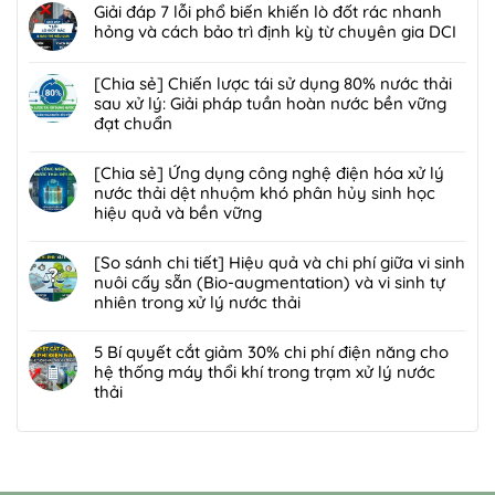
nghệ
có
Giải đáp 7 lỗi phổ biến khiến lò đốt rác nhanh
pháp]
bức
bình
hỏng và cách bảo trì định kỳ từ chuyên gia DCI
Công
xạ
luận
nghệ
Không
ion
ở
Biofilter
có
[Chia sẻ] Chiến lược tái sử dụng 80% nước thải
hóa
Giải
kết
bình
sau xử lý: Giải pháp tuần hoàn nước bền vững
trong
pháp
hợp
luận
đạt chuẩn
xử
xử
màng
ở
lý
lý
Không
lọc:
Giải
nước
bùn
có
[Chia sẻ] Ứng dụng công nghệ điện hóa xử lý
Xử
đáp
thải
thải
bình
nước thải dệt nhuộm khó phân hủy sinh học
lý
7
và
nguy
luận
hiệu quả và bền vững
mùi
lỗi
chất
hại:
ở
hôi
phổ
Không
thải
Ép
[Chia
trạm
biến
có
[So sánh chi tiết] Hiệu quả và chi phí giữa vi sinh
nguy
bùn
sẻ]
trung
khiến
bình
nuôi cấy sẵn (Bio-augmentation) và vi sinh tự
hại:
khung
Chiến
chuyển
lò
luận
nhiên trong xử lý nước thải
Giải
bản
lược
rác
đốt
ở
pháp
hay
tái
Không
hiệu
rác
[Chia
đột
ép
sử
có
5 Bí quyết cắt giảm 30% chi phí điện năng cho
quả,
nhanh
sẻ]
phá
bùn
dụng
bình
hệ thống máy thổi khí trong trạm xử lý nước
đạt
hỏng
Ứng
bền
ly
80%
luận
thải
chuẩn
và
dụng
vững
tâm
nước
ở
2026
cách
công
Không
tối
thải
[So
bảo
nghệ
có
ưu
sau
sánh
trì
điện
bình
hơn
xử
chi
định
hóa
luận
cho
lý:
tiết]
kỳ