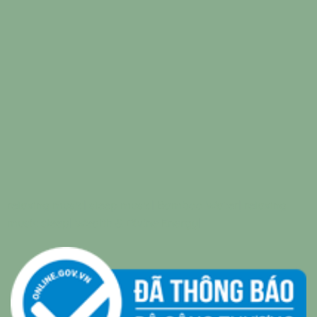
relaxing music
|
sleep music
|
Bamboo Water
|
relaxing
music sleep
|
Wealth & Divine Energy
|