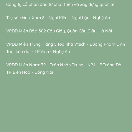
Công ty cổ phần đầu tư phát triển và xây dựng quốc tế
Trụ sở chính: Xóm 8 - Nghi Kiều - Nghi Lộc - Nghệ An
VPDD Miền Bắc: 302 Cầu Giấy, Quận Cầu Giấy, Hà Nội
VPDD Miền Trung: Tầng 5 tòa nhà Vtech - Đường Phạm Đình
Toái kéo dài - TP.Vinh - Nghệ An
VPDD Miền Nam: 39 - Trân Nhân Trung - KP4 - P.Trảng Đài -
TP Biên Hòa - Đồng Nai