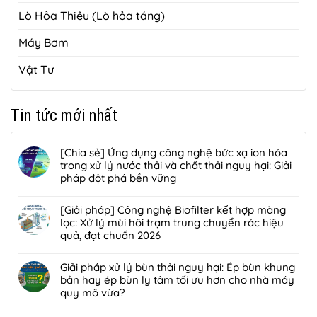
Lò Hỏa Thiêu (Lò hỏa táng)
Máy Bơm
Vật Tư
Tin tức mới nhất
[Chia sẻ] Ứng dụng công nghệ bức xạ ion hóa
trong xử lý nước thải và chất thải nguy hại: Giải
pháp đột phá bền vững
Không
có
[Giải pháp] Công nghệ Biofilter kết hợp màng
bình
lọc: Xử lý mùi hôi trạm trung chuyển rác hiệu
luận
quả, đạt chuẩn 2026
ở
Không
[Chia
có
Giải pháp xử lý bùn thải nguy hại: Ép bùn khung
sẻ]
bình
bản hay ép bùn ly tâm tối ưu hơn cho nhà máy
Ứng
luận
quy mô vừa?
dụng
ở
công
Không
[Giải