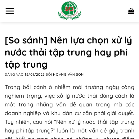
Bỏ
qua
nội
dung
[So sánh] Nên lựa chọn xử lý
nước thải tập trung hay phi
tập trung
ĐĂNG VÀO
15/01/2025
BỞI
HOÀNG VĂN SƠN
Trong bối cảnh ô nhiễm môi trường ngày càng
nghiêm trọng, việc xử lý nước thải đúng cách là
một trong những vấn đề quan trọng mà các
doanh nghiệp và khu dân cư cần phải giải quyết.
Tuy nhiên, câu hỏi “Nên xử lý nước thải tập trung
hay phi tập trung?” luôn là một vấn đề gây tranh