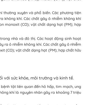
í thường xuyên và phổ biến. Các phương tiện
 ra không khí. Các chất gây ô nhiễm không khí
on monoxit (CO); vật chất dạng hạt (PM); hợp
trong nhà và đô thị. Các hoạt động sinh hoạt
gây ra ô nhiễm không khí. Các chất gây ô nhiễm
it (CO); vật chất dạng hạt (PM); hợp chất hữu
i với sức khỏe, môi trường và kinh tế.
 bệnh tật liên quan đến hô hấp, tim mạch, ung
không khí là nguyên nhân gây ra khoảng 7 triệu