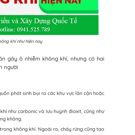
ông khí như hiện nay
ân gây ô nhiễm không khí, nhưng có hai
n người
guồn phát sinh bụi ra các khu vực lân cận hoặc
 khí như carbonic và lưu huỳnh đioxit, cũng như
àng không.
 trong không khí. Ngoài ra, cháy rừng cũng tạo