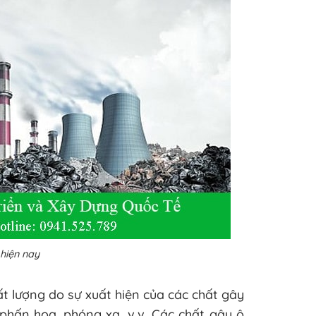
hiện nay
ất lượng do sự xuất hiện của các chất gây
, phấn hoa, phóng xạ, v.v. Các chất gây ô