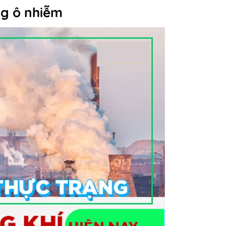
ng ô nhiễm