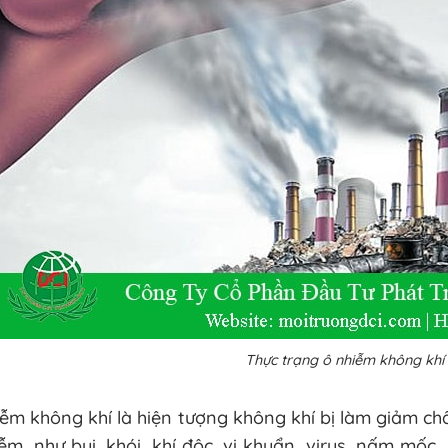
Thực trạng ô nhiễm không khí 
ễm không khí là hiện tượng không khí bị làm giảm ch
ễm, như bụi, khói, khí độc, vi khuẩn, virus, nấm mốc