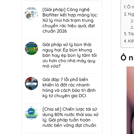
Ô n
[Giải pháp] Công nghệ
Ng
Biofilter kết hợp màng lọc:
Xử lý mùi hôi trạm trung
chuyển rác hiệu quả, đạt
chuẩn 2026
Tá
Không
Kế
có
Giải pháp xử lý bùn thải
bình
nguy hại: Ép bùn khung
luận
bản hay ép bùn ly tâm tối
Ô n
ở
ưu hơn cho nhà máy quy
[Giải
mô vừa?
pháp]
Không
Công
có
Giải đáp 7 lỗi phổ biến
nghệ
bình
khiến lò đốt rác nhanh
Biofilter
luận
hỏng và cách bảo trì định
kết
ở
kỳ từ chuyên gia DCI
hợp
Giải
màng
Không
pháp
lọc:
có
[Chia sẻ] Chiến lược tái sử
xử
Xử
bình
dụng 80% nước thải sau xử
lý
lý
luận
lý: Giải pháp tuần hoàn
bùn
mùi
ở
nước bền vững đạt chuẩn
thải
hôi
Giải
nguy
Không