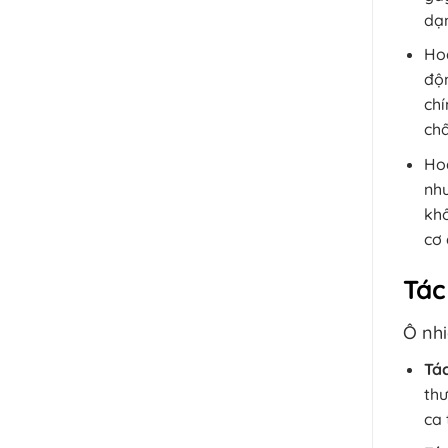
dạn
Ho
độn
chí
chấ
Hoạ
như
khô
cơ 
Tác
Ô nhi
Tá
thư
ca 