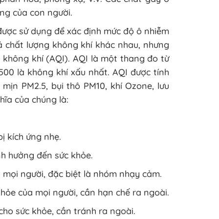
ng của con người.
 được sử dụng để xác định mức độ ô nhiễm
iá chất lượng không khí khác nhau, nhưng
g không khí (AQI). AQI là một thang đo từ
500 là không khí xấu nhất. AQI được tính
 mịn PM2.5, bụi thô PM10, khí Ozone, lưu
hĩa của chúng là:
ị kích ứng nhẹ.
nh hưởng đến sức khỏe.
 mọi người, đặc biệt là nhóm nhạy cảm.
khỏe của mọi người, cần hạn chế ra ngoài.
cho sức khỏe, cần tránh ra ngoài.