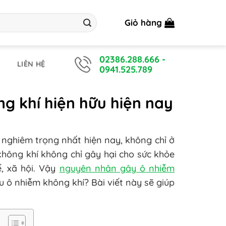
Giỏ hàng
02386.288.666
-
LIÊN HỆ
0941.525.789
g khí hiện hữu hiện nay
nghiêm trọng nhất hiện nay, không chỉ ở
không khí không chỉ gây hại cho sức khỏe
, xã hội. Vậy
nguyên nhân gây ô nhiễm
u ô nhiễm không khí? Bài viết này sẽ giúp