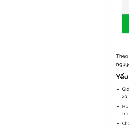
Theo
nguyê
Yếu
Gió
xa 
Hoạ
tro
Chá