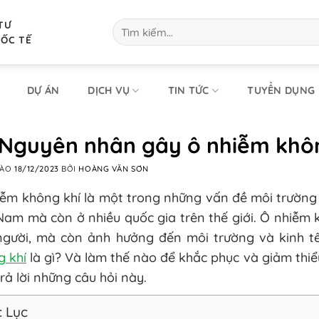
TƯ
Tìm
kiếm:
UỐC TẾ
DỰ ÁN
DỊCH VỤ
TIN TỨC
TUYỂN DỤNG
 Nguyên nhân gây ô nhiễm khôn
VÀO
18/12/2023
BỞI
HOÀNG VĂN SƠN
ễm không khí là một trong những vấn đề môi trường 
Nam mà còn ở nhiều quốc gia trên thế giới. Ô nhiễm 
người, mà còn ảnh hưởng đến môi trường và kinh tế
g khí
là gì? Và làm thế nào để khắc phục và giảm thiể
rả lời những câu hỏi này.
 Lục