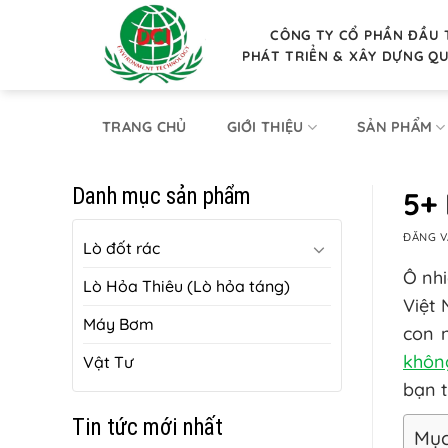
Bỏ
qua
CÔNG TY CỔ PHẦN ĐẦU 
PHÁT TRIỂN & XÂY DỰNG Q
nội
dung
TRANG CHỦ
GIỚI THIỆU
SẢN PHẨM
Danh mục sản phẩm
5+
ĐĂNG 
Lò đốt rác
Ô nhi
Lò Hỏa Thiêu (Lò hỏa táng)
Việt 
Máy Bơm
con 
khôn
Vật Tư
bạn t
Tin tức mới nhất
Mục