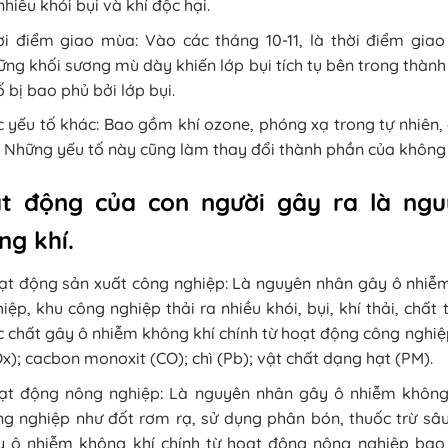
nhiều khói bụi và khí độc hại.
ời điểm giao mùa: Vào các tháng 10-11, là thời điểm gia
ng khối sương mù dày khiến lớp bụi tích tụ bên trong thàn
 bị bao phủ bởi lớp bụi.
 yếu tố khác: Bao gồm khí ozone, phóng xạ trong tự nhiên, 
. Những yếu tố này cũng làm thay đổi thành phần của không kh
t động của con người gây ra là ngu
ng khí.
t động sản xuất công nghiệp: Là nguyên nhân gây ô nhiễm 
iệp, khu công nghiệp thải ra nhiều khói, bụi, khí thải, chất
 chất gây ô nhiễm không khí chính từ hoạt động công nghiệp
x); cacbon monoxit (CO); chì (Pb); vật chất dạng hạt (PM).
ạt động nông nghiệp: Là nguyên nhân gây ô nhiễm không 
g nghiệp như đốt rơm rạ, sử dụng phân bón, thuốc trừ sâu,
y ô nhiễm không khí chính từ hoạt động nông nghiệp bao