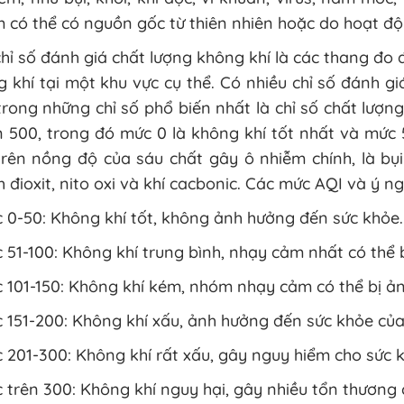
 có thể có nguồn gốc từ thiên nhiên hoặc do hoạt độ
hỉ số đánh giá chất lượng không khí là các thang đo
 khí tại một khu vực cụ thể. Có nhiều chỉ số đánh g
rong những chỉ số phổ biến nhất là chỉ số chất lượn
 500, trong đó mức 0 là không khí tốt nhất và mức 
rên nồng độ của sáu chất gây ô nhiễm chính, là bụi
 đioxit, nito oxi và khí cacbonic. Các mức AQI và ý ng
 0-50: Không khí tốt, không ảnh hưởng đến sức khỏe.
 51-100: Không khí trung bình, nhạy cảm nhất có thể b
 101-150: Không khí kém, nhóm nhạy cảm có thể bị ả
 151-200: Không khí xấu, ảnh hưởng đến sức khỏe của
 201-300: Không khí rất xấu, gây nguy hiểm cho sức 
 trên 300: Không khí nguy hại, gây nhiều tổn thương 