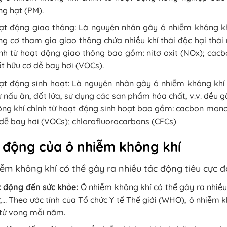
g hạt (PM).
ạt động giao thông: Là nguyên nhân gây ô nhiễm không kh
g cơ tham gia giao thông chứa nhiều khí thải độc hại thải
nh từ hoạt động giao thông bao gồm: nitơ oxit (NOx); cacb
t hữu cơ dễ bay hơi (VOCs).
t động sinh hoạt: Là nguyên nhân gây ô nhiễm không khí 
 nấu ăn, đốt lửa, sử dụng các sản phẩm hóa chất, v.v. đều 
ng khí chính từ hoạt động sinh hoạt bao gồm: cacbon monox
dễ bay hơi (VOCs); chlorofluorocarbons (CFCs)
 động của ô nhiễm không khí
ễm không khí có thể gây ra nhiều tác động tiêu cực đố
c động đến sức khỏe:
Ô nhiễm không khí có thể gây ra nhiều
,… Theo ước tính của Tổ chức Y tế Thế giới (WHO), ô nhiễm 
tử vong mỗi năm.