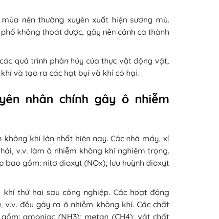
o mùa nên thường xuyên xuất hiện sương mù.
h phố không thoát được, gây nên cảnh cả thành
các quá trình phân hủy của thực vật động vật,
í và tạo ra các hạt bụi và khí có hại.
yên nhân chính gây ô nhiễm
không khí lớn nhất hiện nay. Các nhà máy, xí
 thải, v.v. làm ô nhiễm không khí nghiêm trọng.
 bao gồm: nitơ dioxyt (NOx); lưu huỳnh dioxyt
khí thứ hai sau công nghiệp. Các hoạt động
 v.v. đều gây ra ô nhiễm không khí. Các chất
 gồm: amoniac (NH3); metan (CH4); vật chất