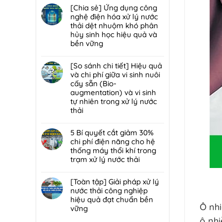
trạm
đáp
hại:
có
[Chia sẻ] Ứng dụng công
trung
7
Ép
bình
nghệ điện hóa xử lý nước
chuyển
lỗi
bùn
luận
thải dệt nhuộm khó phân
rác
phổ
khung
ở
hủy sinh học hiệu quả và
hiệu
biến
bản
[Chia
bền vững
quả,
khiến
hay
sẻ]
đạt
lò
Không
ép
Chiến
chuẩn
đốt
có
[So sánh chi tiết] Hiệu quả
bùn
lược
2026
rác
bình
và chi phí giữa vi sinh nuôi
ly
tái
nhanh
luận
cấy sẵn (Bio-
tâm
sử
hỏng
ở
augmentation) và vi sinh
tối
dụng
và
[Chia
tự nhiên trong xử lý nước
ưu
80%
cách
sẻ]
thải
hơn
nước
bảo
Ứng
cho
thải
Không
trì
dụng
nhà
sau
có
5 Bí quyết cắt giảm 30%
định
công
máy
xử
bình
chi phí điện năng cho hệ
kỳ
nghệ
quy
lý:
luận
thống máy thổi khí trong
từ
điện
mô
Giải
ở
trạm xử lý nước thải
chuyên
hóa
vừa?
pháp
[So
gia
xử
Không
tuần
sánh
DCI
lý
có
[Toàn tập] Giải pháp xử lý
hoàn
chi
nước
bình
nước thải công nghiệp
nước
tiết]
thải
luận
hiệu quả đạt chuẩn bền
bền
Hiệu
dệt
ở
Ô nhi
vững
vững
quả
nhuộm
5
đạt
và
Không
ô nhi