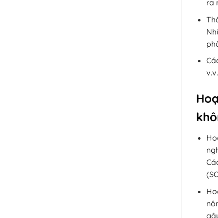
ra 
Th
Nhữ
phố
Các
v.v
Hoạ
khô
Hoạ
ngh
Các
(SO
Ho
nôn
gâ