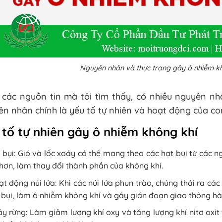
Nguyên nhân và thực trạng gây ô nhiễm kh
 các nguồn tin mà tôi tìm thấy, có nhiều nguyên nh
n nhân chính là yếu tố tự nhiên và hoạt động của co
 tố tự nhiên gây ô nhiễm không khí
 bụi: Gió và lốc xoáy có thể mang theo các hạt bụi từ các n
hơn, làm thay đổi thành phần của không khí.
t động núi lửa: Khi các núi lửa phun trào, chúng thải ra các
 bụi, làm ô nhiễm không khí và gây gián đoạn giao thông h
y rừng: Làm giảm lượng khí oxy và tăng lượng khí nitơ oxit