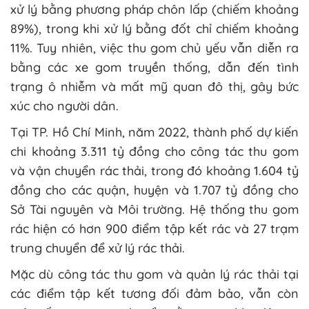
xử lý bằng phương pháp chôn lấp (chiếm khoảng
89%), trong khi xử lý bằng đốt chỉ chiếm khoảng
11%. Tuy nhiên, việc thu gom chủ yếu vẫn diễn ra
bằng các xe gom truyền thống, dẫn đến tình
trạng ô nhiễm và mất mỹ quan đô thị, gây bức
xúc cho người dân.
Tại TP. Hồ Chí Minh, năm 2022, thành phố dự kiến
chi khoảng 3.311 tỷ đồng cho công tác thu gom
và vận chuyển rác thải, trong đó khoảng 1.604 tỷ
đồng cho các quận, huyện và 1.707 tỷ đồng cho
Sở Tài nguyên và Môi trường. Hệ thống thu gom
rác hiện có hơn 900 điểm tập kết rác và 27 trạm
trung chuyển để xử lý rác thải.
Mặc dù công tác thu gom và quản lý rác thải tại
các điểm tập kết tương đối đảm bảo, vẫn còn