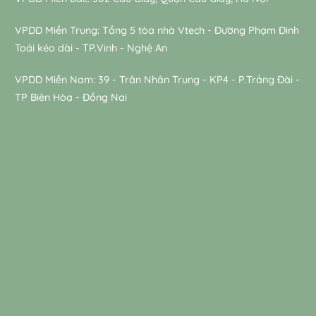
VPDD Miền Trung: Tầng 5 tòa nhà Vtech - Đường Phạm Đình
Toái kéo dài - TP.Vinh - Nghệ An
VPDD Miền Nam: 39 - Trân Nhân Trung - KP4 - P.Trảng Đài -
TP Biên Hòa - Đồng Nai