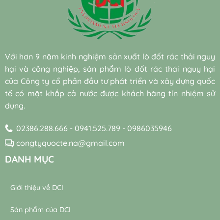
khó
30%
vững
vi
phân
chi
đạt
sinh
hủy
phí
chuẩn
nuôi
sinh
điện
cấy
học
năng
sẵn
hiệu
cho
(Bio-
quả
hệ
Với hơn 9 năm kinh nghiệm sản xuất lò đốt rác thải nguy
augmentation)
và
thống
và
hại và công nghiệp, sản phẩm lò đốt rác thải nguy hại
bền
máy
vi
vững
thổi
của Công ty cổ phần đầu tư phát triển và xây dựng quốc
sinh
khí
tế có mặt khắp cả nước được khách hàng tín nhiệm sử
tự
trong
nhiên
dụng.
trạm
trong
xử
xử
lý
02386.288.666 - 0941.525.789 - 0986035946
lý
nước
nước
thải
congtyquocte.na@gmail.com
thải
DANH MỤC
Giới thiệu về DCI
Sản phẩm của DCI