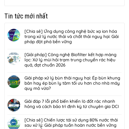
Tin tức mới nhất
[Chia sẻ] Ứng dụng công nghệ bức xạ ion hóa
trong xử lý nước thải và chất thải nguy hại: Giải
pháp đột phá bền vững
Không
có
[Giải pháp] Công nghệ Biofilter kết hợp màng
bình
lọc: Xử lý mùi hôi trạm trung chuyển rác hiệu
luận
quả, đạt chuẩn 2026
ở
Không
[Chia
có
Giải pháp xử lý bùn thải nguy hại: Ép bùn khung
sẻ]
bình
bản hay ép bùn ly tâm tối ưu hơn cho nhà máy
Ứng
luận
quy mô vừa?
dụng
ở
công
Không
[Giải
nghệ
có
Giải đáp 7 lỗi phổ biến khiến lò đốt rác nhanh
pháp]
bức
bình
hỏng và cách bảo trì định kỳ từ chuyên gia DCI
Công
xạ
luận
nghệ
Không
ion
ở
Biofilter
có
[Chia sẻ] Chiến lược tái sử dụng 80% nước thải
hóa
Giải
kết
bình
sau xử lý: Giải pháp tuần hoàn nước bền vững
trong
pháp
hợp
luận