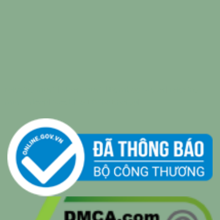
relaxing music
|
sleep music
|
Bamboo Water
|
relaxing
music sleep
|
Wealth & Divine Energy
|