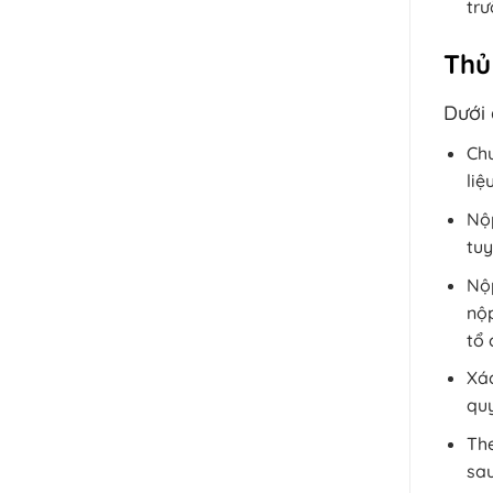
trư
Thủ 
Dưới 
Chu
liệ
Nộ
tuy
Nộp
nộp
tổ 
Xá
qu
The
sau