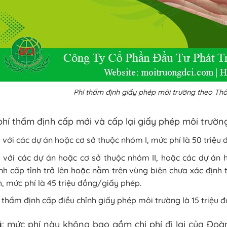
Phí thẩm định giấy phép môi trường theo T
hí thẩm định cấp mới và cấp lại giấy phép môi trườn
 với các dự án hoặc cơ sở thuộc nhóm I, mức phí là 50 triệu
 với các dự án hoặc cơ sở thuộc nhóm II, hoặc các dự án 
nh cấp tỉnh trở lên hoặc nằm trên vùng biên chưa xác định
h, mức phí là 45 triệu đồng/giấy phép.
 thẩm định cấp điều chỉnh giấy phép môi trường là 15 triệu
ý
: mức phí này không bao gồm chi phí đi lại của Đoàn 