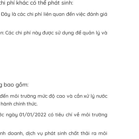
i phí khác có thể phát sinh:
Đây là các chi phí liên quan đến việc đánh giá
n: Các chi phí này được sử dụng để quản lý và
ng bao gồm:
ấu đến môi trường mức độ cao và cần xử lý nước
 hành chính thức.
ớc ngày 01/01/2022 có tiêu chí về môi trường
nh doanh, dịch vụ phát sinh chất thải ra môi