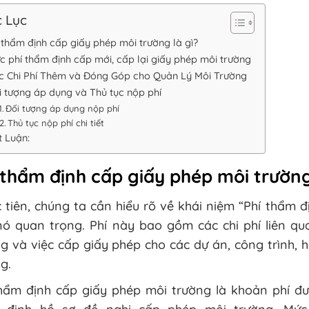
 Lục
 thẩm định cấp giấy phép môi trường là gì?
c phí thẩm định cấp mới, cấp lại giấy phép môi trường
c Chi Phí Thêm và Đóng Góp cho Quản Lý Môi Trường
i tượng áp dụng và Thủ tục nộp phí
Đối tượng áp dụng nộp phí
Thủ tục nộp phí chi tiết
t Luận:
 thẩm định cấp giấy phép môi trường
 tiên, chúng ta cần hiểu rõ về khái niệm “Phí thẩm đ
nó quan trọng. Phí này bao gồm các chi phí liên qu
g và việc cấp giấy phép cho các dự án, công trình,
g.
thẩm định cấp giấy phép môi trường là khoản phí đư