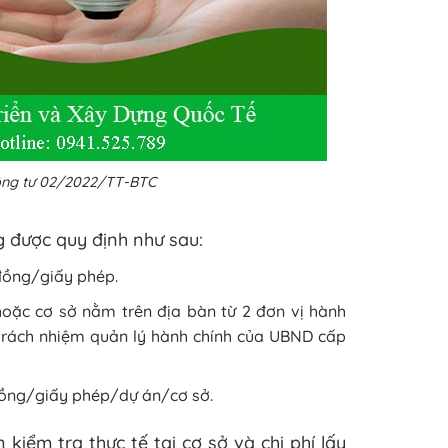
hông tư 02/2022/TT-BTC
g được quy định như sau:
 đồng/giấy phép.
hoặc cơ sở nằm trên địa bàn từ 2 đơn vị hành
 trách nhiệm quản lý hành chính của UBND cấp
 đồng/giấy phép/dự án/cơ sở.
kiểm tra thực tế tại cơ sở và chi phí lấy