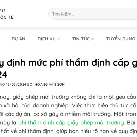
TƯ
Tìm
kiếm:
UỐC TẾ
DỰ ÁN
DỊCH VỤ
TIN TỨC
TUYỂN DỤNG
y định mức phí thẩm định cấp 
24
VÀO
13/03/2024
BỞI
HOÀNG VĂN SƠN
nay, giấy phép môi trường không chỉ là một yêu cầu
 xã hội của doanh nghiệp. Việc thực hiện thủ tục c
ới các dự án, cơ sở gây ô nhiễm môi trường. Một tr
 này là
phí thẩm định cấp giấy phép môi trường
. Bà
hất về phí thẩm định, giúp bạn hiểu rõ hơn về quy địn