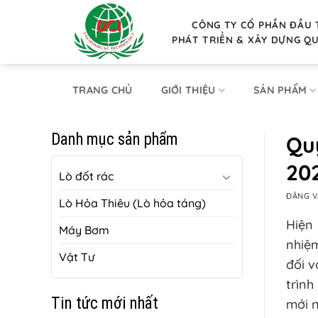
Bỏ
qua
CÔNG TY CỔ PHẦN ĐẦU 
PHÁT TRIỂN & XÂY DỰNG Q
nội
dung
TRANG CHỦ
GIỚI THIỆU
SẢN PHẨM
Danh mục sản phẩm
Qu
20
Lò đốt rác
ĐĂNG 
Lò Hỏa Thiêu (Lò hỏa táng)
Hiện 
Máy Bơm
nhiệm
Vật Tư
đối v
trình
Tin tức mới nhất
mới n