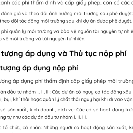
ạnh các phí thẩm định và cấp giấy phép, còn có các ch
 đánh giá và theo dõi ảnh hưởng môi trường sau phê duyệt: 
theo dõi tác động môi trường sau khi dự án được phê duyệt.
 phí quản lý môi trường và bảo vệ nguồn tài nguyên tự nhiê
 vệ môi trường và tài nguyên tự nhiên.
 tượng áp dụng và Thủ tục nộp phí
 tượng áp dụng nộp phí
ượng áp dụng phí thẩm định cấp giấy phép môi trườ
án đầu tư nhóm I, II, III: Các dự án có nguy cơ tác động x
i, bụi, khí thải hoặc quản lý chất thải nguy hại khi đi vào vận
sở sản xuất, kinh doanh, dịch vụ: Các cơ sở hoạt động trư
ng tự như các dự án đầu tư nhóm I, II, III.
 tổ chức, cá nhân: Những người có hoạt động sản xuất, ki