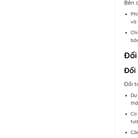
Bên c
Phí
và 
Chi
bảo
Đối
Đối
Đối t
Dự 
thả
Cơ 
tươ
Các