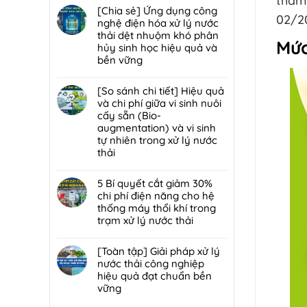
thẩm
trạm
đáp
hại:
có
[Chia sẻ] Ứng dụng công
trung
7
02/2
Ép
bình
nghệ điện hóa xử lý nước
chuyển
lỗi
bùn
luận
thải dệt nhuộm khó phân
rác
phổ
Mức
khung
ở
hủy sinh học hiệu quả và
hiệu
biến
bản
[Chia
bền vững
quả,
khiến
hay
sẻ]
đạt
lò
Không
ép
Chiến
chuẩn
đốt
có
[So sánh chi tiết] Hiệu quả
bùn
lược
2026
rác
bình
và chi phí giữa vi sinh nuôi
ly
tái
nhanh
luận
cấy sẵn (Bio-
tâm
sử
hỏng
ở
augmentation) và vi sinh
tối
dụng
và
[Chia
tự nhiên trong xử lý nước
ưu
80%
cách
sẻ]
thải
hơn
nước
bảo
Ứng
cho
thải
Không
trì
dụng
nhà
sau
có
5 Bí quyết cắt giảm 30%
định
công
máy
xử
bình
chi phí điện năng cho hệ
kỳ
nghệ
quy
lý:
luận
thống máy thổi khí trong
từ
điện
mô
Giải
ở
trạm xử lý nước thải
chuyên
hóa
vừa?
pháp
[So
gia
xử
Không
tuần
sánh
DCI
lý
có
[Toàn tập] Giải pháp xử lý
hoàn
chi
nước
bình
nước thải công nghiệp
nước
tiết]
thải
luận
hiệu quả đạt chuẩn bền
bền
Hiệu
dệt
ở
vững
vững
quả
nhuộm
5
đạt
và
Không