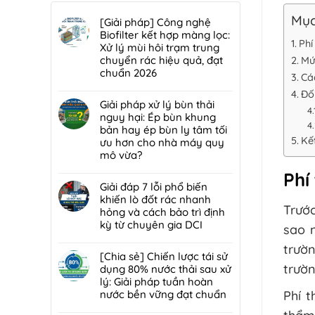
Mục
[Giải pháp] Công nghệ
Biofilter kết hợp màng lọc:
Phí
Xử lý mùi hôi trạm trung
chuyển rác hiệu quả, đạt
Mứ
chuẩn 2026
Cá
Không
Đố
có
Giải pháp xử lý bùn thải
bình
nguy hại: Ép bùn khung
luận
bản hay ép bùn ly tâm tối
ở
Kế
ưu hơn cho nhà máy quy
[Giải
mô vừa?
pháp]
Không
Phí
Công
có
Giải đáp 7 lỗi phổ biến
nghệ
bình
khiến lò đốt rác nhanh
Biofilter
Trước
luận
hỏng và cách bảo trì định
kết
ở
kỳ từ chuyên gia DCI
hợp
sao 
Giải
màng
Không
pháp
trườn
lọc:
có
[Chia sẻ] Chiến lược tái sử
xử
Xử
bình
trườn
dụng 80% nước thải sau xử
lý
lý
luận
lý: Giải pháp tuần hoàn
bùn
mùi
ở
nước bền vững đạt chuẩn
Phí 
thải
hôi
Giải
nguy
Không