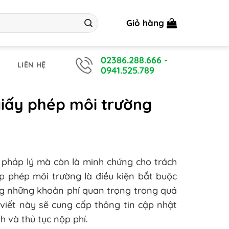
Giỏ hàng
02386.288.666
-
LIÊN HỆ
0941.525.789
giấy phép môi trường
 pháp lý mà còn là minh chứng cho trách
ấp phép môi trường là điều kiện bắt buộc
ong những khoản phí quan trọng trong quá
i viết này sẽ cung cấp thông tin cập nhật
h và thủ tục nộp phí.