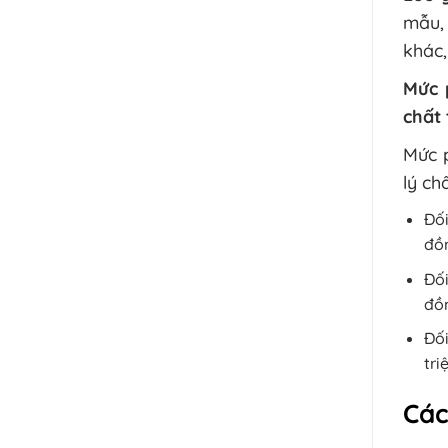
mẫu, 
khác,
Mức 
chất 
Mức p
lý ch
Đối
đồ
Đối
đồ
Đối
tri
Các