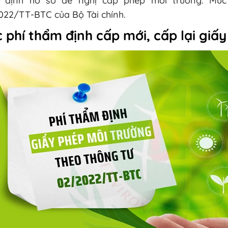
 định hồ sơ đề nghị cấp phép môi trường. Mức
022/TT-BTC của Bộ Tài chính.
 phí thẩm định cấp mới, cấp lại giấ