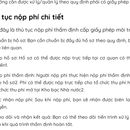
ờng cần được xử lý/quản lý theo quy định phải có giấy phép
tục nộp phí chi tiết
đây là thủ tục nộp phí thẩm định cấp giấy phép môi tr
ẩn bị hồ sơ: Bạn cần chuẩn bị đầy đủ hồ sơ theo quy định,
u liên quan.
p hồ sơ: Hồ sơ có thể được nộp trực tiếp tại cơ quan có 
ến1.
 phí thẩm định: Người nộp phí thực hiện nộp phí thẩm định 
 hồ sơ2. Phí có thể được nộp trực tiếp cho tổ chức thu phí
chức thu phí mở tại Kho bạc Nhà nước2.
c nhận nộp phí: Sau khi nộp phí, bạn sẽ nhận được biên l
yền.
o dõi và nhận kết quả: Bạn có thể theo dõi tiến trình xử 
 khi quá trình thẩm định hoàn tất.