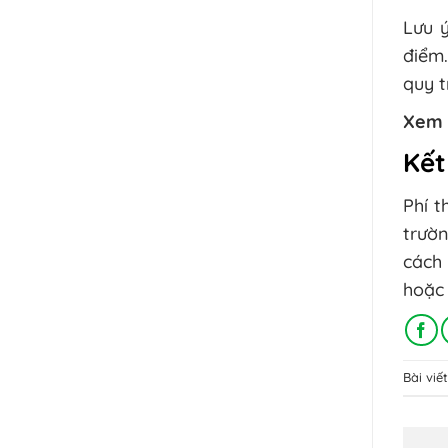
Lưu 
điểm
quy t
Xem 
Kết
Phí 
trườn
cách 
hoặc 
Bài vi