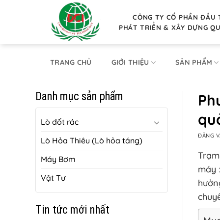
Bỏ
qua
CÔNG TY CỔ PHẦN ĐẦU 
PHÁT TRIỂN & XÂY DỰNG Q
nội
dung
TRANG CHỦ
GIỚI THIỆU
SẢN PHẨM
Danh mục sản phẩm
Ph
qu
Lò đốt rác
ĐĂNG 
Lò Hỏa Thiêu (Lò hỏa táng)
Trạm 
Máy Bơm
máy x
Vật Tư
hưởng
chuyể
Tin tức mới nhất