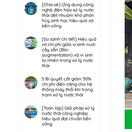
trạm
đáp
hại:
có
[Chia sẻ] Ứng dụng công
trung
7
Ép
bình
nghệ điện hóa xử lý nước
chuyển
lỗi
bùn
luận
thải dệt nhuộm khó phân
rác
phổ
khung
ở
hủy sinh học hiệu quả và
hiệu
biến
bản
[Chia
bền vững
quả,
khiến
hay
sẻ]
đạt
lò
Không
ép
Chiến
chuẩn
đốt
có
[So sánh chi tiết] Hiệu quả
bùn
lược
2026
rác
bình
và chi phí giữa vi sinh nuôi
ly
tái
nhanh
luận
cấy sẵn (Bio-
tâm
sử
hỏng
ở
augmentation) và vi sinh
tối
dụng
và
[Chia
tự nhiên trong xử lý nước
ưu
80%
cách
sẻ]
thải
hơn
nước
bảo
Ứng
cho
thải
Không
trì
dụng
nhà
sau
có
5 Bí quyết cắt giảm 30%
định
công
máy
xử
bình
chi phí điện năng cho hệ
kỳ
nghệ
quy
lý:
luận
thống máy thổi khí trong
từ
điện
mô
Giải
ở
trạm xử lý nước thải
chuyên
hóa
vừa?
pháp
[So
gia
xử
Không
tuần
sánh
DCI
lý
có
[Toàn tập] Giải pháp xử lý
hoàn
chi
nước
bình
nước thải công nghiệp
nước
tiết]
thải
luận
hiệu quả đạt chuẩn bền
bền
Hiệu
dệt
ở
vững
vững
quả
nhuộm
5
đạt
và
Không