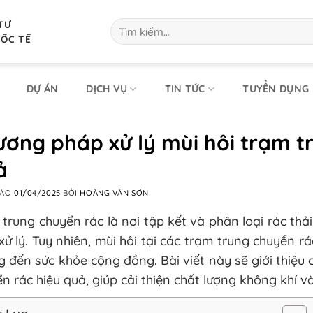
TƯ
Tìm
kiếm:
UỐC TẾ
DỰ ÁN
DỊCH VỤ
TIN TỨC
TUYỂN DỤNG
ương pháp xử lý mùi hôi trạm t
ả
VÀO
01/04/2025
BỞI
HOÀNG VĂN SƠN
trung chuyển rác là nơi tập kết và phân loại rác thả
ử lý. Tuy nhiên, mùi hôi tại các trạm trung chuyển 
 đến sức khỏe cộng đồng. Bài viết này sẽ giới thiệu
n rác hiệu quả, giúp cải thiện chất lượng không khí 