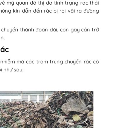
ẻ mỹ quan đô thị do tình trạng rác thải
thùng kín dẫn đến rác bị rơi vãi ra đường
di chuyển thành đoàn dài, còn gây cản trở
n.
rác
 nhiễm mà các trạm trung chuyển rác có
i như sau: