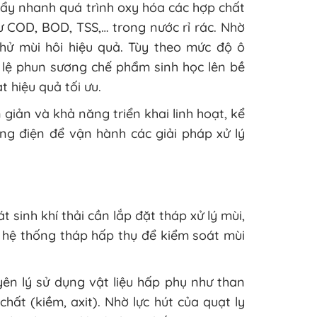
đẩy nhanh quá trình oxy hóa các hợp chất
 COD, BOD, TSS,… trong nước rỉ rác. Nhờ
 khử mùi hôi hiệu quả. Tùy theo mức độ ô
ỷ lệ phun sương chế phẩm sinh học lên bề
t hiệu quả tối ưu.
giản và khả năng triển khai linh hoạt, kể
hống điện để vận hành các giải pháp xử lý
sinh khí thải cần lắp đặt tháp xử lý mùi,
 hệ thống tháp hấp thụ để kiểm soát mùi
yên lý sử dụng vật liệu hấp phụ như than
 chất (kiềm, axit). Nhờ lực hút của quạt ly