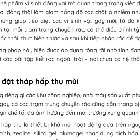
hế phẩm vi sinh đóng vai trò quan trọng trong việc 
ơ, đồng thời làm giảm nồng độ các chất ô nhiễm như
húng giúp tiêu diệt các vi sinh vật gây mùi, từ đó
 tại mỗi trạm trung chuyển rác, có thể điều chỉnh t
ác thải, thực hiện trước và sau khi tiếp nhận rác để đạ
g pháp này hiện được áp dụng rộng rãi nhờ tính đơn 
i các bãi tập kết rác ngoài trời – nơi chưa có hệ t
 đặt tháp hấp thụ mùi
 riêng gì các khu công nghiệp, nhà máy sản xuất phát 
gay cả các trạm trung chuyển rác cũng cần trang bị
hạn chế tối đa ảnh hưởng đến môi trường xung quanh.
hấp thụ là thiết bị khử mùi hoạt động dựa trên ngu
tính, zeolite, silica gel, alumogel hoặc dung dịch hóa