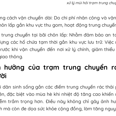
xử lý mùi hôi trạm trung chu
g cách vận chuyển dài: Do chi phí nhân công và vận 
hôn lấp gần khu vực thu gom, hoạt động trung chuyển
trung chuyển tại bãi chôn lấp: Nhằm đảm bảo an toà
ựng các hố chứa tạm thời gần khu vực lưu trữ. Việc
rước khi vận chuyển đến nơi xử lý chính, giảm thiểu
iao thông.
 hưởng của trạm trung chuyển r
ời
 dân sinh sống gần các điểm trung chuyển rác thải 
ên, đặc biệt vào mùa hè khi nhiệt độ tăng cao khiến
iễm trầm trọng hơn. Điều này không chỉ gây ảnh h
h mà còn đe dọa sức khỏe cộng đồng, làm tăng nguy