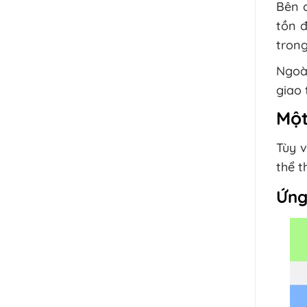
Bên c
tồn đ
trong
Ngoài
giao 
Một
Tùy 
thể t
Ứng