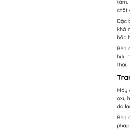
tâm, 
chất 
Đặc b
khả n
bão h
Bên c
hữu 
thái.
Tra
Máy o
oxy h
đó là
Bên 
pháp