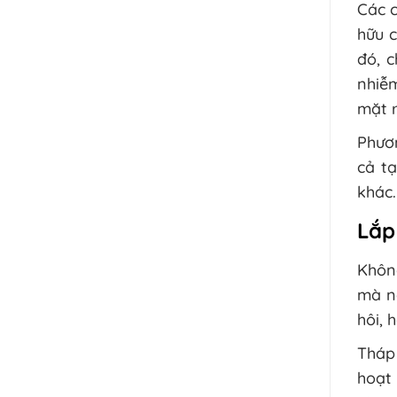
Các c
hữu c
đó, c
nhiễm
mặt r
Phươn
cả tạ
khác.
Lắp
Không
mà n
hôi, 
Tháp 
hoạt 