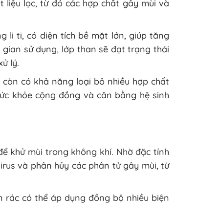
t liệu lọc, từ đó các hợp chất gây mùi và
 li ti, có diện tích bề mặt lớn, giúp tăng
gian sử dụng, lớp than sẽ đạt trạng thái
ử lý.
 còn có khả năng loại bỏ nhiều hợp chất
sức khỏe cộng đồng và cân bằng hệ sinh
để khử mùi trong không khí. Nhờ đặc tính
virus và phân hủy các phân tử gây mùi, từ
 rác có thể áp dụng đồng bộ nhiều biện