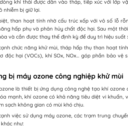
dòng khí thải được dẫn vào tháp, tiếp xúc với lớp vậ
ô nhiễm bị giữ lại.
iệt, than hoạt tính nhờ cấu trúc xốp với vô số lỗ rỗng
ăng hấp phụ và phân hủy chất độc hại. Sau một thời 
òa và cần được thay thế định kỳ để duy trì hiệu suất x
ạnh chức năng khử mùi, tháp hấp thụ than hoạt tính
cơ độc hại (VOCs), khí SOx, NOx… góp phần bảo vệ 
ng bị máy ozone công nghiệp khử mùi
zone là thiết bị ứng dụng công nghệ tạo khí ozone 
óa mạnh, khí ozone có khả năng tiêu diệt vi khuẩn, 
m sạch không gian có mùi khó chịu.
cạnh việc sử dụng máy ozone, các trạm trung chuyển
 khác như: