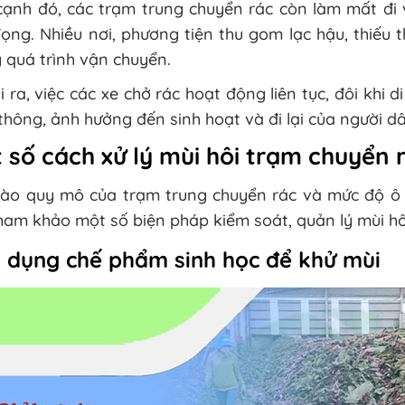
ạnh đó, các trạm trung chuyển rác còn làm mất đi v
ọng. Nhiều nơi, phương tiện thu gom lạc hậu, thiếu 
 quá trình vận chuyển.
 ra, việc các xe chở rác hoạt động liên tục, đôi khi 
thông, ảnh hưởng đến sinh hoạt và đi lại của người dâ
 số cách xử lý mùi hôi trạm chuyển 
vào quy mô của trạm trung chuyển rác và mức độ ô
ham khảo một số biện pháp kiểm soát, quản lý mùi hô
 dụng chế phẩm sinh học để khử mùi