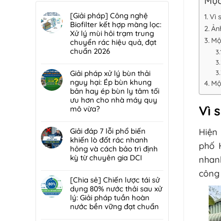
Mục
[Giải pháp] Công nghệ
Vì 
Biofilter kết hợp màng lọc:
Ản
Xử lý mùi hôi trạm trung
Mộ
chuyển rác hiệu quả, đạt
chuẩn 2026
Không
có
Giải pháp xử lý bùn thải
bình
nguy hại: Ép bùn khung
Mộ
luận
bản hay ép bùn ly tâm tối
ở
ưu hơn cho nhà máy quy
[Giải
Vì 
mô vừa?
pháp]
Không
Công
có
Giải đáp 7 lỗi phổ biến
Hiện 
nghệ
bình
khiến lò đốt rác nhanh
Biofilter
phố 
luận
hỏng và cách bảo trì định
kết
ở
kỳ từ chuyên gia DCI
nhanh
hợp
Giải
màng
Không
công 
pháp
lọc:
có
[Chia sẻ] Chiến lược tái sử
xử
Xử
bình
dụng 80% nước thải sau xử
lý
lý
luận
lý: Giải pháp tuần hoàn
bùn
mùi
ở
nước bền vững đạt chuẩn
thải
hôi
Giải
nguy
Không