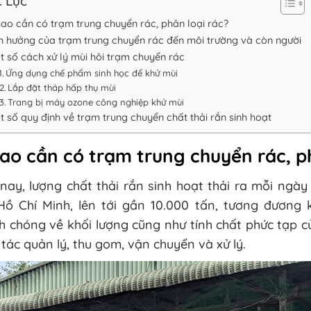
 Lục
sao cần có trạm trung chuyển rác, phân loại rác?
h hưởng của trạm trung chuyển rác đến môi trường và còn người
t số cách xử lý mùi hôi trạm chuyển rác
Ứng dụng chế phẩm sinh học để khử mùi
Lắp đặt tháp hấp thụ mùi
Trang bị máy ozone công nghiệp khử mùi
t số quy định về trạm trung chuyển chất thải rắn sinh hoạt
sao cần có trạm trung chuyển rác, p
nay, lượng chất thải rắn sinh hoạt thải ra mỗi ngày
Hồ Chí Minh, lên tới gần 10.000 tấn, tương đương
 chóng về khối lượng cũng như tính chất phức tạp c
tác quản lý, thu gom, vận chuyển và xử lý.