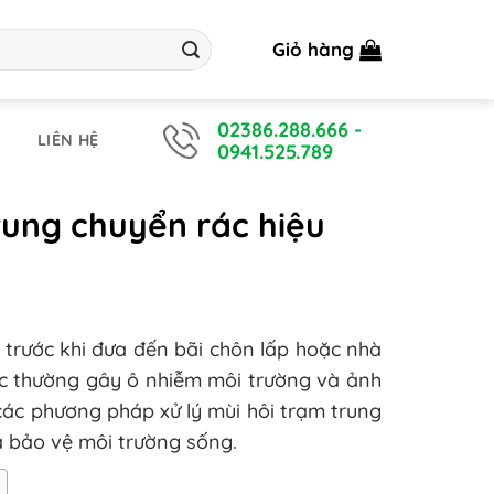
Giỏ hàng
02386.288.666
-
LIÊN HỆ
0941.525.789
rung chuyển rác hiệu
i trước khi đưa đến bãi chôn lấp hoặc nhà
rác thường gây ô nhiễm môi trường và ảnh
 các phương pháp xử lý mùi hôi trạm trung
và bảo vệ môi trường sống.