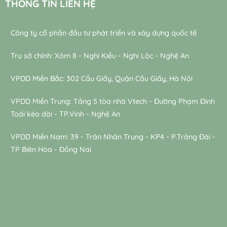
THÔNG TIN LIÊN HỆ
Công ty cổ phần đầu tư phát triển và xây dựng quốc tế
Trụ sở chính: Xóm 8 - Nghi Kiều - Nghi Lộc - Nghệ An
VPDD Miền Bắc: 302 Cầu Giấy, Quận Cầu Giấy, Hà Nội
VPDD Miền Trung: Tầng 5 tòa nhà Vtech - Đường Phạm Đình
Toái kéo dài - TP.Vinh - Nghệ An
VPDD Miền Nam: 39 - Trân Nhân Trung - KP4 - P.Trảng Đài -
TP Biên Hòa - Đồng Nai