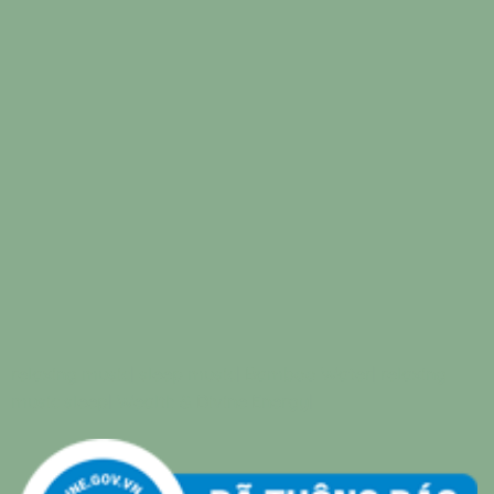
relaxing music
|
sleep music
|
Bamboo Water
|
relaxing
music sleep
|
Wealth & Divine Energy
|