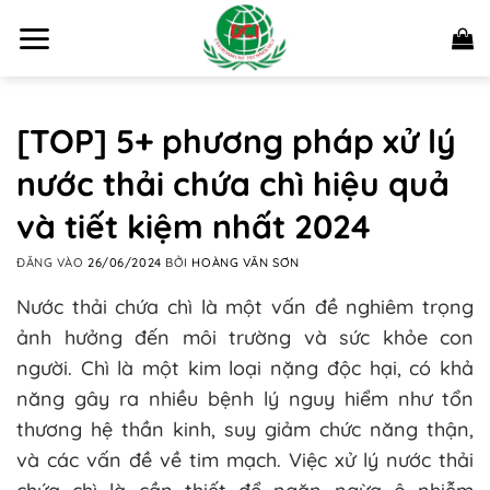
Bỏ
qua
nội
dung
[TOP] 5+ phương pháp xử lý
nước thải chứa chì hiệu quả
và tiết kiệm nhất 2024
ĐĂNG VÀO
26/06/2024
BỞI
HOÀNG VĂN SƠN
Nước thải chứa chì là một vấn đề nghiêm trọng
ảnh hưởng đến môi trường và sức khỏe con
người. Chì là một kim loại nặng độc hại, có khả
năng gây ra nhiều bệnh lý nguy hiểm như tổn
thương hệ thần kinh, suy giảm chức năng thận,
và các vấn đề về tim mạch. Việc xử lý nước thải