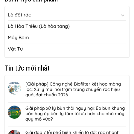
Lò đốt rác
Lò Hỏa Thiêu (Lò hỏa táng)
Máy Bơm
Vật Tư
Tin tức mới nhất
[Giải pháp] Công nghệ Biofilter kết hợp màng
lọc: Xử lý mùi hôi trạm trung chuyển rác hiệu
quả, đạt chuẩn 2026
Không
có
Giải pháp xử lý bùn thải nguy hại: Ép bùn khung
bình
bản hay ép bùn ly tâm tối ưu hơn cho nhà máy
luận
quy mô vừa?
ở
Không
[Giải
có
Giải đáp 7 lỗi phổ biến khiến lò đốt rác nhanh
pháp]