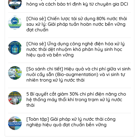
bình
hỏng và cách bảo trì định kỳ từ chuyên gia DCI
Công
luận
nghệ
Không
ở
Biofilter
có
[Chia sẻ] Chiến lược tái sử dụng 80% nước thải
Giải
kết
bình
sau xử lý: Giải pháp tuần hoàn nước bền vững
pháp
hợp
luận
đạt chuẩn
xử
màng
ở
lý
Không
lọc:
Giải
bùn
có
[Chia sẻ] Ứng dụng công nghệ điện hóa xử lý
Xử
đáp
thải
bình
nước thải dệt nhuộm khó phân hủy sinh học
lý
7
nguy
luận
hiệu quả và bền vững
mùi
lỗi
hại:
ở
hôi
phổ
Không
Ép
[Chia
trạm
biến
có
[So sánh chi tiết] Hiệu quả và chi phí giữa vi sinh
bùn
sẻ]
trung
khiến
bình
nuôi cấy sẵn (Bio-augmentation) và vi sinh tự
khung
Chiến
chuyển
lò
luận
nhiên trong xử lý nước thải
bản
lược
rác
đốt
ở
hay
tái
Không
hiệu
rác
[Chia
ép
sử
có
5 Bí quyết cắt giảm 30% chi phí điện năng cho
quả,
nhanh
sẻ]
bùn
dụng
bình
hệ thống máy thổi khí trong trạm xử lý nước
đạt
hỏng
Ứng
ly
80%
luận
thải
chuẩn
và
dụng
tâm
nước
ở
2026
cách
công
Không
tối
thải
[So
bảo
nghệ
có
[Toàn tập] Giải pháp xử lý nước thải công
ưu
sau
sánh
trì
điện
bình
nghiệp hiệu quả đạt chuẩn bền vững
hơn
xử
chi
định
hóa
luận
cho
lý:
tiết]
Không
kỳ
xử
ở
nhà
Giải
Hiệu
có