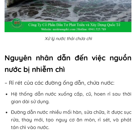
Xử lý nước thải chứa chì
Nguyên nhân dẫn đến việc nguồn
nước bị nhiễm chì
– Rỉ rét của các đường ống dẫn, chứa nước:
Hệ thống dẫn nước xuống cấp, cũ, hoen rỉ sau thời
gian dài sử dụng.
Đường dẫn nước nhiều mối hàn, sửa chữa, ít được sục
rửa, thay mới, tạo nguy cơ ăn mòn, rỉ sét, và phát
tán chì vào nước.