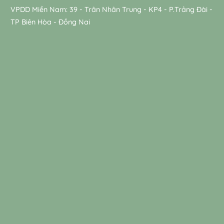
VPDD Miền Nam: 39 - Trân Nhân Trung - KP4 - P.Trảng Đài -
TP Biên Hòa - Đồng Nai