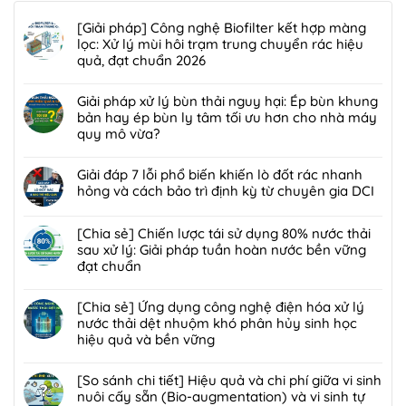
[Giải pháp] Công nghệ Biofilter kết hợp màng
lọc: Xử lý mùi hôi trạm trung chuyển rác hiệu
quả, đạt chuẩn 2026
Không
có
Giải pháp xử lý bùn thải nguy hại: Ép bùn khung
bình
bản hay ép bùn ly tâm tối ưu hơn cho nhà máy
luận
quy mô vừa?
ở
Không
[Giải
có
Giải đáp 7 lỗi phổ biến khiến lò đốt rác nhanh
pháp]
bình
hỏng và cách bảo trì định kỳ từ chuyên gia DCI
Công
luận
nghệ
Không
ở
Biofilter
có
[Chia sẻ] Chiến lược tái sử dụng 80% nước thải
Giải
kết
bình
sau xử lý: Giải pháp tuần hoàn nước bền vững
pháp
hợp
luận
đạt chuẩn
xử
màng
ở
lý
Không
lọc:
Giải
bùn
có
[Chia sẻ] Ứng dụng công nghệ điện hóa xử lý
Xử
đáp
thải
bình
nước thải dệt nhuộm khó phân hủy sinh học
lý
7
nguy
luận
hiệu quả và bền vững
mùi
lỗi
hại:
ở
hôi
phổ
Không
Ép
[Chia
trạm
biến
có
[So sánh chi tiết] Hiệu quả và chi phí giữa vi sinh
bùn
sẻ]
trung
khiến
bình
nuôi cấy sẵn (Bio-augmentation) và vi sinh tự
khung
Chiến