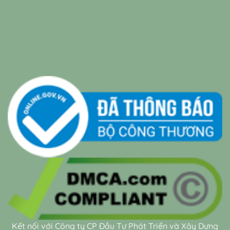
relaxing music
|
sleep music
|
Bamboo Water
|
relaxing
music sleep
|
Wealth & Divine Energy
|
Kết nối với Công ty CP Đầu Tư Phát Triển và Xây Dựng