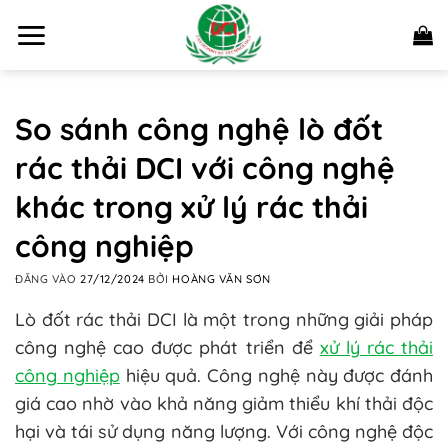
Bỏ
qua
nội
dung
So sánh công nghệ lò đốt
rác thải DCI với công nghệ
khác trong xử lý rác thải
công nghiệp
ĐĂNG VÀO
27/12/2024
BỞI
HOÀNG VĂN SƠN
Lò đốt rác thải DCI là một trong những giải pháp
công nghệ cao được phát triển để
xử lý rác thải
công nghiệp
hiệu quả. Công nghệ này được đánh
giá cao nhờ vào khả năng giảm thiểu khí thải độc
hại và tái sử dụng năng lượng. Với công nghệ độc