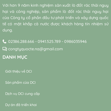
vững
thổi
sinh
quả
Với hơn 9 năm kinh nghiệm sản xuất lò đốt rác thải nguy
khí
tự
đạt
trong
hại và công nghiệp, sản phẩm lò đốt rác thải nguy hại
nhiên
chuẩn
trạm
trong
bền
của Công ty cổ phần đầu tư phát triển và xây dựng quốc
xử
xử
vững
lý
tế có mặt khắp cả nước được khách hàng tín nhiệm sử
lý
nước
dụng.
nước
thải
thải
02386.288.666 - 0941.525.789 - 0986035946
congtyquocte.na@gmail.com
DANH MỤC
Giới thiệu về DCI
Sản phẩm của DCI
Dịch vụ DCI cung cấp
Dự án đã triển khai