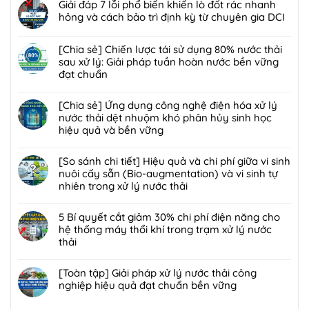
có
Giải đáp 7 lỗi phổ biến khiến lò đốt rác nhanh
pháp]
bình
hỏng và cách bảo trì định kỳ từ chuyên gia DCI
Công
luận
nghệ
Không
ở
Biofilter
có
[Chia sẻ] Chiến lược tái sử dụng 80% nước thải
Giải
kết
bình
sau xử lý: Giải pháp tuần hoàn nước bền vững
pháp
hợp
luận
đạt chuẩn
xử
màng
ở
lý
Không
lọc:
Giải
bùn
có
[Chia sẻ] Ứng dụng công nghệ điện hóa xử lý
Xử
đáp
thải
bình
nước thải dệt nhuộm khó phân hủy sinh học
lý
7
nguy
luận
hiệu quả và bền vững
mùi
lỗi
hại:
ở
hôi
phổ
Không
Ép
[Chia
trạm
biến
có
[So sánh chi tiết] Hiệu quả và chi phí giữa vi sinh
bùn
sẻ]
trung
khiến
bình
nuôi cấy sẵn (Bio-augmentation) và vi sinh tự
khung
Chiến
chuyển
lò
luận
nhiên trong xử lý nước thải
bản
lược
rác
đốt
ở
hay
tái
Không
hiệu
rác
[Chia
ép
sử
có
5 Bí quyết cắt giảm 30% chi phí điện năng cho
quả,
nhanh
sẻ]
bùn
dụng
bình
hệ thống máy thổi khí trong trạm xử lý nước
đạt
hỏng
Ứng
ly
80%
luận
thải
chuẩn
và
dụng
tâm
nước
ở
2026
cách
công
Không
tối
thải
[So
bảo
nghệ
có
[Toàn tập] Giải pháp xử lý nước thải công
ưu
sau
sánh
trì
điện
bình
nghiệp hiệu quả đạt chuẩn bền vững
hơn
xử
chi
định
hóa
luận
cho
lý:
tiết]
Không
kỳ
xử
ở