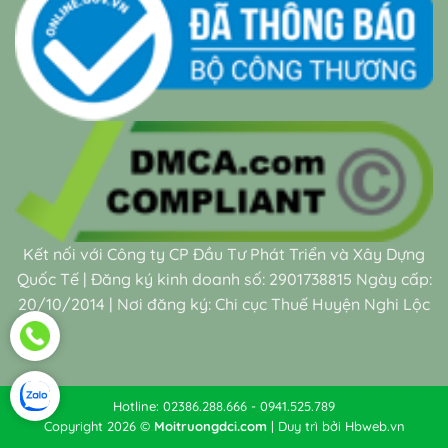
Kết nối với Công ty CP Đầu Tư Phát Triển và Xây Dựng
Quốc Tế | Đăng ký kinh doanh số: 2901738815 Ngày cấp:
20/10/2014 | Nơi đăng ký: Chi cục Thuế Huyện Nghi Lộc
Hotline: 02386.288.666 - 0941.525.789
Copyright 2026 ©
Moitruongdci.com
| Duy trì bởi
Hbweb.vn