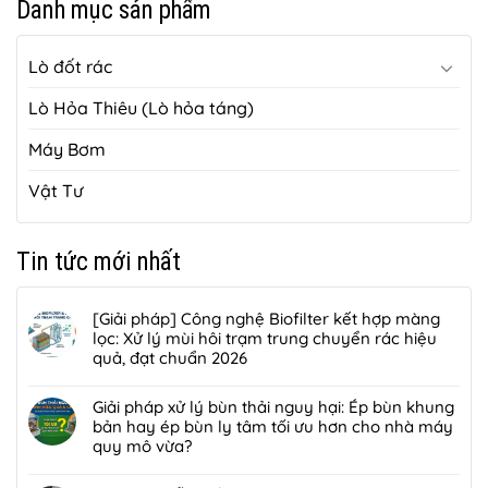
Danh mục sản phẩm
Lò đốt rác
Lò Hỏa Thiêu (Lò hỏa táng)
Máy Bơm
Vật Tư
Tin tức mới nhất
[Giải pháp] Công nghệ Biofilter kết hợp màng
lọc: Xử lý mùi hôi trạm trung chuyển rác hiệu
quả, đạt chuẩn 2026
Không
có
Giải pháp xử lý bùn thải nguy hại: Ép bùn khung
bình
bản hay ép bùn ly tâm tối ưu hơn cho nhà máy
luận
quy mô vừa?
ở
Không
[Giải