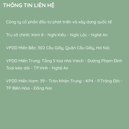
THÔNG TIN LIÊN HỆ
Công ty cổ phần đầu tư phát triển và xây dựng quốc tế
Trụ sở chính: Xóm 8 - Nghi Kiều - Nghi Lộc - Nghệ An
VPDD Miền Bắc: 302 Cầu Giấy, Quận Cầu Giấy, Hà Nội
VPDD Miền Trung: Tầng 5 tòa nhà Vtech - Đường Phạm Đình
Toái kéo dài - TP.Vinh - Nghệ An
VPDD Miền Nam: 39 - Trân Nhân Trung - KP4 - P.Trảng Đài -
TP Biên Hòa - Đồng Nai