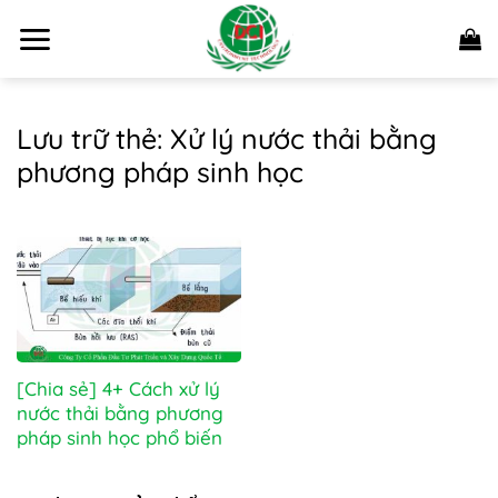
Bỏ
qua
nội
dung
Lưu trữ thẻ:
Xử lý nước thải bằng
phương pháp sinh học
[Chia sẻ] 4+ Cách xử lý
nước thải bằng phương
pháp sinh học phổ biến