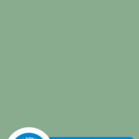
relaxing music
|
sleep music
|
Bamboo Water
|
relaxing
music sleep
|
Wealth & Divine Energy
|