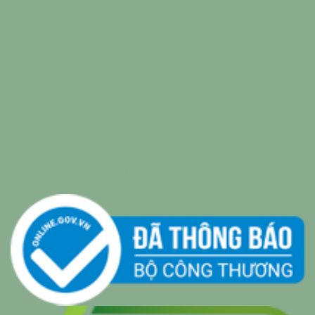
relaxing music
|
sleep music
|
Bamboo Water
|
relaxing
music sleep
|
Wealth & Divine Energy
|