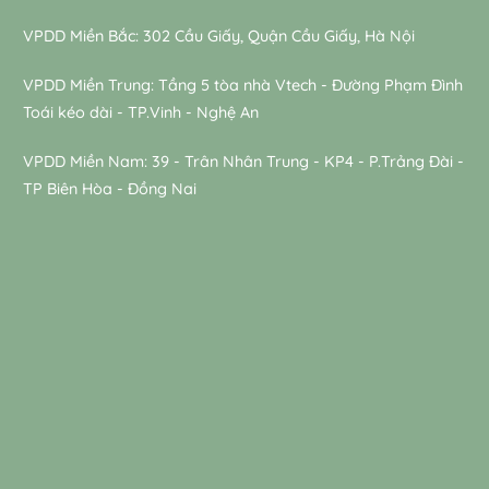
VPDD Miền Bắc: 302 Cầu Giấy, Quận Cầu Giấy, Hà Nội
VPDD Miền Trung: Tầng 5 tòa nhà Vtech - Đường Phạm Đình
Toái kéo dài - TP.Vinh - Nghệ An
VPDD Miền Nam: 39 - Trân Nhân Trung - KP4 - P.Trảng Đài -
TP Biên Hòa - Đồng Nai