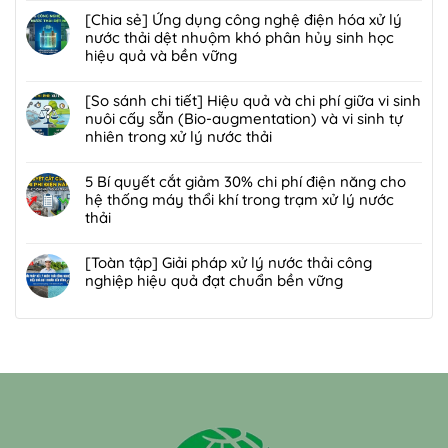
lọc:
Giải
bùn
có
[Chia sẻ] Ứng dụng công nghệ điện hóa xử lý
Xử
đáp
thải
bình
nước thải dệt nhuộm khó phân hủy sinh học
lý
7
nguy
luận
hiệu quả và bền vững
mùi
lỗi
hại:
ở
hôi
phổ
Không
Ép
[Chia
trạm
biến
có
[So sánh chi tiết] Hiệu quả và chi phí giữa vi sinh
bùn
sẻ]
trung
khiến
bình
nuôi cấy sẵn (Bio-augmentation) và vi sinh tự
khung
Chiến
chuyển
lò
luận
nhiên trong xử lý nước thải
bản
lược
rác
đốt
ở
hay
tái
Không
hiệu
rác
[Chia
ép
sử
có
5 Bí quyết cắt giảm 30% chi phí điện năng cho
quả,
nhanh
sẻ]
bùn
dụng
bình
hệ thống máy thổi khí trong trạm xử lý nước
đạt
hỏng
Ứng
ly
80%
luận
thải
chuẩn
và
dụng
tâm
nước
ở
2026
cách
công
Không
tối
thải
[So
bảo
nghệ
có
[Toàn tập] Giải pháp xử lý nước thải công
ưu
sau
sánh
trì
điện
bình
nghiệp hiệu quả đạt chuẩn bền vững
hơn
xử
chi
định
hóa
luận
cho
lý:
tiết]
Không
kỳ
xử
ở
nhà
Giải
Hiệu
có
từ
lý
5
máy
pháp
quả
bình
chuyên
nước
Bí
quy
tuần
và
luận
gia
thải
quyết
mô
hoàn
chi
ở
DCI
dệt
cắt
vừa?
nước
phí
[Toàn
nhuộm
giảm
bền
giữa
tập]
khó
30%
vững
vi
Giải
phân
chi
đạt
sinh
pháp