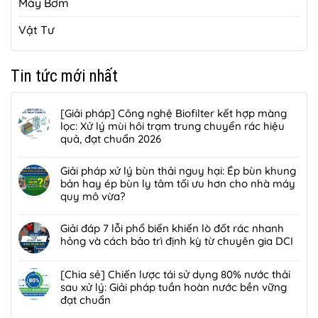
Máy Bơm
Vật Tư
Tin tức mới nhất
[Giải pháp] Công nghệ Biofilter kết hợp màng
lọc: Xử lý mùi hôi trạm trung chuyển rác hiệu
quả, đạt chuẩn 2026
Không
có
Giải pháp xử lý bùn thải nguy hại: Ép bùn khung
bình
bản hay ép bùn ly tâm tối ưu hơn cho nhà máy
luận
quy mô vừa?
ở
Không
[Giải
có
Giải đáp 7 lỗi phổ biến khiến lò đốt rác nhanh
pháp]
bình
hỏng và cách bảo trì định kỳ từ chuyên gia DCI
Công
luận
nghệ
Không
ở
Biofilter
có
[Chia sẻ] Chiến lược tái sử dụng 80% nước thải
Giải
kết
bình
sau xử lý: Giải pháp tuần hoàn nước bền vững
pháp
hợp
luận
đạt chuẩn
xử
màng
ở
lý
Không