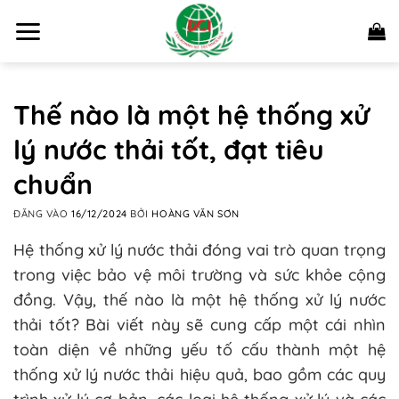
Bỏ
qua
nội
dung
Thế nào là một hệ thống xử
lý nước thải tốt, đạt tiêu
chuẩn
ĐĂNG VÀO
16/12/2024
BỞI
HOÀNG VĂN SƠN
Hệ thống xử lý nước thải đóng vai trò quan trọng
trong việc bảo vệ môi trường và sức khỏe cộng
đồng. Vậy, thế nào là một hệ thống xử lý nước
thải tốt? Bài viết này sẽ cung cấp một cái nhìn
toàn diện về những yếu tố cấu thành một hệ
thống xử lý nước thải hiệu quả, bao gồm các quy