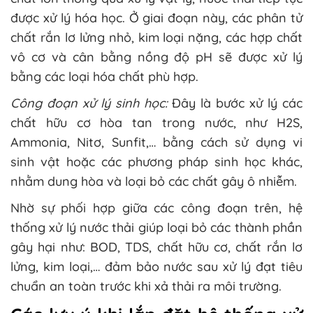
được xử lý hóa học. Ở giai đoạn này, các phân tử
chất rắn lơ lửng nhỏ, kim loại nặng, các hợp chất
vô cơ và cân bằng nồng độ pH sẽ được xử lý
bằng các loại hóa chất phù hợp.
Công đoạn xử lý sinh học:
Đây là bước xử lý các
chất hữu cơ hòa tan trong nước, như H2S,
Ammonia, Nitơ, Sunfit,… bằng cách sử dụng vi
sinh vật hoặc các phương pháp sinh học khác,
nhằm dung hòa và loại bỏ các chất gây ô nhiễm.
Nhờ sự phối hợp giữa các công đoạn trên, hệ
thống xử lý nước thải giúp loại bỏ các thành phần
gây hại như: BOD, TDS, chất hữu cơ, chất rắn lơ
lửng, kim loại,… đảm bảo nước sau xử lý đạt tiêu
chuẩn an toàn trước khi xả thải ra môi trường.