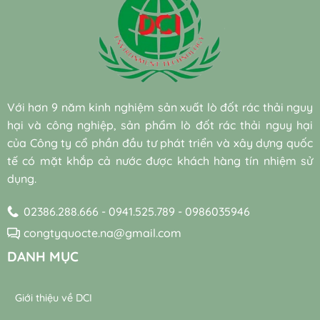
hủy
phí
chuẩn
nuôi
xử
sinh
điện
cấy
lý
học
năng
sẵn
nước
hiệu
cho
(Bio-
thải
quả
hệ
augmentation)
công
và
thống
và
nghiệp
bền
máy
vi
hiệu
vững
thổi
sinh
quả
Với hơn 9 năm kinh nghiệm sản xuất lò đốt rác thải nguy
khí
tự
đạt
trong
hại và công nghiệp, sản phẩm lò đốt rác thải nguy hại
nhiên
chuẩn
trạm
trong
bền
của Công ty cổ phần đầu tư phát triển và xây dựng quốc
xử
xử
vững
lý
tế có mặt khắp cả nước được khách hàng tín nhiệm sử
lý
nước
dụng.
nước
thải
thải
02386.288.666 - 0941.525.789 - 0986035946
congtyquocte.na@gmail.com
DANH MỤC
Giới thiệu về DCI