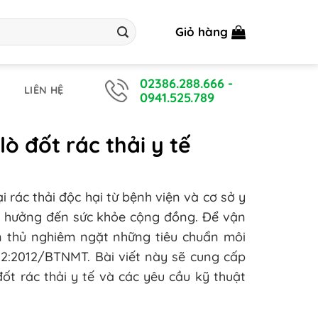
Giỏ hàng
02386.288.666
-
LIÊN HỆ
0941.525.789
ò đốt rác thải y tế
ại rác thải độc hại từ bệnh viện và cơ sở y
 hưởng đến sức khỏe cộng đồng. Để vận
n thủ nghiêm ngặt những tiêu chuẩn môi
2:2012/BTNMT. Bài viết này sẽ cung cấp
đốt rác thải y tế và các yêu cầu kỹ thuật