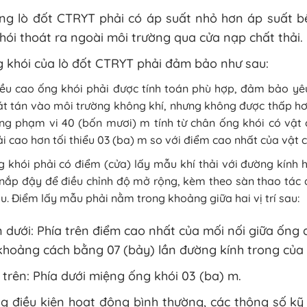
ong lò đốt CTRYT phải có áp suất nhỏ hơn áp suất b
hói thoát ra ngoài môi trường qua cửa nạp chất thải.
 khói của lò đốt CTRYT phải đảm bảo như sau:
ều cao ống khói phải được tính toán phù hợp, đảm bảo yê
t tán vào môi trường không khí, nhưng không được thấp hơn
ng phạm vi 40 (bốn mươi) m tính từ chân ống khói có vật c
i cao hơn tối thiểu 03 (ba) m so với điểm cao nhất của vật 
 khói phải có điểm (cửa) lấy mẫu khí thải với đường kính h
nắp đậy để điều chỉnh độ mở rộng, kèm theo sàn thao tác đ
. Điểm lấy mẫu phải nằm trong khoảng giữa hai vị trí sau:
 dưới: Phía trên điểm cao nhất của mối nối giữa ống d
hoảng cách bằng 07 (bảy) lần đường kính trong của 
trên: Phía dưới miệng ống khói 03 (ba) m.
g điều kiện hoạt động bình thường, các thông số kỹ