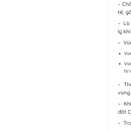
– Chấ
tế, g
– Lò 
lý khí
– Vùn
Vùn
Vùn
từ 
– Thờ
vùng 
– Khí
đốt 
– Tro