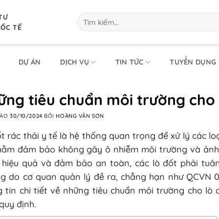
TƯ
Tìm
kiếm:
UỐC TẾ
DỰ ÁN
DỊCH VỤ
TIN TỨC
TUYỂN DỤNG
ng tiêu chuẩn môi trường cho l
VÀO
30/10/2024
BỞI
HOÀNG VĂN SƠN
t rác thải y tế là hệ thống quan trọng để xử lý các lo
nhằm đảm bảo không gây ô nhiễm môi trường và ảnh
 hiệu quả và đảm bảo an toàn, các lò đốt phải tuâ
ng do cơ quan quản lý đề ra, chẳng hạn như QCVN 0
 tin chi tiết về những tiêu chuẩn môi trường cho lò 
quy định.