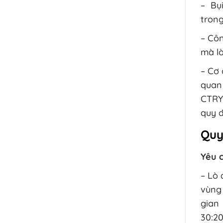
– Bụi
trong
– Côn
mà lò
– Cơ 
quan
CTRYT
quy đ
Quy
Yêu c
– Lò 
vùng 
gian
30:20