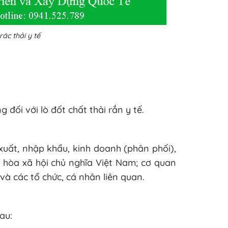
ác thải y tế
đối với lò đốt chất thải rắn y tế.
xuất, nhập khẩu, kinh doanh (phân phối),
g hòa xã hội chủ nghĩa Việt Nam; cơ quan
và các tổ chức, cá nhân liên quan.
au: