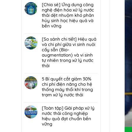
trạm
đáp
hại:
có
[Chia sẻ] Ứng dụng công
trung
7
Ép
bình
nghệ điện hóa xử lý nước
chuyển
lỗi
bùn
luận
thải dệt nhuộm khó phân
rác
phổ
khung
ở
hủy sinh học hiệu quả và
hiệu
biến
bản
[Chia
bền vững
quả,
khiến
hay
sẻ]
đạt
lò
Không
ép
Chiến
chuẩn
đốt
có
[So sánh chi tiết] Hiệu quả
bùn
lược
2026
rác
bình
và chi phí giữa vi sinh nuôi
ly
tái
nhanh
luận
cấy sẵn (Bio-
tâm
sử
hỏng
ở
augmentation) và vi sinh
tối
dụng
và
[Chia
tự nhiên trong xử lý nước
ưu
80%
cách
sẻ]
thải
hơn
nước
bảo
Ứng
cho
thải
Không
trì
dụng
nhà
sau
có
5 Bí quyết cắt giảm 30%
định
công
máy
xử
bình
chi phí điện năng cho hệ
kỳ
nghệ
quy
lý:
luận
thống máy thổi khí trong
từ
điện
mô
Giải
ở
trạm xử lý nước thải
chuyên
hóa
vừa?
pháp
[So
gia
xử
Không
tuần
sánh
DCI
lý
có
[Toàn tập] Giải pháp xử lý
hoàn
chi
nước
bình
nước thải công nghiệp
nước
tiết]
thải
luận
hiệu quả đạt chuẩn bền
bền
Hiệu
dệt
ở
vững
vững
quả
nhuộm
5
đạt
và
Không