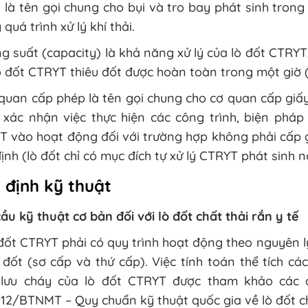
 là tên gọi chung cho bụi và tro bay phát sinh trong q
 quá trình xử lý khí thải.
g suất (capacity) là khả năng xử lý của lò đốt CTRYT,
 đốt CTRYT thiêu đốt được hoàn toàn trong một giờ 
quan cấp phép là tên gọi chung cho cơ quan cấp giấy
 xác nhận việc thực hiện các công trình, biện pháp
 vào hoạt động đối với trường hợp không phải cấp g
ịnh (lò đốt chỉ có mục đích tự xử lý CTRYT phát sinh n
 định kỹ thuật
ầu kỹ thuật cơ bản đối với lò đốt chất thải rắn y tế
đốt CTRYT phải có quy trình hoạt động theo nguyên lý 
đốt (sơ cấp và thứ cấp). Việc tính toán thể tích c
 lưu cháy của lò đốt CTRYT được tham khảo các 
12/BTNMT – Quy chuẩn kỹ thuật quốc gia về lò đốt ch