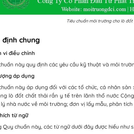
Tiêu chuẩn môi trường cho lò đốt r
 định chung
vi điều chỉnh
huẩn này quy định các yêu cầu kỹ thuật và môi trường 
tượng áp dụng
huẩn này áp dụng đối với các tổ chức, cá nhân sản 
ng lò đốt chất thải rắn y tế trên lãnh thổ nước Cộn
lý nhà nước về môi trường; đơn vị lấy mẫu, phân tích 
thích từ ngữ
 Quy chuẩn này, các từ ngữ dưới đây được hiểu như s