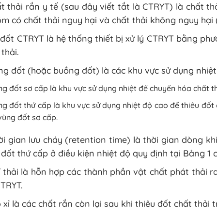
t thải rắn y tế (sau đây viết tắt là CTRYT) là chất t
ồm có chất thải nguy hại và chất thải không nguy hại 
đốt CTRYT là hệ thống thiết bị xử lý CTRYT bằng ph
 thải.
g đốt (hoặc buồng đốt) là các khu vực sử dụng nhiệt
g đốt sơ cấp là khu vực sử dụng nhiệt để chuyển hóa chất thải
g đốt thứ cấp là khu vực sử dụng nhiệt độ cao để thiêu đố
vùng đốt sơ cấp.
i gian lưu cháy (retention time) là thời gian dòng k
đốt thứ cấp ở điều kiện nhiệt độ quy định tại Bảng 1
 thải là hỗn hợp các thành phần vật chất phát thải r
CTRYT.
 xỉ là các chất rắn còn lại sau khi thiêu đốt chất thải