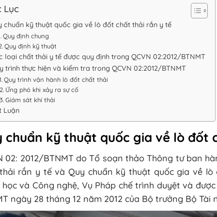
 Lục
 chuẩn kỹ thuật quốc gia về lò đốt chất thải rắn y tế
Quy định chung
Quy định kỹ thuật
c loại chất thải y tế được quy định trong QCVN 02:2012/BTNMT
y trình thực hiện và kiểm tra trong QCVN 02:2012/BTNMT
Quy trình vận hành lò đốt chất thải
Ứng phó khi xảy ra sự cố
Giám sát khí thải
t Luận
 chuẩn kỹ thuật quốc gia về lò đốt c
 02: 2012/BTNMT do Tổ soạn thảo Thông tư ban hành
thải rắn y tế và Quy chuẩn kỹ thuật quốc gia về lò
 học và Công nghệ, Vụ Pháp chế trình duyệt và được
T ngày 28 tháng 12 năm 2012 của Bộ trưởng Bộ Tài n