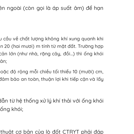
ên ngoài (còn gọi là áp suất âm) để hạn
u cầu về chất lượng không khí xung quanh khi
 20 (hai mươi) m tính từ mặt đất. Trường hợp
ản lớn (như nhà, rặng cây, đồi…) thì ống khói
cản;
oặc độ rộng mỗi chiều tối thiểu 10 (mười) cm,
ảm bảo an toàn, thuận lợi khi tiếp cận và lấy
ẫn từ hệ thống xử lý khí thải với ống khói
ống khói;
 thuật cơ bản của lò đốt CTRYT phải đáp