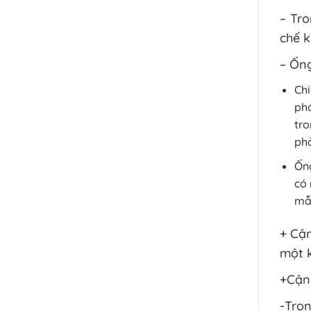
– Tr
chế k
– Ống
Chi
phá
tro
phả
Ống
có 
mẫu
+ Cận
một k
+Cận 
-Tron