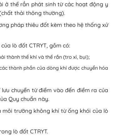
hải ở thể rắn phát sinh từ các hoạt động y
(chất thải thông thường).
ương pháp thiêu đốt kèm theo hệ thống xử
 của lò đốt CTRYT, gồm có:
 thành thể khí và thể rắn (tro xỉ, bụi);
t các thành phần của dòng khí được chuyển hóa
hí lưu chuyển từ điểm vào đến điểm ra của
 của Quy chuẩn này.
a môi trường không khí từ ống khói của lò
 trong lò đốt CTRYT.