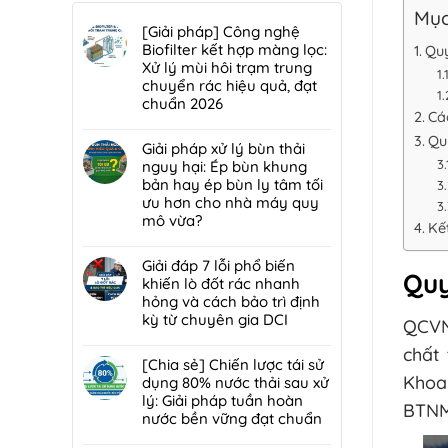
Mục
[Giải pháp] Công nghệ
Biofilter kết hợp màng lọc:
Quy
Xử lý mùi hôi trạm trung
chuyển rác hiệu quả, đạt
chuẩn 2026
Cá
Không
Qu
có
Giải pháp xử lý bùn thải
bình
nguy hại: Ép bùn khung
luận
bản hay ép bùn ly tâm tối
ở
ưu hơn cho nhà máy quy
[Giải
mô vừa?
Kế
pháp]
Không
Công
có
Giải đáp 7 lỗi phổ biến
nghệ
Quy
bình
khiến lò đốt rác nhanh
Biofilter
luận
hỏng và cách bảo trì định
kết
ở
kỳ từ chuyên gia DCI
hợp
QCVN
Giải
màng
Không
pháp
chất 
lọc:
có
[Chia sẻ] Chiến lược tái sử
xử
Xử
bình
Khoa
dụng 80% nước thải sau xử
lý
lý
luận
lý: Giải pháp tuần hoàn
bùn
BTNM
mùi
ở
nước bền vững đạt chuẩn
thải
hôi
Giải
nguy
Không