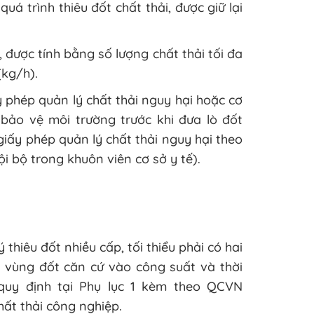
uá trình thiêu đốt chất thải, được giữ lại
 được tính bằng số lượng chất thải tối đa
(kg/h).
 phép quản lý chất thải nguy hại hoặc cơ
 bảo vệ môi trường trước khi đưa lò đốt
iấy phép quản lý chất thải nguy hại theo
ội bộ trong khuôn viên cơ sở y tế).
thiêu đốt nhiều cấp, tối thiểu phải có hai
ác vùng đốt căn cứ vào công suất và thời
quy định tại Phụ lục 1 kèm theo QCVN
ất thải công nghiệp.