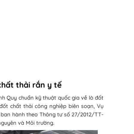
hất thải rắn y tế
 Quy chuẩn kỹ thuật quốc gia về lò đốt
 đốt chất thải công nghiệp biên soạn, Vụ
 ban hành theo Thông tư số 27/2012/TT-
guyên và Môi trường.