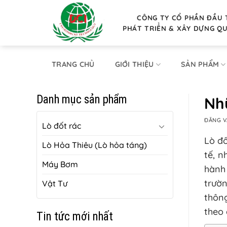
Bỏ
qua
CÔNG TY CỔ PHẦN ĐẦU 
PHÁT TRIỂN & XÂY DỰNG Q
nội
dung
TRANG CHỦ
GIỚI THIỆU
SẢN PHẨM
Danh mục sản phẩm
Nhữ
ĐĂNG 
Lò đốt rác
Lò đố
Lò Hỏa Thiêu (Lò hỏa táng)
tế, 
Máy Bơm
hành
trườ
Vật Tư
thông
theo 
Tin tức mới nhất