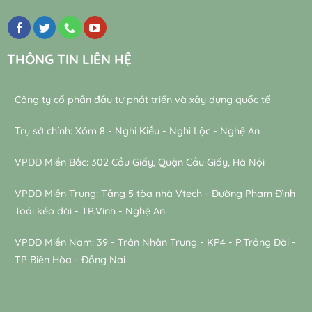
THÔNG TIN LIÊN HỆ
Công ty cổ phần đầu tư phát triển và xây dựng quốc tế
Trụ sở chính: Xóm 8 - Nghi Kiều - Nghi Lộc - Nghệ An
VPDD Miền Bắc: 302 Cầu Giấy, Quận Cầu Giấy, Hà Nội
VPDD Miền Trung: Tầng 5 tòa nhà Vtech - Đường Phạm Đình
Toái kéo dài - TP.Vinh - Nghệ An
VPDD Miền Nam: 39 - Trân Nhân Trung - KP4 - P.Trảng Đài -
TP Biên Hòa - Đồng Nai