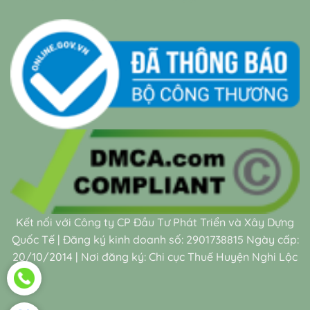
Kết nối với Công ty CP Đầu Tư Phát Triển và Xây Dựng
Quốc Tế | Đăng ký kinh doanh số: 2901738815 Ngày cấp:
20/10/2014 | Nơi đăng ký: Chi cục Thuế Huyện Nghi Lộc