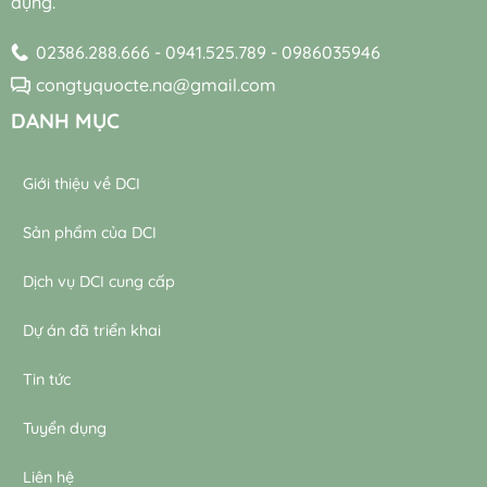
dụng.
trạm
trong
xử
xử
lý
02386.288.666 - 0941.525.789 - 0986035946
lý
nước
nước
thải
congtyquocte.na@gmail.com
thải
DANH MỤC
Giới thiệu về DCI
Sản phẩm của DCI
Dịch vụ DCI cung cấp
Dự án đã triển khai
Tin tức
Tuyển dụng
Liên hệ