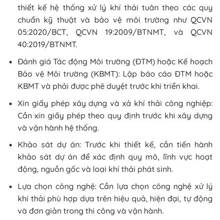
thiết kế hệ thống xử lý khí thải tuân theo các quy
chuẩn kỹ thuật và bảo vệ môi trường như QCVN
05:2020/BCT, QCVN 19:2009/BTNMT, và QCVN
40:2019/BTNMT.
Đánh giá Tác động Môi trường (ĐTM) hoặc Kế hoạch
Bảo vệ Môi trường (KBMT): Lập báo cáo ĐTM hoặc
KBMT và phải được phê duyệt trước khi triển khai.
Xin giấy phép xây dựng và xả khí thải công nghiệp:
Cần xin giấy phép theo quy định trước khi xây dựng
và vận hành hệ thống.
Khảo sát dự án: Trước khi thiết kế, cần tiến hành
khảo sát dự án để xác định quy mô, lĩnh vực hoạt
động, nguồn gốc và loại khí thải phát sinh.
Lựa chọn công nghệ: Cần lựa chọn công nghệ xử lý
khí thải phù hợp dựa trên hiệu quả, hiện đại, tự động
và đơn giản trong thi công và vận hành.