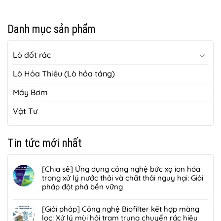
Danh mục sản phẩm
Lò đốt rác
Lò Hỏa Thiêu (Lò hỏa táng)
Máy Bơm
Vật Tư
Tin tức mới nhất
[Chia sẻ] Ứng dụng công nghệ bức xạ ion hóa
trong xử lý nước thải và chất thải nguy hại: Giải
pháp đột phá bền vững
Không
có
[Giải pháp] Công nghệ Biofilter kết hợp màng
bình
lọc: Xử lý mùi hôi trạm trung chuyển rác hiệu