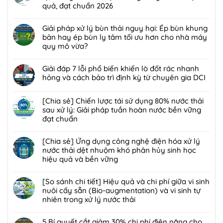
luận
quả, đạt chuẩn 2026
ở
Không
[Chia
có
Giải pháp xử lý bùn thải nguy hại: Ép bùn khung
sẻ]
bình
bản hay ép bùn ly tâm tối ưu hơn cho nhà máy
Ứng
luận
quy mô vừa?
dụng
ở
công
Không
[Giải
nghệ
có
Giải đáp 7 lỗi phổ biến khiến lò đốt rác nhanh
pháp]
bức
bình
hỏng và cách bảo trì định kỳ từ chuyên gia DCI
Công
xạ
luận
nghệ
Không
ion
ở
Biofilter
có
[Chia sẻ] Chiến lược tái sử dụng 80% nước thải
hóa
Giải
kết
bình
sau xử lý: Giải pháp tuần hoàn nước bền vững
trong
pháp
hợp
luận
đạt chuẩn
xử
xử
màng
ở
lý
lý
Không
lọc:
Giải
nước
bùn
có
[Chia sẻ] Ứng dụng công nghệ điện hóa xử lý
Xử
đáp
thải
thải
bình
nước thải dệt nhuộm khó phân hủy sinh học
lý
7
và
nguy
luận
hiệu quả và bền vững
mùi
lỗi
chất
hại:
ở
hôi
phổ
Không
thải
Ép
[Chia
trạm
biến
có
[So sánh chi tiết] Hiệu quả và chi phí giữa vi sinh
nguy
bùn
sẻ]
trung
khiến
bình
nuôi cấy sẵn (Bio-augmentation) và vi sinh tự
hại:
khung
Chiến
chuyển
lò
luận
nhiên trong xử lý nước thải
Giải
bản
lược
rác
đốt
ở
pháp
hay
tái
Không
hiệu
rác
[Chia
đột
ép
sử
có
5 Bí quyết cắt giảm 30% chi phí điện năng cho
quả,
nhanh