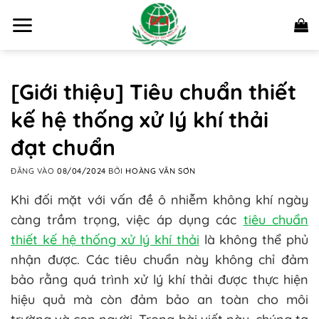
Bỏ
qua
nội
dung
[Giới thiệu] Tiêu chuẩn thiết
kế hệ thống xử lý khí thải
đạt chuẩn
ĐĂNG VÀO
08/04/2024
BỞI
HOÀNG VĂN SƠN
Khi đối mặt với vấn đề ô nhiễm không khí ngày
càng trầm trọng, việc áp dụng các
tiêu chuẩn
thiết kế hệ thống xử lý khí thải
là không thể phủ
nhận được. Các tiêu chuẩn này không chỉ đảm
bảo rằng quá trình xử lý khí thải được thực hiện
hiệu quả mà còn đảm bảo an toàn cho môi