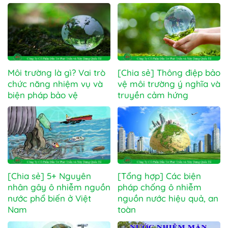
Môi trường là gì? Vai trò
[Chia sẻ] Thông điệp bảo
chức năng nhiệm vụ và
vệ môi trường ý nghĩa và
biện pháp bảo vệ
truyền cảm hứng
[Chia sẻ] 5+ Nguyên
[Tổng hợp] Các biện
nhân gây ô nhiễm nguồn
pháp chống ô nhiễm
nước phổ biến ở Việt
nguồn nước hiệu quả, an
Nam
toàn