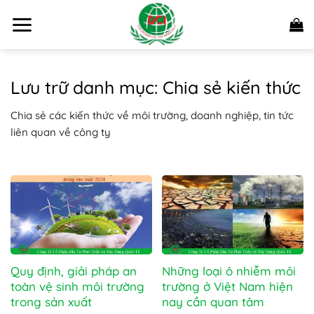
Bỏ
qua
nội
dung
Lưu trữ danh mục:
Chia sẻ kiến thức
Chia sẻ các kiến thức về môi trường, doanh nghiệp, tin tức
liên quan về công ty
Quy định, giải pháp an
Những loại ô nhiễm môi
toàn vệ sinh môi trường
trường ở Việt Nam hiện
trong sản xuất
nay cần quan tâm