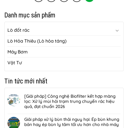
Danh mục sản phẩm
Lò đốt rác
Lò Hỏa Thiêu (Lò hỏa táng)
Máy Bơm
Vật Tư
Tin tức mới nhất
[Giải pháp] Công nghệ Biofilter kết hợp màng
lọc: Xử lý mùi hôi trạm trung chuyển rác hiệu
quả, đạt chuẩn 2026
Không
có
Giải pháp xử lý bùn thải nguy hại: Ép bùn khung
bình
bản hay ép bùn ly tâm tối ưu hơn cho nhà máy