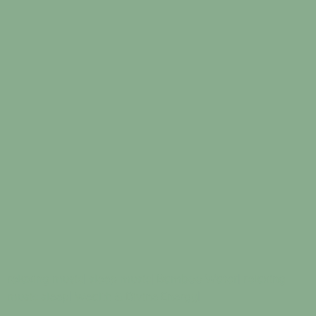
relaxing music
|
sleep music
|
Bamboo Water
|
relaxing
music sleep
|
Wealth & Divine Energy
|