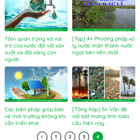
Tầm quan trọng và vai
[Top] 4+ Phương pháp xử
trò của nước đối với sản
lý nước mặn thành nước
xuất va đời sống con
ngọt tiên tiến nhất
người.
Các biện pháp giúp bảo
[Tổng hợp] 5+ Vấn đề
vệ môi trường không khí
nổi bật mang tính toàn
cần triển khai
cầu hiện nay
1
2
3
4