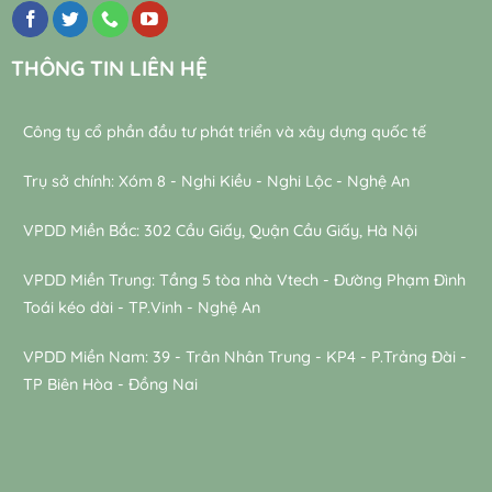
THÔNG TIN LIÊN HỆ
Công ty cổ phần đầu tư phát triển và xây dựng quốc tế
Trụ sở chính: Xóm 8 - Nghi Kiều - Nghi Lộc - Nghệ An
VPDD Miền Bắc: 302 Cầu Giấy, Quận Cầu Giấy, Hà Nội
VPDD Miền Trung: Tầng 5 tòa nhà Vtech - Đường Phạm Đình
Toái kéo dài - TP.Vinh - Nghệ An
VPDD Miền Nam: 39 - Trân Nhân Trung - KP4 - P.Trảng Đài -
TP Biên Hòa - Đồng Nai