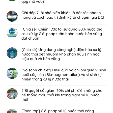
luận
quy mô vừa?
ở
Không
[Giải
có
Giải đáp 7 lỗi phổ biến khiến lò đốt rác nhanh
pháp]
bình
hỏng và cách bảo trì định kỳ từ chuyên gia DCI
Công
luận
nghệ
Không
ở
Biofilter
có
[Chia sẻ] Chiến lược tái sử dụng 80% nước thải
Giải
kết
bình
sau xử lý: Giải pháp tuần hoàn nước bền vững
pháp
hợp
luận
đạt chuẩn
xử
màng
ở
lý
Không
lọc:
Giải
bùn
có
[Chia sẻ] Ứng dụng công nghệ điện hóa xử lý
Xử
đáp
thải
bình
nước thải dệt nhuộm khó phân hủy sinh học
lý
7
nguy
luận
hiệu quả và bền vững
mùi
lỗi
hại:
ở
hôi
phổ
Không
Ép
[Chia
trạm
biến
có
[So sánh chi tiết] Hiệu quả và chi phí giữa vi sinh
bùn
sẻ]
trung
khiến
bình
nuôi cấy sẵn (Bio-augmentation) và vi sinh tự
khung
Chiến
chuyển
lò
luận
nhiên trong xử lý nước thải
bản
lược
rác
đốt
ở
hay
tái
Không
hiệu
rác
[Chia
ép
sử
có
5 Bí quyết cắt giảm 30% chi phí điện năng cho
quả,
nhanh
sẻ]
bùn
dụng
bình
hệ thống máy thổi khí trong trạm xử lý nước
đạt
hỏng
Ứng
ly
80%
luận
thải
chuẩn
và
dụng
tâm
nước
ở
2026
cách
công
Không
tối
thải
[So
bảo
nghệ
có
[Toàn tập] Giải pháp xử lý nước thải công
ưu
sau
sánh