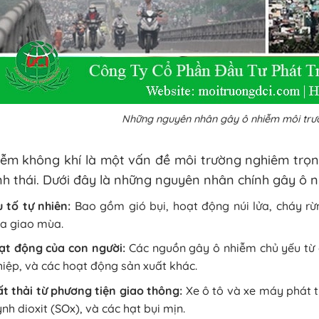
Những nguyên nhân gây ô nhiễm môi trườ
iễm không khí là một vấn đề môi trường nghiêm trọn
nh thái. Dưới đây là những nguyên nhân chính gây ô 
 tố tự nhiên:
Bao gồm gió bụi, hoạt động núi lửa, cháy rừn
a giao mùa.
ạt động của con người:
Các nguồn gây ô nhiễm chủ yếu từ 
iệp, và các hoạt động sản xuất khác.
t thải từ phương tiện giao thông:
Xe ô tô và xe máy phát thả
nh dioxit (SOx), và các hạt bụi mịn.