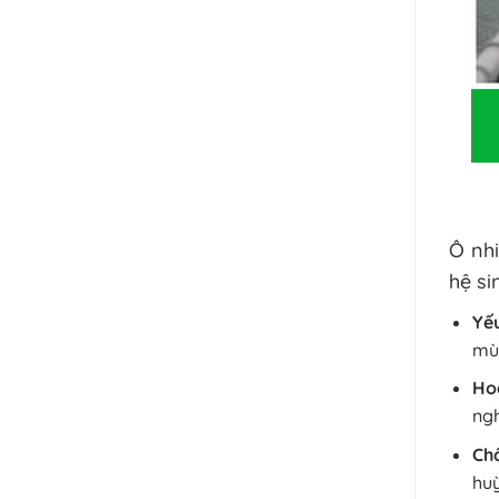
Ô nh
hệ si
Yếu
mù
Ho
ngh
Chấ
huỳ