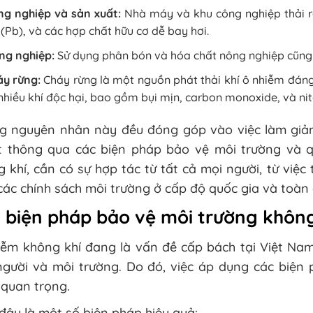
ng nghiệp và sản xuất:
Nhà máy và khu công nghiệp thải r
 (Pb), và các hợp chất hữu cơ dễ bay hơi.
ng nghiệp:
Sử dụng phân bón và hóa chất nông nghiệp cũng 
áy rừng:
Cháy rừng là một nguồn phát thải khí ô nhiễm đáng 
nhiều khí độc hại, bao gồm bụi mịn, carbon monoxide, và nitơ
g nguyên nhân này đều đóng góp vào việc làm giảm
t thông qua các biện pháp bảo vệ môi trường và q
 khí, cần có sự hợp tác từ tất cả mọi người, từ việc
các chính sách môi trường ở cấp độ quốc gia và toàn 
 biện pháp bảo vệ môi trường không
iễm không khí đang là vấn đề cấp bách tại Việt Na
người và môi trường. Do đó, việc áp dụng các biện 
 quan trọng.
đây là một số biện pháp hiệu quả: