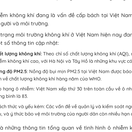
iễm không khí đang là vấn đề cấp bách tại Việt Na
gười và môi trường.
trạng môi trường không khí ở Việt Nam hiện nay đan
t số thông tin cập nhật:
t lượng không khí:
Theo chỉ số chất lượng không khí (AQI)
ễm không khí cao, với Hà Nội và Tây Hồ là những khu vực có 
ng độ PM2.5
: Nồng độ bụi mịn PM2.5 tại Việt Nam được báo 
n về chất lượng không khí hàng năm của WHO.
 hạng ô nhiễm: Việt Nam xếp thứ 30 trên toàn cầu về ô nh
ng bình là 83.
ch thức và yếu kém: Các vấn đề về quản lý và kiểm soát ng
, và ý thức bảo vệ môi trường của người dân còn nhiều hạn 
là những thông tin tổng quan về tình hình ô nhiễm 