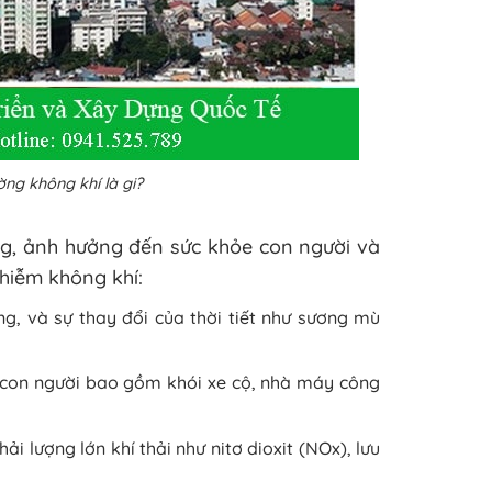
ng không khí là gi?
g, ảnh hưởng đến sức khỏe con người và
nhiễm không khí:
g, và sự thay đổi của thời tiết như sương mù
con người bao gồm khói xe cộ, nhà máy công
i lượng lớn khí thải như nitơ dioxit (NOx), lưu