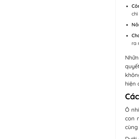
Cô
chì
Nô
Ch
ra 
Nhữn
quyế
không
hiện 
Các
Ô nh
con 
cùng
Dưới 