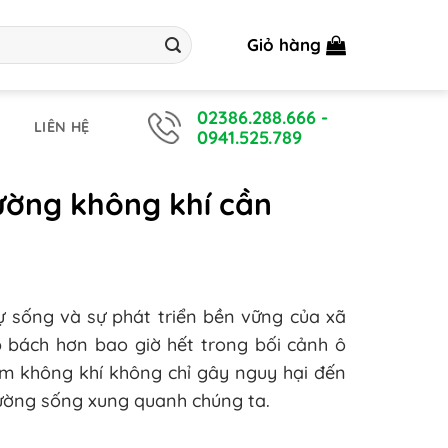
Giỏ hàng
02386.288.666
-
LIÊN HỆ
0941.525.789
ường không khí cần
ự sống và sự phát triển bền vững của xã
 bách hơn bao giờ hết trong bối cảnh ô
m không khí không chỉ gây nguy hại đến
rường sống xung quanh chúng ta.