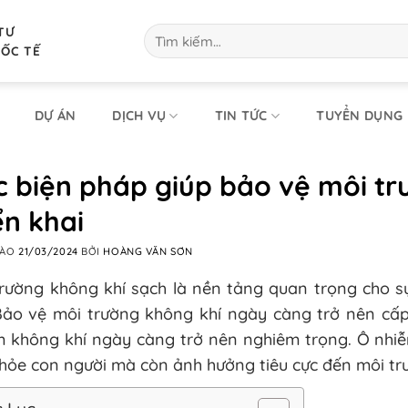
TƯ
Tìm
kiếm:
UỐC TẾ
DỰ ÁN
DỊCH VỤ
TIN TỨC
TUYỂN DỤNG
c biện pháp giúp bảo vệ môi tr
ển khai
VÀO
21/03/2024
BỞI
HOÀNG VĂN SƠN
trường không khí sạch là nền tảng quan trọng cho s
 Bảo vệ môi trường không khí ngày càng trở nên cấp
m không khí ngày càng trở nên nghiêm trọng. Ô nhiễ
hỏe con người mà còn ảnh hưởng tiêu cực đến môi t