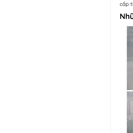
cấp t
Nhữ