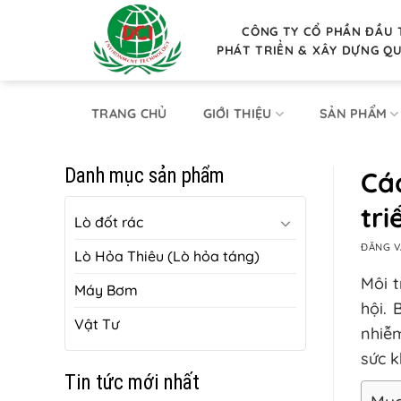
Bỏ
qua
CÔNG TY CỔ PHẦN ĐẦU 
PHÁT TRIỂN & XÂY DỰNG Q
nội
dung
TRANG CHỦ
GIỚI THIỆU
SẢN PHẨM
Danh mục sản phẩm
Cá
tri
Lò đốt rác
ĐĂNG 
Lò Hỏa Thiêu (Lò hỏa táng)
Môi 
Máy Bơm
hội.
Vật Tư
nhiễ
sức k
Tin tức mới nhất