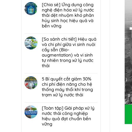
trạm
đáp
hại:
có
[Chia sẻ] Ứng dụng công
trung
7
Ép
bình
nghệ điện hóa xử lý nước
chuyển
lỗi
bùn
luận
thải dệt nhuộm khó phân
rác
phổ
khung
ở
hủy sinh học hiệu quả và
hiệu
biến
bản
[Chia
bền vững
quả,
khiến
hay
sẻ]
đạt
lò
Không
ép
Chiến
chuẩn
đốt
có
[So sánh chi tiết] Hiệu quả
bùn
lược
2026
rác
bình
và chi phí giữa vi sinh nuôi
ly
tái
nhanh
luận
cấy sẵn (Bio-
tâm
sử
hỏng
ở
augmentation) và vi sinh
tối
dụng
và
[Chia
tự nhiên trong xử lý nước
ưu
80%
cách
sẻ]
thải
hơn
nước
bảo
Ứng
cho
thải
Không
trì
dụng
nhà
sau
có
5 Bí quyết cắt giảm 30%
định
công
máy
xử
bình
chi phí điện năng cho hệ
kỳ
nghệ
quy
lý:
luận
thống máy thổi khí trong
từ
điện
mô
Giải
ở
trạm xử lý nước thải
chuyên
hóa
vừa?
pháp
[So
gia
xử
Không
tuần
sánh
DCI
lý
có
[Toàn tập] Giải pháp xử lý
hoàn
chi
nước
bình
nước thải công nghiệp
nước
tiết]
thải
luận
hiệu quả đạt chuẩn bền
bền
Hiệu
dệt
ở
vững
vững
quả
nhuộm
5
đạt
và
Không