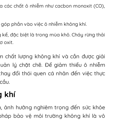
a các chất ô nhiễm như cacbon monoxit (CO),
góp phần vào việc ô nhiễm không khí.
kể, đặc biệt là trong mùa khô. Cháy rừng thải
 oxit.
 chất lượng không khí và cần được giải
uản lý chặt chẽ. Để giảm thiểu ô nhiễm
 thay đổi thói quen cá nhân đến việc thực
cầu.
 khí
m, ảnh hưởng nghiêm trọng đến sức khỏe
pháp bảo vệ môi trường không khí là vô