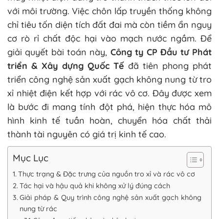
với môi trường. Việc chôn lấp truyền thống không
chỉ tiêu tốn diện tích đất đai mà còn tiềm ẩn nguy
cơ rò rỉ chất độc hại vào mạch nước ngầm. Để
giải quyết bài toán này,
Công ty CP Đầu tư Phát
triển & Xây dựng Quốc Tế
đã tiên phong phát
triển công nghệ sản xuất gạch không nung từ tro
xỉ nhiệt điện kết hợp với rác vô cơ. Đây được xem
là bước đi mang tính đột phá, hiện thực hóa mô
hình kinh tế tuần hoàn, chuyển hóa chất thải
thành tài nguyên có giá trị kinh tế cao.
Mục Lục
Thực trạng & Đặc trưng của nguồn tro xỉ và rác vô cơ
Tác hại và hậu quả khi không xử lý đúng cách
Giải pháp & Quy trình công nghệ sản xuất gạch không
nung từ rác