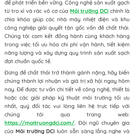
để phát triển bền vững. Công nghệ sản xuất gạch
từ tro xỉ và rác vô cơ của
Môi trường DCI
chính là
chìa khóa giúp các nhà máy nhiệt điện và khu
công nghiệp giải quyết tận gốc vấn đề chất thải.
Chúng tôi cam kết đồng hành cùng khách hàng
trong việc tối ưu hóa chi phí vận hành, tiết kiệm
năng lượng và xây dựng quy trình sản xuất sạch
đạt chuẩn quốc tế.
Đừng để chất thải trở thành gánh nặng, hãy biến
chúng thành lợi nhuận và giá trị xã hội ngay hôm
nay. Để được tư vấn chi tiết về công nghệ, thiết bị
hoặc các giải pháp kỹ thuật môi trường tối ưu
nhất, quý đối tác vui lòng liên hệ trực tiếp với
chúng tôi qua trang web:
https://moitruongdci.com/
. Đội ngũ chuyên gia
của
Môi trường DCI
luôn sẵn sàng lắng nghe và