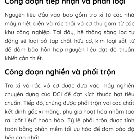
Công đoạn tiếp nhận và phân loại
Nguyên liệu đầu vào bao gồm tro xỉ từ các nhà
máy nhiệt điện và rác thải vô cơ thu gom từ các
khu công nghiệp. Tại đây, hệ thống sàng lọc tự
động sẽ loại bỏ tạp chất hữu cơ, kim loại sắt từ
để đảm bảo hỗn hợp nguyên liệu đạt độ thuần
khiết cần thiết.
Công đoạn nghiền và phối trộn
Tro xỉ và rác vô cơ được đưa vào máy nghiền
chuyên dụng của DCI để đạt kích thước hạt tiêu
chuẩn. Tiếp đó, chúng được phối trộn với các chất
kết dính gốc xi măng, phụ gia hoạt hóa nhằm tạo
ra “cốt liệu” hoàn hảo. Tỷ lệ phối trộn được tính
toán bằng phần mềm tối ưu hóa để đảm bảo độ
bền cao nhất.