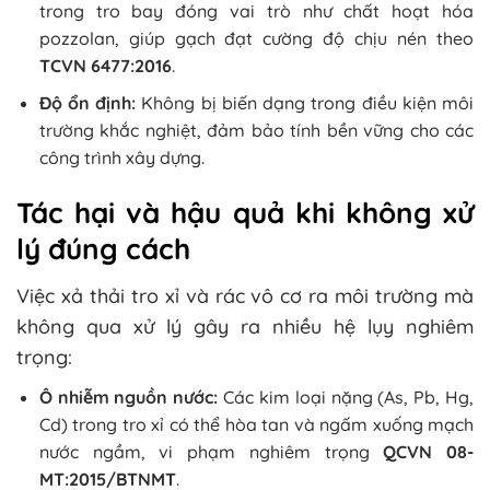
trong tro bay đóng vai trò như chất hoạt hóa
pozzolan, giúp gạch đạt cường độ chịu nén theo
TCVN 6477:2016
.
Độ ổn định:
Không bị biến dạng trong điều kiện môi
trường khắc nghiệt, đảm bảo tính bền vững cho các
công trình xây dựng.
Tác hại và hậu quả khi không xử
lý đúng cách
Việc xả thải tro xỉ và rác vô cơ ra môi trường mà
không qua xử lý gây ra nhiều hệ lụy nghiêm
trọng:
Ô nhiễm nguồn nước:
Các kim loại nặng (As, Pb, Hg,
Cd) trong tro xỉ có thể hòa tan và ngấm xuống mạch
nước ngầm, vi phạm nghiêm trọng
QCVN 08-
MT:2015/BTNMT
.