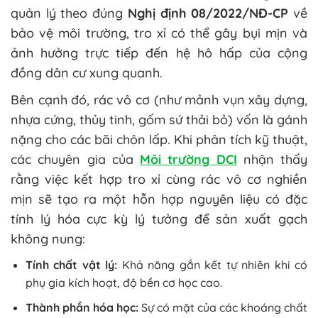
quản lý theo đúng
Nghị định 08/2022/NĐ-CP
về
bảo vệ môi trường, tro xỉ có thể gây bụi mịn và
ảnh hưởng trực tiếp đến hệ hô hấp của cộng
đồng dân cư xung quanh.
Bên cạnh đó, rác vô cơ (như mảnh vụn xây dựng,
nhựa cứng, thủy tinh, gốm sứ thải bỏ) vốn là gánh
nặng cho các bãi chôn lấp. Khi phân tích kỹ thuật,
các chuyên gia của
Môi trường DCI
nhận thấy
rằng việc kết hợp tro xỉ cùng rác vô cơ nghiền
mịn sẽ tạo ra một hỗn hợp nguyên liệu có đặc
tính lý hóa cực kỳ lý tưởng để sản xuất gạch
không nung:
Tính chất vật lý:
Khả năng gắn kết tự nhiên khi có
phụ gia kích hoạt, độ bền cơ học cao.
Thành phần hóa học:
Sự có mặt của các khoáng chất