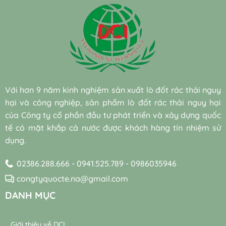
tuần
và
gia
thải
quyết
mô
hoàn
chi
DCI
dệt
cắt
vừa?
nước
phí
nhuộm
giảm
bền
giữa
khó
30%
vững
vi
phân
chi
đạt
sinh
hủy
phí
chuẩn
nuôi
sinh
điện
cấy
học
năng
sẵn
hiệu
cho
(Bio-
quả
hệ
Với hơn 9 năm kinh nghiệm sản xuất lò đốt rác thải nguy
augmentation)
và
thống
và
hại và công nghiệp, sản phẩm lò đốt rác thải nguy hại
bền
máy
vi
vững
thổi
của Công ty cổ phần đầu tư phát triển và xây dựng quốc
sinh
khí
tế có mặt khắp cả nước được khách hàng tín nhiệm sử
tự
trong
nhiên
dụng.
trạm
trong
xử
xử
lý
02386.288.666 - 0941.525.789 - 0986035946
lý
nước
nước
thải
congtyquocte.na@gmail.com
thải
DANH MỤC
Giới thiệu về DCI