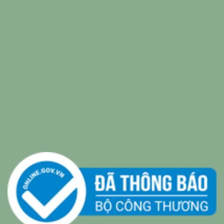
relaxing music
|
sleep music
|
Bamboo Water
|
relaxing
music sleep
|
Wealth & Divine Energy
|