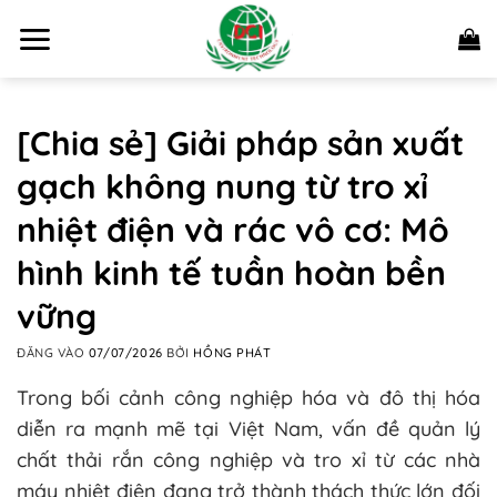
Bỏ
qua
nội
dung
[Chia sẻ] Giải pháp sản xuất
gạch không nung từ tro xỉ
nhiệt điện và rác vô cơ: Mô
hình kinh tế tuần hoàn bền
vững
ĐĂNG VÀO
07/07/2026
BỞI
HỒNG PHÁT
Trong bối cảnh công nghiệp hóa và đô thị hóa
diễn ra mạnh mẽ tại Việt Nam, vấn đề quản lý
chất thải rắn công nghiệp và tro xỉ từ các nhà
máy nhiệt điện đang trở thành thách thức lớn đối