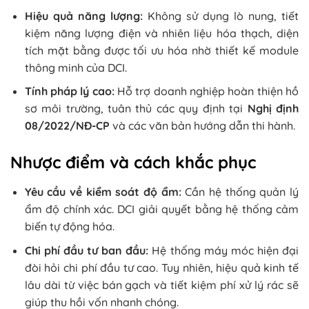
Hiệu quả năng lượng:
Không sử dụng lò nung, tiết
kiệm năng lượng điện và nhiên liệu hóa thạch, diện
tích mặt bằng được tối ưu hóa nhờ thiết kế module
thông minh của DCI.
Tính pháp lý cao:
Hỗ trợ doanh nghiệp hoàn thiện hồ
sơ môi trường, tuân thủ các quy định tại
Nghị định
08/2022/NĐ-CP
và các văn bản hướng dẫn thi hành.
Nhược điểm và cách khắc phục
Yêu cầu về kiểm soát độ ẩm:
Cần hệ thống quản lý
ẩm độ chính xác. DCI giải quyết bằng hệ thống cảm
biến tự động hóa.
Chi phí đầu tư ban đầu:
Hệ thống máy móc hiện đại
đòi hỏi chi phí đầu tư cao. Tuy nhiên, hiệu quả kinh tế
lâu dài từ việc bán gạch và tiết kiệm phí xử lý rác sẽ
giúp thu hồi vốn nhanh chóng.