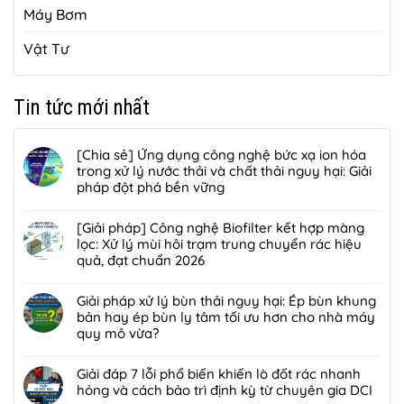
Máy Bơm
Vật Tư
Tin tức mới nhất
[Chia sẻ] Ứng dụng công nghệ bức xạ ion hóa
trong xử lý nước thải và chất thải nguy hại: Giải
pháp đột phá bền vững
Không
có
[Giải pháp] Công nghệ Biofilter kết hợp màng
bình
lọc: Xử lý mùi hôi trạm trung chuyển rác hiệu
luận
quả, đạt chuẩn 2026
ở
Không
[Chia
có
Giải pháp xử lý bùn thải nguy hại: Ép bùn khung
sẻ]
bình
bản hay ép bùn ly tâm tối ưu hơn cho nhà máy
Ứng
luận
quy mô vừa?
dụng
ở
công
Không
[Giải
nghệ
có
Giải đáp 7 lỗi phổ biến khiến lò đốt rác nhanh
pháp]
bức
bình
hỏng và cách bảo trì định kỳ từ chuyên gia DCI
Công
xạ
luận