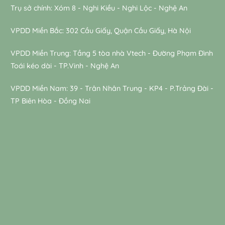
Trụ sở chính: Xóm 8 - Nghi Kiều - Nghi Lộc - Nghệ An
VPDD Miền Bắc: 302 Cầu Giấy, Quận Cầu Giấy, Hà Nội
VPDD Miền Trung: Tầng 5 tòa nhà Vtech - Đường Phạm Đình
Toái kéo dài - TP.Vinh - Nghệ An
VPDD Miền Nam: 39 - Trân Nhân Trung - KP4 - P.Trảng Đài -
TP Biên Hòa - Đồng Nai