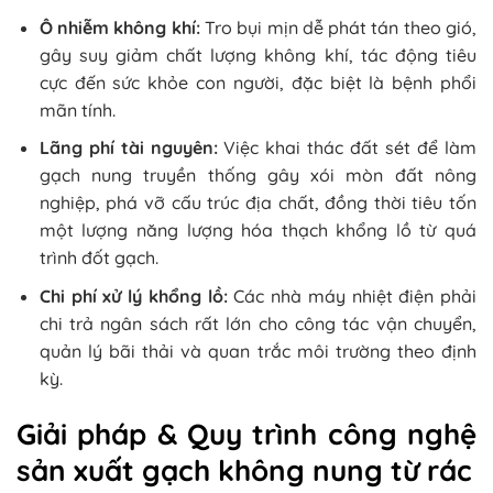
Ô nhiễm không khí:
Tro bụi mịn dễ phát tán theo gió,
gây suy giảm chất lượng không khí, tác động tiêu
cực đến sức khỏe con người, đặc biệt là bệnh phổi
mãn tính.
Lãng phí tài nguyên:
Việc khai thác đất sét để làm
gạch nung truyền thống gây xói mòn đất nông
nghiệp, phá vỡ cấu trúc địa chất, đồng thời tiêu tốn
một lượng năng lượng hóa thạch khổng lồ từ quá
trình đốt gạch.
Chi phí xử lý khổng lồ:
Các nhà máy nhiệt điện phải
chi trả ngân sách rất lớn cho công tác vận chuyển,
quản lý bãi thải và quan trắc môi trường theo định
kỳ.
Giải pháp & Quy trình công nghệ
sản xuất gạch không nung từ rác