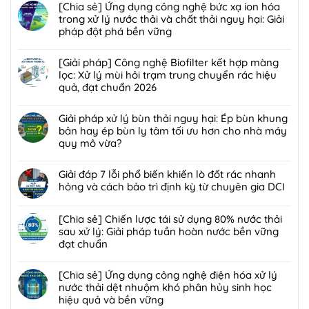
[Chia sẻ] Ứng dụng công nghệ bức xạ ion hóa
trong xử lý nước thải và chất thải nguy hại: Giải
pháp đột phá bền vững
Không
có
[Giải pháp] Công nghệ Biofilter kết hợp màng
bình
lọc: Xử lý mùi hôi trạm trung chuyển rác hiệu
luận
quả, đạt chuẩn 2026
ở
Không
[Chia
có
Giải pháp xử lý bùn thải nguy hại: Ép bùn khung
sẻ]
bình
bản hay ép bùn ly tâm tối ưu hơn cho nhà máy
Ứng
luận
quy mô vừa?
dụng
ở
công
Không
[Giải
nghệ
có
Giải đáp 7 lỗi phổ biến khiến lò đốt rác nhanh
pháp]
bức
bình
hỏng và cách bảo trì định kỳ từ chuyên gia DCI
Công
xạ
luận
nghệ
Không
ion
ở
Biofilter
có
[Chia sẻ] Chiến lược tái sử dụng 80% nước thải
hóa
Giải
kết
bình
sau xử lý: Giải pháp tuần hoàn nước bền vững
trong
pháp
hợp
luận
đạt chuẩn
xử
xử
màng
ở
lý
lý
Không
lọc:
Giải
nước
bùn
có
[Chia sẻ] Ứng dụng công nghệ điện hóa xử lý
Xử
đáp
thải
thải
bình
nước thải dệt nhuộm khó phân hủy sinh học
lý
7
và
nguy
luận
hiệu quả và bền vững
mùi
lỗi
chất
hại:
ở