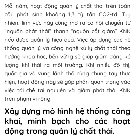
Mỗi năm, hoạt động quản lý chất thải trên toàn
cầu phát sinh khoảng 1,3 tỷ tấn CO2-tđ. Tuy
nhiên, lĩnh vực này cũng mở ra cơ hội chuyển từ
“nguồn phát thải” thành “nguồn cắt giảm” KNK
nếu được quản lý hiệu quả. Việc áp dụng các hệ
thống quản lý và công nghệ xử lý chất thải theo
hướng khoa học, bền vững sẽ giúp giảm đáng kể
lượng khí thải ra môi trường. Khi nhiều đô thị,
quốc gia và vùng lãnh thổ cùng chung tay thực
hiện, hoạt động này sẽ góp phần quan trọng vào
việc tái chế tài nguyên và giảm phát thải KNK
trên phạm vi rộng.
Xây dựng mô hình hệ thống công
khai, minh bạch cho các hoạt
động trong quản lý chất thải.