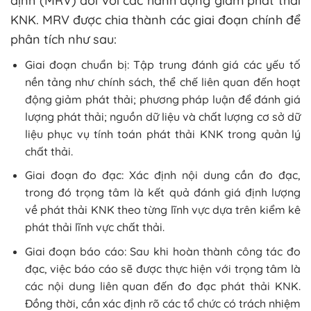
định (MRV) đối với các hành động giảm phát thải
KNK. MRV được chia thành các giai đoạn chính để
phân tích như sau:
Giai đoạn chuẩn bị: Tập trung đánh giá các yếu tố
nền tảng như chính sách, thể chế liên quan đến hoạt
động giảm phát thải; phương pháp luận để đánh giá
lượng phát thải; nguồn dữ liệu và chất lượng cơ sở dữ
liệu phục vụ tính toán phát thải KNK trong quản lý
chất thải.
Giai đoạn đo đạc: Xác định nội dung cần đo đạc,
trong đó trọng tâm là kết quả đánh giá định lượng
về phát thải KNK theo từng lĩnh vực dựa trên kiểm kê
phát thải lĩnh vực chất thải.
Giai đoạn báo cáo: Sau khi hoàn thành công tác đo
đạc, việc báo cáo sẽ được thực hiện với trọng tâm là
các nội dung liên quan đến đo đạc phát thải KNK.
Đồng thời, cần xác định rõ các tổ chức có trách nhiệm