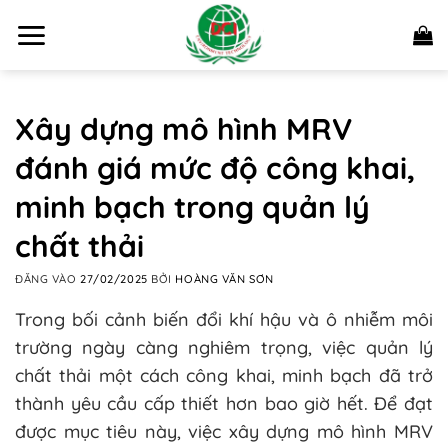
Bỏ
qua
nội
dung
Xây dựng mô hình MRV
đánh giá mức độ công khai,
minh bạch trong quản lý
chất thải
ĐĂNG VÀO
27/02/2025
BỞI
HOÀNG VĂN SƠN
Trong bối cảnh biến đổi khí hậu và ô nhiễm môi
trường ngày càng nghiêm trọng, việc quản lý
chất thải một cách công khai, minh bạch đã trở
thành yêu cầu cấp thiết hơn bao giờ hết. Để đạt
được mục tiêu này, việc xây dựng mô hình MRV