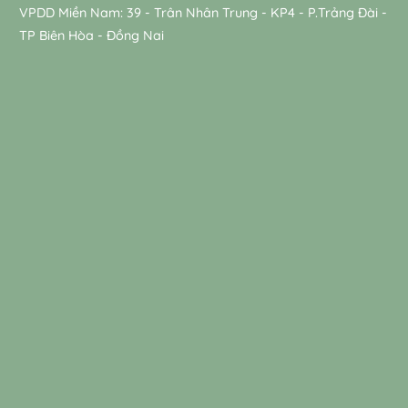
VPDD Miền Nam: 39 - Trân Nhân Trung - KP4 - P.Trảng Đài -
TP Biên Hòa - Đồng Nai