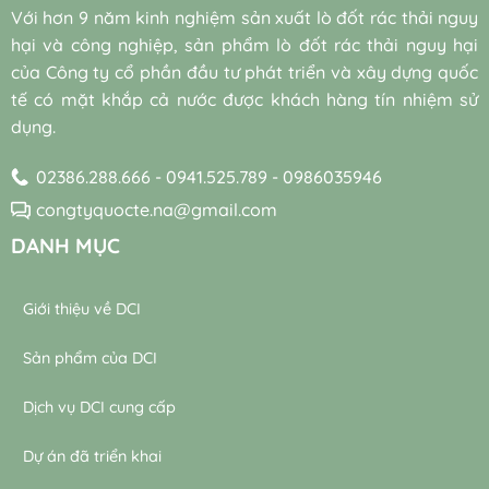
(Bio-
quả
hệ
Với hơn 9 năm kinh nghiệm sản xuất lò đốt rác thải nguy
augmentation)
và
thống
và
hại và công nghiệp, sản phẩm lò đốt rác thải nguy hại
bền
máy
vi
vững
thổi
của Công ty cổ phần đầu tư phát triển và xây dựng quốc
sinh
khí
tế có mặt khắp cả nước được khách hàng tín nhiệm sử
tự
trong
nhiên
dụng.
trạm
trong
xử
xử
lý
02386.288.666 - 0941.525.789 - 0986035946
lý
nước
nước
thải
congtyquocte.na@gmail.com
thải
DANH MỤC
Giới thiệu về DCI
Sản phẩm của DCI
Dịch vụ DCI cung cấp
Dự án đã triển khai