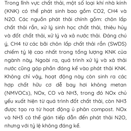
Trong lĩnh vực chất thải, một số loại khí nhà kính
(KNK) có thể phát sinh bao gồm CO2, CH4 và
N2O. Các nguồn phát thải chính gồm: chôn lấp
chất thải rắn, xử lý sinh học chất thải, thiêu hủy
và đốt chất thải, xử lý và xả nước thải. Đáng chú
ý, CH4 từ các bãi chôn lấp chất thải rắn (SWDS)
chiếm tỷ lệ cao nhất trong tổng lượng KNK của
ngành này. Ngoài ra, quá trình xử lý và xả thải
nước cũng góp phần đáng kể vào phát thải KNK.
Không chỉ vậy, hoạt động này còn sinh ra các
hợp chất hữu cơ dễ bay hơi không metan
(NMVOCs), NOx, CO và NH3, trong đó NOx chủ
yếu xuất hiện từ quá trình đốt chất thải, còn NH3
được tạo ra từ hoạt động ủ phân compost. NOx
và NH3 có thể gián tiếp dẫn đến phát thải N2O,
nhưng với tỷ lệ không đáng kể.