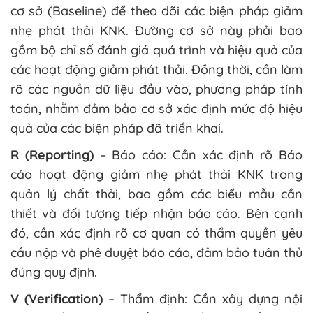
cơ sở (Baseline) để theo dõi các biện pháp giảm
nhẹ phát thải KNK. Đường cơ sở này phải bao
gồm bộ chỉ số đánh giá quá trình và hiệu quả của
các hoạt động giảm phát thải. Đồng thời, cần làm
rõ các nguồn dữ liệu đầu vào, phương pháp tính
toán, nhằm đảm bảo cơ sở xác định mức độ hiệu
quả của các biện pháp đã triển khai.
R (Reporting)
– Báo cáo: Cần xác định rõ Báo
cáo hoạt động giảm nhẹ phát thải KNK trong
quản lý chất thải, bao gồm các biểu mẫu cần
thiết và đối tượng tiếp nhận báo cáo. Bên cạnh
đó, cần xác định rõ cơ quan có thẩm quyền yêu
cầu nộp và phê duyệt báo cáo, đảm bảo tuân thủ
đúng quy định.
V (Verification)
– Thẩm định: Cần xây dựng nội