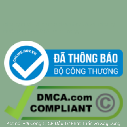
relaxing music
|
sleep music
|
Bamboo Water
|
relaxing
music sleep
|
Wealth & Divine Energy
|
Kết nối với Công ty CP Đầu Tư Phát Triển và Xây Dựng