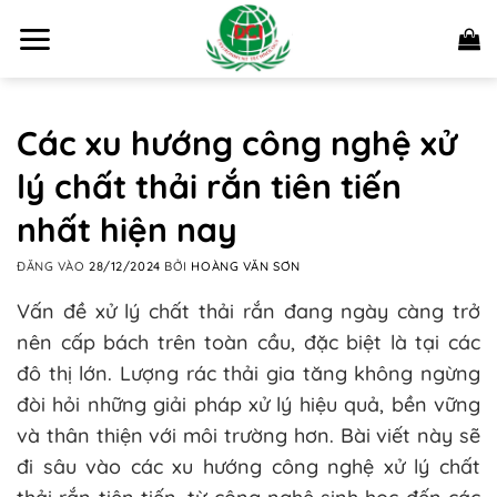
Bỏ
qua
nội
dung
Các xu hướng công nghệ xử
lý chất thải rắn tiên tiến
nhất hiện nay
ĐĂNG VÀO
28/12/2024
BỞI
HOÀNG VĂN SƠN
Vấn đề xử lý chất thải rắn đang ngày càng trở
nên cấp bách trên toàn cầu, đặc biệt là tại các
đô thị lớn. Lượng rác thải gia tăng không ngừng
đòi hỏi những giải pháp xử lý hiệu quả, bền vững
và thân thiện với môi trường hơn. Bài viết này sẽ
đi sâu vào các xu hướng công nghệ xử lý chất