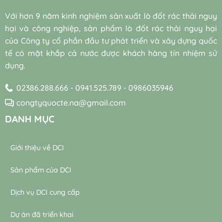
hiệu
cho
(Bio-
quả
hệ
Với hơn 9 năm kinh nghiệm sản xuất lò đốt rác thải nguy
augmentation)
và
thống
và
hại và công nghiệp, sản phẩm lò đốt rác thải nguy hại
bền
máy
vi
vững
thổi
của Công ty cổ phần đầu tư phát triển và xây dựng quốc
sinh
khí
tế có mặt khắp cả nước được khách hàng tín nhiệm sử
tự
trong
nhiên
dụng.
trạm
trong
xử
xử
lý
02386.288.666 - 0941.525.789 - 0986035946
lý
nước
nước
thải
congtyquocte.na@gmail.com
thải
DANH MỤC
Giới thiệu về DCI
Sản phẩm của DCI
Dịch vụ DCI cung cấp
Dự án đã triển khai