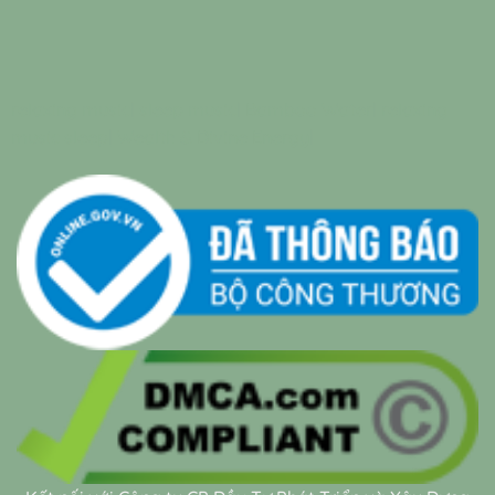
relaxing music
|
sleep music
|
Bamboo Water
|
relaxing
music sleep
|
Wealth & Divine Energy
|