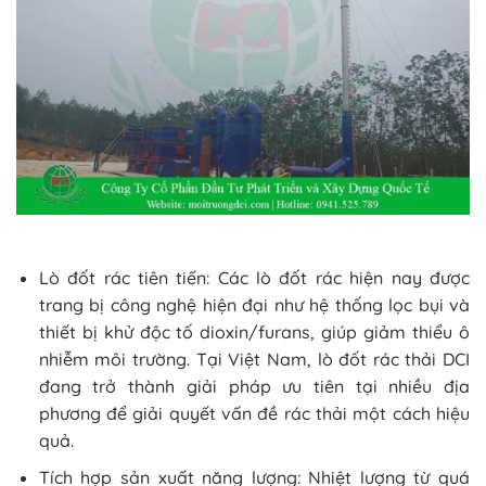
Lò đốt rác tiên tiến: Các lò đốt rác hiện nay được
trang bị công nghệ hiện đại như hệ thống lọc bụi và
thiết bị khử độc tố dioxin/furans, giúp giảm thiểu ô
nhiễm môi trường. Tại Việt Nam, lò đốt rác thải DCI
đang trở thành giải pháp ưu tiên tại nhiều địa
phương để giải quyết vấn đề rác thải một cách hiệu
quả.
Tích hợp sản xuất năng lượng: Nhiệt lượng từ quá