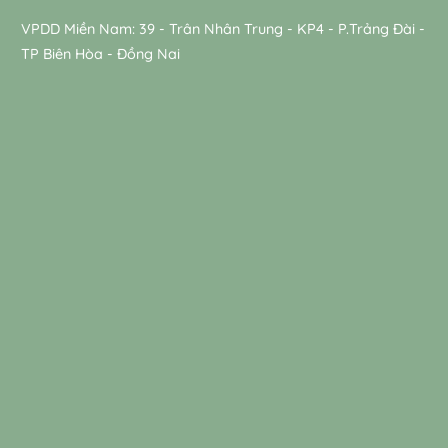
VPDD Miền Nam: 39 - Trân Nhân Trung - KP4 - P.Trảng Đài -
TP Biên Hòa - Đồng Nai