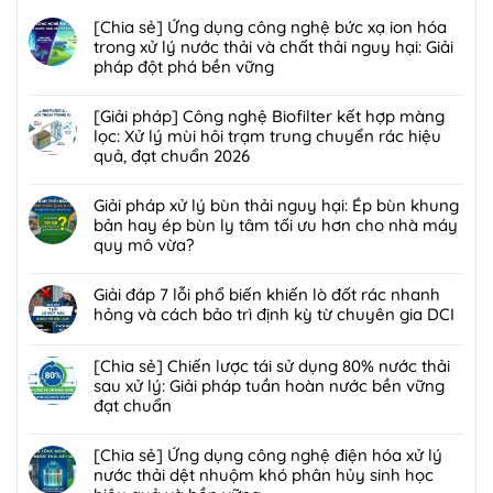
[Chia sẻ] Ứng dụng công nghệ bức xạ ion hóa
trong xử lý nước thải và chất thải nguy hại: Giải
pháp đột phá bền vững
Không
có
[Giải pháp] Công nghệ Biofilter kết hợp màng
bình
lọc: Xử lý mùi hôi trạm trung chuyển rác hiệu
luận
quả, đạt chuẩn 2026
ở
Không
[Chia
có
Giải pháp xử lý bùn thải nguy hại: Ép bùn khung
sẻ]
bình
bản hay ép bùn ly tâm tối ưu hơn cho nhà máy
Ứng
luận
quy mô vừa?
dụng
ở
công
Không
[Giải
nghệ
có
Giải đáp 7 lỗi phổ biến khiến lò đốt rác nhanh
pháp]
bức
bình
hỏng và cách bảo trì định kỳ từ chuyên gia DCI
Công
xạ
luận
nghệ
Không
ion
ở
Biofilter
có
[Chia sẻ] Chiến lược tái sử dụng 80% nước thải
hóa
Giải
kết
bình
sau xử lý: Giải pháp tuần hoàn nước bền vững
trong
pháp
hợp
luận
đạt chuẩn
xử
xử
màng
ở
lý
lý
Không
lọc:
Giải
nước
bùn
có
[Chia sẻ] Ứng dụng công nghệ điện hóa xử lý
Xử
đáp
thải
thải
bình
nước thải dệt nhuộm khó phân hủy sinh học
lý
7
và
nguy
luận