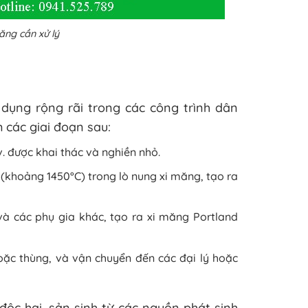
ăng cần xử lý
 dụng rộng rãi trong các công trình dân
 các giai đoạn sau:
.v. được khai thác và nghiền nhỏ.
 (khoảng 1450°C) trong lò nung xi măng, tạo ra
và các phụ gia khác, tạo ra xi măng Portland
ặc thùng, và vận chuyển đến các đại lý hoặc
 độc hại, sản sinh từ các nguồn phát sinh