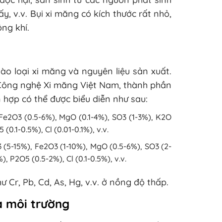
y, v.v. Bụi xi măng có kích thước rất nhỏ,
ông khí.
ào loại xi măng và nguyên liệu sản xuất.
 Công nghệ Xi măng Việt Nam, thành phần
 hợp có thể được biểu diễn như sau:
Fe2O3 (0.5-6%), MgO (0.1-4%), SO3 (1-3%), K2O
(0.1-0.5%), Cl (0.01-0.1%), v.v.
(5-15%), Fe2O3 (1-10%), MgO (0.5-6%), SO3 (2-
 P2O5 (0.5-2%), Cl (0.1-0.5%), v.v.
 Cr, Pb, Cd, As, Hg, v.v. ở nồng độ thấp.
à môi trường