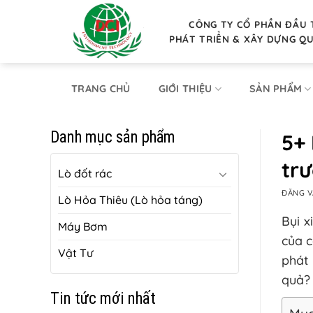
Bỏ
qua
CÔNG TY CỔ PHẦN ĐẦU 
PHÁT TRIỂN & XÂY DỰNG Q
nội
dung
TRANG CHỦ
GIỚI THIỆU
SẢN PHẨM
Danh mục sản phẩm
5+ 
tr
Lò đốt rác
ĐĂNG 
Lò Hỏa Thiêu (Lò hỏa táng)
Bụi 
Máy Bơm
của c
Vật Tư
phát 
quả? 
Tin tức mới nhất