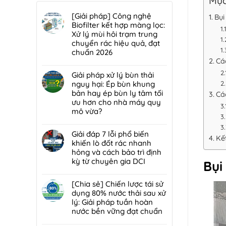
Mục
[Giải pháp] Công nghệ
Bụi
Biofilter kết hợp màng lọc:
Xử lý mùi hôi trạm trung
chuyển rác hiệu quả, đạt
chuẩn 2026
Cá
Không
có
Giải pháp xử lý bùn thải
bình
nguy hại: Ép bùn khung
luận
bản hay ép bùn ly tâm tối
Cá
ở
ưu hơn cho nhà máy quy
[Giải
mô vừa?
pháp]
Không
Công
có
Giải đáp 7 lỗi phổ biến
nghệ
Kế
bình
khiến lò đốt rác nhanh
Biofilter
luận
hỏng và cách bảo trì định
kết
ở
kỳ từ chuyên gia DCI
Bụi
hợp
Giải
màng
Không
pháp
lọc:
có
[Chia sẻ] Chiến lược tái sử
xử
Xử
bình
dụng 80% nước thải sau xử
lý
lý
luận
lý: Giải pháp tuần hoàn
bùn
mùi
ở
nước bền vững đạt chuẩn
thải
hôi
Giải
nguy
Không