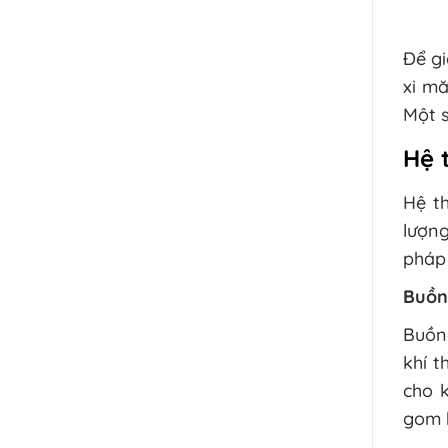
Để gi
xi mă
Một s
Hệ 
Hệ th
lượng
pháp l
Buồn
Buồng
khí t
cho k
gom b