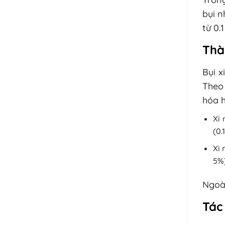
bụi n
từ 0.
Thà
Bụi x
Theo
hóa h
Xi 
(0.
Xi 
5%)
Ngoài
Tác