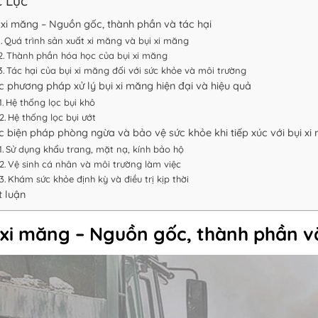
 Lục
 xi măng – Nguồn gốc, thành phần và tác hại
Quá trình sản xuất xi măng và bụi xi măng
Thành phần hóa học của bụi xi măng
Tác hại của bụi xi măng đối với sức khỏe và môi trường
c phương pháp xử lý bụi xi măng hiện đại và hiệu quả
Hệ thống lọc bụi khô
Hệ thống lọc bụi ướt
c biện pháp phòng ngừa và bảo vệ sức khỏe khi tiếp xúc với bụi xi
Sử dụng khẩu trang, mặt nạ, kính bảo hộ
Vệ sinh cá nhân và môi trường làm việc
Khám sức khỏe định kỳ và điều trị kịp thời
t luận
 xi măng – Nguồn gốc, thành phần và