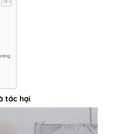
 măng
 tác hại