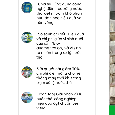
trạm
đáp
hại:
có
[Chia sẻ] Ứng dụng công
trung
7
Ép
bình
nghệ điện hóa xử lý nước
chuyển
lỗi
bùn
luận
thải dệt nhuộm khó phân
rác
phổ
khung
ở
hủy sinh học hiệu quả và
hiệu
biến
bản
[Chia
bền vững
quả,
khiến
hay
sẻ]
đạt
lò
Không
ép
Chiến
chuẩn
đốt
có
[So sánh chi tiết] Hiệu quả
bùn
lược
2026
rác
bình
và chi phí giữa vi sinh nuôi
ly
tái
nhanh
luận
cấy sẵn (Bio-
tâm
sử
hỏng
ở
augmentation) và vi sinh
tối
dụng
và
[Chia
tự nhiên trong xử lý nước
ưu
80%
cách
sẻ]
thải
hơn
nước
bảo
Ứng
cho
thải
Không
trì
dụng
nhà
sau
có
5 Bí quyết cắt giảm 30%
định
công
máy
xử
bình
chi phí điện năng cho hệ
kỳ
nghệ
quy
lý:
luận
thống máy thổi khí trong
từ
điện
mô
Giải
ở
trạm xử lý nước thải
chuyên
hóa
vừa?
pháp
[So
gia
xử
Không
tuần
sánh
DCI
lý
có
[Toàn tập] Giải pháp xử lý
hoàn
chi
nước
bình
nước thải công nghiệp
nước
tiết]
thải
luận
hiệu quả đạt chuẩn bền
bền
Hiệu
dệt
ở
vững
vững
quả
nhuộm
5
đạt
và
Không