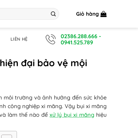
Giỏ hàng
02386.288.666
-
LIÊN HỆ
0941.525.789
hiện đại bảo vệ mội
m môi trường và ảnh hưởng đến sức khỏe
ành công nghiệp xi măng. Vậy bụi xi măng
, và làm thế nào để
xử lý bụi xi măng
hiệu