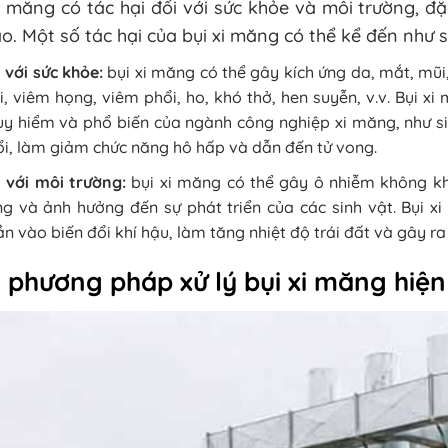
i măng có tác hại đối với sức khỏe và môi trường, đặc
o. Một số tác hại của bụi xi măng có thể kể đến như s
 với sức khỏe:
bụi xi măng có thể gây kích ứng da, mắt, mũi
, viêm họng, viêm phổi, ho, khó thở, hen suyễn, v.v. Bụi x
y hiểm và phổ biến của ngành công nghiệp xi măng, như sil
i, làm giảm chức năng hô hấp và dẫn đến tử vong.
 với môi trường:
bụi xi măng có thể gây ô nhiễm không khí
g và ảnh hưởng đến sự phát triển của các sinh vật. Bụi x
n vào biến đổi khí hậu, làm tăng nhiệt độ trái đất và gây r
 phương pháp xử lý bụi xi măng hiện