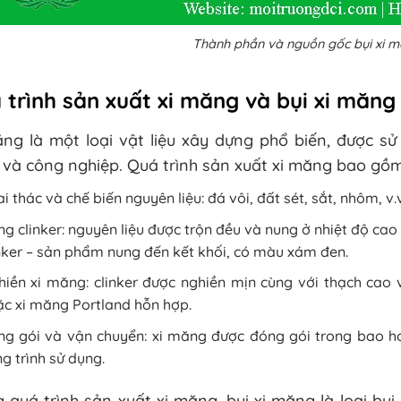
Thành phần và nguồn gốc bụi xi m
 trình sản xuất xi măng và bụi xi măng
ng là một loại vật liệu xây dựng phổ biến, được sử
và công nghiệp. Quá trình sản xuất xi măng bao gồm
i thác và chế biến nguyên liệu: đá vôi, đất sét, sắt, nhôm, v
g clinker: nguyên liệu được trộn đều và nung ở nhiệt độ cao
nker – sản phẩm nung đến kết khối, có màu xám đen.
iền xi măng: clinker được nghiền mịn cùng với thạch cao 
c xi măng Portland hỗn hợp.
ng gói và vận chuyển: xi măng được đóng gói trong bao ho
g trình sử dụng.
 quá trình sản xuất xi măng, bụi xi măng là loại bụi