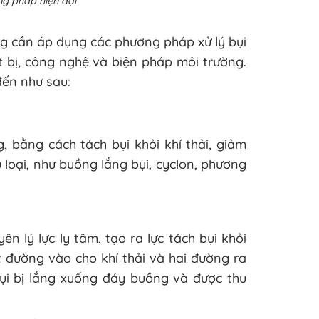
ng pháp hiện đại
ng cần áp dụng các phương pháp xử lý bụi
t bị, công nghệ và biện pháp môi trường.
đến như sau:
g, bằng cách tách bụi khỏi khí thải, giảm
u loại, như buồng lắng bụi, cyclon, phương
n lý lực ly tâm, tạo ra lực tách bụi khỏi
ột đường vào cho khí thải và hai đường ra
 bụi bị lắng xuống đáy buồng và được thu