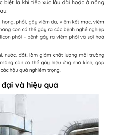
 biệt là khi tiếp xúc lâu dài hoặc ở nồng
au:
, họng, phổi, gây viêm da, viêm kết mạc, viêm
i măng còn có thể gây ra các bệnh nghề nghiệp
icon phổi – bệnh gây ra viêm phổi và sợi hoá
, nước, đất, làm giảm chất lượng môi trường
i măng còn có thể gây hiệu ứng nhà kính, góp
a các hậu quả nghiêm trọng.
 đại và hiệu quả