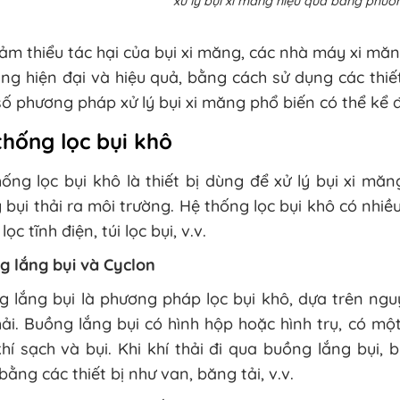
xử lý bụi xi măng hiệu quả bằng phươ
ảm thiểu tác hại của bụi xi măng, các nhà máy xi mă
ng hiện đại và hiệu quả, bằng cách sử dụng các thiế
ố phương pháp xử lý bụi xi măng phổ biến có thể kể 
thống lọc bụi khô
ống lọc bụi khô là thiết bị dùng để xử lý bụi xi măn
 bụi thải ra môi trường. Hệ thống lọc bụi khô có nhiề
ọc tĩnh điện, túi lọc bụi, v.v.
g lắng bụi và Cyclon
 lắng bụi là phương pháp lọc bụi khô, dựa trên nguyê
hải. Buồng lắng bụi có hình hộp hoặc hình trụ, có m
hí sạch và bụi. Khi khí thải đi qua buồng lắng bụi,
ằng các thiết bị như van, băng tải, v.v.