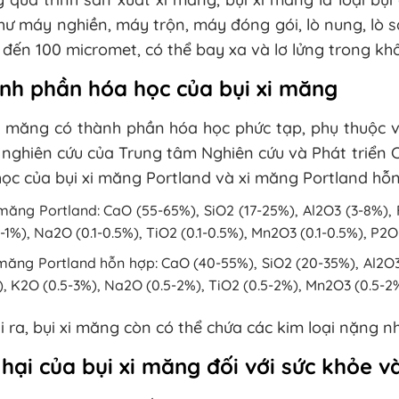
hư máy nghiền, máy trộn, máy đóng gói, lò nung, lò sấ
1 đến 100 micromet, có thể bay xa và lơ lửng trong kh
nh phần hóa học của bụi xi măng
i măng có thành phần hóa học phức tạp, phụ thuộc v
 nghiên cứu của Trung tâm Nghiên cứu và Phát triển
ọc của bụi xi măng Portland và xi măng Portland hỗn
măng Portland: CaO (55-65%), SiO2 (17-25%), Al2O3 (3-8%), 
1-1%), Na2O (0.1-0.5%), TiO2 (0.1-0.5%), Mn2O3 (0.1-0.5%), P2O5 
măng Portland hỗn hợp: CaO (40-55%), SiO2 (20-35%), Al2O3 
, K2O (0.5-3%), Na2O (0.5-2%), TiO2 (0.5-2%), Mn2O3 (0.5-2%),
 ra, bụi xi măng còn có thể chứa các kim loại nặng như
 hại của bụi xi măng đối với sức khỏe v