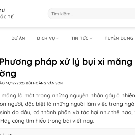
TƯ
Tìm
kiếm:
UỐC TẾ
DỰ ÁN
DỊCH VỤ
TIN TỨC
TUYỂN DỤNG
Phương pháp xử lý bụi xi măng 
ường
VÀO
14/12/2023
BỞI
HOÀNG VĂN SƠN
xi măng là một trong những nguyên nhân gây ô nhiễ
on người, đặc biệt là những người làm việc trong ng
sinh do đâu, có thành phần và tác hại như thế nào
Hãy cùng tìm hiểu trong bài viết này.