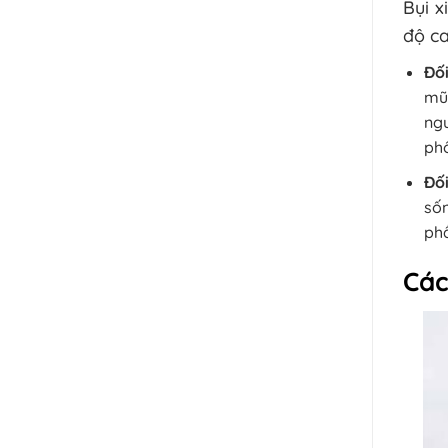
Bụi x
độ ca
Đối
mũi
ngu
phổ
Đối
sốn
phầ
Các