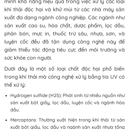
minh khả năng hiệu quả trong việc xử lý các loại
khí thải độc hại và khử mùi từ các nhà máy sản
xuất đa dạng ngành công nghiệp. Các ngành như
sản xuất cao su, hóa chất, dược phẩm, lọc dầu,
phân bón, mực in, thuốc trừ sâu, nhựa, sơn, và
luyện cốc đều đã tận dụng công nghệ này để
giảm thiểu tác động tiêu cực đến môi trường và
sức khỏe con người.
Dưới đây là một số loại chất độc hại phổ biến
trong khí thải mà công nghệ xử lý bằng tia UV có
thể xử lý:
Hydrogen sulfide (H2S): Phát sinh từ nhiều nguồn như
sản xuất bột giấy, lọc dầu, luyện cốc và ngành hóa
dầu.
Mercaptans: Thường xuất hiện trong khí thải từ sản
xuất bột giấy, lọc dầu và ngành sản xuất nhựa tổng