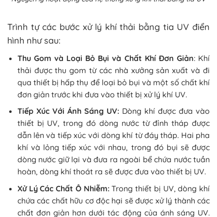
Trình tự các bước xử lý khí thải bằng tia UV điển
hình như sau:
Thu Gom và Loại Bỏ Bụi và Chất Khí Đơn Giản
: Khí
thải được thu gom từ các nhà xưởng sản xuất và đi
qua thiết bị hấp thụ để loại bỏ bụi và một số chất khí
đơn giản trước khi đưa vào thiết bị xử lý khí UV.
Tiếp Xúc Với Ánh Sáng UV:
Dòng khí được đưa vào
thiết bị UV, trong đó dòng nước từ đỉnh tháp được
dẫn lên và tiếp xúc với dòng khí từ đáy tháp. Hai pha
khí và lỏng tiếp xúc với nhau, trong đó bụi sẽ được
dòng nước giữ lại và đưa ra ngoài bể chứa nước tuần
hoàn, dòng khí thoát ra sẽ được đưa vào thiết bị UV.
Xử Lý Các Chất Ô Nhiễm:
Trong thiết bị UV, dòng khí
chứa các chất hữu cơ độc hại sẽ được xử lý thành các
chất đơn giản hơn dưới tác động của ánh sáng UV.