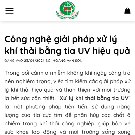
Bỏ
qua
nội
dung
Công nghệ giải pháp xử lý
khí thải bằng tia UV hiệu quả
ĐĂNG VÀO
23/04/2024
BỞI
HOÀNG VĂN SƠN
Trong bối cảnh ô nhiễm không khí ngày càng trở
nên nghiêm trọng, việc tìm kiếm các giải pháp xử
lý khí thải hiệu quả và thân thiện với môi trường
là hết sức cần thiết. “
Xử lý khí thải bằng tia UV
”
là một phương pháp tiên tiến, sử dụng năng
lượng của tia cực tím để phân hủy các chất ô
nhiễm trong khí thải công nghiệp, giúp bảo vệ
sức khỏe lao động và môi trường sống xung