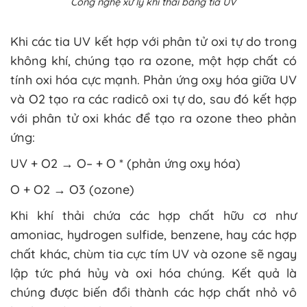
Công nghệ xử lý khí thải bằng tia UV
Khi các tia UV kết hợp với phân tử oxi tự do trong
không khí, chúng tạo ra ozone, một hợp chất có
tính oxi hóa cực mạnh. Phản ứng oxy hóa giữa UV
và O2 tạo ra các radicô oxi tự do, sau đó kết hợp
với phân tử oxi khác để tạo ra ozone theo phản
ứng:
UV + O2 → O– + O * (phản ứng oxy hóa)
O + O2 → O3 (ozone)
Khi khí thải chứa các hợp chất hữu cơ như
amoniac, hydrogen sulfide, benzene, hay các hợp
chất khác, chùm tia cực tím UV và ozone sẽ ngay
lập tức phá hủy và oxi hóa chúng. Kết quả là
chúng được biến đổi thành các hợp chất nhỏ vô