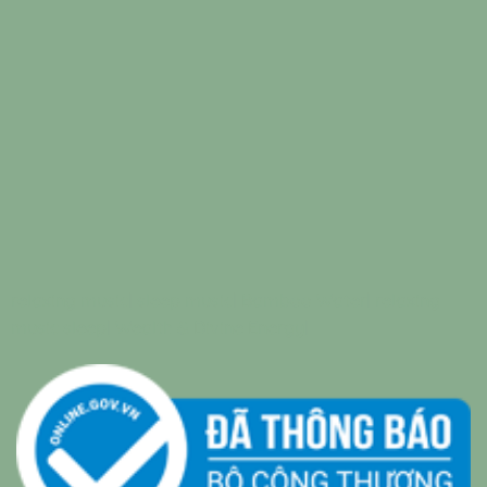
relaxing music
|
sleep music
|
Bamboo Water
|
relaxing
music sleep
|
Wealth & Divine Energy
|