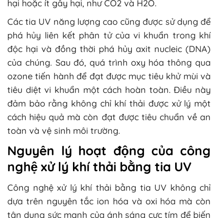
hại hoặc ít gây hại, như CO2 và H2O.
Các tia UV năng lượng cao cũng được sử dụng để
phá hủy liên kết phân tử của vi khuẩn trong khí
độc hại và đồng thời phá hủy axit nucleic (DNA)
của chúng. Sau đó, quá trình oxy hóa thông qua
ozone tiến hành để đạt được mục tiêu khử mùi và
tiêu diệt vi khuẩn một cách hoàn toàn. Điều này
đảm bảo rằng không chỉ khí thải được xử lý một
cách hiệu quả mà còn đạt được tiêu chuẩn về an
toàn và vệ sinh môi trường.
Nguyên lý hoạt động của công
nghệ xử lý khí thải bằng tia UV
Công nghệ xử lý khí thải bằng tia UV không chỉ
dựa trên nguyên tắc ion hóa và oxi hóa mà còn
tận dụng sức mạnh của ánh sáng cực tím để biến