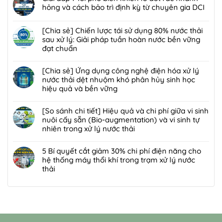
pháp]
bức
bình
hỏng và cách bảo trì định kỳ từ chuyên gia DCI
Công
xạ
luận
nghệ
Không
ion
ở
Biofilter
có
[Chia sẻ] Chiến lược tái sử dụng 80% nước thải
hóa
Giải
kết
bình
sau xử lý: Giải pháp tuần hoàn nước bền vững
trong
pháp
hợp
luận
đạt chuẩn
xử
xử
màng
ở
lý
lý
Không
lọc:
Giải
nước
bùn
có
[Chia sẻ] Ứng dụng công nghệ điện hóa xử lý
Xử
đáp
thải
thải
bình
nước thải dệt nhuộm khó phân hủy sinh học
lý
7
và
nguy
luận
hiệu quả và bền vững
mùi
lỗi
chất
hại:
ở
hôi
phổ
Không
thải
Ép
[Chia
trạm
biến
có
[So sánh chi tiết] Hiệu quả và chi phí giữa vi sinh
nguy
bùn
sẻ]
trung
khiến
bình
nuôi cấy sẵn (Bio-augmentation) và vi sinh tự
hại:
khung
Chiến
chuyển
lò
luận
nhiên trong xử lý nước thải
Giải
bản
lược
rác
đốt
ở
pháp
hay
tái
Không
hiệu
rác
[Chia
đột
ép
sử
có
5 Bí quyết cắt giảm 30% chi phí điện năng cho
quả,
nhanh
sẻ]
phá
bùn
dụng
bình
hệ thống máy thổi khí trong trạm xử lý nước
đạt
hỏng
Ứng
bền
ly
80%
luận
thải
chuẩn
và
dụng
vững
tâm
nước
ở
2026
cách
công
Không
tối
thải
[So
bảo
nghệ
có
ưu
sau
sánh
trì
điện
bình
hơn
xử
chi
định
hóa
luận
cho
lý:
tiết]
kỳ
xử
ở
nhà
Giải
Hiệu