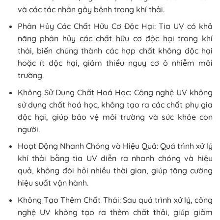
và các tác nhân gây bệnh trong khí thải.
Phân Hủy Các Chất Hữu Cơ Độc Hại: Tia UV có khả
năng phân hủy các chất hữu cơ độc hại trong khí
thải, biến chúng thành các hợp chất không độc hại
hoặc ít độc hại, giảm thiểu nguy cơ ô nhiễm môi
trường.
Không Sử Dụng Chất Hoá Học: Công nghệ UV không
sử dụng chất hoá học, không tạo ra các chất phụ gia
độc hại, giúp bảo vệ môi trường và sức khỏe con
người.
Hoạt Động Nhanh Chóng và Hiệu Quả: Quá trình xử lý
khí thải bằng tia UV diễn ra nhanh chóng và hiệu
quả, không đòi hỏi nhiều thời gian, giúp tăng cường
hiệu suất vận hành.
Không Tạo Thêm Chất Thải: Sau quá trình xử lý, công
nghệ UV không tạo ra thêm chất thải, giúp giảm