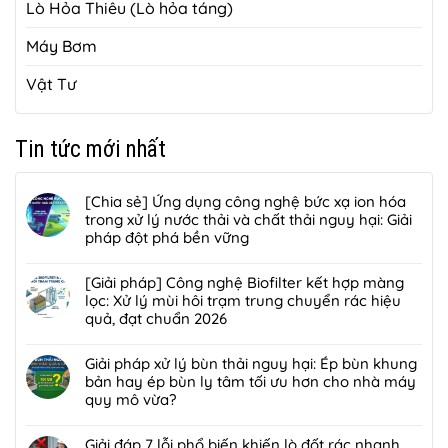
Lò Hỏa Thiêu (Lò hỏa táng)
Máy Bơm
Vật Tư
Tin tức mới nhất
[Chia sẻ] Ứng dụng công nghệ bức xạ ion hóa
trong xử lý nước thải và chất thải nguy hại: Giải
pháp đột phá bền vững
Không
có
[Giải pháp] Công nghệ Biofilter kết hợp màng
bình
lọc: Xử lý mùi hôi trạm trung chuyển rác hiệu
luận
quả, đạt chuẩn 2026
ở
Không
[Chia
có
Giải pháp xử lý bùn thải nguy hại: Ép bùn khung
sẻ]
bình
bản hay ép bùn ly tâm tối ưu hơn cho nhà máy
Ứng
luận
quy mô vừa?
dụng
ở
công
Không
[Giải
nghệ
có
Giải đáp 7 lỗi phổ biến khiến lò đốt rác nhanh