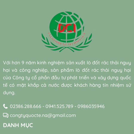
từ
lý
5
máy
pháp
quả
chuyên
nước
Bí
quy
tuần
và
gia
thải
quyết
mô
hoàn
chi
DCI
dệt
cắt
vừa?
nước
phí
nhuộm
giảm
bền
giữa
khó
30%
vững
vi
phân
chi
đạt
sinh
hủy
phí
chuẩn
nuôi
sinh
điện
cấy
học
năng
sẵn
hiệu
cho
(Bio-
quả
hệ
Với hơn 9 năm kinh nghiệm sản xuất lò đốt rác thải nguy
augmentation)
và
thống
và
hại và công nghiệp, sản phẩm lò đốt rác thải nguy hại
bền
máy
vi
vững
thổi
của Công ty cổ phần đầu tư phát triển và xây dựng quốc
sinh
khí
tế có mặt khắp cả nước được khách hàng tín nhiệm sử
tự
trong
nhiên
dụng.
trạm
trong
xử
xử
lý
02386.288.666 - 0941.525.789 - 0986035946
lý
nước
nước
thải
congtyquocte.na@gmail.com
thải
DANH MỤC