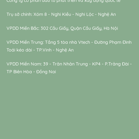
Công ty cổ phần đầu tư phát triển và xây dựng quốc tế
Trụ sở chính: Xóm 8 - Nghi Kiều - Nghi Lộc - Nghệ An
VPDD Miền Bắc: 302 Cầu Giấy, Quận Cầu Giấy, Hà Nội
VPDD Miền Trung: Tầng 5 tòa nhà Vtech - Đường Phạm Đình
Toái kéo dài - TP.Vinh - Nghệ An
VPDD Miền Nam: 39 - Trân Nhân Trung - KP4 - P.Trảng Đài -
TP Biên Hòa - Đồng Nai