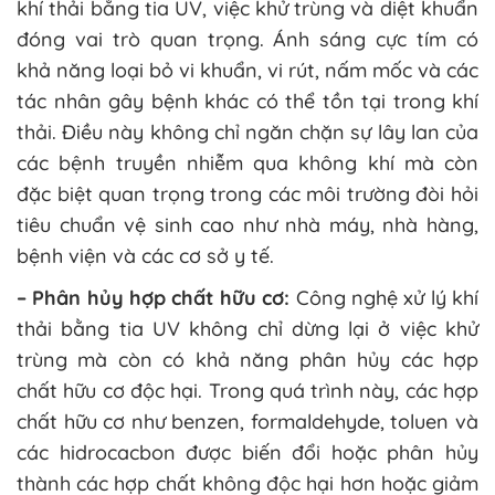
khí thải bằng tia UV, việc khử trùng và diệt khuẩn
đóng vai trò quan trọng. Ánh sáng cực tím có
khả năng loại bỏ vi khuẩn, vi rút, nấm mốc và các
tác nhân gây bệnh khác có thể tồn tại trong khí
thải. Điều này không chỉ ngăn chặn sự lây lan của
các bệnh truyền nhiễm qua không khí mà còn
đặc biệt quan trọng trong các môi trường đòi hỏi
tiêu chuẩn vệ sinh cao như nhà máy, nhà hàng,
bệnh viện và các cơ sở y tế.
– Phân hủy hợp chất hữu cơ:
Công nghệ xử lý khí
thải bằng tia UV không chỉ dừng lại ở việc khử
trùng mà còn có khả năng phân hủy các hợp
chất hữu cơ độc hại. Trong quá trình này, các hợp
chất hữu cơ như benzen, formaldehyde, toluen và
các hidrocacbon được biến đổi hoặc phân hủy
thành các hợp chất không độc hại hơn hoặc giảm