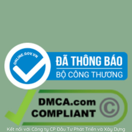
relaxing music
|
sleep music
|
Bamboo Water
|
relaxing
music sleep
|
Wealth & Divine Energy
|
Kết nối với Công ty CP Đầu Tư Phát Triển và Xây Dựng