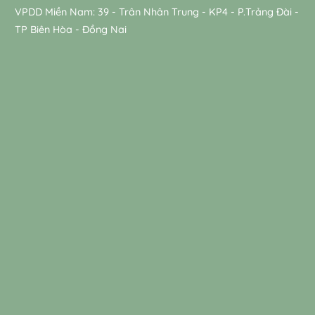
VPDD Miền Nam: 39 - Trân Nhân Trung - KP4 - P.Trảng Đài -
TP Biên Hòa - Đồng Nai