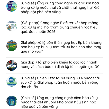
[Chia sẻ] Ứng dụng công nghệ bức xạ ion hóa
trong xử lý nước thải và chất thải nguy hại: Giải
pháp đột phá bền vững
Không
có
[Giải pháp] Công nghệ Biofilter kết hợp màng
bình
lọc: Xử lý mùi hôi trạm trung chuyển rác hiệu
luận
quả, đạt chuẩn 2026
ở
Không
[Chia
có
Giải pháp xử lý bùn thải nguy hại: Ép bùn khung
sẻ]
bình
bản hay ép bùn ly tâm tối ưu hơn cho nhà máy
Ứng
luận
quy mô vừa?
dụng
ở
công
Không
[Giải
nghệ
có
Giải đáp 7 lỗi phổ biến khiến lò đốt rác nhanh
pháp]
bức
bình
hỏng và cách bảo trì định kỳ từ chuyên gia DCI
Công
xạ
luận
nghệ
Không
ion
ở
Biofilter
có
[Chia sẻ] Chiến lược tái sử dụng 80% nước thải
hóa
Giải
kết
bình
sau xử lý: Giải pháp tuần hoàn nước bền vững
trong
pháp
hợp
luận
đạt chuẩn
xử
xử
màng
ở
lý
lý
Không
lọc:
Giải
nước
bùn
có
[Chia sẻ] Ứng dụng công nghệ điện hóa xử lý
Xử
đáp
thải
thải
bình
nước thải dệt nhuộm khó phân hủy sinh học
lý
7
và
nguy
luận
hiệu quả và bền vững
mùi
lỗi