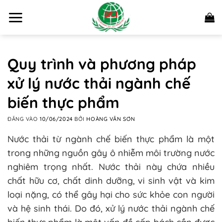
Bỏ
qua
nội
dung
Quy trình và phương pháp
xử lý nước thải ngành chế
biến thực phẩm
ĐĂNG VÀO
10/06/2024
BỞI
HOÀNG VĂN SƠN
Nước thải từ ngành chế biến thực phẩm là một
trong những nguồn gây ô nhiễm môi trường nước
nghiêm trọng nhất. Nước thải này chứa nhiều
chất hữu cơ, chất dinh dưỡng, vi sinh vật và kim
loại nặng, có thể gây hại cho sức khỏe con người
và hệ sinh thái. Do đó, xử lý nước thải ngành chế