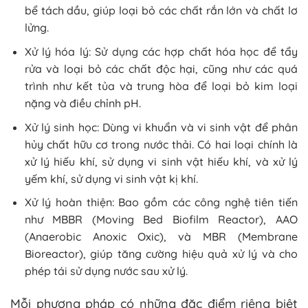
bể tách dầu, giúp loại bỏ các chất rắn lớn và chất lơ
lửng.
Xử lý hóa lý: Sử dụng các hợp chất hóa học để tẩy
rửa và loại bỏ các chất độc hại, cũng như các quá
trình như kết tủa và trung hòa để loại bỏ kim loại
nặng và điều chỉnh pH.
Xử lý sinh học: Dùng vi khuẩn và vi sinh vật để phân
hủy chất hữu cơ trong nước thải. Có hai loại chính là
xử lý hiếu khí, sử dụng vi sinh vật hiếu khí, và xử lý
yếm khí, sử dụng vi sinh vật kị khí.
Xử lý hoàn thiện: Bao gồm các công nghệ tiên tiến
như MBBR (Moving Bed Biofilm Reactor), AAO
(Anaerobic Anoxic Oxic), và MBR (Membrane
Bioreactor), giúp tăng cường hiệu quả xử lý và cho
phép tái sử dụng nước sau xử lý.
Mỗi phương pháp có những đặc điểm riêng biệt