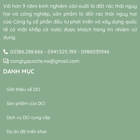
(Bio-
quả
hệ
Với hơn 9 năm kinh nghiệm sản xuất lò đốt rác thải nguy
augmentation)
và
thống
và
hại và công nghiệp, sản phẩm lò đốt rác thải nguy hại
bền
máy
vi
vững
thổi
của Công ty cổ phần đầu tư phát triển và xây dựng quốc
sinh
khí
tế có mặt khắp cả nước được khách hàng tín nhiệm sử
tự
trong
nhiên
dụng.
trạm
trong
xử
xử
lý
02386.288.666 - 0941.525.789 - 0986035946
lý
nước
nước
thải
congtyquocte.na@gmail.com
thải
DANH MỤC
Giới thiệu về DCI
Sản phẩm của DCI
Dịch vụ DCI cung cấp
Dự án đã triển khai