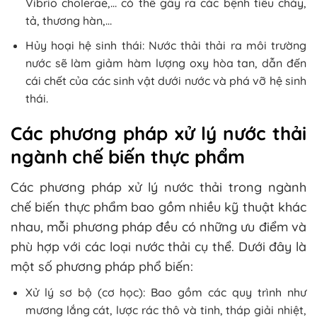
Vibrio cholerae,… có thể gây ra các bệnh tiêu chảy,
tả, thương hàn,…
Hủy hoại hệ sinh thái: Nước thải thải ra môi trường
nước sẽ làm giảm hàm lượng oxy hòa tan, dẫn đến
cái chết của các sinh vật dưới nước và phá vỡ hệ sinh
thái.
Các phương pháp xử lý nước thải
ngành chế biến thực phẩm
Các phương pháp xử lý nước thải trong ngành
chế biến thực phẩm bao gồm nhiều kỹ thuật khác
nhau, mỗi phương pháp đều có những ưu điểm và
phù hợp với các loại nước thải cụ thể. Dưới đây là
một số phương pháp phổ biến:
Xử lý sơ bộ (cơ học): Bao gồm các quy trình như
mương lắng cát, lược rác thô và tinh, tháp giải nhiệt,