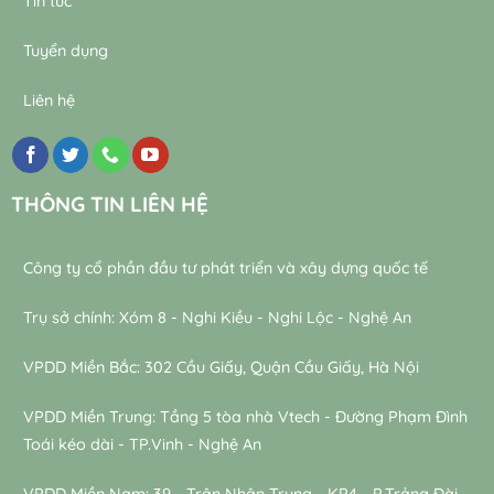
Tin tức
Tuyển dụng
Liên hệ
THÔNG TIN LIÊN HỆ
Công ty cổ phần đầu tư phát triển và xây dựng quốc tế
Trụ sở chính: Xóm 8 - Nghi Kiều - Nghi Lộc - Nghệ An
VPDD Miền Bắc: 302 Cầu Giấy, Quận Cầu Giấy, Hà Nội
VPDD Miền Trung: Tầng 5 tòa nhà Vtech - Đường Phạm Đình
Toái kéo dài - TP.Vinh - Nghệ An
VPDD Miền Nam: 39 - Trân Nhân Trung - KP4 - P.Trảng Đài -