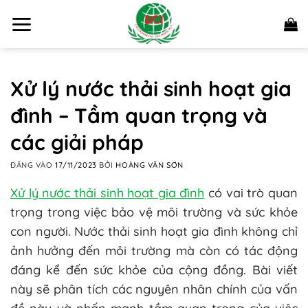
Bỏ
qua
nội
dung
Xử lý nước thải sinh hoạt gia
đình – Tầm quan trọng và
các giải pháp
ĐĂNG VÀO
17/11/2023
BỞI
HOÀNG VĂN SƠN
Xử lý nước thải sinh hoạt gia đình
có vai trò quan
trọng trong việc bảo vệ môi trường và sức khỏe
con người. Nước thải sinh hoạt gia đình không chỉ
ảnh hưởng đến môi trường mà còn có tác động
đáng kể đến sức khỏe của cộng đồng. Bài viết
này sẽ phân tích các nguyên nhân chính của vấn