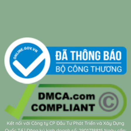
relaxing music
|
sleep music
|
Bamboo Water
|
relaxing
music sleep
|
Wealth & Divine Energy
|
Kết nối với Công ty CP Đầu Tư Phát Triển và Xây Dựng
Quốc Tế | Đăng ký kinh doanh số: 2901738815 Ngày cấp: