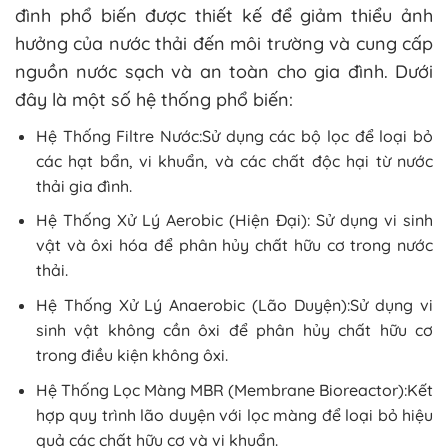
đình phổ biến được thiết kế để giảm thiểu ảnh
hưởng của nước thải đến môi trường và cung cấp
nguồn nước sạch và an toàn cho gia đình. Dưới
đây là một số hệ thống phổ biến:
Hệ Thống Filtre Nước:Sử dụng các bộ lọc để loại bỏ
các hạt bẩn, vi khuẩn, và các chất độc hại từ nước
thải gia đình.
Hệ Thống Xử Lý Aerobic (Hiện Đại): Sử dụng vi sinh
vật và ôxi hóa để phân hủy chất hữu cơ trong nước
thải.
Hệ Thống Xử Lý Anaerobic (Lão Duyện):Sử dụng vi
sinh vật không cần ôxi để phân hủy chất hữu cơ
trong điều kiện không ôxi.
Hệ Thống Lọc Màng MBR (Membrane Bioreactor):Kết
hợp quy trình lão duyện với lọc màng để loại bỏ hiệu
quả các chất hữu cơ và vi khuẩn.