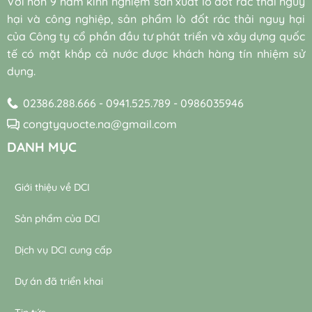
Với hơn 9 năm kinh nghiệm sản xuất lò đốt rác thải nguy
augmentation)
và
thống
và
hại và công nghiệp, sản phẩm lò đốt rác thải nguy hại
bền
máy
vi
vững
thổi
của Công ty cổ phần đầu tư phát triển và xây dựng quốc
sinh
khí
tế có mặt khắp cả nước được khách hàng tín nhiệm sử
tự
trong
nhiên
dụng.
trạm
trong
xử
xử
lý
02386.288.666 - 0941.525.789 - 0986035946
lý
nước
nước
thải
congtyquocte.na@gmail.com
thải
DANH MỤC
Giới thiệu về DCI
Sản phẩm của DCI
Dịch vụ DCI cung cấp
Dự án đã triển khai