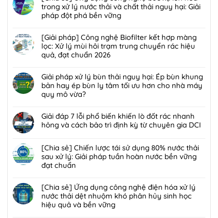
trong xử lý nước thải và chất thải nguy hại: Giải
pháp đột phá bền vững
Không
có
[Giải pháp] Công nghệ Biofilter kết hợp màng
bình
lọc: Xử lý mùi hôi trạm trung chuyển rác hiệu
luận
quả, đạt chuẩn 2026
ở
Không
[Chia
có
Giải pháp xử lý bùn thải nguy hại: Ép bùn khung
sẻ]
bình
bản hay ép bùn ly tâm tối ưu hơn cho nhà máy
Ứng
luận
quy mô vừa?
dụng
ở
công
Không
[Giải
nghệ
có
Giải đáp 7 lỗi phổ biến khiến lò đốt rác nhanh
pháp]
bức
bình
hỏng và cách bảo trì định kỳ từ chuyên gia DCI
Công
xạ
luận
nghệ
Không
ion
ở
Biofilter
có
[Chia sẻ] Chiến lược tái sử dụng 80% nước thải
hóa
Giải
kết
bình
sau xử lý: Giải pháp tuần hoàn nước bền vững
trong
pháp
hợp
luận
đạt chuẩn
xử
xử
màng
ở
lý
lý
Không
lọc:
Giải
nước
bùn
có
[Chia sẻ] Ứng dụng công nghệ điện hóa xử lý
Xử
đáp
thải
thải
bình
nước thải dệt nhuộm khó phân hủy sinh học
lý
7
và
nguy
luận
hiệu quả và bền vững
mùi
lỗi
chất
hại:
ở
hôi
phổ
Không