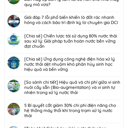
luận
quy mô vừa?
ở
Không
[Giải
có
Giải đáp 7 lỗi phổ biến khiến lò đốt rác nhanh
pháp]
bình
hỏng và cách bảo trì định kỳ từ chuyên gia DCI
Công
luận
nghệ
Không
ở
Biofilter
có
[Chia sẻ] Chiến lược tái sử dụng 80% nước thải
Giải
kết
bình
sau xử lý: Giải pháp tuần hoàn nước bền vững
pháp
hợp
luận
đạt chuẩn
xử
màng
ở
lý
Không
lọc:
Giải
bùn
có
[Chia sẻ] Ứng dụng công nghệ điện hóa xử lý
Xử
đáp
thải
bình
nước thải dệt nhuộm khó phân hủy sinh học
lý
7
nguy
luận
hiệu quả và bền vững
mùi
lỗi
hại:
ở
hôi
phổ
Không
Ép
[Chia
trạm
biến
có
[So sánh chi tiết] Hiệu quả và chi phí giữa vi sinh
bùn
sẻ]
trung
khiến
bình
nuôi cấy sẵn (Bio-augmentation) và vi sinh tự
khung
Chiến
chuyển
lò
luận
nhiên trong xử lý nước thải
bản
lược
rác
đốt
ở
hay
tái
Không
hiệu
rác
[Chia
ép
sử
có
5 Bí quyết cắt giảm 30% chi phí điện năng cho
quả,
nhanh
sẻ]
bùn
dụng
bình
hệ thống máy thổi khí trong trạm xử lý nước
đạt
hỏng
Ứng
ly
80%
luận
thải
chuẩn
và
dụng
tâm
nước
ở
2026
cách
công
Không
tối
thải
[So
bảo
nghệ
có