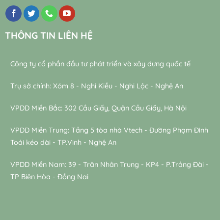
THÔNG TIN LIÊN HỆ
Công ty cổ phần đầu tư phát triển và xây dựng quốc tế
Trụ sở chính: Xóm 8 - Nghi Kiều - Nghi Lộc - Nghệ An
VPDD Miền Bắc: 302 Cầu Giấy, Quận Cầu Giấy, Hà Nội
VPDD Miền Trung: Tầng 5 tòa nhà Vtech - Đường Phạm Đình
Toái kéo dài - TP.Vinh - Nghệ An
VPDD Miền Nam: 39 - Trân Nhân Trung - KP4 - P.Trảng Đài -
TP Biên Hòa - Đồng Nai