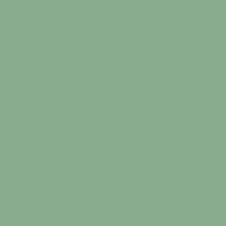
relaxing music
|
sleep music
|
Bamboo Water
|
relaxing
music sleep
|
Wealth & Divine Energy
|