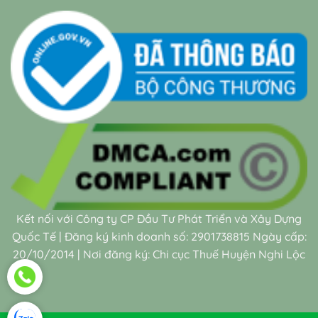
Kết nối với Công ty CP Đầu Tư Phát Triển và Xây Dựng
Quốc Tế | Đăng ký kinh doanh số: 2901738815 Ngày cấp:
20/10/2014 | Nơi đăng ký: Chi cục Thuế Huyện Nghi Lộc