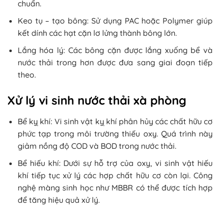
chuẩn.
Keo tụ – tạo bông: Sử dụng PAC hoặc Polymer giúp
kết dính các hạt cặn lơ lửng thành bông lớn.
Lắng hóa lý: Các bông cặn được lắng xuống bể và
nước thải trong hơn được đưa sang giai đoạn tiếp
theo.
Xử lý vi sinh nước thải xà phòng
Bể kỵ khí: Vi sinh vật kỵ khí phân hủy các chất hữu cơ
phức tạp trong môi trường thiếu oxy. Quá trình này
giảm nồng độ COD và BOD trong nước thải.
Bể hiếu khí: Dưới sự hỗ trợ của oxy, vi sinh vật hiếu
khí tiếp tục xử lý các hợp chất hữu cơ còn lại. Công
nghệ màng sinh học như MBBR có thể được tích hợp
để tăng hiệu quả xử lý.