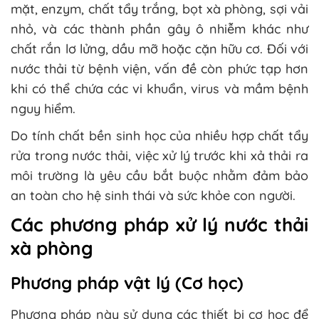
mặt, enzym, chất tẩy trắng, bọt xà phòng, sợi vải
nhỏ, và các thành phần gây ô nhiễm khác như
chất rắn lơ lửng, dầu mỡ hoặc cặn hữu cơ. Đối với
nước thải từ bệnh viện, vấn đề còn phức tạp hơn
khi có thể chứa các vi khuẩn, virus và mầm bệnh
nguy hiểm.
Do tính chất bền sinh học của nhiều hợp chất tẩy
rửa trong nước thải, việc xử lý trước khi xả thải ra
môi trường là yêu cầu bắt buộc nhằm đảm bảo
an toàn cho hệ sinh thái và sức khỏe con người.
Các phương pháp xử lý nước thải
xà phòng
Phương pháp vật lý (Cơ học)
Phương pháp này sử dụng các thiết bị cơ học để