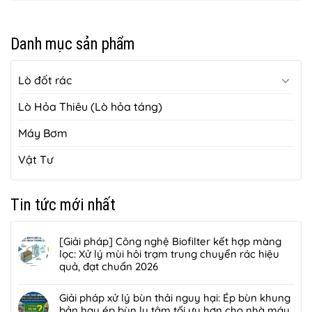
Danh mục sản phẩm
Lò đốt rác
Lò Hỏa Thiêu (Lò hỏa táng)
Máy Bơm
Vật Tư
Tin tức mới nhất
[Giải pháp] Công nghệ Biofilter kết hợp màng
lọc: Xử lý mùi hôi trạm trung chuyển rác hiệu
quả, đạt chuẩn 2026
Không
có
Giải pháp xử lý bùn thải nguy hại: Ép bùn khung
bình
bản hay ép bùn ly tâm tối ưu hơn cho nhà máy