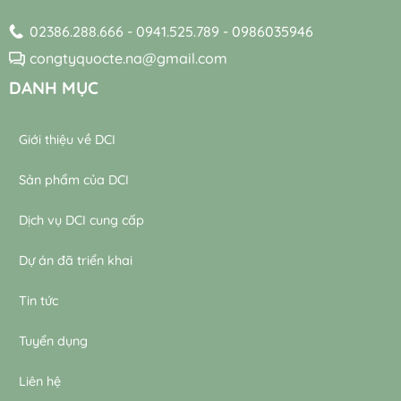
thải
02386.288.666 - 0941.525.789 - 0986035946
congtyquocte.na@gmail.com
DANH MỤC
Giới thiệu về DCI
Sản phẩm của DCI
Dịch vụ DCI cung cấp
Dự án đã triển khai
Tin tức
Tuyển dụng
Liên hệ