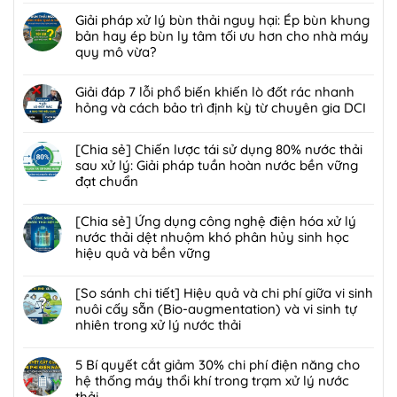
Không
có
Giải pháp xử lý bùn thải nguy hại: Ép bùn khung
bình
bản hay ép bùn ly tâm tối ưu hơn cho nhà máy
luận
quy mô vừa?
ở
Không
[Giải
có
Giải đáp 7 lỗi phổ biến khiến lò đốt rác nhanh
pháp]
bình
hỏng và cách bảo trì định kỳ từ chuyên gia DCI
Công
luận
nghệ
Không
ở
Biofilter
có
[Chia sẻ] Chiến lược tái sử dụng 80% nước thải
Giải
kết
bình
sau xử lý: Giải pháp tuần hoàn nước bền vững
pháp
hợp
luận
đạt chuẩn
xử
màng
ở
lý
Không
lọc:
Giải
bùn
có
[Chia sẻ] Ứng dụng công nghệ điện hóa xử lý
Xử
đáp
thải
bình
nước thải dệt nhuộm khó phân hủy sinh học
lý
7
nguy
luận
hiệu quả và bền vững
mùi
lỗi
hại:
ở
hôi
phổ
Không
Ép
[Chia
trạm
biến
có
[So sánh chi tiết] Hiệu quả và chi phí giữa vi sinh
bùn
sẻ]
trung
khiến
bình
nuôi cấy sẵn (Bio-augmentation) và vi sinh tự
khung
Chiến
chuyển
lò
luận
nhiên trong xử lý nước thải
bản
lược
rác
đốt
ở
hay
tái
Không
hiệu
rác
[Chia
ép
sử
có
5 Bí quyết cắt giảm 30% chi phí điện năng cho
quả,
nhanh
sẻ]
bùn
dụng
bình
hệ thống máy thổi khí trong trạm xử lý nước
đạt
hỏng
Ứng
ly
80%
luận
thải