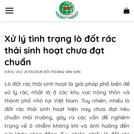
Bỏ
qua
nội
dung
Xử lý tình trạng lò đốt rác
thải sinh hoạt chưa đạt
chuẩn
ĐĂNG VÀO
21/01/2025
BỞI
HOÀNG VĂN SƠN
Lò đốt rác thải sinh hoạt là giải pháp phổ biến để
xử lý rác, nhất là ở các khu vực nông thôn và
thành phố nhỏ tại Việt Nam. Tuy nhiên, nhiều lò
đốt rác thải sinh hoạt hiện nay chưa đạt tiêu
chuẩn môi trường, gây ra các vấn đề nghiêm
trọng về ô nhiễm không khí và ảnh hưởng đến