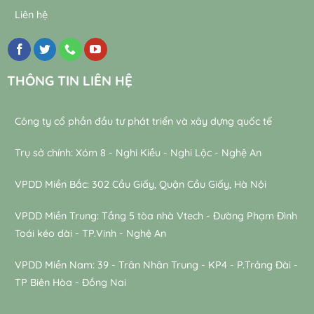
Liên hệ
THÔNG TIN LIÊN HỆ
Công ty cổ phần đầu tư phát triển và xây dựng quốc tế
Trụ sở chính: Xóm 8 - Nghi Kiều - Nghi Lộc - Nghệ An
VPDD Miền Bắc: 302 Cầu Giấy, Quận Cầu Giấy, Hà Nội
VPDD Miền Trung: Tầng 5 tòa nhà Vtech - Đường Phạm Đình
Toái kéo dài - TP.Vinh - Nghệ An
VPDD Miền Nam: 39 - Trân Nhân Trung - KP4 - P.Trảng Đài -
TP Biên Hòa - Đồng Nai