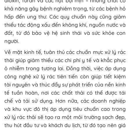
dioxin, furan và các hạt bụi mịn – những chất có
khả năng gây bệnh nghiêm trọng, từ các bệnh hô
hấp đến ung thư. Các quy chuẩn này cũng giảm
thiểu tác động xấu đến không khí, nguồn nước và
đất, từ đó bảo vệ hệ sinh thái và sức khỏe con
người.
Về mặt kinh tế, tuân thủ các chuẩn mực xử lý rác
thải giúp giảm thiểu các chi phí y tế và khắc phục
ô nhiễm trong tương lai. Đồng thời, việc áp dụng
công nghệ xử lý rác tiên tiến còn giúp tiết kiệm
tài nguyên và thúc đẩy sự phát triển của nền kinh
tế tuần hoàn, nơi các chất thải có thể được tái
chế và tái sử dụng. Hơn nữa, các doanh nghiệp
và khu vực đô thị áp dụng tiêu chuẩn cao trong
xử lý rác thải sẽ tạo ra một môi trường sạch đẹp,
thu hút đầu tư và khách du lịch, từ đó tạo nên giá