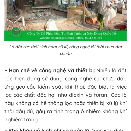
Lò đốt rác thải sinh hoạt cũ kĩ, công nghệ lỗi thời chưa đạt
chuẩn
– Hạn chế về công nghệ và thiết bị:
Nhiều lò đốt
rác hiện đang sử dụng công nghệ cũ, chưa đáp
ứng yêu cầu kiểm soát khí thải, đặc biệt là việc
lọc các chất độc hại như dioxin và furan. Các lò
này không có hệ thống lọc hoặc thiết bị xử lý khí
thải đầy đủ, gây ra tình trạng ô nhiễm không khí
nghiêm trọng​.
– Khó khăn về kinh phí và quản lý:
Việc xây dựng