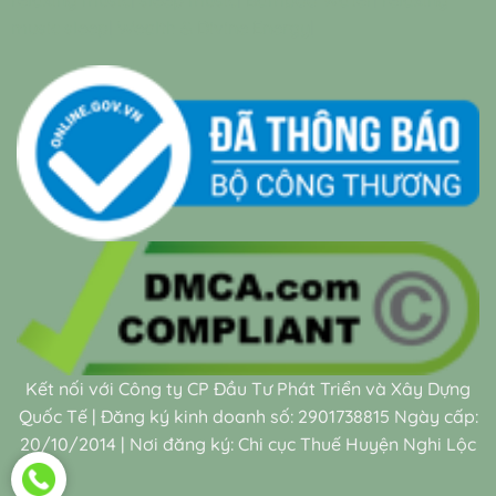
relaxing music
|
sleep music
|
Bamboo Water
|
relaxing
music sleep
|
Wealth & Divine Energy
|
Kết nối với Công ty CP Đầu Tư Phát Triển và Xây Dựng
Quốc Tế | Đăng ký kinh doanh số: 2901738815 Ngày cấp:
20/10/2014 | Nơi đăng ký: Chi cục Thuế Huyện Nghi Lộc