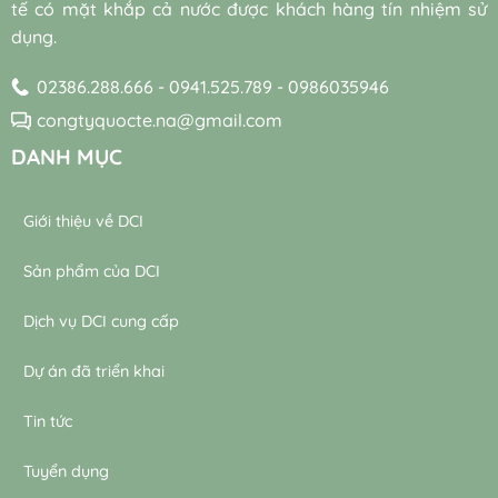
lý
tế có mặt khắp cả nước được khách hàng tín nhiệm sử
lý
nước
dụng.
nước
thải
thải
02386.288.666 - 0941.525.789 - 0986035946
congtyquocte.na@gmail.com
DANH MỤC
Giới thiệu về DCI
Sản phẩm của DCI
Dịch vụ DCI cung cấp
Dự án đã triển khai
Tin tức
Tuyển dụng