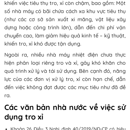
khiến việc tiêu thụ tro, xỉ còn chậm, bao gồm: Một
số nhà máy có bãi chứa cách xa khu vực tiêu thụ
(như các cơ sở sản xuất xi măng, vật liệu xây
dựng hoặc công trình lớn), dẫn đến chi phí vận
chuyển cao, làm giảm hiệu quả kinh tế – kỹ thuật,
khiến tro, xỉ khó được tận dụng.
Ngoài ra, nhiều nhà máy nhiệt điện chưa thực
hiện phân loại riêng tro và xỉ, gây khó khăn cho
quá trình xử lý và tái sử dụng. Bên cạnh đó, năng
lực của các đơn vị xử lý tro, xỉ còn hạn chế, dẫn
đến việc không đạt được các mục tiêu như đã đề
ra.
Các văn bản nhà nước về việc sử
dụng tro xỉ
Khoản 26 Điều 3 Nghị định 40/2019/NĐ-CP có hiệu