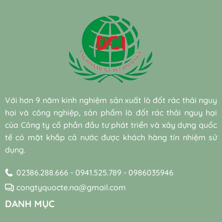
nhuộm
giảm
bền
giữa
tập]
khó
30%
vững
vi
Giải
phân
chi
đạt
sinh
pháp
hủy
phí
chuẩn
nuôi
xử
sinh
điện
cấy
lý
học
năng
sẵn
nước
hiệu
cho
(Bio-
thải
quả
hệ
augmentation)
công
và
thống
và
nghiệp
bền
máy
vi
hiệu
vững
thổi
sinh
quả
Với hơn 9 năm kinh nghiệm sản xuất lò đốt rác thải nguy
khí
tự
đạt
trong
hại và công nghiệp, sản phẩm lò đốt rác thải nguy hại
nhiên
chuẩn
trạm
trong
bền
của Công ty cổ phần đầu tư phát triển và xây dựng quốc
xử
xử
vững
lý
tế có mặt khắp cả nước được khách hàng tín nhiệm sử
lý
nước
dụng.
nước
thải
thải
02386.288.666 - 0941.525.789 - 0986035946
congtyquocte.na@gmail.com
DANH MỤC