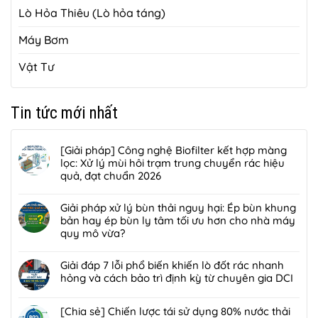
Lò Hỏa Thiêu (Lò hỏa táng)
Máy Bơm
Vật Tư
Tin tức mới nhất
[Giải pháp] Công nghệ Biofilter kết hợp màng
lọc: Xử lý mùi hôi trạm trung chuyển rác hiệu
quả, đạt chuẩn 2026
Không
có
Giải pháp xử lý bùn thải nguy hại: Ép bùn khung
bình
bản hay ép bùn ly tâm tối ưu hơn cho nhà máy
luận
quy mô vừa?
ở
Không
[Giải
có
Giải đáp 7 lỗi phổ biến khiến lò đốt rác nhanh
pháp]
bình
hỏng và cách bảo trì định kỳ từ chuyên gia DCI
Công
luận
nghệ
Không
ở
Biofilter
có
[Chia sẻ] Chiến lược tái sử dụng 80% nước thải
Giải