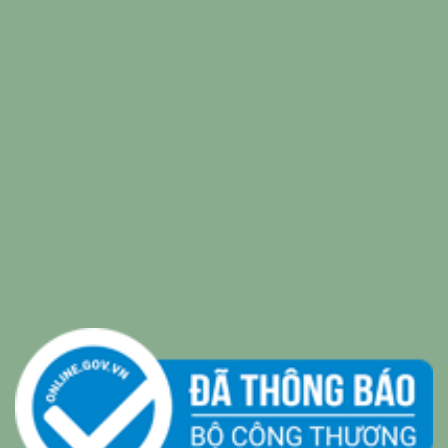
relaxing music
|
sleep music
|
Bamboo Water
|
relaxing
music sleep
|
Wealth & Divine Energy
|