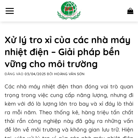
Bỏ
qua
nội
dung
Xử lý tro xỉ của các nhà máy
nhiệt điện – Giải pháp bền
vững cho môi trường
ĐĂNG VÀO
03/04/2025
BỞI
HOÀNG VĂN SƠN
Các nhà máy nhiệt điện than đóng vai trò quan
trọng trong việc cung cấp năng lượng, nhưng đi
kèm với đó là lượng lớn tro bay và xỉ đáy lò thải
ra mỗi năm. Theo thống kê, hàng triệu tấn chất
thải rắn công nghiệp này đã gây ra những vấn
đề lớn về môi trường và không gian lưu trữ. Hiện