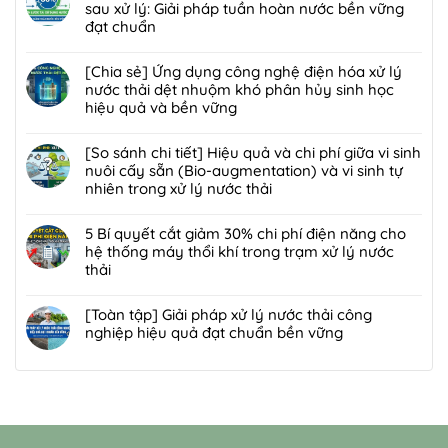
kết
bình
sau xử lý: Giải pháp tuần hoàn nước bền vững
pháp
hợp
luận
đạt chuẩn
xử
màng
ở
lý
Không
lọc:
Giải
bùn
có
[Chia sẻ] Ứng dụng công nghệ điện hóa xử lý
Xử
đáp
thải
bình
nước thải dệt nhuộm khó phân hủy sinh học
lý
7
nguy
luận
hiệu quả và bền vững
mùi
lỗi
hại:
ở
hôi
phổ
Không
Ép
[Chia
trạm
biến
có
[So sánh chi tiết] Hiệu quả và chi phí giữa vi sinh
bùn
sẻ]
trung
khiến
bình
nuôi cấy sẵn (Bio-augmentation) và vi sinh tự
khung
Chiến
chuyển
lò
luận
nhiên trong xử lý nước thải
bản
lược
rác
đốt
ở
hay
tái
Không
hiệu
rác
[Chia
ép
sử
có
5 Bí quyết cắt giảm 30% chi phí điện năng cho
quả,
nhanh
sẻ]
bùn
dụng
bình
hệ thống máy thổi khí trong trạm xử lý nước
đạt
hỏng
Ứng
ly
80%
luận
thải
chuẩn
và
dụng
tâm
nước
ở
2026
cách
công
Không
tối
thải
[So
bảo
nghệ
có
[Toàn tập] Giải pháp xử lý nước thải công
ưu
sau
sánh
trì
điện
bình
nghiệp hiệu quả đạt chuẩn bền vững
hơn
xử
chi
định
hóa
luận
cho
lý:
tiết]
Không
kỳ
xử
ở
nhà
Giải
Hiệu
có
từ
lý
5
máy
pháp
quả
bình
chuyên
nước
Bí
quy
tuần
và
luận
gia
thải
quyết
mô
hoàn
chi
ở
DCI
dệt
cắt
vừa?
nước
phí
[Toàn