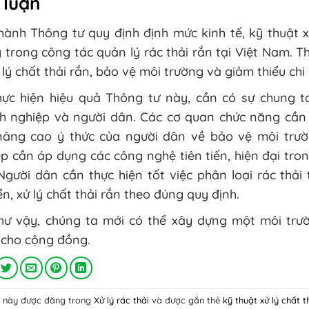
 luận
ành Thông tư quy định định mức kinh tế, kỹ thuật x
 trong công tác quản lý rác thải rắn tại Việt Nam.
lý chất thải rắn, bảo vệ môi trường và giảm thiểu chi p
hực hiện hiệu quả Thông tư này, cần có sự chung 
h nghiệp và người dân. Các cơ quan chức năng cần 
nâng cao ý thức của người dân về bảo vệ môi trườn
p cần áp dụng các công nghệ tiên tiến, hiện đại tro
Người dân cần thực hiện tốt việc phân loại rác thải
n, xử lý chất thải rắn theo đúng quy định.
hư vậy, chúng ta mới có thể xây dựng một môi trư
 cho cộng đồng.
ết này được đăng trong
Xử lý rác thải
và được gắn thẻ
kỹ thuật xử lý chất t