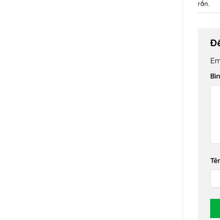
rắn
.
Để
Em
Bì
Tê