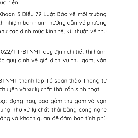
ực hiện.
 Khoản 5 Điều 79 Luật Bảo vệ môi trường
ách nhiệm ban hành hướng dẫn về phương
như các định mức kinh tế, kỹ thuật về thu
022/TT-BTNMT quy định chi tiết thi hành
c quy định về giá dịch vụ thu gom, vận
BTNMT thành lập Tổ soạn thảo Thông tư
huyển và xử lý chất thải rắn sinh hoạt.
 hoạt động này, bao gồm thu gom và vận
 cũng như xử lý chất thải bằng công nghệ
lưỡng và khách quan để đảm bảo tính phù