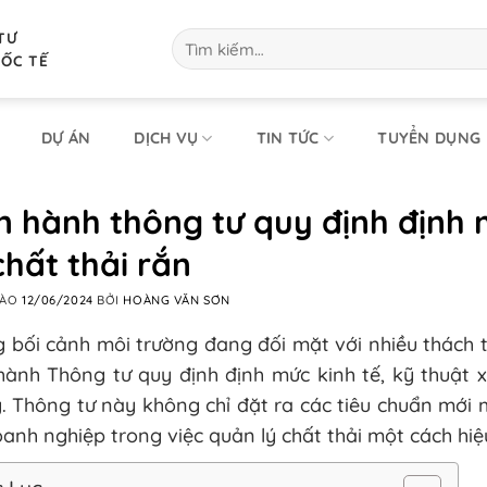
TƯ
Tìm
kiếm:
UỐC TẾ
DỰ ÁN
DỊCH VỤ
TIN TỨC
TUYỂN DỤNG
 hành thông tư quy định định m
chất thải rắn
VÀO
12/06/2024
BỞI
HOÀNG VĂN SƠN
 bối cảnh môi trường đang đối mặt với nhiều thách th
ành Thông tư quy định định mức kinh tế, kỹ thuật x
. Thông tư này không chỉ đặt ra các tiêu chuẩn mới
anh nghiệp trong việc quản lý chất thải một cách hi