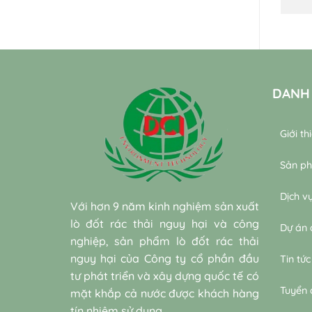
DANH
Giới th
Sản p
Dịch v
Với hơn 9 năm kinh nghiệm sản xuất
lò đốt rác thải nguy hại và công
Dự án 
nghiệp, sản phẩm lò đốt rác thải
nguy hại của Công ty cổ phần đầu
Tin tức
tư phát triển và xây dựng quốc tế có
Tuyển
mặt khắp cả nước được khách hàng
tín nhiệm sử dụng.