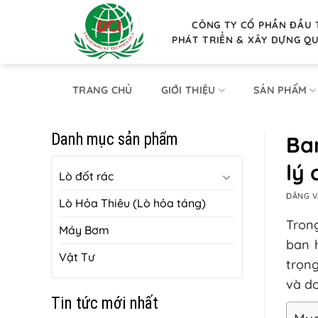
Bỏ
qua
CÔNG TY CỔ PHẦN ĐẦU 
PHÁT TRIỂN & XÂY DỰNG Q
nội
dung
TRANG CHỦ
GIỚI THIỆU
SẢN PHẨM
Danh mục sản phẩm
Ban
lý 
Lò đốt rác
ĐĂNG 
Lò Hỏa Thiêu (Lò hỏa táng)
Trong
Máy Bơm
ban h
Vật Tư
trọng
và do
Tin tức mới nhất