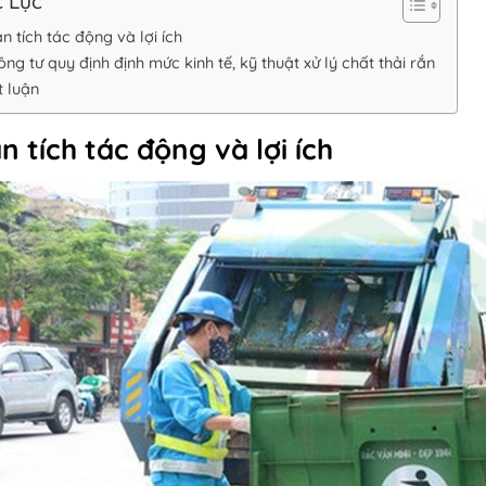
 Lục
n tích tác động và lợi ích
ng tư quy định định mức kinh tế, kỹ thuật xử lý chất thải rắn
t luận
n tích tác động và lợi ích