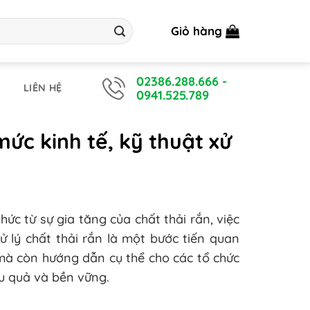
Giỏ hàng
02386.288.666
-
LIÊN HỆ
0941.525.789
ức kinh tế, kỹ thuật xử
ức từ sự gia tăng của chất thải rắn, việc
ử lý chất thải rắn là một bước tiến quan
 mà còn hướng dẫn cụ thể cho các tổ chức
ệu quả và bền vững.