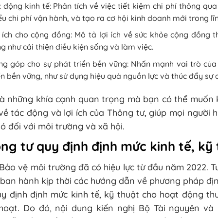
 động kinh tế: Phân tích về việc tiết kiệm chi phí thông qua 
ểu chi phí vận hành, và tạo ra cơ hội kinh doanh mới trong lĩnh
 ích cho cộng đồng: Mô tả lợi ích về sức khỏe cộng đồng t
g như cải thiện điều kiện sống và làm việc.
g góp cho sự phát triển bền vững: Nhấn mạnh vai trò của 
ển bền vững, như sử dụng hiệu quả nguồn lực và thúc đẩy sự đ
là những khía cạnh quan trọng mà bạn có thể muốn 
về tác động và lợi ích của Thông tư, giúp mọi người
ó đối với môi trường và xã hội.
ng tư quy định định mức kinh tế, kỹ 
Bảo vệ môi trường đã có hiệu lực từ đầu năm 2022. 
ban hành kịp thời các hướng dẫn về phương pháp địn
y định định mức kinh tế, kỹ thuật cho hoạt động th
 hoạt. Do đó, nội dung kiến nghị Bộ Tài nguyên v