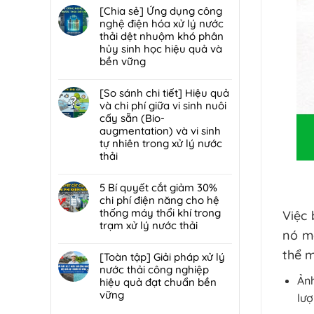
trạm
đáp
hại:
có
[Chia sẻ] Ứng dụng công
trung
7
Ép
bình
nghệ điện hóa xử lý nước
chuyển
lỗi
bùn
luận
thải dệt nhuộm khó phân
rác
phổ
khung
ở
hủy sinh học hiệu quả và
hiệu
biến
bản
[Chia
bền vững
quả,
khiến
hay
sẻ]
đạt
lò
Không
ép
Chiến
chuẩn
đốt
có
[So sánh chi tiết] Hiệu quả
bùn
lược
2026
rác
bình
và chi phí giữa vi sinh nuôi
ly
tái
nhanh
luận
cấy sẵn (Bio-
tâm
sử
hỏng
ở
augmentation) và vi sinh
tối
dụng
và
[Chia
tự nhiên trong xử lý nước
ưu
80%
cách
sẻ]
thải
hơn
nước
bảo
Ứng
cho
thải
Không
trì
dụng
nhà
sau
có
5 Bí quyết cắt giảm 30%
định
công
máy
xử
bình
chi phí điện năng cho hệ
kỳ
nghệ
quy
lý:
luận
thống máy thổi khí trong
Việc
từ
điện
mô
Giải
ở
trạm xử lý nước thải
chuyên
hóa
nó m
vừa?
pháp
[So
gia
xử
Không
tuần
sánh
DCI
lý
thể 
có
[Toàn tập] Giải pháp xử lý
hoàn
chi
nước
bình
nước thải công nghiệp
nước
tiết]
thải
luận
Ảnh
hiệu quả đạt chuẩn bền
bền
Hiệu
dệt
ở
vững
vững
quả
lượ
nhuộm
5
đạt
và
Không