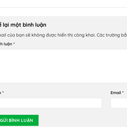
 lại một bình luận
ail của bạn sẽ không được hiển thị công khai.
Các trường b
nh luận
*
n
*
Email
*