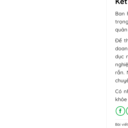
Kết
Ban h
trọng
quản 
Để t
doan
dục 
nghiệ
rắn. 
chuyể
Có n
khỏe
Bài vi