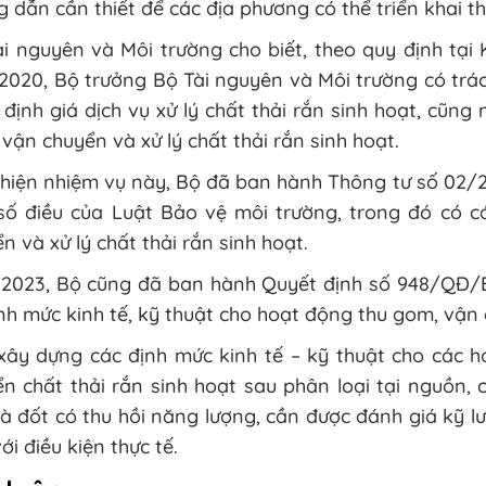
 dẫn cần thiết để các địa phương có thể triển khai th
i nguyên và Môi trường cho biết, theo quy định tại
2020, Bộ trưởng Bộ Tài nguyên và Môi trường có tr
định giá dịch vụ xử lý chất thải rắn sinh hoạt, cũng 
vận chuyển và xử lý chất thải rắn sinh hoạt.
hiện nhiệm vụ này, Bộ đã ban hành Thông tư số 02/2
số điều của Luật Bảo vệ môi trường, trong đó có cá
n và xử lý chất thải rắn sinh hoạt.
2023, Bộ cũng đã ban hành Quyết định số 948/QĐ/
nh mức kinh tế, kỹ thuật cho hoạt động thu gom, vận c
 xây dựng các định mức kinh tế – kỹ thuật cho các
n chất thải rắn sinh hoạt sau phân loại tại nguồn,
à đốt có thu hồi năng lượng, cần được đánh giá kỹ 
ới điều kiện thực tế.