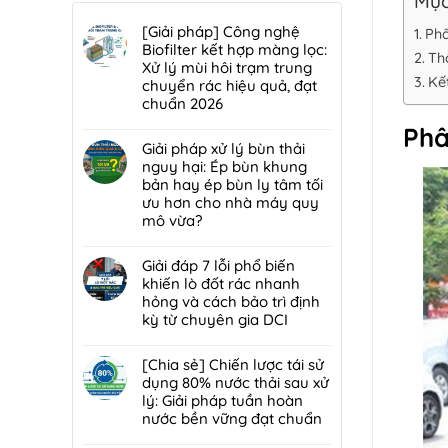
Mục
[Giải pháp] Công nghệ
Phâ
Biofilter kết hợp màng lọc:
Thô
Xử lý mùi hôi trạm trung
Kế
chuyển rác hiệu quả, đạt
chuẩn 2026
Không
Phâ
có
Giải pháp xử lý bùn thải
bình
nguy hại: Ép bùn khung
luận
bản hay ép bùn ly tâm tối
ở
ưu hơn cho nhà máy quy
[Giải
mô vừa?
pháp]
Không
Công
có
Giải đáp 7 lỗi phổ biến
nghệ
bình
khiến lò đốt rác nhanh
Biofilter
luận
hỏng và cách bảo trì định
kết
ở
kỳ từ chuyên gia DCI
hợp
Giải
màng
Không
pháp
lọc:
có
[Chia sẻ] Chiến lược tái sử
xử
Xử
bình
dụng 80% nước thải sau xử
lý
lý
luận
lý: Giải pháp tuần hoàn
bùn
mùi
ở
nước bền vững đạt chuẩn
thải
hôi
Giải
nguy
Không