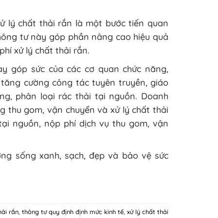
ử lý chất thải rắn là một bước tiến quan
 Thông tư này góp phần nâng cao hiệu quả
hí xử lý chất thải rắn.
tay góp sức của các cơ quan chức năng,
tăng cường công tác tuyên truyền, giáo
g, phân loại rác thải tại nguồn. Doanh
ng thu gom, vận chuyển và xử lý chất thải
 tại nguồn, nộp phí dịch vụ thu gom, vận
ờng sống xanh, sạch, đẹp và bảo vệ sức
hải rắn
,
thông tư quy định định mức kinh tế
,
xử lý chất thải