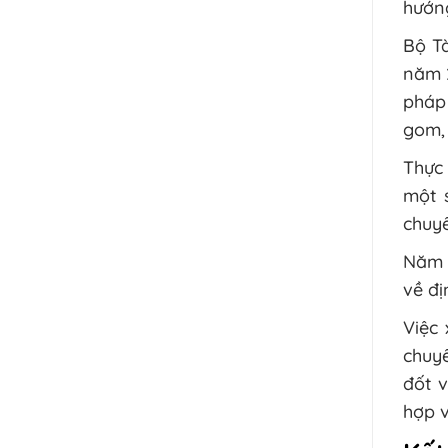
hướng
Bộ Tà
năm 
pháp 
gom, 
Thực 
một 
chuyể
Năm 
về đị
Việc
chuyể
đốt v
hợp v