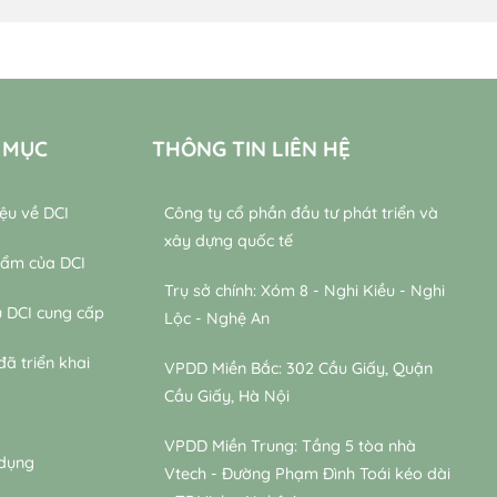
 MỤC
THÔNG TIN LIÊN HỆ
iệu về DCI
Công ty cổ phần đầu tư phát triển và
xây dựng quốc tế
hẩm của DCI
Trụ sở chính: Xóm 8 - Nghi Kiều - Nghi
ụ DCI cung cấp
Lộc - Nghệ An
đã triển khai
VPDD Miền Bắc: 302 Cầu Giấy, Quận
Cầu Giấy, Hà Nội
VPDD Miền Trung: Tầng 5 tòa nhà
 dụng
Vtech - Đường Phạm Đình Toái kéo dài