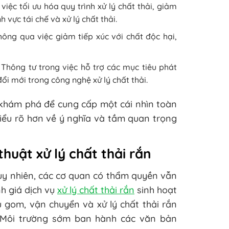
việc tối ưu hóa quy trình xử lý chất thải, giảm
 vực tái chế và xử lý chất thải.
hông qua việc giảm tiếp xúc với chất độc hại,
Thông tư trong việc hỗ trợ các mục tiêu phát
ổi mới trong công nghệ xử lý chất thải.
khám phá để cung cấp một cái nhìn toàn
 hiểu rõ hơn về ý nghĩa và tầm quan trọng
thuật xử lý chất thải rắn
Tuy nhiên, các cơ quan có thẩm quyền vẫn
h giá dịch vụ
xử lý chất thải rắn
sinh hoạt
u gom, vận chuyển và xử lý chất thải rắn
à Môi trường sớm ban hành các văn bản